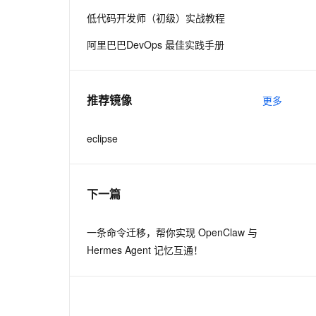
低代码开发师（初级）实战教程
息提取
与 AI 智能体进行实时音视频通话
阿里巴巴DevOps 最佳实践手册
从文本、图片、视频中提取结构化的属性信息
构建支持视频理解的 AI 音视频实时通话应用
t.diy 一步搞定创意建站
构建大模型应用的安全防护体系
通过自然语言交互简化开发流程,全栈开发支持
通过阿里云安全产品对 AI 应用进行安全防护
推荐镜像
更多
eclipse
下一篇
一条命令迁移，帮你实现 OpenClaw 与
Hermes Agent 记忆互通！