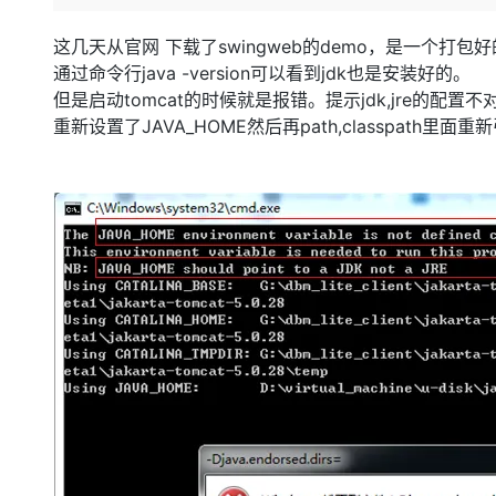
存储
天池大赛
Qwen3.7-Plus
云解析DNS
解决方案免费试用 新老
电子合同
最高领取价值200元试用
能看、能想、能动手的多模
安全
网络与CDN
这几天从官网 下载了swingweb的demo，是一个打包好
AI 算法大赛
畅捷通
通过命令行java -version可以看到jdk也是安装好的。
大数据开发治理平台 Data
AI 产品 免费试用
网络
安全
云开发大赛
Qwen3-VL-Plus
但是启动tomcat的时候就是报错。提示jdk,jre的
Tableau 订阅
1亿+ 大模型 tokens 和 
重新设置了JAVA_HOME然后再path,classpath里
可观测
入门学习赛
中间件
AI空中课堂在线直播课
云防火墙
140+云产品 免费试用
上云与迁云
云原生的云上边界网络安全
产品新客免费试用，最长1
数据库
生态解决方案
大模型服务
企业出海
大模型ACA认证体验
大数据计算
助力企业全员 AI 认知与能
行业生态解决方案
千问AI平台-Token Plan
政企业务
媒体服务
开发者生态解决方案
企业服务与云通信
千问AI平台-模型体验
AI 开发和 AI 应用解决
在线体验全尺寸、多种模态
域名与网站
Happy 系列大模型
终端用户计算
Serverless
开发工具