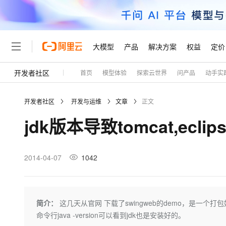
大模型
产品
解决方案
权益
定价
开发者社区
首页
模型体验
探索云世界
问产品
动手实
大模型
产品
解决方案
权益
定价
云市场
伙伴
服务
了解阿里云
精选产品
精选解决方案
普惠上云
产品定价
精选商城
成为销售伙伴
售前咨询
为什么选择阿里云
千问AI平台
开发者社区
开发与运维
文章
正文
了解云产品的定价详情
大模型服务平台百炼
千问办公，解锁你的工作
普惠上云 官方力荐
分销伙伴
在线服务
网站建设
什么是云计算
大
jdk版本导致tomcat,ecl
大模型服务与应用平台
企业级Agent产品，直接
云服务器38元/年起，超
咨询伙伴
多端小程序
技术领先
云上成本管理
售后服务
轻量应用服务器
Agency Agents：拥
官方推荐返现计划
大模型
精选产品
精选解决方案
Salesforce 国际版订阅
稳定可靠
管理和优化成本
推荐新用户得奖励，单订单
销售伙伴合作计划
2014-04-07
1042
自助服务
友盟天域
安全合规
人工智能与机器学习
AI
文本生成
云数据库 RDS
HappyHorse 打造一
云工开物
无影生态合作计划
在线服务
观测云
分析师报告
高校专属算力普惠，学生认
计算
互联网应用开发
Qwen3.8-Max
HOT
Salesforce On Alibaba C
工单服务
Tuya 物联网平台阿里云
研究报告与白皮书
人工智能平台 PAI
快速拥有专属 OpenClaw
简介：
这几天从官网 下载了swingweb的demo，是一个打包
大模
Consulting Partner 合
大数据
容器
智能体时代全能旗舰模型
免费试用
短信专区
一站式AI开发、训练和推
命令行java -version可以看到jdk也是安装好的。
蓝凌 OA
AI 大模型销售与服务生
现代化应用