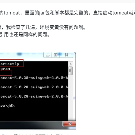
Deepseek-v4-pro
HappyHors
同享
万小智 AI 建站低至 15元/月
Qoder CN
AI 短剧/漫剧
云原生数据库 
快递物流查询
WordPress
成为服务伙
高校合作
点，立即开启云上创新
覆盖公网/内网、递归/权威、移动APP等全场景解析服务
送.CN域名，送备案服务码
基于千问大模型等，支持代码智能生成、研发智能问答
AI助力短剧
态智能体模型
旗舰 MoE 大模型，百万上下文与顶尖推理能力
图生视频，流
的tomcat，里面的jar包和脚本都是完整的，直接启动tomcat
Ubuntu
服务生态伙伴
云工开物
企业应用
Works
Night Plan 支持 Qwen 3.8-Max
云原生大数据计算服务 MaxCompute
AI 办公
容器服务 Kub
NEW
GLM-5.2
Wan2.7-T
配置不对，我检查了几遍，环境变黄没有问题啊。
Red Hat
30+ 款产品免费体验
Data Agent 驱动的一站式 Data+AI 开发治理平台
夜间 5 折，Qwen/Meoo/TokenPlan 客户专享
面向分析的企业级SaaS模式云数据仓库
AI智能应用
提供一站式管
科研合作
面重新引用也还是同样的问题。
视觉 Coding、空间感知、多模态思考等全面升级
1M上下文，专为长程任务能力而生
ERP
堂（旗舰版）
SUSE
智能客服
CRM
防护产品
2个月
自动承接线索
建站小程序
OA 办公系统
AI 应用构建
大模型原生
力提升
财税管理
模板建站
Qoder
大模型服务平台百炼-应用模版
HOT
NEW
面向真实软件
个人版上线、团队版降价；千问3.8-Max首发发尝鲜
丰富多元化的应用模版和解决方案
400电话
定制建站
万有无界
大模型服务平台百炼-智能体
方案
广告营销
模板小程序
的模型效果
灵活可视化地构建企业级 Agent
定制小程序
秒悟
人工智能平台 PAI
APP 开发
云端极速 AI 
新一代 AI 视频生成模型，深度适配广告营销等场景
AI Native 的算法工程平台，一站式完成建模、训练、推理服务部署
建站系统