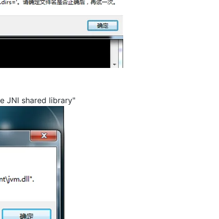
AI 应用
10分钟微调：让0.6B模型媲美235B模
多模态数据信
型
依托云原生高可用架构,实现Dify私有化部署
用1%尺寸在特定领域达到大模型90%以上效果
一个 AI 助手
超强辅助，Bol
即刻拥有 DeepSeek-R1 满血版
在企业官网、通讯软件中为客户提供 AI 客服
多种方案随心选，轻松解锁专属 DeepSeek
I shared library"