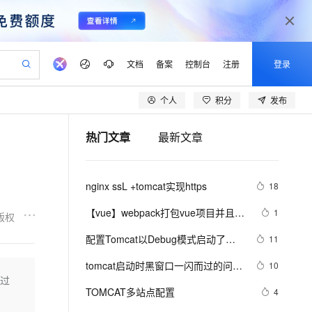
文档
备案
控制台
注册
登录
个人
积分
发布
验
作计划
器
AI 活动
专业服务
服务伙伴合作计划
开发者社区
加入我们
产品动态
服务平台百炼
阿里云 OPC 创新助力计划
热门文章
最新文章
一站式生成采购清单，支持单品或批量购买
io：打造专属 AI 语音助手
S产品伙伴计划（繁花）
峰会
CS
造的大模型服务与应用开发平台
一句话生成原生可编辑精美 PPT 文稿
AI 生产力先锋
Al MaaS 服务伙伴赋能合作
域名
博文
Careers
至高可申请百万元
Qwen3.8-Max 模型上线
开启高性价比 AI 编程新体验
弹性可伸缩的云计算服务
Qwen-Audio-3.0-Realtime 端到端实时语音角色扮演
输入一句话想法, 轻松生成专业的 PPT
先锋实践拓展 AI 生产力的边界
Token 补贴，五大权
计划
海大会
伙伴信用分合作计划
商标
问答
社会招聘
nginx ssL +tomcat实现https
18
益加速 OPC 成功
eek-V4-Pro
SS
一键部署幻兽帕鲁游戏服务器
飞天发布时刻
HOT
Open Search 向量检索版支
划
备案
电子书
校园招聘
pSeek-V4-Pro
视频创作，一键激活电商全链路生产力
稳定、安全、高性价比、高性能的云存储服务
一键购买专属联机服务器，轻松开启游戏
所见，即是所愿
持视频检索 Pipeline 功能
更多支持
【vue】webpack打包vue项目并且运
1
版权
划
公司注册
镜像站
视频生成
语音识别与合成
行在Tomcat里面
专属 QwenPaw
漫剧工坊：一站式动画创作平台
AI 实训营
HOT
应用身份服务 (IDaaS)
配置Tomcat以Debug模式启动了，
11
合作伙伴培训与认证
划
上云迁移
站生成，高效打造优质广告素材
全接入的云上超级电脑
从聊天伙伴进化为能主动干活的本地数字员工
快速生产连贯的高质量长漫剧
从基础到进阶，Agent 创客手把手教你
OpenClaw 管理能力上线
但却只能本地用localhost连接调试
lScope
我要反馈
e-1.1-T2V
Qwen3-TTS-Flash
tomcat启动时黑窗口一闪而过的问题
10
查询合作伙伴
n Alibaba Cloud ISV 合作
代维服务
建企业门户网站
10 分钟搭建微信、支付宝小程序
通过
MaxCompute MaxFrame 提
及解决方案
畅细腻的高质量视频
离线语音合成大模型，多语言方言自适应，低延迟高稳定
创新加速
TOMCAT多站点配置
ope
登录合作伙伴管理后台
4
我要建议
站，无忧落地极速上线
以可视化方式快速构建移动和 PC 门户网站
国内短信简单易用，安全可靠，秒级触达，全球覆盖200+国家和地区。
高效部署网站，快速应用到小程序
供自动弹性内存功能