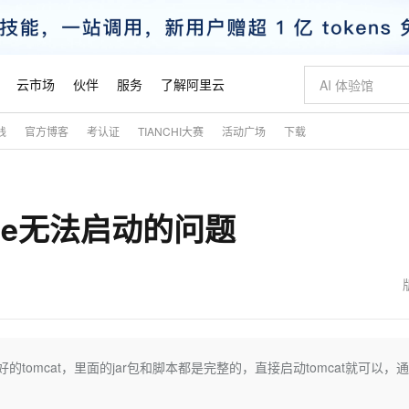
云市场
伙伴
服务
了解阿里云
践
官方博客
考认证
TIANCHI大赛
活动广场
下载
AI 特惠
数据与 API
成为产品伙伴
企业增值服务
最佳实践
价格计算器
AI 场景体
基础软件
产品伙伴合
阿里云认证
市场活动
配置报价
大模型
自助选配和估算价格
新方式
睿译宝，AI翻译排版一步到位
智启 AI 普惠权益
产品生态集成认证中心
企业支持计划
云上春晚
域名与网站
千问官方 MaaS 平台，为开发者和 Agent 而生，新用户赠送 1 亿 + tokens 额度
Qwen Aud
AI Coding
阿里云Maa
2026 阿里云
云服务器 E
为企业打
数据集
Windows
大模型认证
模型
NEW
NEW
ipse无法启动的问题
交付可用成果
值低价云产品抢先购
上传文档即自动完成翻译和格式还原
至高享 1亿+免费 tokens，加速 Al 应用落地
提供智能易用的域名与建站服务
智能编程，一键
安全可靠、
产品生态伙伴
专家技术服务
云上奥运之旅
弹性计算合作
阿里云中企出
手机三要素
宝塔 Linux
全部认证
价格优势
有专属领域专家
GLM-5.2：长任务时代开源旗舰模型
阿里云 OPC 创新助力计划
千问大模型
即刻拥有 DeepS
AI 电商营销
对象存储 O
大模型
产品生态伙伴工作台
企业增值服务台
云栖战略参考
云存储合作计
云栖大会
身份实名认证
CentOS
训练营
推动算力普惠，释放技术红利
最高返9万
多领域专家智能体,一键组建 AI 虚拟交付团队
快速构建应用程序和网站，即刻迈出上云第一步
至高百万元 Token 补贴，加速一人公司成长
多元化、高性能、安全可靠的大模型服务
真正可用的 1M 上下文,一次完成代码全链路开发
轻松解锁专属 Dee
从图文生成到
云上的中国
数据库合作计
活动全景
短信
Docker
图片和
站式影视创作平台
Hermes Agent，打造自进化智能体
Token Plan 模型订阅计划
数字证书管理服务（原SSL证书）
5 分钟轻松部署
AI 广告创作
无影云电脑
企业成长
NEW
信息公告
看见新力量
云网络合作计
OCR 文字识别
JAVA
证享300元代金券
可视化编排打通从文字构思到成片全链路闭环
全托管，含MySQL、PostgreSQL、SQL Server、MariaDB多引擎
自主进化，持久记忆，越用越聪明
Qwen3.8-Max 首发尝鲜，限时加量 10 倍，夜间低至2折
实现全站HTTPS，呈现可信的WEB访问
图文、视频一
随时随地安
魔搭 Mode
Kimi-K3
HappyHors
NEW
loud
服务实践
官网公告
金融模力时刻
Salesforce O
版
发票查验
全能环境
Claude Code + GStack 打造工程团队
千问办公，限时限量积分加倍
Qoder
低代码高效构
AI 建站
短信服务
好的tomcat，里面的jar包和脚本都是完整的，直接启动tomcat就可以，
型
NEW
作计划
Kimi 最新旗舰模型，长程编程与推理利器
让文字生成流
计划
创新中心
魔搭 ModelSc
健康状态
理服务
让AI从“聊天伙伴”进化为能干活的“数字员工”
安装技能 GStack，拥有专属 AI 工程团队
你的AI工作搭子，覆盖日常办公高频场景
面向真实软件的智能体编程平台
0 代码专业建
客户案例
天气预报查询
操作系统
态合作计划