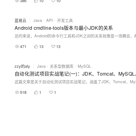
386
10
10
蓝易云
|
Java
API
开发工具
Android cmdline-tools版本与最小JDK的关系
471
13
13
zzy的aly
|
Java
关系型数据库
MySQL
自动化测试项目实战笔记(一)：JDK、Tomcat、MySQL
518
1
1