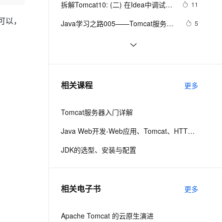
安全
拆解Tomcat10: (二) 在Idea中调试最
我要投诉
e-1.1-I2V
Cosyvoice-V3-Flash
11
PolarDB
上云场景组合购
Milvus 弹性伸缩功能新增节
伴
新的Tomcat10源码
漫剧创作，剧本、分镜、视频高效生成
100%兼容MySQL、PostgreSQL，兼容Oracle，支持集中和分布式
覆盖90%+业务场景，专享组合折扣价
点支持范围
畅自然，细节丰富
高表现力语音合成大模型，语音克隆听感自然
就可以，
VPN
Java学习之路005——Tomcat服务器
5
环境搭建、JavaWeb项目创建以及
ernetes 版 ACK
云聚AI 严选权益
AI 原生数据库服务发布
SSL 证书
tomcat如何共享多个web应用会话
536
2V
Fun-ASR
IDEA配置Tomcat环境教程
，一键激活高效办公新体验
理容器应用的 K8s 服务
精选AI产品，从模型到应用全链提效
Agent 数据网关
文戏情感细腻自然，动作戏激烈拳拳到肉，实现更强表演能力
支持中英文自由切换，具备更强的噪声鲁棒性
堡垒机
tomcat 安装配置
2
AI 用量加速计划
云原生数据库 PolarDB
防火墙
、识别商机，让客服更高效、服务更出色。
tomcat原理-2-结构与重要组件
新老同享，达量后返
Agentic Database 发布
1
相关课程
更多
主机安全
应用
Tomcat服务器入门详解
千问办公
NEW
AI 应用及服务市场
的智能体编程平台
一站式AI生产力平台
Java Web开发-Web应用、Tomcat、HTTP请求与响应
AI 应用
伶鹊
JDK的选型、安装与配置
企业级人与Agent协作平台，接入和调度多个数字员工
智能客服平台，对话机器人、对话分析、智能外呼
大模型
大模型服务平台百炼 - 全妙
自然语言处理
相关电子书
更多
应用创作平台
多模态内容创作工具，已接入 DeepSeek
数据标注
机器学习
Apache Tomcat 的云原生演进