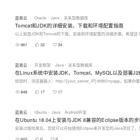
蓝易云
|
Oracle
Java
关系型数据库
Tomcat和JDK的详细安装、下载和环境配置指南
以上就是JDK和Tomcat的下载、安装和环境配置的详细步骤。希望
961
32
34
蓝易云
|
开发框架
Java
关系型数据库
在Linux系统中安装JDK、Tomcat、MySQL以及部署J
校验时，浏览器输入：http://[your_server_IP]:8080/my
848
17
17
蓝易云
|
Ubuntu
Java
Android开发
在Ubuntu 18.04上安装与JDK 8兼容的Eclipse版本的
603
0
0