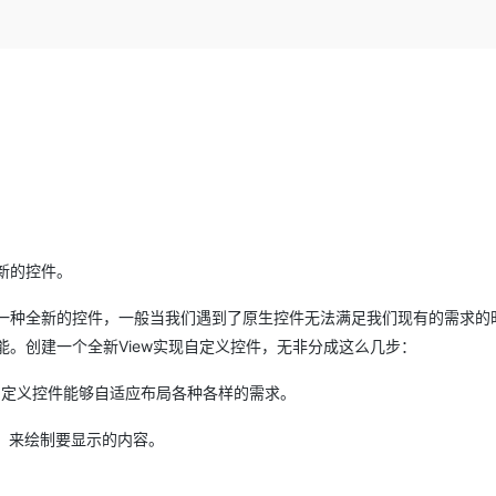
Deepseek-v4-pro
HappyHors
同享
万小智 AI 建站低至 15元/月
Qoder CN
AI 短剧/漫剧
云原生数据库 
快递物流查询
WordPress
成为服务伙
高校合作
点，立即开启云上创新
覆盖公网/内网、递归/权威、移动APP等全场景解析服务
送.CN域名，送备案服务码
基于千问大模型等，支持代码智能生成、研发智能问答
AI助力短剧
态智能体模型
旗舰 MoE 大模型，百万上下文与顶尖推理能力
图生视频，流
Ubuntu
服务生态伙伴
云工开物
企业应用
Works
Night Plan 支持 Qwen 3.8-Max
云原生大数据计算服务 MaxCompute
AI 办公
容器服务 Kub
NEW
GLM-5.2
Wan2.7-T
Red Hat
30+ 款产品免费体验
Data Agent 驱动的一站式 Data+AI 开发治理平台
夜间 5 折，Qwen/Meoo/TokenPlan 客户专享
面向分析的企业级SaaS模式云数据仓库
AI智能应用
提供一站式管
科研合作
视觉 Coding、空间感知、多模态思考等全面升级
1M上下文，专为长程任务能力而生
ERP
堂（旗舰版）
SUSE
智能客服
CRM
防护产品
2个月
自动承接线索
建站小程序
OA 办公系统
AI 应用构建
大模型原生
力提升
财税管理
模板建站
Qoder
大模型服务平台百炼-应用模版
HOT
NEW
新的控件。
面向真实软件
个人版上线、团队版降价；千问3.8-Max首发发尝鲜
丰富多元化的应用模版和解决方案
400电话
定制建站
一种全新的控件，一般当我们遇到了原生控件无法满足我们现有的需求的
万有无界
大模型服务平台百炼-智能体
方案
广告营销
模板小程序
能。创建一个全新View实现自定义控件，无非分成这么几步：
的模型效果
灵活可视化地构建企业级 Agent
定制小程序
使自定义控件能够自适应布局各种各样的需求。
秒悟
人工智能平台 PAI
APP 开发
云端极速 AI 
新一代 AI 视频生成模型，深度适配广告营销等场景
AI Native 的算法工程平台，一站式完成建模、训练、推理服务部署
nt）来绘制要显示的内容。
建站系统