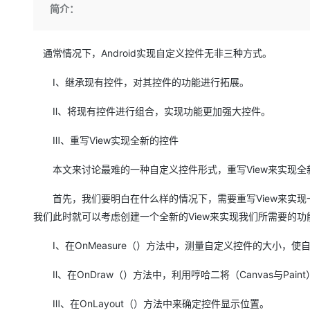
存储
天池大赛
Qwen3.7-Plus
简介：
云解析DNS
解决方案免费试用 新老
电子合同
最高领取价值200元试用
能看、能想、能动手的多模
安全
网络与CDN
AI 算法大赛
畅捷通
大数据开发治理平台 Data
AI 产品 免费试用
通常情况下，Android实现自定义控件无非三种方式。
网络
安全
云开发大赛
Qwen3-VL-Plus
Tableau 订阅
1亿+ 大模型 tokens 和 
可观测
入门学习赛
Ⅰ、继承现有控件，对其控件的功能进行拓展。
中间件
AI空中课堂在线直播课
云防火墙
140+云产品 免费试用
上云与迁云
云原生的云上边界网络安全
产品新客免费试用，最长1
Ⅱ、将现有控件进行组合，实现功能更加强大控件。
数据库
生态解决方案
大模型服务
企业出海
大模型ACA认证体验
Ⅲ、重写View实现全新的控件
大数据计算
助力企业全员 AI 认知与能
行业生态解决方案
千问AI平台-Token Plan
政企业务
本文来讨论最难的一种自定义控件形式，重写View来实现全
媒体服务
开发者生态解决方案
企业服务与云通信
首先，我们要明白在什么样的情况下，需要重写View来实现
千问AI平台-模型体验
AI 开发和 AI 应用解决
我们此时就可以考虑创建一个全新的View来实现我们所需要的功
在线体验全尺寸、多种模态
域名与网站
Ⅰ、在OnMeasure（）方法中，测量自定义控件的大小，
Happy 系列大模型
终端用户计算
Ⅱ、在OnDraw（）方法中，利用哼哈二将（Canvas与Pai
Serverless
Ⅲ、在OnLayout（）方法中来确定控件显示位置。
开发工具