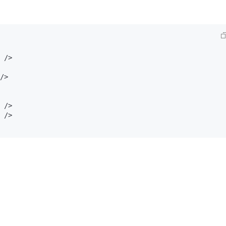
 />

/>

 />

 />
