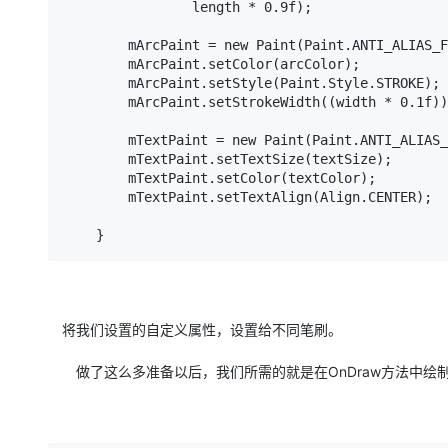
                length * 0.9f);

        mArcPaint = new Paint(Paint.ANTI_ALIAS_FLAG);

        mArcPaint.setColor(arcColor);

        mArcPaint.setStyle(Paint.Style.STROKE);

        mArcPaint.setStrokeWidth((width * 0.1f));

        mTextPaint = new Paint(Paint.ANTI_ALIAS_FLAG);

        mTextPaint.setTextSize(textSize);

        mTextPaint.setColor(textColor);

        mTextPaint.setTextAlign(Align.CENTER);

    }
将我们设置的自定义属性，设置给不同笔刷。
做了这么多准备以后，我们所需的就是在OnDraw方法中绘