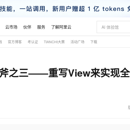
云市场
伙伴
服务
了解阿里云
践
官方博客
考认证
TIANCHI大赛
活动广场
下载
AI 特惠
数据与 API
成为产品伙伴
企业增值服务
最佳实践
价格计算器
AI 场景体
基础软件
产品伙伴合
阿里云认证
市场活动
配置报价
大模型
自助选配和估算价格
新方式
睿译宝，AI翻译排版一步到位
智启 AI 普惠权益
产品生态集成认证中心
企业支持计划
云上春晚
域名与网站
千问官方 MaaS 平台，为开发者和 Agent 而生，新用户赠送 1 亿 + tokens 额度
Qwen Aud
AI Coding
阿里云Maa
2026 阿里云
云服务器 E
为企业打
数据集
Windows
大模型认证
模型
NEW
NEW
 三板斧之三——重写View来实现
交付可用成果
值低价云产品抢先购
上传文档即自动完成翻译和格式还原
至高享 1亿+免费 tokens，加速 Al 应用落地
提供智能易用的域名与建站服务
智能编程，一键
安全可靠、
产品生态伙伴
专家技术服务
云上奥运之旅
弹性计算合作
阿里云中企出
手机三要素
宝塔 Linux
全部认证
价格优势
有专属领域专家
GLM-5.2：长任务时代开源旗舰模型
阿里云 OPC 创新助力计划
千问大模型
即刻拥有 DeepS
AI 电商营销
对象存储 O
大模型
产品生态伙伴工作台
企业增值服务台
云栖战略参考
云存储合作计
云栖大会
身份实名认证
CentOS
训练营
推动算力普惠，释放技术红利
最高返9万
多领域专家智能体,一键组建 AI 虚拟交付团队
快速构建应用程序和网站，即刻迈出上云第一步
至高百万元 Token 补贴，加速一人公司成长
多元化、高性能、安全可靠的大模型服务
真正可用的 1M 上下文,一次完成代码全链路开发
轻松解锁专属 Dee
从图文生成到
云上的中国
数据库合作计
活动全景
短信
Docker
图片和
站式影视创作平台
Hermes Agent，打造自进化智能体
Token Plan 模型订阅计划
数字证书管理服务（原SSL证书）
5 分钟轻松部署
AI 广告创作
无影云电脑
企业成长
NEW
信息公告
看见新力量
云网络合作计
OCR 文字识别
JAVA
证享300元代金券
可视化编排打通从文字构思到成片全链路闭环
全托管，含MySQL、PostgreSQL、SQL Server、MariaDB多引擎
自主进化，持久记忆，越用越聪明
Qwen3.8-Max 首发尝鲜，限时加量 10 倍，夜间低至2折
实现全站HTTPS，呈现可信的WEB访问
图文、视频一
随时随地安
魔搭 Mode
Kimi-K3
HappyHors
NEW
loud
服务实践
官网公告
金融模力时刻
Salesforce O
版
发票查验
全能环境
Claude Code + GStack 打造工程团队
千问办公，限时限量积分加倍
Qoder
低代码高效构
AI 建站
短信服务
型
NEW
作计划
Kimi 最新旗舰模型，长程编程与推理利器
让文字生成流
计划
创新中心
魔搭 ModelSc
健康状态
理服务
让AI从“聊天伙伴”进化为能干活的“数字员工”
安装技能 GStack，拥有专属 AI 工程团队
你的AI工作搭子，覆盖日常办公高频场景
面向真实软件的智能体编程平台
0 代码专业建
客户案例
天气预报查询
操作系统
态合作计划