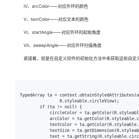
Ⅳ、arcColor——对应外环的颜色
Ⅴ、textColor——对应文本的颜色
Ⅵ、startAngle——对应外环的起始角度
Ⅶ、sweepAngle——对应外环扫描角度
紧接着，就是在自定义控件的初始化方法中来获取这些自定
TypedArray ta = context.obtainStyledAttributes(a
                R.styleable.circleView);

        if (ta != null) {

            circleColor = ta.getColor(R.styleable.circleView_circleColor, 0);

            arcColor = ta.getColor(R.styleable.circleView_arcColor, 0);

            textColor = ta.getColor(R.styleable.circleView_textColor, 0);

            textSize = ta.getDimension(R.styleable.circleView_textSize, 50);

            text = ta.getString(R.styleable.circleView_text);
