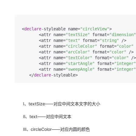
 <
declare
-styleable name=
"circleView"
>

        <attr name=
"textSize"
 format=
"dimension"
        <attr name=
"text"
 format=
"string"
 />

        <attr name=
"circleColor"
 format=
"color"
 
        <attr name=
"arcColor"
 format=
"color"
 />

        <attr name=
"textColor"
 format=
"color"
 />

        <attr name=
"startAngle"
 format=
"integer"
        <attr name=
"sweepAngle"
 format=
"integer"
    </
declare
-styleable>
Ⅰ、textSize——对应中间文本文字的大小
Ⅱ、text——对应中间文本
Ⅲ、circleColor——对应内圆的颜色