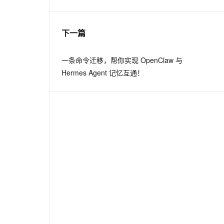
息提取
与 AI 智能体进行实时音视频通话
下一篇
从文本、图片、视频中提取结构化的属性信息
构建支持视频理解的 AI 音视频实时通话应用
t.diy 一步搞定创意建站
构建大模型应用的安全防护体系
一条命令迁移，帮你实现 OpenClaw 与
通过自然语言交互简化开发流程,全栈开发支持
通过阿里云安全产品对 AI 应用进行安全防护
Hermes Agent 记忆互通！