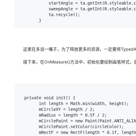
            startAngle = ta.getInt(R.styleable.circleView_startAngle, 0);

            sweepAngle = ta.getInt(R.styleable.circleView_sweepAngle, 90);

            ta.recycle();

        }
这里在多说一嘴子，为了释放更多的资源，一定要将TypedAr
接下来，在OnMeasure()方法中，初始化要绘制画笔样
  private void init() {

        int length = Math.min(width, height);

        mCircleXY = length / 2;

        mRadius = length * 0.5f / 2;

        mCirclePaint = new Paint(Paint.ANTI_ALIAS_FLAG);

        mCirclePaint.setColor(circleColor);

        mRectF = new RectF(length * 0.1f, length * 0.1f, length * 0.9f,
