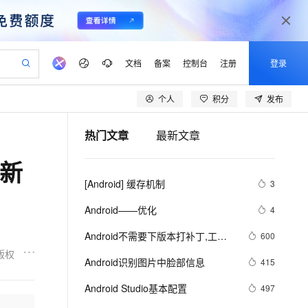
文档
备案
控制台
注册
登录
个人
积分
发布
验
作计划
器
AI 活动
专业服务
服务伙伴合作计划
开发者社区
加入我们
产品动态
服务平台百炼
阿里云 OPC 创新助力计划
热门文章
最新文章
一站式生成采购清单，支持单品或批量购买
io：打造专属 AI 语音助手
S产品伙伴计划（繁花）
峰会
CS
造的大模型服务与应用开发平台
一句话生成原生可编辑精美 PPT 文稿
AI 生产力先锋
Al MaaS 服务伙伴赋能合作
域名
博文
Careers
至高可申请百万元
Qwen3.8-Max 模型上线
全新
开启高性价比 AI 编程新体验
弹性可伸缩的云计算服务
Qwen-Audio-3.0-Realtime 端到端实时语音角色扮演
输入一句话想法, 轻松生成专业的 PPT
先锋实践拓展 AI 生产力的边界
Token 补贴，五大权
计划
海大会
伙伴信用分合作计划
商标
问答
社会招聘
[Android] 缓存机制
3
益加速 OPC 成功
eek-V4-Pro
SS
一键部署幻兽帕鲁游戏服务器
飞天发布时刻
HOT
Open Search 向量检索版支
划
备案
电子书
校园招聘
pSeek-V4-Pro
视频创作，一键激活电商全链路生产力
稳定、安全、高性价比、高性能的云存储服务
一键购买专属联机服务器，轻松开启游戏
所见，即是所愿
持视频检索 Pipeline 功能
更多支持
Android——优化
4
划
公司注册
镜像站
视频生成
语音识别与合成
专属 QwenPaw
漫剧工坊：一站式动画创作平台
AI 实训营
HOT
应用身份服务 (IDaaS)
Android不需要下版本打补丁,工
600
合作伙伴培训与认证
划
上云迁移
站生成，高效打造优质广告素材
全接入的云上超级电脑
从聊天伙伴进化为能主动干活的本地数字员工
快速生产连贯的高质量长漫剧
从基础到进阶，Agent 创客手把手教你
OpenClaw 管理能力上线
具：AndFix
版权
lScope
我要反馈
e-1.1-T2V
Qwen3-TTS-Flash
Android识别图片中脸部信息
415
查询合作伙伴
n Alibaba Cloud ISV 合作
代维服务
建企业门户网站
10 分钟搭建微信、支付宝小程序
MaxCompute MaxFrame 提
畅细腻的高质量视频
离线语音合成大模型，多语言方言自适应，低延迟高稳定
创新加速
Android Studio基本配置
ope
登录合作伙伴管理后台
497
我要建议
站，无忧落地极速上线
以可视化方式快速构建移动和 PC 门户网站
国内短信简单易用，安全可靠，秒级触达，全球覆盖200+国家和地区。
高效部署网站，快速应用到小程序
供自动弹性内存功能