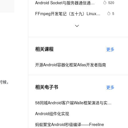
安全
Android Socket与服务器通信通用
我要投诉
e-1.1-I2V
Cosyvoice-V3-Flash
520
PolarDB
上云场景组合购
Milvus 弹性伸缩功能新增节
伴
Demo
漫剧创作，剧本、分镜、视频高效生成
100%兼容MySQL、PostgreSQL，兼容Oracle，支持集中和分布式
覆盖90%+业务场景，专享组合折扣价
点支持范围
畅自然，细节丰富
高表现力语音合成大模型，语音克隆听感自然
VPN
FFmpeg开发笔记（五十九）Linux编
5
译ijkplayer的Android平台so库
ernetes 版 ACK
云聚AI 严选权益
AI 原生数据库服务发布
SSL 证书
申请google android map api key
3
2V
Fun-ASR
，一键激活高效办公新体验
理容器应用的 K8s 服务
精选AI产品，从模型到应用全链提效
Agent 数据网关
文戏情感细腻自然，动作戏激烈拳拳到肉，实现更强表演能力
支持中英文自由切换，具备更强的噪声鲁棒性
堡垒机
[Android]Activity跳转传递任意类型
586
AI 用量加速计划
云原生数据库 PolarDB
的数据、Activity为SingleTask时代
防火墙
、识别商机，让客服更高效、服务更出色。
4.2、Android Studio压缩你的代码
新老同享，达量后返
Agentic Database 发布
606
相关课程
替StartActivityForResult的解决方案
更多
和资源
主机安全
应用
开源Android容器化框架Atlas开发者指南
千问办公
NEW
AI 应用及服务市场
的智能体编程平台
一站式AI生产力平台
时候，
AI 应用
伶鹊
相关电子书
更多
企业级人与Agent协作平台，接入和调度多个数字员工
智能客服平台，对话机器人、对话分析、智能外呼
大模型
大模型服务平台百炼 - 全妙
58同城Android客户端Walle框架演进与实践之路
自然语言处理
应用创作平台
多模态内容创作工具，已接入 DeepSeek
Android组件化实现
数据标注
机器学习
蚂蚁聚宝Android秒级编译——Freeline