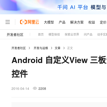
大模型
产品
解决方案
权益
定价
开发者社区
首页
模型体验
探索云世界
问产品
动手实
大模型
产品
解决方案
权益
定价
云市场
伙伴
服务
了解阿里云
精选产品
精选解决方案
普惠上云
产品定价
精选商城
成为销售伙伴
售前咨询
为什么选择阿里云
千问AI平台
开发者社区
开发与运维
文章
正文
了解云产品的定价详情
大模型服务平台百炼
千问办公，解锁你的工作
普惠上云 官方力荐
分销伙伴
在线服务
网站建设
什么是云计算
大
Android 自定义View
大模型服务与应用平台
企业级Agent产品，直接
云服务器38元/年起，超
咨询伙伴
多端小程序
技术领先
云上成本管理
售后服务
轻量应用服务器
Agency Agents：拥
官方推荐返现计划
大模型
精选产品
精选解决方案
Salesforce 国际版订阅
稳定可靠
控件
管理和优化成本
推荐新用户得奖励，单订单
销售伙伴合作计划
自助服务
友盟天域
安全合规
人工智能与机器学习
AI
文本生成
云数据库 RDS
HappyHorse 打造一
云工开物
无影生态合作计划
在线服务
观测云
分析师报告
高校专属算力普惠，学生认
计算
互联网应用开发
2016-04-14
2208
Qwen3.8-Max
HOT
Salesforce On Alibaba C
工单服务
Tuya 物联网平台阿里云
研究报告与白皮书
人工智能平台 PAI
快速拥有专属 OpenClaw
大模
Consulting Partner 合
大数据
容器
智能体时代全能旗舰模型
免费试用
短信专区
一站式AI开发、训练和推
蓝凌 OA
AI 大模型销售与服务生
现代化应用