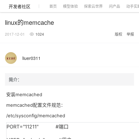
开发者社区
首页
模型体验
探索云世界
问产品
动手实
linux的memcache
2017-12-01
1024
版权
举报
大模型
产品
解决方案
权益
定价
云市场
伙伴
服务
了解阿里云
产品动态
精
精选解决方案
普
产
精
成
售
为
AI
价
数
成
企
天
AI
配
基
产
阿
市
创
专
服
开
加
liuer0311
千问AI平台
大模型
阿里云 OPC
选
惠
品
选
为
前
什
特
格
据
为
业
池
场
置
础
品
里
场
新
业
务
发
入
创新助力计
千问办公，解锁你的工作
千问官方 MaaS 平台
睿译宝，AI翻译排
Qwen Audio：打造专属 AI 语音助手
为企业打
一句话生成原生可编辑精美 PPT 文稿
NEW
NEW
Qwen3.8-
产
上
定
商
销
咨
么
惠
计
与
产
增
大
景
报
软
伙
云
活
加
服
伙
者
我
划
企业级Agent产品，直接交付可用成果
Max 模型上
上传文档即自动完成翻译和格式还原
Qwen-Audio-3.0-Realtime 端到端实时语音角色扮演
输入一句话想法, 轻松生成专业的 PPT
品
云
价
城
售
询
选
算
API
品
值
赛
体
价
件
伴
认
动
速
务
伴
社
们
简介：
线
至高可申
智
伙
择
器
伙
服
验
器
合
证
合
区
Agency Agents：拥有专属领域专家
GLM-5.2：长任务时代开源旗舰模型
即刻拥有 DeepSeek-V4-Pro
一键部
HOT
大模型
启
精选产品
精选解决方案
大
普
在
域
云
2026
上
请百万元
数
伴
阿
伴
务
作
作
多领域专家智能体,一键组建 AI 虚拟交付团队
Open
真正可用的 1M 上下文,一次完成代码全链路开发
轻松解锁专属 DeepSeek-V4-Pro
一键购买专属联机服务器，轻松开启游戏
了解云产品的定价详情
AI
安装
memcached
模
惠
线
名
服
阿里
云
据
AI
网
AI
Windows
域
Careers
Token 补
里
计
计
Search 向量
普
自助选配和估算价格
一站式生成采
人工智能与机器学习
AI
型
上
服
与
务
云峰
场
集
Coding
站
算
名
分
产
企
大
博
云
HappyHorse 打造一站式影视创作平台
Hermes Agent，打造自进化智能体
5 分钟轻松部署
划
划
漫剧工坊：一站式动画创作平台
贴，五大
检索版支持
memcached
配置文件规范：
HOT
惠
服
云
务
网
器
会
景
宝塔
社
建
法
文本
图
语
智能编程，一键
销
品
业
模
文
云
视频检索
可视化编排打通从文字构思到成片全链路闭环
自主进化，持久记忆，越用越聪明
从聊天伙伴进化为能主动干活的本地数字员工
快速生产连贯的高质量长漫剧
权
手
权益加速
计算
互联网应用开发
务
官
站
ECS
组
Linux
商
会
设
大
/etc/sysconfig/memcached
伙
生
支
型
生成
片
音
Pipeline 功
益
阿里
阿
Al
上
价
机
平
方
合
标
招
提供智能易用的域名
安全可靠、弹性
OPC 成
赛
问
AI
伴
态
持
认
能
售
快速拥有专属 OpenClaw
Claude Code + GStack 打造工程团队
和
低代码高效构建企业门户网站
识
10 分钟搭建微信、支付宝小程序
云
里
MaaS
三
CentOS
至高享 1亿+免费 tok
大数据
台
力
购
容器
成
多
什
格
聘
PORT="11211"
#
端口
答
电
集
计
证
功
MaaS
云
服务
让AI从“聊天伙伴”进化为能干活的“数字员工”
要
安装技能 GStack，拥有专属 AI 工程团队
以可视化方式快速构建移动和 PC 门户网站
备
高效部署网站，快速应用到小程序
后
视
别
百
荐
端
么
云
千
对
覆盖90
咨
本
优
商
成
划
Docker
应用身份服
产品
中
伙伴
素
案
校
阿
现代化应用
炼
小
是
开
电
问
象
Qwen3.8-
Kimi-
云服务器38元/年起，超