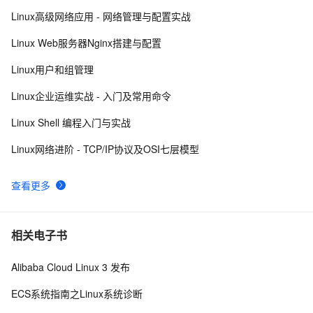
AI
媲
音
从文本、图片
应
美
视
Linux高级网络应用 - 网络管理与配置实战
在Linux中，如何获取CPU的总核心数？
3
8
用
235B
频
超
Linux Web服务器Nginx搭建与配置
模
通
强
依托云原生高可用架构,实现
linux中的tar打包、压缩多个文件、磁盘查看和分区类、
8
9
型
话
辅
Linux用户和组管理
du查看文件和目录占用的磁盘空间linux中的grep 过滤查
10
助，
用1%尺寸在特定领
构建支持
分
Bolt.diy
找及“|”管道符、gzip/gunzip 压缩、zip/unzip 压缩
linux软件包管理rpm
3
10
Linux企业运维实战 - 入门及常用命令
钟
即
一
构
在
刻
步
建
Linux Shell 编程入门与实战
聊
拥
搞
大
天
有
定
模
Linux网络进阶 - TCP/IP协议及OSI七层模型
系
DeepSeek-
创
型
统
R1
意
应
中
满
建
用
查看更多
增
血
站
的
加
版
安
通过自然语言
一
全
多种方案随心选，轻松解
相关电子书
个
防
AI
护
Alibaba Cloud Linux 3 发布
助
体
手
系
ECS系统指南之Linux系统诊断
在企业官网、通讯软件中为客
通过阿里