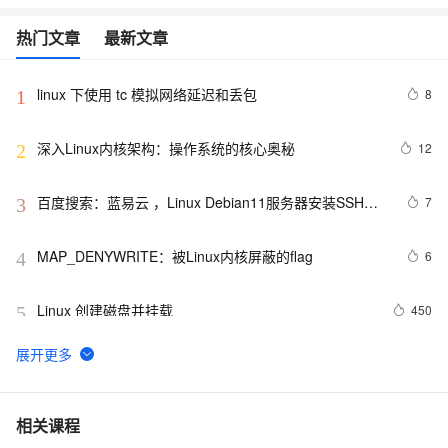
工
据
发
智
标
热门文章
最新文章
者
能
注
生
平
态
台
机
linux 下使用 tc 模拟网络延迟和丢包
8
1
解
PAI
器
决
学
AI Native 的
方
习
深入Linux内核架构：操作系统的核心奥秘
12
2
案
AI
百度搜索：蓝易云 ，Linux Debian11服务器安装SSH，
大模型解决方
7
3
开
创建新用户并允许SSH远程登录，及SSH安全登录配置！
案
发
和
MAP_DENYWRITE：被Linux内核屏蔽的flag
6
4
快
10
多
与
AI
速
分
模
AI
应
Linux 创建磁盘并挂载
部
钟
态
智
450
5
用
署
微
数
能
解
Dify，
调：
据
体
决
linux DHCP
658
6
高
让
信
进
方
效
0.6B
息
行
案
搭
模
提
实
FFmpeg开发笔记（五十九）Linux编译ijkplayer的
6
7
相关课程
建
型
取
时
Android平台so库