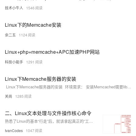
OA
企业级人与Ag
用
计
至
舰
炼-
服
锋
DataWorks
量
定
为
台
办
智能客服
划
15
技术小牛人
1546
1亿+ 大模型 tokens 和 
版）
应
个人版上线、团队版降价；千
务
先锋实践拓展 
制
Data Agent 驱动的一站式
服
公
秒
元/
用
金
小
市
系
悟
大
务
140+云
月
模
融
千
飞
云
程
​Linux下的Memcache安装
场
生
统
模
产
版
伙
送.CN域名，送备案
模
问
天
防
序
型
态
云端极速 AI 
品
力
AI
丰富多元化的应用模
发
伴
火
余二五
1124
财
服
免
Night
解
时
平
APP
布
墙
税
务
费
Plan
刻
AI
台-
大
开发
时
决
云原生的云上边界网络安全
管
平
试
支
Linux+php+memcache+APC加速PHP网站
应
模
模
刻
方
理
服
台
客
用
建
持
用
型
型
所见，即是所
案
务
百
科技小能手
1291
户
站
Qwen
产品新客免费试用，最长1
体
服
400
生
炼
案
大
系
3.8-
验
务
电
AI
态
-
例
模
统
大
Max
平
话
实
Linux下Memcache服务器的安装
伙
全
型
模
台
行
NEW
在线体验全尺寸、多种模态
训
伴
妙
Linux下Memcache服务器的安装 环境需求： 安装Memcached需要libevent库的支持，所以请在安装Memcached之前检查有没有安装libevent。测试环境还需要PHP的支持，本文假设PHP已经安装到/usr/local/php目录下。
型
百
业
广
夜间 5 折，Qwen/Me
营
自
多模态内
ACA
炼-
生
告
Happy
从基础到进阶，
关尚
1285
然
认
智
态
营
系
语
证
能
解
销
列
言
体
体
决
二、Linux文本处理与文件操作核心命令
大
处
验
方
模
灵活可视化地构建企业级
熟悉了Linux的基本“行走”后，就该拿起真正的“工具”干活了。用grep这个“放大镜”在文件里搜索内容，用find这个“探测器”在系统中寻找文件，再用tar把东西打包带走。最关键的是要学会使用管道符|，它像一条流水线，能把这些命令串联起来，让简单工具组合出强大的功能，比如 ps -ef | grep 'nginx' 就能快速找出nginx进程。
理
案
助力企业全员 AI 认知与能
型
IvanCodes
1047
人
新一代 AI 视频生成模型
数
开