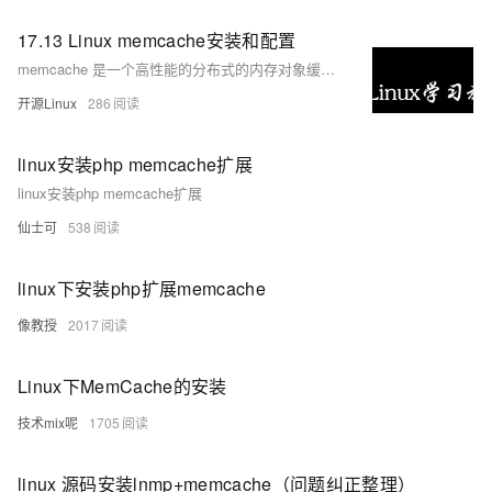
ModelScope
用
T2V
ASR
报
蓝
千
伴
Agentic
上
站
据
告
能
态
据
SSL
务
AI
查
凌
问
培
Database 发
奥
库
17.13 Linux memcache安装和配置
平
Salesforce
小
Qoder
库
证
迁移与运维管理
实
办
询
解
OA
研
办
训
布
运
合
文戏情感细腻
支持中英
台
On
CN
PolarDB
高
书
践
程
memcache 是一个高性能的分布式的内存对象缓存系统，通过在内存中维护一张统一的、巨大的 Hash 表，它能够用来存储各种格式的数据，包括图像、视频、文件及数据库检索的结果等。简单地说就是将数据调用到内存中，然后从内存中读取，从而大大提高读取速度。
公
决
究
公，
与
之
作
PAI
Alibaba
专有云
基于千问大模型等，
100%兼容MyS
校
快
序
电
AI智能应用
方
报
限
认
旅
计
堡
开源Linux
286
Cloud
创
大
递
合
子
案
告
时
证
模
划
垒
Consulting
新
一站式AI开发、训练和推
云
容
物
智
合
云
免
型
作
大
AI
大模
与
限
机
Partner 合
中
原
器
流
能
同
linux安装php memcache扩展
查
栖
费
云
白
量
模
模
应
型原
作计划
心
云
生
服
查
客
询
战
试
网
防
皮
积
板
云
linux安装php memcache扩展
解
型
用
生应
大
务
畅
询
服
合
略
用
络
火
书
AI
分
建
工
析
数
Kubernetes
服
构
用
捷
仙士可
538
作
参
自动承接线索
新
合
墙
大
加
站
开
DNS
据
版
通
务
建
伙
考
老
作
模
倍
物
企
计
ACK
覆盖公网/内网、递归/权威
主
Qoder
千
伴
同
定
计
型
NEW
Tableau
算
linux下安装php扩展memcache
业
提供一站式管理容
云
AI
机
问
HOT
享
制
划
科
销
你的AI工作搭子，
订阅
大
服
登
应
上
安
办
活
建
研
售
最高领取价值200元试用
千
大
像教授
2017
数
务
录
的
Salesforce
全
公
用
面向真实软件
站
合
与
万
动
AI空
问
模
据
MaxCompute
合
中
On
NEW
作
AI
服
小
中课
AI
型
开
面向分析的企业级Sa
作
国
模
Alibaba
万
Linux下MemCache的安装
产
务
智
堂在
平
服
AI
发
AI
伙
板
Cloud ISV
有
一站式A
品
生
AI
线直
台-
务
ERP
生
治
看
应
伴
技术mix呢
1705
小
合作计划
无
免
态
建
播课
Token
平
产
理
见
管
程
用
界
伶
费
合
站
CRM
堂
Plan
台
力
平
新
理
序
鹊
试
作
及
低
（旗
百
NEW
先
linux 源码安装lnmp+memcache（问题纠正整理）
台
成
力
后