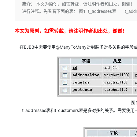
存储
天池大赛
Qwen3.7-Plus
简介：
本文为原创，如需转载，请注明作者和出处，谢谢！ 在EJ
云解析DNS
解决方案免费试用 新老
电子合同
进行注释。先看看下面的表： 图1 t_addresses表 t_addr
最高领取价值200元试用
能看、能想、能动手的多模
安全
网络与CDN
AI 算法大赛
畅捷通
大数据开发治理平台 Data
AI 产品 免费试用
网络
安全
云开发大赛
Qwen3-VL-Plus
Tableau 订阅
1亿+ 大模型 tokens 和 
本文为原创，如需转载，请注明作者和出处，谢谢！
可观测
入门学习赛
中间件
AI空中课堂在线直播课
云防火墙
140+云产品 免费试用
在EJB3中需要使用@ManyToMany对封装多对多关系的字段或
上云与迁云
云原生的云上边界网络安全
产品新客免费试用，最长1
数据库
生态解决方案
大模型服务
企业出海
大模型ACA认证体验
大数据计算
助力企业全员 AI 认知与能
行业生态解决方案
千问AI平台-Token Plan
政企业务
媒体服务
开发者生态解决方案
企业服务与云通信
千问AI平台-模型体验
AI 开发和 AI 应用解决
在线体验全尺寸、多种模态
域名与网站
图1
Happy 系列大模型
t_addresses表和t_customers表是多对多的关系。
终端用户计算
Serverless
开发工具