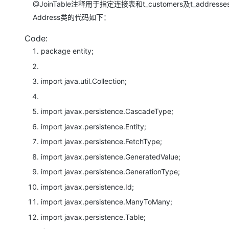
@JoinTable注释用于指定连接表和t_customers及t_addre
Address类的代码如下：
Code:
package
entity;
import
java.util.Collection;
import
javax.persistence.CascadeType;
import
javax.persistence.Entity;
import
javax.persistence.FetchType;
import
javax.persistence.GeneratedValue;
import
javax.persistence.GenerationType;
import
javax.persistence.Id;
import
javax.persistence.ManyToMany;
import
javax.persistence.Table;