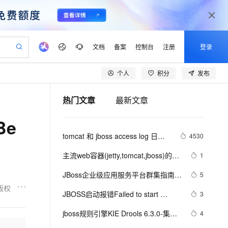
文档
备案
控制台
注册
登录
个人
积分
发布
验
作计划
器
AI 活动
专业服务
服务伙伴合作计划
开发者社区
加入我们
产品动态
服务平台百炼
阿里云 OPC 创新助力计划
热门文章
最新文章
一站式生成采购清单，支持单品或批量购买
可编辑精美 PPT 文稿
S产品伙伴计划（繁花）
峰会
CS
造的大模型服务与应用开发平台
Agency Agents：拥有专属领域专家
AI 生产力先锋
Al MaaS 服务伙伴赋能合作
域名
博文
Careers
至高可申请百万元
Qwen3.8-Max 模型上线
Be
 轻松生成专业的 PPT
开启高性价比 AI 编程新体验
弹性可伸缩的云计算服务
先锋实践拓展 AI 生产力的边界
多领域专家智能体,一键组建 AI 虚拟交付团队
Token 补贴，五大权
计划
海大会
伙伴信用分合作计划
商标
问答
社会招聘
tomcat 和 jboss access log 日志
4530
益加速 OPC 成功
帕鲁游戏服务器
SS
HappyHorse 打造一站式影视创作平台
飞天发布时刻
HOT
Open Search 向量检索版支
划
备案
电子书
校园招聘
输出详解
联机服务器，轻松开启游戏
视频创作，一键激活电商全链路生产力
稳定、安全、高性价比、高性能的云存储服务
所见，即是所愿
持视频检索 Pipeline 功能
可视化编排打通从文字构思到成片全链路闭环
更多支持
主流web容器(jetty,tomcat,jboss)的
1
划
公司注册
镜像站
视频生成
语音识别与合成
classloader机制对比和相关问题分析
 智能体与工作流应用
漫剧工坊：一站式动画创作平台
AI 实训营
应用身份服务 (IDaaS)
JBoss企业级应用服务平台群集指南
5
合作伙伴培训与认证
划
上云迁移
站生成，高效打造优质广告素材
全接入的云上超级电脑
通过阿里云百炼高效搭建AI应用,助力高效开发
快速生产连贯的高质量长漫剧
从基础到进阶，Agent 创客手把手教你
OpenClaw 管理能力上线
(四)
版权
lScope
我要反馈
e-1.1-T2V
Qwen3-TTS-Flash
JBOSS启动报错Failed to start 
3
查询合作伙伴
n Alibaba Cloud ISV 合作
代维服务
建企业门户网站
10 分钟搭建微信、支付宝小程序
MaxCompute MaxFrame 提
service 
畅细腻的高质量视频
离线语音合成大模型，多语言方言自适应，低延迟高稳定
创新加速
jboss规则引擎KIE Drools 6.3.0-集群
ope
登录合作伙伴管理后台
4
我要建议
站，无忧落地极速上线
以可视化方式快速构建移动和 PC 门户网站
国内短信简单易用，安全可靠，秒级触达，全球覆盖200+国家和地区。
高效部署网站，快速应用到小程序
供自动弹性内存功能
jboss.web.deployment.default-host.
篇