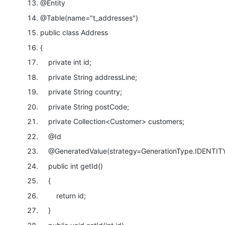
@Entity
@Table
(name=
"t_addresses"
)
public
class
Address
{
private
int
id;
private
String addressLine;
private
String country;
private
String postCode;
private
Collection<Customer> customers;
@Id
@GeneratedValue
(strategy=GenerationType.IDENTI
public
int
getId()
{
return
id;
}