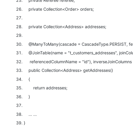
private
Referee referee;
private
Collection<Order> orders;
private
Collection<Address> addresses;
@ManyToMany
(cascade = CascadeType.PERSIST, f
@JoinTable
(name =
"t_customers_addresses"
, joinCo
referencedColumnName =
"id"
), inverseJoinColumns
public
Collection<Address> getAddresses()
{
return
addresses;
}
... ...
}