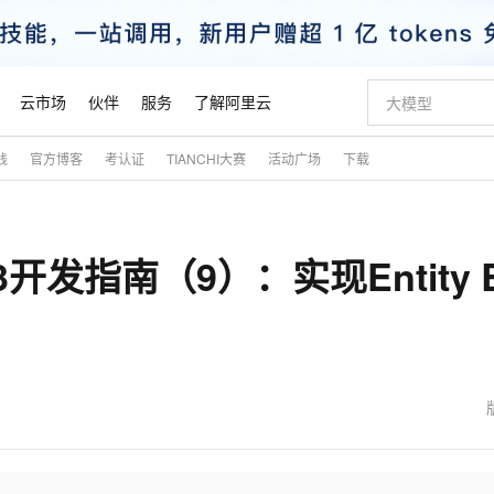
云市场
伙伴
服务
了解阿里云
践
官方博客
考认证
TIANCHI大赛
活动广场
下载
AI 特惠
数据与 API
成为产品伙伴
企业增值服务
最佳实践
价格计算器
AI 场景体
基础软件
产品伙伴合
阿里云认证
市场活动
配置报价
大模型
自助选配和估算价格
步到位
智启 AI 普惠权益
产品生态集成认证中心
企业支持计划
云上春晚
域名与网站
Qwen Audio：打造专属 AI 语音助手
千问官方 MaaS 平台，为开发者和 Agent 而生，新用户赠送 1 亿 + tokens 额度
一句话生成原生
AI Coding
阿里云Maa
2026 阿里云
云服务器 E
为企业打
数据集
Windows
大模型认证
模型
NEW
NEW
 EJB3开发指南（9）：实现Entity 
格式还原
值低价云产品抢先购
至高享 1亿+免费 tokens，加速 Al 应用落地
提供智能易用的域名与建站服务
Qwen-Audio-3.0-Realtime 端到端实时语音角色扮演
输入一句话想法,
智能编程，一键
安全可靠、
产品生态伙伴
专家技术服务
云上奥运之旅
弹性计算合作
阿里云中企出
手机三要素
宝塔 Linux
全部认证
价格优势
开源旗舰模型
即刻拥有 DeepSeek-V4-Pro
阿里云 OPC 创新助力计划
千问大模型
一键部署幻兽
AI 电商营销
对象存储 O
大模型
产品生态伙伴工作台
企业增值服务台
云栖战略参考
云存储合作计
云栖大会
身份实名认证
CentOS
训练营
推动算力普惠，释放技术红利
最高返9万
真正可用的 1M 上下文,一次完成代码全链路开发
快速构建应用程序和网站，即刻迈出上云第一步
轻松解锁专属 DeepSeek-V4-Pro
至高百万元 Token 补贴，加速一人公司成长
多元化、高性能、安全可靠的大模型服务
一键购买专属
从图文生成到
云上的中国
数据库合作计
活动全景
短信
Docker
图片和
自进化智能体
5 分钟轻松部署专属 QwenPaw
Token Plan 模型订阅计划
数字证书管理服务（原SSL证书）
高效搭建 AI
AI 广告创作
无影云电脑
企业成长
NEW
HOT
信息公告
看见新力量
云网络合作计
OCR 文字识别
JAVA
越聪明
证享300元代金券
全托管，含MySQL、PostgreSQL、SQL Server、MariaDB多引擎
Qwen3.8-Max 首发尝鲜，限时加量 10 倍，夜间低至2折
实现全站HTTPS，呈现可信的WEB访问
从聊天伙伴进化为能主动干活的本地数字员工
图文、视频一
随时随地安
魔搭 Mode
Kimi-K3
HappyHors
NEW
loud
服务实践
官网公告
金融模力时刻
Salesforce O
版
发票查验
全能环境
Claude Code + GStack 打造工程团队
千问办公，限时限量积分加倍
Qoder
低代码高效构
AI 建站
短信服务
型
NEW
作计划
Kimi 最新旗舰模型，长程编程与推理利器
让文字生成流
计划
创新中心
魔搭 ModelSc
健康状态
理服务
让AI从“聊天伙伴”进化为能干活的“数字员工”
安装技能 GStack，拥有专属 AI 工程团队
你的AI工作搭子，覆盖日常办公高频场景
面向真实软件的智能体编程平台
0 代码专业建
客户案例
天气预报查询
操作系统
态合作计划