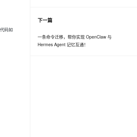
息提取
与 AI 智能体进行实时音视频通话
下一篇
从文本、图片、视频中提取结构化的属性信息
构建支持视频理解的 AI 音视频实时通话应用
象，代码如
t.diy 一步搞定创意建站
构建大模型应用的安全防护体系
一条命令迁移，帮你实现 OpenClaw 与
通过自然语言交互简化开发流程,全栈开发支持
通过阿里云安全产品对 AI 应用进行安全防护
Hermes Agent 记忆互通！