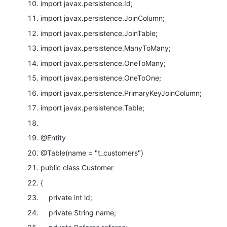
import
javax.persistence.Id;
import
javax.persistence.JoinColumn;
import
javax.persistence.JoinTable;
import
javax.persistence.ManyToMany;
import
javax.persistence.OneToMany;
import
javax.persistence.OneToOne;
import
javax.persistence.PrimaryKeyJoinColumn;
import
javax.persistence.Table;
@Entity
@Table
(name =
"t_customers"
)
public
class
Customer
{
private
int
id;
private
String name;