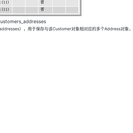
AI 应用
10分钟微调：让0.6B模型媲美235B模
多模态数据信
ustomers_addresses
型
依托云原生高可用架构,实现Dify私有化部署
用1%尺寸在特定领域达到大模型90%以上效果
段（addresses），用于保存与该Customer对象相对应的多个Address对
一个 AI 助手
超强辅助，Bol
即刻拥有 DeepSeek-R1 满血版
在企业官网、通讯软件中为客户提供 AI 客服
多种方案随心选，轻松解锁专属 DeepSeek