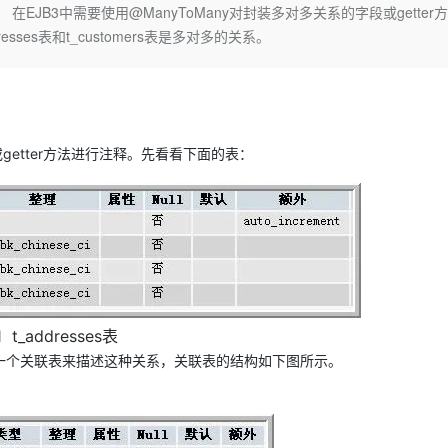
Deepseek-v4-pro
HappyHors
B3中需要使用@ManyToMany对封装多对多关系的字段或getter
同享
万小智 AI 建站低至 15元/月
Qoder CN
AI 短剧/漫剧
云原生数据库 
快递物流查询
WordPress
成为服务伙
高校合作
esses表和t_customers表是多对多的关系。
点，立即开启云上创新
覆盖公网/内网、递归/权威、移动APP等全场景解析服务
送.CN域名，送备案服务码
基于千问大模型等，支持代码智能生成、研发智能问答
AI助力短剧
态智能体模型
旗舰 MoE 大模型，百万上下文与顶尖推理能力
图生视频，流
Ubuntu
服务生态伙伴
云工开物
企业应用
Works
Night Plan 支持 Qwen 3.8-Max
云原生大数据计算服务 MaxCompute
AI 办公
容器服务 Kub
NEW
GLM-5.2
Wan2.7-T
Red Hat
30+ 款产品免费体验
Data Agent 驱动的一站式 Data+AI 开发治理平台
夜间 5 折，Qwen/Meoo/TokenPlan 客户专享
面向分析的企业级SaaS模式云数据仓库
AI智能应用
提供一站式管
科研合作
视觉 Coding、空间感知、多模态思考等全面升级
1M上下文，专为长程任务能力而生
ERP
堂（旗舰版）
SUSE
智能客服
CRM
getter方法进行注释。先看看下面的表：
防护产品
2个月
自动承接线索
建站小程序
OA 办公系统
AI 应用构建
大模型原生
力提升
财税管理
模板建站
Qoder
大模型服务平台百炼-应用模版
HOT
NEW
面向真实软件
个人版上线、团队版降价；千问3.8-Max首发发尝鲜
丰富多元化的应用模版和解决方案
400电话
定制建站
万有无界
大模型服务平台百炼-智能体
方案
广告营销
模板小程序
的模型效果
灵活可视化地构建企业级 Agent
定制小程序
 t_addresses表
秒悟
人工智能平台 PAI
需要使用一个关联表来描述这种关系，关联表的结构如下图所示。
APP 开发
云端极速 AI 
新一代 AI 视频生成模型，深度适配广告营销等场景
AI Native 的算法工程平台，一站式完成建模、训练、推理服务部署
建站系统