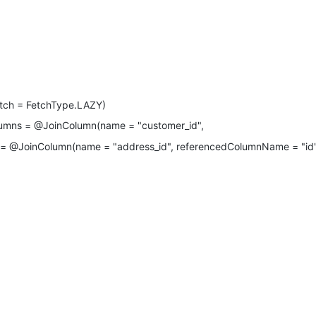
etch = FetchType.LAZY)
lumns =
@JoinColumn
(name =
"customer_id"
,
 =
@JoinColumn
(name =
"address_id"
, referencedColumnName =
"id