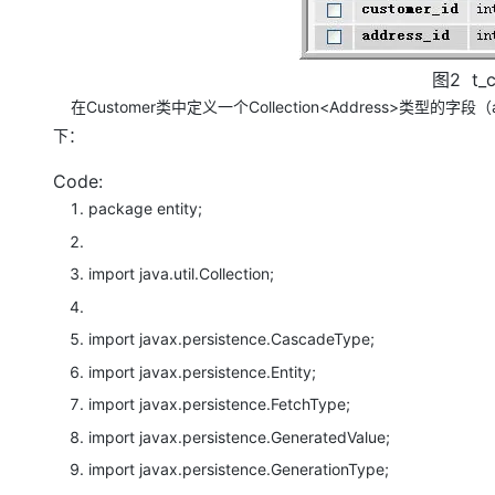
大模型解决方案
迁移与运维管理
快速部署 Dify，高效搭建 
图2 t_c
专有云
在Customer类中定义一个Collection<Address>类型的字
10 分钟在聊天系统中增加
下：
Code:
package
entity;
import
java.util.Collection;
import
javax.persistence.CascadeType;
import
javax.persistence.Entity;
import
javax.persistence.FetchType;
import
javax.persistence.GeneratedValue;
import
javax.persistence.GenerationType;