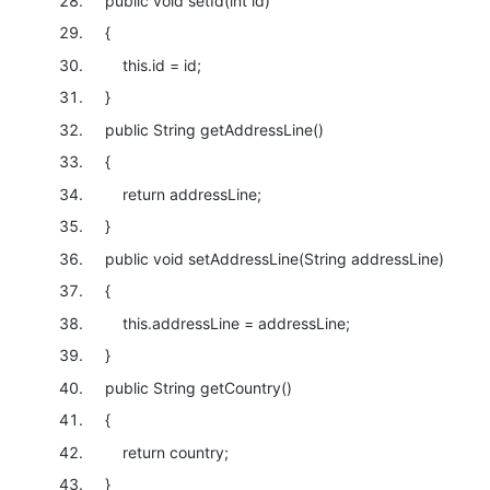
public
void
setId(
int
id)
{
this
.id = id;
}
public
String getAddressLine()
{
return
addressLine;
}
public
void
setAddressLine(String addressLine)
{
this
.addressLine = addressLine;
}
public
String getCountry()
{
return
country;
}