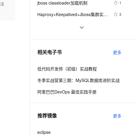
安全
jboss classloader加载机制
我要投诉
e-1.1-I2V
Cosyvoice-V3-Flash
1
方法
PolarDB
上云场景组合购
Milvus 弹性伸缩功能新增节
伴
漫剧创作，剧本、分镜、视频高效生成
100%兼容MySQL、PostgreSQL，兼容Oracle，支持集中和分布式
覆盖90%+业务场景，专享组合折扣价
点支持范围
畅自然，细节丰富
高表现力语音合成大模型，语音克隆听感自然
VPN
Haproxy+Keepalived+Jboss集群实施
3
架构一例
ernetes 版 ACK
云聚AI 严选权益
AI 原生数据库服务发布
SSL 证书
jboss规则引擎KIE Drools 6.3.0-高级
3
2V
Fun-ASR
，一键激活高效办公新体验
理容器应用的 K8s 服务
精选AI产品，从模型到应用全链提效
Agent 数据网关
讲授篇
文戏情感细腻自然，动作戏激烈拳拳到肉，实现更强表演能力
支持中英文自由切换，具备更强的噪声鲁棒性
堡垒机
jboss规则引擎KIE Drools 6.3.0 Final 
13
AI 用量加速计划
云原生数据库 PolarDB
教程(1)
防火墙
、识别商机，让客服更高效、服务更出色。
把Drools 5.4集成到JBoss AS 7.1.1
新老同享，达量后返
Agentic Database 发布
4
相关电子书
更多
主机安全
应用
低代码开发师（初级）实战教程
千问办公
NEW
AI 应用及服务市场
的智能体编程平台
一站式AI生产力平台
冬季实战营第三期：MySQL数据库进阶实战
AI 应用
伶鹊
阿里巴巴DevOps 最佳实践手册
企业级人与Agent协作平台，接入和调度多个数字员工
智能客服平台，对话机器人、对话分析、智能外呼
大模型
大模型服务平台百炼 - 全妙
自然语言处理
推荐镜像
更多
应用创作平台
多模态内容创作工具，已接入 DeepSeek
数据标注
机器学习
eclipse