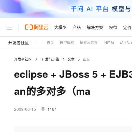
大模型
产品
解决方案
权益
定价
开发者社区
首页
模型体验
探索云世界
问产品
动手实
大模型
产品
解决方案
权益
定价
云市场
伙伴
服务
了解阿里云
精选产品
精选解决方案
普惠上云
产品定价
精选商城
成为销售伙伴
售前咨询
为什么选择阿里云
千问AI平台
开发者社区
开发与运维
文章
正文
了解云产品的定价详情
大模型服务平台百炼
睿译宝，AI翻译排版一
普惠上云 官方力荐
分销伙伴
在线服务
网站建设
什么是云计算
大
eclipse + JBoss 5 +
大模型服务与应用平台
上传文档即自动完成翻译和
云服务器38元/年起，超
咨询伙伴
多端小程序
技术领先
云上成本管理
售后服务
轻量应用服务器
GLM-5.2：长任务时代
官方推荐返现计划
大模型
精选产品
精选解决方案
Salesforce 国际版订阅
稳定可靠
an的多对多（ma
管理和优化成本
推荐新用户得奖励，单订单
销售伙伴合作计划
自助服务
友盟天域
安全合规
人工智能与机器学习
AI
文本生成
云数据库 RDS
Hermes Agent，打造
云工开物
无影生态合作计划
在线服务
观测云
分析师报告
自主进化，持久记忆，越用
高校专属算力普惠，学生认
计算
互联网应用开发
2009-06-15
1184
Qwen3.8-Max
HOT
Salesforce On Alibaba C
工单服务
Tuya 物联网平台阿里云
研究报告与白皮书
人工智能平台 PAI
快速拥有专属 OpenClaw
大模
Consulting Partner 合
大数据
容器
智能体时代全能旗舰模型
免费试用
短信专区
一站式AI开发、训练和推
蓝凌 OA
AI 大模型销售与服务生
现代化应用