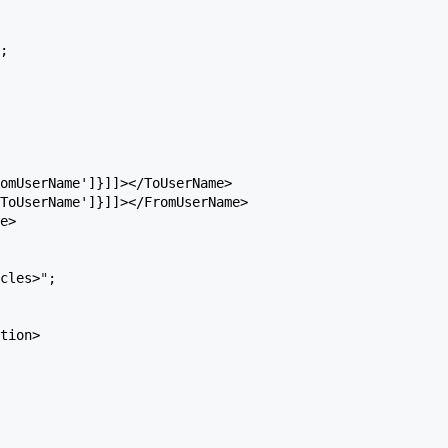
;

omUserName']}]]></ToUserName>

ToUserName']}]]></FromUserName>

e>

cles>
"
;

tion>
