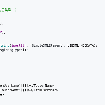
息类型  ）
AI 应用
10分钟微调：让0.6B模型媲美235B模
多模态数据信
型
依托云原生高可用架构,实现Dify私有化部署
用1%尺寸在特定领域达到大模型90%以上效果
];

一个 AI 助手
超强辅助，Bol
即刻拥有 DeepSeek-R1 满血版
r
);

在企业官网、通讯软件中为客户提供 AI 客服
多种方案随心选，轻松解锁专属 DeepSeek
tring
(
$postStr
, 'SimpleXMLElement',
 LIBXML_NOCDATA);

sg['MsgType'
]);

omUserName']}]]></ToUserName>

ToUserName']}]]></FromUserName>

e>
