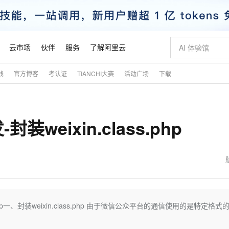
云市场
伙伴
服务
了解阿里云
践
官方博客
考认证
TIANCHI大赛
活动广场
下载
AI 特惠
数据与 API
成为产品伙伴
企业增值服务
最佳实践
价格计算器
AI 场景体
基础软件
产品伙伴合
阿里云认证
市场活动
配置报价
大模型
自助选配和估算价格
新方式
睿译宝，AI翻译排版一步到位
智启 AI 普惠权益
产品生态集成认证中心
企业支持计划
云上春晚
域名与网站
千问官方 MaaS 平台，为开发者和 Agent 而生，新用户赠送 1 亿 + tokens 额度
Qwen Aud
AI Coding
阿里云Maa
2026 阿里云
云服务器 E
为企业打
数据集
Windows
大模型认证
模型
NEW
NEW
eixin.class.php
交付可用成果
值低价云产品抢先购
上传文档即自动完成翻译和格式还原
至高享 1亿+免费 tokens，加速 Al 应用落地
提供智能易用的域名与建站服务
智能编程，一键
安全可靠、
产品生态伙伴
专家技术服务
云上奥运之旅
弹性计算合作
阿里云中企出
手机三要素
宝塔 Linux
全部认证
价格优势
有专属领域专家
GLM-5.2：长任务时代开源旗舰模型
阿里云 OPC 创新助力计划
千问大模型
即刻拥有 DeepS
AI 电商营销
对象存储 O
大模型
产品生态伙伴工作台
企业增值服务台
云栖战略参考
云存储合作计
云栖大会
身份实名认证
CentOS
训练营
推动算力普惠，释放技术红利
最高返9万
多领域专家智能体,一键组建 AI 虚拟交付团队
快速构建应用程序和网站，即刻迈出上云第一步
至高百万元 Token 补贴，加速一人公司成长
多元化、高性能、安全可靠的大模型服务
真正可用的 1M 上下文,一次完成代码全链路开发
轻松解锁专属 Dee
从图文生成到
云上的中国
数据库合作计
活动全景
短信
Docker
图片和
站式影视创作平台
Hermes Agent，打造自进化智能体
Token Plan 模型订阅计划
数字证书管理服务（原SSL证书）
5 分钟轻松部署
AI 广告创作
无影云电脑
企业成长
NEW
信息公告
看见新力量
云网络合作计
OCR 文字识别
JAVA
证享300元代金券
可视化编排打通从文字构思到成片全链路闭环
全托管，含MySQL、PostgreSQL、SQL Server、MariaDB多引擎
自主进化，持久记忆，越用越聪明
Qwen3.8-Max 首发尝鲜，限时加量 10 倍，夜间低至2折
实现全站HTTPS，呈现可信的WEB访问
图文、视频一
随时随地安
魔搭 Mode
Kimi-K3
HappyHors
NEW
loud
服务实践
官网公告
金融模力时刻
Salesforce O
版
发票查验
全能环境
Claude Code + GStack 打造工程团队
千问办公，限时限量积分加倍
Qoder
低代码高效构
AI 建站
短信服务
php一、封装weixin.class.php 由于微信公众平台的通信使用的是特定格式
型
NEW
作计划
Kimi 最新旗舰模型，长程编程与推理利器
让文字生成流
计划
创新中心
魔搭 ModelSc
健康状态
理服务
让AI从“聊天伙伴”进化为能干活的“数字员工”
安装技能 GStack，拥有专属 AI 工程团队
你的AI工作搭子，覆盖日常办公高频场景
面向真实软件的智能体编程平台
0 代码专业建
客户案例
天气预报查询
操作系统
态合作计划