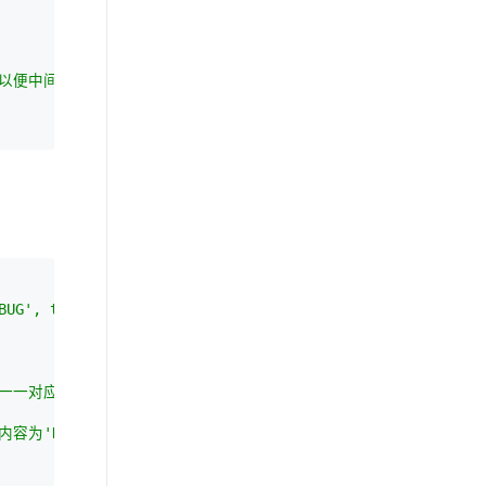
以便中间调试<br>　　　　}
UG', true);
是一一对应的
Hello2BizUser'的消息