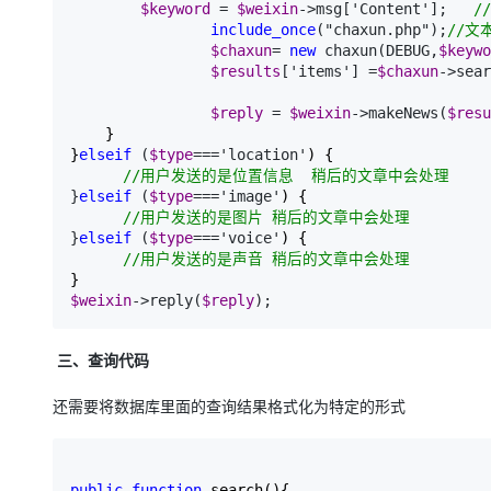
$keyword
 = 
$weixin
->msg['Content'];   
//
include_once
("chaxun.php");
//
文
$chaxun
= 
new
 chaxun(DEBUG,
$keywo
$results
['items'] =
$chaxun
->sear
$reply
 = 
$weixin
->makeNews(
$resu
    }

}
elseif
 (
$type
==='location'
) {

//
用户发送的是位置信息  稍后的文章中会处理        
}
elseif
 (
$type
==='image'
) {

//
用户发送的是图片 稍后的文章中会处理
}
elseif
 (
$type
==='voice'
) {     

//
用户发送的是声音 稍后的文章中会处理
$weixin
->reply(
$reply
);
三、查询代码
还需要将数据库里面的查询结果格式化为特定的形式
public
function
 search(){
