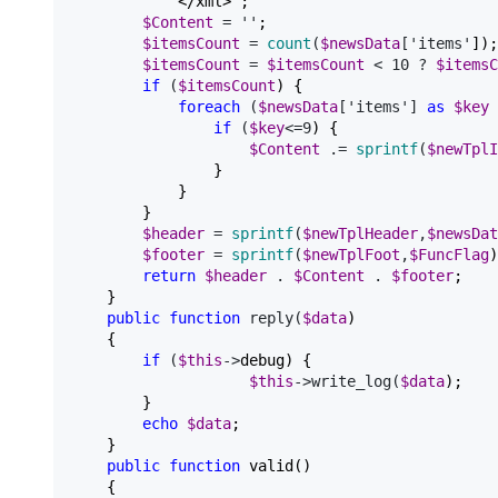
            </xml>
"
;

$Content
 = ''
;

$itemsCount
 = 
count
(
$newsData
['items'
]);

$itemsCount
 = 
$itemsCount
 < 10 ? 
$itemsC
if
 (
$itemsCount
) {

foreach
 (
$newsData
['items'] 
as
$key
 
if
 (
$key
<=9
) {

$Content
 .= 
sprintf
(
$newTplI
                }

            }

        }

$header
 = 
sprintf
(
$newTplHeader
,
$newsDat
$footer
 = 
sprintf
(
$newTplFoot
,
$FuncFlag
)
return
$header
 . 
$Content
 . 
$footer
;

    }

public
function
 reply(
$data
)

    {

if
 (
$this
->
debug) {

$this
->write_log(
$data
);

        }

echo
$data
;

    }

public
function
 valid()

    {
