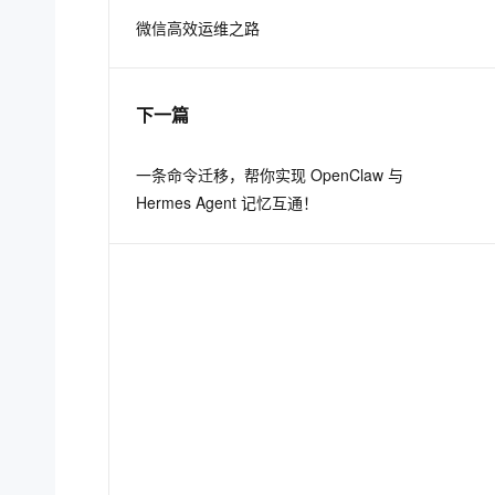
微信高效运维之路
息提取
与 AI 智能体进行实时音视频通话
从文本、图片、视频中提取结构化的属性信息
构建支持视频理解的 AI 音视频实时通话应用
下一篇
t.diy 一步搞定创意建站
构建大模型应用的安全防护体系
通过自然语言交互简化开发流程,全栈开发支持
通过阿里云安全产品对 AI 应用进行安全防护
一条命令迁移，帮你实现 OpenClaw 与
Hermes Agent 记忆互通！