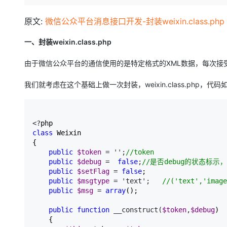
存储
天池大赛
Qwen3.7-Plus
云解析DNS
解决方案免费试用 新老
电子合同
最高领取价值200元试用
能看、能想、能动手的多模
安全
网络与CDN
原文:
微信公众平台消息接口开发-封装weixin.class.php
AI 算法大赛
畅捷通
大数据开发治理平台 Data
AI 产品 免费试用
网络
安全
云开发大赛
一、封装weixin.class.php
Qwen3-VL-Plus
Tableau 订阅
1亿+ 大模型 tokens 和 
可观测
入门学习赛
中间件
由于微信公众平台的通信使用的是特定格式的XML数据，每次接
AI空中课堂在线直播课
云防火墙
140+云产品 免费试用
上云与迁云
云原生的云上边界网络安全
产品新客免费试用，最长1
数据库
我们就考虑在这个基础上做一次封装，weixin.class.php，代码
生态解决方案
大模型服务
企业出海
大模型ACA认证体验
大数据计算
助力企业全员 AI 认知与能
行业生态解决方案
千问AI平台-Token Plan
政企业务
<?
媒体服务
开发者生态解决方案
class
 Weixin

{

企业服务与云通信
千问AI平台-模型体验
AI 开发和 AI 应用解决
public
$token
 = '';
//
token
在线体验全尺寸、多种模态
public
$debug
 =  
false
;
//
是否debug的状态标
域名与网站
public
$setFlag
 = 
false
;

public
$msgtype
 = 'text';   
//
('text','image
Happy 系列大模型
终端用户计算
public
$msg
 = 
array
();

Serverless
public
function
 __construct(
$token
,
$debug
)

    {

开发工具