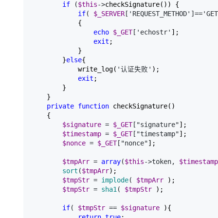
if
 (
$this
->
checkSignature()) {

if
( 
$_SERVER
['REQUEST_METHOD']=='GET
            {

echo
$_GET
['echostr'
];

exit
;

            }

        }
else
{

            write_log(
'认证失败'
);

exit
;

        }

    }

private
function
 checkSignature()

    {

$signature
 = 
$_GET
["signature"
];

$timestamp
 = 
$_GET
["timestamp"
];

$nonce
 = 
$_GET
["nonce"
];

$tmpArr
 = 
array
(
$this
->token, 
$timestamp
sort
(
$tmpArr
);

$tmpStr
 = 
implode
( 
$tmpArr
 );

$tmpStr
 = 
sha1
( 
$tmpStr
 );

if
( 
$tmpStr
 == 
$signature
 ){

return
true
;
