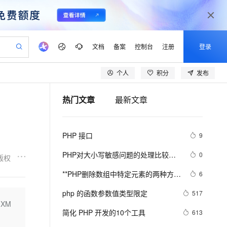
文档
备案
控制台
注册
登录
个人
积分
发布
验
作计划
器
AI 活动
专业服务
服务伙伴合作计划
开发者社区
加入我们
产品动态
服务平台百炼
阿里云 OPC 创新助力计划
热门文章
最新文章
一站式生成采购清单，支持单品或批量购买
io：打造专属 AI 语音助手
S产品伙伴计划（繁花）
峰会
CS
造的大模型服务与应用开发平台
一句话生成原生可编辑精美 PPT 文稿
AI 生产力先锋
Al MaaS 服务伙伴赋能合作
域名
博文
Careers
至高可申请百万元
Qwen3.8-Max 模型上线
开启高性价比 AI 编程新体验
弹性可伸缩的云计算服务
Qwen-Audio-3.0-Realtime 端到端实时语音角色扮演
输入一句话想法, 轻松生成专业的 PPT
先锋实践拓展 AI 生产力的边界
Token 补贴，五大权
计划
海大会
伙伴信用分合作计划
商标
问答
社会招聘
PHP 接口
9
益加速 OPC 成功
eek-V4-Pro
SS
一键部署幻兽帕鲁游戏服务器
飞天发布时刻
HOT
Open Search 向量检索版支
划
备案
电子书
校园招聘
pSeek-V4-Pro
视频创作，一键激活电商全链路生产力
稳定、安全、高性价比、高性能的云存储服务
一键购买专属联机服务器，轻松开启游戏
所见，即是所愿
持视频检索 Pipeline 功能
更多支持
PHP对大小写敏感问题的处理比较
0
版权
划
公司注册
镜像站
视频生成
语音识别与合成
乱，写代码时可能偶尔出问题，所以
专属 QwenPaw
漫剧工坊：一站式动画创作平台
AI 实训营
HOT
应用身份服务 (IDaaS)
**PHP删除数组中特定元素的两种方法
6
合作伙伴培训与认证
这里总结一下。以便用到的出现错误
划
上云迁移
站生成，高效打造优质广告素材
全接入的云上超级电脑
从聊天伙伴进化为能主动干活的本地数字员工
快速生产连贯的高质量长漫剧
从基础到进阶，Agent 创客手把手教你
OpenClaw 管理能力上线
array_splice()和unset()
lScope
我要反馈
e-1.1-T2V
Qwen3-TTS-Flash
php 的函数参数值类型限定
517
查询合作伙伴
n Alibaba Cloud ISV 合作
代维服务
建企业门户网站
10 分钟搭建微信、支付宝小程序
的XM
MaxCompute MaxFrame 提
畅细腻的高质量视频
离线语音合成大模型，多语言方言自适应，低延迟高稳定
创新加速
简化 PHP 开发的10个工具
ope
登录合作伙伴管理后台
613
我要建议
站，无忧落地极速上线
以可视化方式快速构建移动和 PC 门户网站
国内短信简单易用，安全可靠，秒级触达，全球覆盖200+国家和地区。
高效部署网站，快速应用到小程序
供自动弹性内存功能