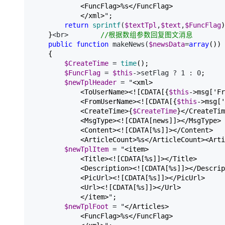
            <FuncFlag>%s</FuncFlag>

            </xml>
"
;

return
sprintf
(
$textTpl
,
$text
,
$FuncFlag
)
    }
<br>　　　　 
//
根据数组参数回复图文消息
public
function
 makeNews(
$newsData
=
array
())

    {

$CreateTime
 = 
time
();

$FuncFlag
 = 
$this
->setFlag ? 1 : 0
;

$newTplHeader
 = "
<xml>

            <ToUserName><![CDATA[{
$this
->msg['Fr
            <FromUserName><![CDATA[{
$this
->msg['
            <CreateTime>{
$CreateTime
}</CreateTim
            <MsgType><![CDATA[news]]></MsgType>

            <Content><![CDATA[%s]]></Content>

            <ArticleCount>%s</ArticleCount><Arti
$newTplItem
 = "
<item>

            <Title><![CDATA[%s]]></Title>

            <Description><![CDATA[%s]]></Descrip
            <PicUrl><![CDATA[%s]]></PicUrl>

            <Url><![CDATA[%s]]></Url>

            </item>
"
;

$newTplFoot
 = "
</Articles>

            <FuncFlag>%s</FuncFlag>
