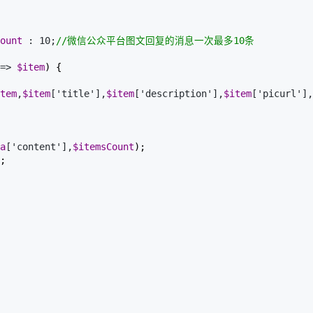
ount
 : 10;
//
微信公众平台图文回复的消息一次最多10条
=> 
$item
) {

tem
,
$item
['title'],
$item
['description'],
$item
['picurl'],
a
['content'],
$itemsCount
);

;
