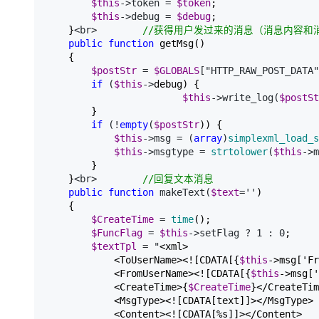
$this
->token = 
$token
;

大模型解决方案
$this
->debug = 
$debug
;

迁移与运维管理
    }
<br>　　　　 
//
获得用户发过来的消息（消息内容和消
快速部署 Dify，高效搭建 
public
function
 getMsg()

专有云
    {

$postStr
 = 
$GLOBALS
["HTTP_RAW_POST_DATA"
10 分钟在聊天系统中增加
if
 (
$this
->
debug) {

$this
->write_log(
$postSt
        }

if
 (!
empty
(
$postStr
)) {

$this
->msg = (
array
)
simplexml_load_s
$this
->msgtype = 
strtolower
(
$this
->m
        }

    }
<br>　　　　 
//
回复文本消息
public
function
 makeText(
$text
=''
)

    {

$CreateTime
 = 
time
();

$FuncFlag
 = 
$this
->setFlag ? 1 : 0
;

$textTpl
 = "
<xml>

            <ToUserName><![CDATA[{
$this
->msg['Fr
            <FromUserName><![CDATA[{
$this
->msg['
            <CreateTime>{
$CreateTime
}</CreateTim
            <MsgType><![CDATA[text]]></MsgType>

            <Content><![CDATA[%s]]></Content>
