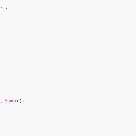
'
 )

, 
$nonce
);
