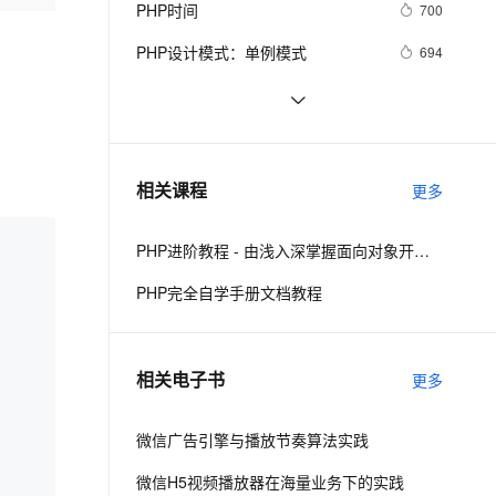
安全
PHP时间
我要投诉
e-1.1-I2V
Cosyvoice-V3-Flash
700
PolarDB
上云场景组合购
Milvus 弹性伸缩功能新增节
伴
漫剧创作，剧本、分镜、视频高效生成
100%兼容MySQL、PostgreSQL，兼容Oracle，支持集中和分布式
覆盖90%+业务场景，专享组合折扣价
点支持范围
畅自然，细节丰富
高表现力语音合成大模型，语音克隆听感自然
VPN
PHP设计模式：单例模式
694
ernetes 版 ACK
云聚AI 严选权益
AI 原生数据库服务发布
SSL 证书
《PHP对象、模式与实践》之高级
655
2V
Fun-ASR
，一键激活高效办公新体验
理容器应用的 K8s 服务
精选AI产品，从模型到应用全链提效
Agent 数据网关
特性
文戏情感细腻自然，动作戏激烈拳拳到肉，实现更强表演能力
支持中英文自由切换，具备更强的噪声鲁棒性
堡垒机
跟我学习php数组常用函数-下篇
627
AI 用量加速计划
云原生数据库 PolarDB
防火墙
、识别商机，让客服更高效、服务更出色。
c#兼容 PHP中的md5
新老同享，达量后返
Agentic Database 发布
595
相关课程
更多
主机安全
应用
PHP进阶教程 - 由浅入深掌握面向对象开发 - 第二阶段
千问办公
NEW
AI 应用及服务市场
的智能体编程平台
一站式AI生产力平台
PHP完全自学手册文档教程
AI 应用
伶鹊
企业级人与Agent协作平台，接入和调度多个数字员工
智能客服平台，对话机器人、对话分析、智能外呼
大模型
相关电子书
更多
大模型服务平台百炼 - 全妙
自然语言处理
应用创作平台
多模态内容创作工具，已接入 DeepSeek
微信广告引擎与播放节奏算法实践
数据标注
机器学习
微信H5视频播放器在海量业务下的实践