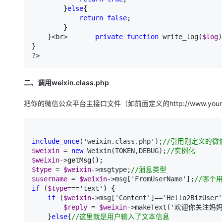
        }
else
{

return
false
;

        }

    }
<br>　　　　
private
function
 write_log(
$log
?>
二、调用weixin.class.php
把你的微信公众平台主接口文件（如前面定义的http://www.yourdo
include_once
('weixin.class.php');
//
引用刚定义的微信消息处
$weixin
 = 
new
 Weixin(TOKEN,DEBUG);
//
实例化
$weixin
->
$type
 = 
$weixin
->msgtype;
//
消息类型
$username
 = 
$weixin
->msg['FromUserName'];
//
哪个用
if
 (
$type
==='text'
) {

if
 (
$weixin
->msg['Content']=='Hello2BizUser'
$reply
 = 
$weixin
->makeText('欢迎你关注
    }
else
{
//
这里就是用户输入了文本信息