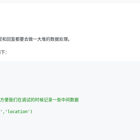
Deepseek-v4-pro
HappyHors
同享
万小智 AI 建站低至 15元/月
Qoder CN
AI 短剧/漫剧
云原生数据库 
快递物流查询
WordPress
成为服务伙
高校合作
点，立即开启云上创新
覆盖公网/内网、递归/权威、移动APP等全场景解析服务
送.CN域名，送备案服务码
基于千问大模型等，支持代码智能生成、研发智能问答
AI助力短剧
态智能体模型
旗舰 MoE 大模型，百万上下文与顶尖推理能力
图生视频，流
Ubuntu
服务生态伙伴
云工开物
企业应用
Works
Night Plan 支持 Qwen 3.8-Max
云原生大数据计算服务 MaxCompute
AI 办公
容器服务 Kub
NEW
GLM-5.2
Wan2.7-T
Red Hat
30+ 款产品免费体验
Data Agent 驱动的一站式 Data+AI 开发治理平台
夜间 5 折，Qwen/Meoo/TokenPlan 客户专享
面向分析的企业级SaaS模式云数据仓库
AI智能应用
提供一站式管
科研合作
视觉 Coding、空间感知、多模态思考等全面升级
1M上下文，专为长程任务能力而生
ERP
受和回复都要去做一大堆的数据处理。
堂（旗舰版）
SUSE
智能客服
CRM
防护产品
2个月
自动承接线索
如下：
建站小程序
OA 办公系统
AI 应用构建
大模型原生
力提升
财税管理
模板建站
Qoder
大模型服务平台百炼-应用模版
HOT
NEW
面向真实软件
个人版上线、团队版降价；千问3.8-Max首发发尝鲜
丰富多元化的应用模版和解决方案
400电话
定制建站
万有无界
大模型服务平台百炼-智能体
方案
广告营销
模板小程序
的模型效果
灵活可视化地构建企业级 Agent
示，方便我们在调试的时候记录一些中间数据
定制小程序
秒悟
','location')
人工智能平台 PAI
APP 开发
云端极速 AI 
新一代 AI 视频生成模型，深度适配广告营销等场景
AI Native 的算法工程平台，一站式完成建模、训练、推理服务部署
建站系统