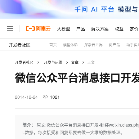
大模型
产品
解决方案
权益
定价
开发者社区
首页
模型体验
探索云世界
问产品
动手实
大模型
产品
解决方案
权益
定价
云市场
伙伴
服务
了解阿里云
精选产品
精选解决方案
普惠上云
产品定价
精选商城
成为销售伙伴
售前咨询
为什么选择阿里云
千问AI平台
开发者社区
开发与运维
文章
正文
了解云产品的定价详情
大模型服务平台百炼
千问办公，解锁你的工作
普惠上云 官方力荐
分销伙伴
在线服务
网站建设
什么是云计算
大
微信公众平台消息接口开发-封装w
大模型服务与应用平台
企业级Agent产品，直接
云服务器38元/年起，超
咨询伙伴
多端小程序
技术领先
云上成本管理
售后服务
轻量应用服务器
Agency Agents：拥
官方推荐返现计划
大模型
精选产品
精选解决方案
Salesforce 国际版订阅
稳定可靠
管理和优化成本
推荐新用户得奖励，单订单
销售伙伴合作计划
2014-12-24
1021
自助服务
友盟天域
安全合规
人工智能与机器学习
AI
文本生成
云数据库 RDS
HappyHorse 打造一
云工开物
无影生态合作计划
在线服务
观测云
分析师报告
高校专属算力普惠，学生认
计算
互联网应用开发
Qwen3.8-Max
HOT
Salesforce On Alibaba C
工单服务
Tuya 物联网平台阿里云
研究报告与白皮书
人工智能平台 PAI
快速拥有专属 OpenClaw
简介：
原文:微信公众平台消息接口开发-封装weixin.class.
大模
Consulting Partner 合
大数据
容器
智能体时代全能旗舰模型
免费试用
短信专区
一站式AI开发、训练和推
L数据，每次接受和回复都要去做一大堆的数据处理。
蓝凌 OA
AI 大模型销售与服务生
现代化应用