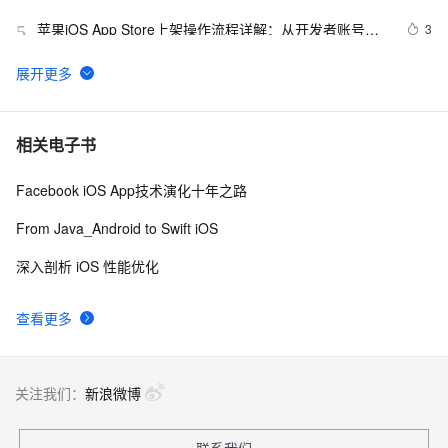
苹果iOS App Store上架操作流程详解：从开发者账号到
3
5
应用发布
iOS开发之ExternalAccessory框架的应用
7
6
(NO.00001)iOS游戏SpeedBoy Lite成形记(五)
7
7
相关电子书
Facebook iOS App技术演化十年之路
iOS开发UI篇—Kvc简单介绍
8
8
From Java_Android to Swift iOS
iOS上架之android设备uuid、udid使用教程
8
9
深入剖析 iOS 性能优化
环信 3.0 iOS 客户端的集成
632
10
查看更多
关注我们：
新浪微博