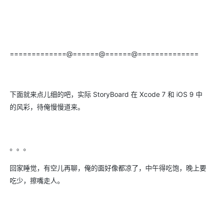
=============@======@======@==============
下面就来点儿细的吧，实际 StoryBoard 在 Xcode 7 和 iOS 9 中
的风彩，待俺慢慢道来。
。。。
回家睡觉，有空儿再聊，俺的面好像都凉了，中午得吃饱，晚上要
吃少，擦嘴走人。