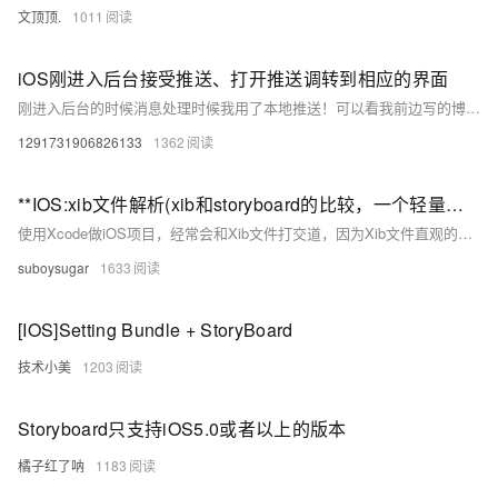
文顶顶.
1011
iOS刚进入后台接受推送、打开推送调转到相应的界面
刚进入后台的时候消息处理时候我用了本地推送！可以看我前边写的博客，怎么处理刚进入后台接收推送的案例，链接 /** 注释：打开推送的三种方式：-peter 1、apns的时候，结束进程退出后台：启动的时候可在 didFinishLaunchingWithOptions的launchOptions中...
1291731906826133
1362
**IOS:xib文件解析(xib和storyboard的比较，一个轻量级一个重量级)
使用Xcode做iOS项目，经常会和Xib文件打交道，因为Xib文件直观的展现出运行时视图的外观，所以上手非常容易，使用也很方便，但对于从未用纯代码写过视图的童鞋，多数对Xib的理解有些片面。 Xib文件是什么？ A nib file describes the visual elements ...
suboysugar
1633
[IOS]Setting Bundle + StoryBoard
技术小美
1203
Storyboard只支持iOS5.0或者以上的版本
橘子红了呐
1183