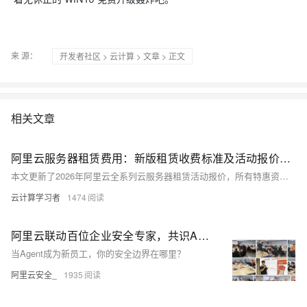
来 源：
开发者社区
>
云计算
>
文章
> 正文
相关文章
阿里云服务器租赁费用：新版租赁收费标准及活动报价参考
本文更新了2026年阿里云全系列云服务器租赁活动报价，所有特惠资源均可前往阿里云活动中心选购，整体覆盖从个人入门到企业级高性能场景的全梯度需求。其中轻量应用服务器主打极致性价比，2核2G峰值200M带宽配置每日10点、15点限时抢购价仅38元/年，2核4G配置379元/年起；高性价比的经济型e实例、通用算力型u2i实例覆盖2核4G至4核32G全档位，适配开发测试与中小型企业业务；搭载英特尔至强6处理器的第九代c9i企业级实例算力较上代提升20%，支撑高并发生产环境，不同实例规格价差清晰，用户可根据自身业务负载与预算灵活选型。
云计算学习者
1474
阿里云联动百位企业安全专家，共识Agent防御最佳实践
当Agent成为新员工，你的安全边界在哪里？
阿里云安全_
1935