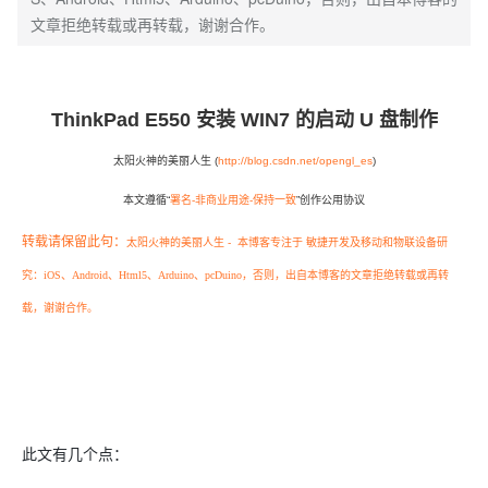
文章拒绝转载或再转载，谢谢合作。
ThinkPad E550 安装 WIN7 的启动 U 盘制作
太阳火神的美丽人生 (
http://blog.csdn.net/opengl_es
)
本文遵循“
署名-非商业用途-保持一致
”创作公用协议
转载请保留此句：
太阳火神的美丽人生 - 本博客专注于
敏捷开发及移动和物联设备研
究：iOS、Android、Html5、Arduino、pcDuino
，
否则，出自本博客的文章拒绝转载或再转
载，谢谢合作。
此文有几个点：