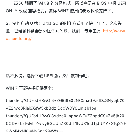
1、 E550 强捆了 WIN8 的分区格式，所以需要在 BIOS 中把 UEFI
ONLY 改成 兼容模式，这样 WIN7 使用的老败也能支持了；
2、制作启动 U 盘！UltraISO 的制作方式用了快十年了，这次失
败，已经预料到会是分区识别问题。找到一专用工具
http://www.
ushendu.org/
话不多说，选择下载 UEFI 版，然后就制作吧。
WIN 7 下载链接提供两个：
thunder://QUFodHRwOi8vZG93bi02NC5naG9zdDc3Ny5jb20
vZ2hvc3Rjai9XaW5kb3dzIDcgWDY0Lmlzb1pa
thunder://QUFodHRwOi8vdzc0LnpodWFuZ3hpdG9uZy5jb20
6ODA4LzIwMTYwNy9GUUhZX0dIT1NUX1dJTjdfU1AxX1g2NF
9WMjAxNl8wNy5pc29aWg==