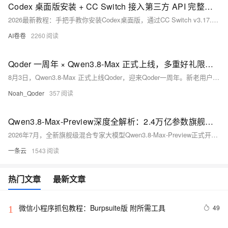
Codex 桌面版安装 + CC Switch 接入第三方 API 完整教程（2026 最新）
2026最新教程：手把手教你安装Codex桌面版，通过CC Switch v3.17.0一键接入Fenno等国产API（兼容OpenAI Responses格式），跳过账号登录，完整启用代码审查、多步任务与上下文感知功能。零基础友好，全程图文实操。（239字）
AI卷卷
2260
Qoder 一周年 × Qwen3.8-Max 正式上线，多重好礼限时领
8月3日，Qwen3.8-Max 正式上线Qoder，迎来Qoder一周年。新老用户可领800次免费调用，下单再赠2000次；夜间（22:00–08:00）调用5折；邀请好友双方得积分与调用额度。
Noah_Qoder
357
Qwen3.8-Max-Preview深度全解析：2.4万亿参数旗舰MoE模型+Token Plan限时优惠完整落地指南
2026年7月，全新旗舰级混合专家大模型Qwen3.8-Max-Preview正式开放抢先体验，作为通义千问Qwen3系列规格最高、综合推理能力顶尖的新一代模型，该模型总参数量达到2.4万亿（2.4T），是当前线上可调用的原生多模态旗舰模型，综合推理水准对标海外顶级Fable 5模型，在复杂工程开发、长文档深度分析、多步骤智能体自治、跨境多语言创作、海量数据挖掘五大高难度业务场景实现跨越式性能提升。
一条云
1543
热门文章
最新文章
微信小程序抓包教程：Burpsuite版 附所需工具
49
1