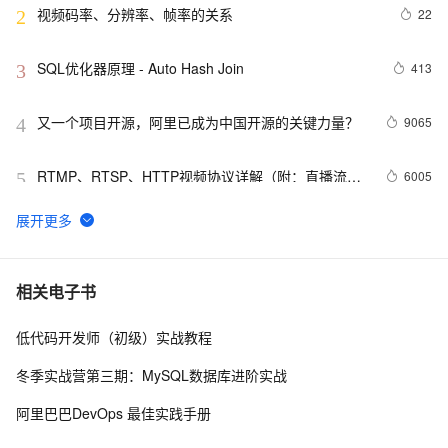
视频码率、分辨率、帧率的关系
22
2
SQL优化器原理 - Auto Hash Join
413
3
又一个项目开源，阿里已成为中国开源的关键力量？
9065
4
RTMP、RTSP、HTTP视频协议详解（附：直播流地
6005
5
址、播放软件）
谷歌CEO皮查伊：对重返中国持开放态度
753
6
C语言项目参考解答：全正整数后再计算
655
7
相关电子书
低代码开发师（初级）实战教程
俗人解读 三维渲染 的工作过程
657
8
冬季实战营第三期：MySQL数据库进阶实战
国土档案管理信息系统【档案著录】-他项权利类档案
581
9
阿里巴巴DevOps 最佳实践手册
著录
使用TWO_TASK或者LOCAL环境变量?
590