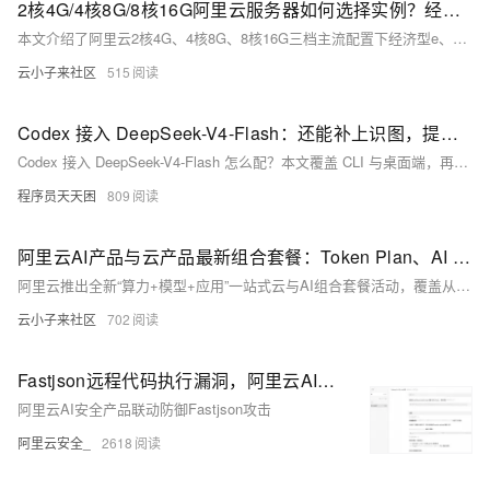
2核4G/4核8G/8核16G阿里云服务器如何选择实例？经济型e、通用算力型u2i与计算型c9i选哪个？
本文介绍了阿里云2核4G、4核8G、8核16G三档主流配置下经济型e、通用算力型u2i和计算型c9i三种实例的最新活动价格与适用场景。同配置下三者价差显著，以2核4G为例，经济型e低至599.93元/年，计算型c9i则高达1742.08元/年。文章详细解析了各实例的性能定位：经济型e适合轻负载入门场景，u2i兼顾稳定算力与性价比，c9i凭借第9代至强处理器与芯片级安全能力支撑高性能业务。同时提示用户可叠加满减优惠券享受折上折，建议根据业务负载与预算综合决策。
云小子来社区
515
Codex 接入 DeepSeek-V4-Flash：还能补上识图，提供两套方案
Codex 接入 DeepSeek-V4-Flash 怎么配？本文覆盖 CLI 与桌面端，再用 qwen3-vl-flash 补识图，两套方案可直接照做
程序员天天困
809
阿里云AI产品与云产品最新组合套餐：Token Plan、AI coding及云服务器和建站等组合优惠价
阿里云推出全新“算力+模型+应用”一站式云与AI组合套餐活动，覆盖从个人开发者到中大型企业的全场景需求。核心亮点为分三档定价的Token Plan订阅服务，支持Qwen3.8-Max-Preview大模型调用，错峰时段最低可享0.2折优惠。活动同步推出AI Coding、智能体部署、云电脑托管、0代码建站等十余类场景化组合，搭配99元/年的普惠云服务器、88元/年的入门数据库等经典特惠产品，还为企业提供1V1定制化AI转型方案，大幅降低了不同用户群体拥抱AI的技术门槛与采购成本。
云小子来社区
702
Fastjson远程代码执行漏洞，阿里云AI安全为您保驾护航
阿里云AI安全产品联动防御Fastjson攻击
阿里云安全_
2618