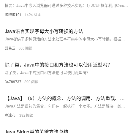
摘要：Java中嵌入浏览器可通过多种技术实现：1) JCEF框架利用Chromium内核，适合复杂网页；2) JEditorPane组件支持简单HTML显示，但功能有限；3) DJNativeSwing-SWT可内嵌浏览器，需特定内核支持；4) JavaFX WebView结合Swing可完美支持现代网页技术。每种方案各有特点，开发者需根据项目需求选择合适方法，如JCEF适合高性能要求，JEditorPane适合简单展示。（149字）
啦啦啦191
1424
Java语言实现字母大小写转换的方法
Java提供了多种灵活的方法来处理字符串中的字母大小写转换。根据具体需求，可以选择适合的方法来实现。在大多数情况下，使用 String类或 Character类的方法已经足够。但是，在需要更复杂的逻辑或处理非常规字符集时，可以通过字符流或手动遍历字符串来实现更精细的控制。
蓝易云
560
除了类，Java中的接口和方法也可以使用泛型吗？
除了类，Java中的接口和方法也可以使用泛型吗？
34789737
290
【Java】（5）方法的概念、方法的调用、方法重载、构造方法的创建
Java方法是语句的集合，它们在一起执行一个功能。方法是解决一类问题的步骤的有序组合方法包含于类或对象中方法在程序中被创建，在其他地方被引用方法的优点使程序变得更简短而清晰。有利于程序维护。可以提高程序开发的效率。提高了代码的重用性。方法的名字的第一个单词应以小写字母作为开头，后面的单词则用大写字母开头写，不使用连接符。例如：addPerson。这种就属于驼峰写法下划线可能出现在 JUnit 测试方法名称中用以分隔名称的逻辑组件。
凉凉心.
392
Java String类的关键方法总结