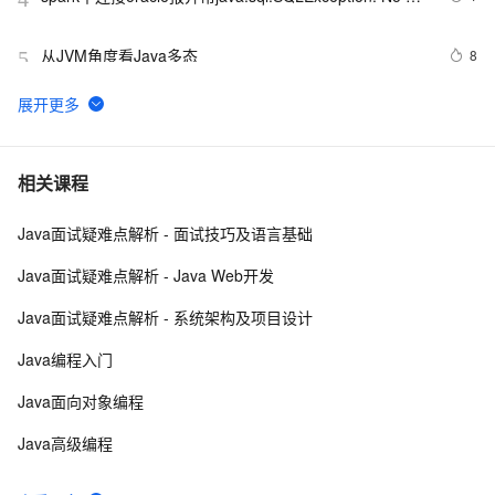
suitable driver
从JVM角度看Java多态
8
5
WebKit  上的JS直接使用Java Bean
7
6
Java 图书管理系统详解
7
7
相关课程
Java面试疑难点解析 - 面试技巧及语言基础
Java线程：新特征-原子量
719
8
Java面试疑难点解析 - Java Web开发
Java 注解 阐释 hibernate ORM
3
9
Java面试疑难点解析 - 系统架构及项目设计
java 中的多线程   内部类实现 数据共享 和 Runnable实
8
10
Java编程入门
现数据共享
Java面向对象编程
Java高级编程