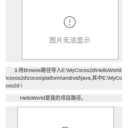
3.将Browse路径导入E:\MyCocos2d\HelloWorld
\cocos2d\cocos\platform\android\java,其中E:\MyCo
cos2d \
HelloWorld是我的项目路径。