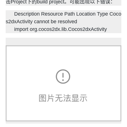
击Project下的build project。可能出现以下错误：
Description Resource Path Location Type Coco
s2dxActivity cannot be resolved
import org.cocos2dx.lib.Cocos2dxActivity