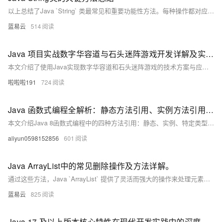
以上总结了Java `String` 类最常见和重要功能性方法。每种操作都对应着日常编程任务，并且理解每种操作如何影响及处理 `Strings` 对于任何使用 Java 的开发者来说都至关重要。
蓝易云
514
Java 项目实战数字华容道与石头迷阵游戏开发详解及实战方法
本文介绍了使用Java实现数字华容道和石头迷阵游戏的技术方案与应用实例，涵盖GUI界面设计、二维数组操作、游戏逻辑控制及自动解法算法（如A*），适合Java开发者学习游戏开发技巧。
啦啦啦191
724
Java 函数式编程全解析：静态方法引用、实例方法引用、特定类型方法引用与构造器引用实战教程
本文介绍Java 8函数式编程中的四种方法引用：静态、实例、特定类型及构造器引用，通过简洁示例演示其用法，帮助开发者提升代码可读性与简洁性。
aliyun0598152856
601
Java ArrayList中的常见删除操作及方法详解。
通过这些方法，Java `ArrayList` 提供了灵活而强大的操作来处理元素的移除，这些方法能够满足不同场景下的需求。
蓝易云
825
Java 17 及以上版本核心特性在现代开发实践中的深度应用与高效实践方法 Java 开发实践