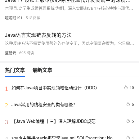
本项目以“学生成绩管理系统”为例，深入实践Java 17+核心特性与现代开发技术。采用Spring Boot 3.1、WebFlux、R2DBC等构建响应式应用，结合Record类、模式匹配、Stream优化等新特性提升代码质量。涵盖容器化部署（Docker）、自动化测试、性能优化及安全加固，全面展示Java最新技术在实际项目中的应用，助力开发者掌握现代化Java开发方法。
啦啦啦191
512
Java语言实现链表反转的方法
这种反转方法不需要使用额外的存储空间，因此空间复杂度为，它只需要遍历一次链表，所以时间复杂度为，其中为链表的长度。这使得这种反转链表的方法既高效又实用。
蓝易云
695
热门文章
最新文章
如何在Java项目中实现领域驱动设计（DDD）
10
1
Java常用的线程安全的类有哪些？
5
2
【Java Web编程 十三】深入理解JDBC规范
5
3
spark中连接oracle报异常java.sql.SQLException: No 
1
4