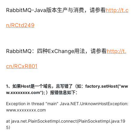
RabbitMQ-Java版本生产与消费，请参看
http://t.c
n/RCtd249
RabbitMQ：四种ExChange用法
，请参看
http://t.
cn/RCxR801
1
、如果Host是一个域名，且写错了
（如：
factory.setHost("ww
w.xxxxxxxx.com");
）报错信息如下：
Exception in thread "main" Java.NET.UnknownHostException:
www.xxxxxxxx.com
at java.net.PlainSocketImpl.connect(PlainSocketImpl.java:19
5)