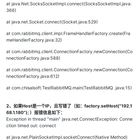
at java.Net.SocksSocketImpl.connect(SocksSocketImpl.java:
366)
at java.net.Socket.connect(Socket.java:529)
at com.rabbitmq.client.impl.FrameHandlerFactory.create(Fra
meHandlerFactory.java:32)
at com.rabbitmq.client.ConnectionFactory.newConnection(Co
nnectionFactory.java:588)
at com.rabbitmq.client.ConnectionFactory.newConnection(Co
nnectionFactory.java:612)
at com.chisalsoft.TestRabbitMQ.main(
TestRabbitMQ
.java:15)
2
、如果Host是一个IP，且写错了
（如：
factory.setHost("192.1
68.1.180");
）
报错
信息如下
：
Exception in thread "main" java.net.ConnectException: Conne
ction timed out: connect
at java.net.PlainSocketImpl.socketConnect(Native Method)