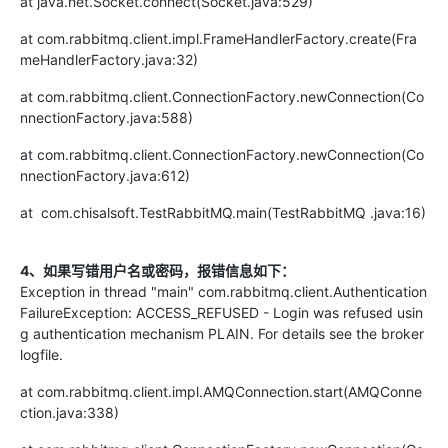
at java.net.Socket.connect(Socket.java:529)
at com.rabbitmq.client.impl.FrameHandlerFactory.create(Fra
meHandlerFactory.java:32)
at com.rabbitmq.client.ConnectionFactory.newConnection(Co
nnectionFactory.java:588)
at com.rabbitmq.client.ConnectionFactory.newConnection(Co
nnectionFactory.java:612)
at
com.chisalsoft.TestRabbitMQ.main
(
TestRabbitMQ
.java:16
)
4
、如果写错用户名或密码，报错
信息如下
：
Exception in thread "main" com.rabbitmq.client.Authentication
FailureException: ACCESS_REFUSED - Login was refused usin
g authentication mechanism PLAIN. For details see the broker
logfile.
at com.rabbitmq.client.impl.AMQConnection.start(AMQConne
ction.java:338)