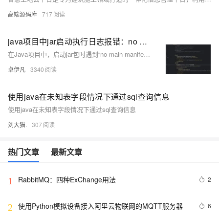
高端源码库
717
java项目中jar启动执行日志报错：no main manifest attribute, in /www/wwwroot/snow-server/z-server.jar-jar打包的大小明显小于正常大小如何解决
在Java项目中，启动jar包时遇到“no main manifest attribute”错误，且打包大小明显偏小。常见原因包括：1) Maven配置中跳过主程序打包；2) 缺少Manifest文件或Main-Class属性。解决方案如下：
卓伊凡
3340
使用java在未知表字段情况下通过sql查询信息
使用java在未知表字段情况下通过sql查询信息
刘大猫.
307
热门文章
最新文章
RabbitMQ：四种ExChange用法
2
1
使用Python模拟设备接入阿里云物联网的MQTT服务器
6
2