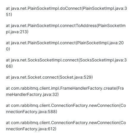
at java.net.PlainSocketImpl.doConnect(PlainSocketImpl.java:3
51)
at java.net.PlainSocketImpl.connectToAddress(PlainSocketIm
pl.java:213)
at java.net.PlainSocketImpl.connect(PlainSocketImpl.java:20
0)
at java.net.SocksSocketImpl.connect(SocksSocketImpl.java:3
66)
at java.net.Socket.connect(Socket.java:529)
at com.rabbitmq.client.impl.FrameHandlerFactory.create(Fra
meHandlerFactory.java:32)
at com.rabbitmq.client.ConnectionFactory.newConnection(Co
nnectionFactory.java:588)
at com.rabbitmq.client.ConnectionFactory.newConnection(Co
nnectionFactory.java:612)