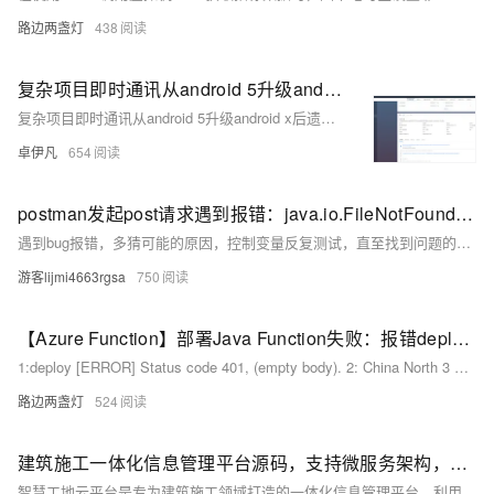
路边两盏灯
438
复杂项目即时通讯从android 5升级android x后遗症之解决报错#79 java.io.EOFException Unexpected end of ZLIB input stream-优雅草卓伊凡|bigniu
复杂项目即时通讯从android 5升级android x后遗症之解决报错#79 java.io.EOFException Unexpected end of ZLIB input stream-优雅草卓伊凡|bigniu
卓伊凡
654
postman发起post请求遇到报错：java.io.FileNotFoundException (文件名、目录名或卷标语法不正确。)
遇到bug报错，多猜可能的原因，控制变量反复测试，直至找到问题的关键，然后再思考如何解决或者回避。 博客不应该只有代码和解决方案，重点应该在于给出解决方案的同时分享思维模式，只有思维才能可持续地解决问题，只有思维才是真正值得学习和分享的核心要素。如果这篇博客能给您带来一点帮助，麻烦您点个赞支持一下，还可以收藏起来
游客lijmi4663rgsa
750
【Azure Function】部署Java Function失败：报错deploy [ERROR] Status code 401和警告 'China North 3' may not be a valid region
1:deploy [ERROR] Status code 401, (empty body). 2: China North 3 may not be a valid region，please refer to https://aka.ms/maven_function_configuration#supported-regions for values. 3: <azure.functions.maven.plugin.version>1.36.0</azure.functions.maven.plugin.version>
路边两盏灯
524
建筑施工一体化信息管理平台源码，支持微服务架构，采用Java、Spring Cloud、Vue等技术开发。
智慧工地云平台是专为建筑施工领域打造的一体化信息管理平台，利用大数据、云计算、物联网等技术，实现施工区域各系统数据汇总与可视化管理。平台涵盖人员、设备、物料、环境等关键因素的实时监控与数据分析，提供远程指挥、决策支持等功能，提升工作效率，促进产业信息化发展。系统由PC端、APP移动端及项目、监管、数据屏三大平台组成，支持微服务架构，采用Java、Spring Cloud、Vue等技术开发。