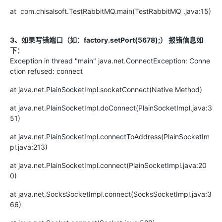
at
com.chisalsoft.TestRabbitMQ.main
(
TestRabbitMQ
.java:15
)
3
、如果写错端口
（如：
factory.setPort(5678);
）
报错
信息如
下
：
Exception in thread "main" java.net.ConnectException: Conne
ction refused: connect
at java.net.PlainSocketImpl.socketConnect(Native Method)
at java.net.PlainSocketImpl.doConnect(PlainSocketImpl.java:3
51)
at java.net.PlainSocketImpl.connectToAddress(PlainSocketIm
pl.java:213)
at java.net.PlainSocketImpl.connect(PlainSocketImpl.java:20
0)
at java.net.SocksSocketImpl.connect(SocksSocketImpl.java:3
66)