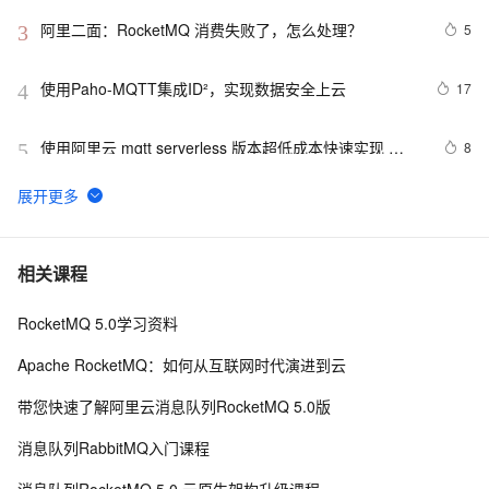
阿里二面：RocketMQ 消费失败了，怎么处理？
5
3
使用Paho-MQTT集成ID²，实现数据安全上云
17
4
使用阿里云 mqtt serverless 版本超低成本快速实现 
8
5
webscoket 长链接服务器
RabbitMQ——使用Exchange中的topic交换机实现消息
4
6
发送和接收
一文讲透消息队列RocketMQ实现消费幂等
4
7
相关课程
RocketMQ 5.0学习资料
HaaS轻应用(Python)：手把手带你玩转mqtt
5
8
Apache RocketMQ：如何从互联网时代演进到云
RocketMQ 5.0 可观测能力升级: Metrics 指标分析介绍｜
6
9
带您快速了解阿里云消息队列RocketMQ 5.0版
学习笔记
NanoMQ Newsletter 2022-08｜v0.11：MQTT 5.0 + 
2
10
消息队列RabbitMQ入门课程
MQTT over QUIC 桥接，新增 HTTP API 监控客户端状