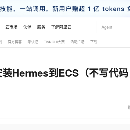
云市场
伙伴
服务
了解阿里云
践
官方博客
考认证
TIANCHI大赛
活动广场
下载
AI 特惠
数据与 API
成为产品伙伴
企业增值服务
最佳实践
价格计算器
AI 场景体
基础软件
产品伙伴合
阿里云认证
市场活动
配置报价
大模型
自助选配和估算价格
新方式
睿译宝，AI翻译排版一步到位
智启 AI 普惠权益
产品生态集成认证中心
企业支持计划
云上春晚
域名与网站
千问官方 MaaS 平台，为开发者和 Agent 而生，新用户赠送 1 亿 + tokens 额度
AI Coding
阿里云Maa
2026 阿里云
云服务器 E
为企业打
数据集
Windows
大模型认证
模型
NEW
Hermes到ECS（不写代码
交付可用成果
值低价云产品抢先购
上传文档即自动完成翻译和格式还原
至高享 1亿+免费 tokens，加速 Al 应用落地
提供智能易用的域名与建站服务
智能编程，一键
安全可靠、
产品生态伙伴
专家技术服务
云上奥运之旅
弹性计算合作
阿里云中企出
手机三要素
宝塔 Linux
全部认证
价格优势
有专属领域专家
GLM-5.2：长任务时代开源旗舰模型
阿里云 OPC 创新助力计划
千问大模型
即刻拥有 DeepS
AI 电商营销
对象存储 O
大模型
产品生态伙伴工作台
企业增值服务台
云栖战略参考
云存储合作计
云栖大会
身份实名认证
CentOS
训练营
推动算力普惠，释放技术红利
最高返9万
多领域专家智能体,一键组建 AI 虚拟交付团队
快速构建应用程序和网站，即刻迈出上云第一步
至高百万元 Token 补贴，加速一人公司成长
多元化、高性能、安全可靠的大模型服务
真正可用的 1M 上下文,一次完成代码全链路开发
轻松解锁专属 Dee
从图文生成到
云上的中国
数据库合作计
活动全景
短信
Docker
图片和
站式影视创作平台
Hermes Agent，打造自进化智能体
Token Plan 模型订阅计划
数字证书管理服务（原SSL证书）
5 分钟轻松部署
AI 广告创作
无影云电脑
企业成长
NEW
信息公告
看见新力量
云网络合作计
OCR 文字识别
JAVA
证享300元代金券
可视化编排打通从文字构思到成片全链路闭环
全托管，含MySQL、PostgreSQL、SQL Server、MariaDB多引擎
自主进化，持久记忆，越用越聪明
Qwen3.8-Max 首发尝鲜，限时加量 10 倍，夜间低至2折
实现全站HTTPS，呈现可信的WEB访问
图文、视频一
随时随地安
魔搭 Mode
Kimi-K3
HappyHors
NEW
loud
服务实践
官网公告
金融模力时刻
Salesforce O
版
发票查验
全能环境
Claude Code + GStack 打造工程团队
千问办公，限时限量积分加倍
Qoder
低代码高效构
AI 建站
短信服务
型
NEW
作计划
Kimi 最新旗舰模型，长程编程与推理利器
让文字生成流
计划
创新中心
魔搭 ModelSc
健康状态
理服务
让AI从“聊天伙伴”进化为能干活的“数字员工”
安装技能 GStack，拥有专属 AI 工程团队
你的AI工作搭子，覆盖日常办公高频场景
面向真实软件的智能体编程平台
0 代码专业建
客户案例
天气预报查询
操作系统
态合作计划