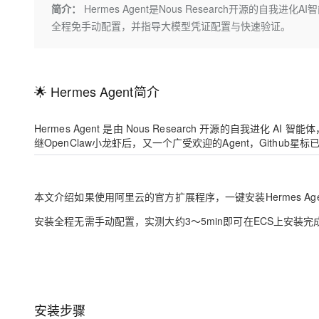
存储
天池大赛
Qwen3.7-Plus
简介：
Hermes Agent是Nous Research开源的
云解析DNS
解决方案免费试用 新老
电子合同
全程免手动配置，并指导大模型凭证配置与快速验证。
最高领取价值200元试用
能看、能想、能动手的多模
安全
网络与CDN
AI 算法大赛
畅捷通
大数据开发治理平台 Data
AI 产品 免费试用
网络
安全
云开发大赛
Qwen3-VL-Plus
Tableau 订阅
1亿+ 大模型 tokens 和 
可观测
入门学习赛
中间件
🌟
Hermes Agent
简介
AI空中课堂在线直播课
云防火墙
140+云产品 免费试用
上云与迁云
云原生的云上边界网络安全
产品新客免费试用，最长1
数据库
Hermes Agent 是由 Nous Research 开源的自我
生态解决方案
大模型服务
企业出海
继OpenClaw小龙虾后，又一个广受欢迎的Agent，Github星标
大模型ACA认证体验
大数据计算
助力企业全员 AI 认知与能
行业生态解决方案
千问AI平台-Token Plan
政企业务
媒体服务
开发者生态解决方案
本文介绍如果使用阿里云的官方扩展程序，一键安装
Hermes 
企业服务与云通信
千问AI平台-模型体验
AI 开发和 AI 应用解决
安装全程无需手动配置，实测大约3～5min即可在ECS上安装完
在线体验全尺寸、多种模态
域名与网站
Happy 系列大模型
终端用户计算
Serverless
安装步骤
开发工具