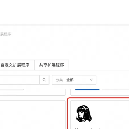
AI 应用
10分钟微调：让0.6B模型媲美235B模
多模态数据信
型
依托云原生高可用架构,实现Dify私有化部署
用1%尺寸在特定领域达到大模型90%以上效果
一个 AI 助手
超强辅助，Bol
即刻拥有 DeepSeek-R1 满血版
在企业官网、通讯软件中为客户提供 AI 客服
多种方案随心选，轻松解锁专属 DeepSeek