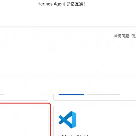
Hermes Agent 记忆互通！
息提取
与 AI 智能体进行实时音视频通话
从文本、图片、视频中提取结构化的属性信息
构建支持视频理解的 AI 音视频实时通话应用
t.diy 一步搞定创意建站
构建大模型应用的安全防护体系
通过自然语言交互简化开发流程,全栈开发支持
通过阿里云安全产品对 AI 应用进行安全防护