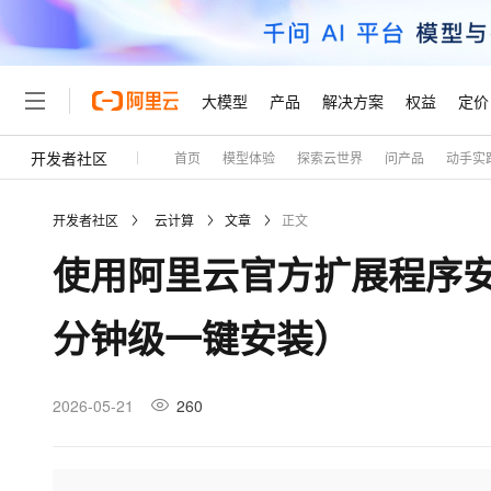
大模型
产品
解决方案
权益
定价
开发者社区
首页
模型体验
探索云世界
问产品
动手实
大模型
产品
解决方案
权益
定价
云市场
伙伴
服务
了解阿里云
精选产品
精选解决方案
普惠上云
产品定价
精选商城
成为销售伙伴
售前咨询
为什么选择阿里云
千问AI平台
开发者社区
云计算
文章
正文
了解云产品的定价详情
大模型服务平台百炼
千问办公，解锁你的工作
普惠上云 官方力荐
分销伙伴
在线服务
网站建设
什么是云计算
大
使用阿里云官方扩展程序安装
大模型服务与应用平台
企业级Agent产品，直接
云服务器38元/年起，超
咨询伙伴
多端小程序
技术领先
云上成本管理
售后服务
轻量应用服务器
Agency Agents：拥
官方推荐返现计划
大模型
精选产品
精选解决方案
Salesforce 国际版订阅
稳定可靠
分钟级一键安装）
管理和优化成本
推荐新用户得奖励，单订单
销售伙伴合作计划
自助服务
友盟天域
安全合规
人工智能与机器学习
AI
文本生成
云数据库 RDS
HappyHorse 打造一
云工开物
无影生态合作计划
在线服务
观测云
分析师报告
高校专属算力普惠，学生认
计算
互联网应用开发
2026-05-21
260
Qwen3.8-Max
HOT
Salesforce On Alibaba C
工单服务
Tuya 物联网平台阿里云
研究报告与白皮书
人工智能平台 PAI
快速拥有专属 OpenClaw
大模
Consulting Partner 合
大数据
容器
智能体时代全能旗舰模型
免费试用
短信专区
一站式AI开发、训练和推
蓝凌 OA
AI 大模型销售与服务生
现代化应用