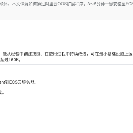
Deepseek-v4-pro
HappyHors
自我进化AI智能体。本文详解如何通过阿里云OOS扩展程序，3～5分钟一键安装至EC
同享
万小智 AI 建站低至 15元/月
Qoder CN
AI 短剧/漫剧
云原生数据库 
快递物流查询
WordPress
成为服务伙
高校合作
点，立即开启云上创新
覆盖公网/内网、递归/权威、移动APP等全场景解析服务
送.CN域名，送备案服务码
基于千问大模型等，支持代码智能生成、研发智能问答
AI助力短剧
态智能体模型
旗舰 MoE 大模型，百万上下文与顶尖推理能力
图生视频，流
Ubuntu
服务生态伙伴
云工开物
企业应用
Works
Night Plan 支持 Qwen 3.8-Max
云原生大数据计算服务 MaxCompute
AI 办公
容器服务 Kub
NEW
GLM-5.2
Wan2.7-T
Red Hat
30+ 款产品免费体验
Data Agent 驱动的一站式 Data+AI 开发治理平台
夜间 5 折，Qwen/Meoo/TokenPlan 客户专享
面向分析的企业级SaaS模式云数据仓库
AI智能应用
提供一站式管
科研合作
视觉 Coding、空间感知、多模态思考等全面升级
1M上下文，专为长程任务能力而生
ERP
堂（旗舰版）
SUSE
智能客服
CRM
防护产品
2个月
自动承接线索
进化 AI 智能体，能从经验中创建技能、在使用过程中持续改进，可在最小基础设施上
建站小程序
OA 办公系统
AI 应用构建
大模型原生
已超过160K。
力提升
财税管理
模板建站
Qoder
大模型服务平台百炼-应用模版
HOT
NEW
面向真实软件
个人版上线、团队版降价；千问3.8-Max首发发尝鲜
丰富多元化的应用模版和解决方案
400电话
定制建站
Agent到ECS云服务器。
万有无界
大模型服务平台百炼-智能体
方案
广告营销
模板小程序
成。
的模型效果
灵活可视化地构建企业级 Agent
定制小程序
秒悟
人工智能平台 PAI
APP 开发
云端极速 AI 
新一代 AI 视频生成模型，深度适配广告营销等场景
AI Native 的算法工程平台，一站式完成建模、训练、推理服务部署
建站系统