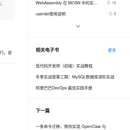
安全
WebAssembly 在 MOSN 中的实践 - 
我要投诉
e-1.1-I2V
Cosyvoice-V3-Flash
12
S，
PolarDB
上云场景组合购
Milvus 弹性伸缩功能新增节
伴
基础框架篇
漫剧创作，剧本、分镜、视频高效生成
100%兼容MySQL、PostgreSQL，兼容Oracle，支持集中和分布式
覆盖90%+业务场景，专享组合折扣价
点支持范围
畅自然，细节丰富
高表现力语音合成大模型，语音克隆听感自然
VPN
userdel使用说明
5
ernetes 版 ACK
云聚AI 严选权益
AI 原生数据库服务发布
SSL 证书
自己看系统的“系统还原”
14
2V
Fun-ASR
，一键激活高效办公新体验
理容器应用的 K8s 服务
精选AI产品，从模型到应用全链提效
Agent 数据网关
文戏情感细腻自然，动作戏激烈拳拳到肉，实现更强表演能力
支持中英文自由切换，具备更强的噪声鲁棒性
堡垒机
AngularJS 五大特性，加快 Web 应
10
AI 用量加速计划
云原生数据库 PolarDB
用开发
防火墙
、识别商机，让客服更高效、服务更出色。
WPF游戏开发——小鸡快跑
新老同享，达量后返
Agentic Database 发布
5
相关电子书
更多
运行。是
主机安全
应用
低代码开发师（初级）实战教程
千问办公
NEW
AI 应用及服务市场
的智能体编程平台
一站式AI生产力平台
冬季实战营第三期：MySQL数据库进阶实战
AI 应用
伶鹊
阿里巴巴DevOps 最佳实践手册
企业级人与Agent协作平台，接入和调度多个数字员工
智能客服平台，对话机器人、对话分析、智能外呼
大模型
大模型服务平台百炼 - 全妙
自然语言处理
下一篇
应用创作平台
多模态内容创作工具，已接入 DeepSeek
数据标注
机器学习
一条命令迁移，帮你实现 OpenClaw 与