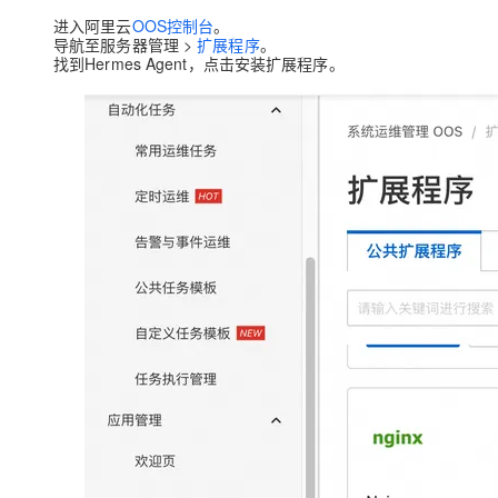
大模型解决方案
进入阿里云
OOS控制台
。
导航至
迁移与运维管理
服务器管理 >
扩展程序
。
快速部署 Dify，高效搭建 
找到
Hermes Agent
，点击
安装扩展程序。
专有云
10 分钟在聊天系统中增加