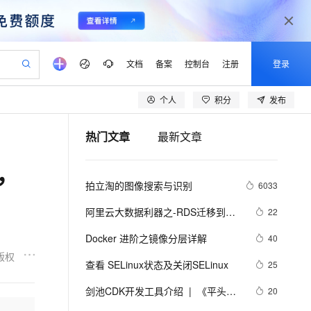
文档
备案
控制台
注册
登录
个人
积分
发布
验
作计划
器
AI 活动
专业服务
服务伙伴合作计划
开发者社区
加入我们
产品动态
服务平台百炼
阿里云 OPC 创新助力计划
热门文章
最新文章
一站式生成采购清单，支持单品或批量购买
S产品伙伴计划（繁花）
峰会
CS
造的大模型服务与应用开发平台
Qwen Audio：打造专属 AI 语音助手
一句话生成原生可编辑精美 PPT 文稿
AI 生产力先锋
Al MaaS 服务伙伴赋能合作
域名
博文
Careers
NEW
至高可申请百万元
Qwen3.8-Max 模型上线
，
开启高性价比 AI 编程新体验
弹性可伸缩的云计算服务
Qwen-Audio-3.0-Realtime 端到端实时语音角色扮演
输入一句话想法, 轻松生成专业的 PPT
先锋实践拓展 AI 生产力的边界
Token 补贴，五大权
计划
海大会
伙伴信用分合作计划
商标
问答
社会招聘
拍立淘的图像搜索与识别
6033
益加速 OPC 成功
eek-V4-Pro
SS
一键部署幻兽帕鲁游戏服务器
飞天发布时刻
HOT
Open Search 向量检索版支
划
备案
电子书
校园招聘
pSeek-V4-Pro
视频创作，一键激活电商全链路生产力
稳定、安全、高性价比、高性能的云存储服务
一键购买专属联机服务器，轻松开启游戏
所见，即是所愿
持视频检索 Pipeline 功能
更多支持
阿里云大数据利器之-RDS迁移到
22
划
公司注册
镜像站
视频生成
语音识别与合成
Maxcompute实现动态分区
专属 QwenPaw
漫剧工坊：一站式动画创作平台
AI 实训营
HOT
应用身份服务 (IDaaS)
Docker 进阶之镜像分层详解
40
合作伙伴培训与认证
划
上云迁移
站生成，高效打造优质广告素材
全接入的云上超级电脑
从聊天伙伴进化为能主动干活的本地数字员工
快速生产连贯的高质量长漫剧
从基础到进阶，Agent 创客手把手教你
OpenClaw 管理能力上线
版权
lScope
我要反馈
e-1.1-T2V
Qwen3-TTS-Flash
查看 SELinux状态及关闭SELinux
25
查询合作伙伴
n Alibaba Cloud ISV 合作
代维服务
建企业门户网站
10 分钟搭建微信、支付宝小程序
MaxCompute MaxFrame 提
畅细腻的高质量视频
离线语音合成大模型，多语言方言自适应，低延迟高稳定
创新加速
剑池CDK开发工具介绍  |  《平头哥
ope
登录合作伙伴管理后台
20
我要建议
站，无忧落地极速上线
以可视化方式快速构建移动和 PC 门户网站
国内短信简单易用，安全可靠，秒级触达，全球覆盖200+国家和地区。
高效部署网站，快速应用到小程序
供自动弹性内存功能
剑池CDK快速上手指南》第一章