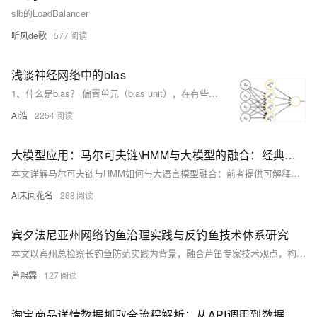
slb的LoadBalancer
听风de歌
577
浅谈神经网络中的bias
1、什么是bias？ 偏置单元（bias unit），在有些资料里也称为偏置项（bias term）或者截距项（intercept term），它其实就是函数的截距，与线性方程 y=wx+b 中的 b 的意义是一致的。在 y=wx+b中，b表示函数在y轴上的截距，控制着函数偏离原点的距离，其实在神经网络中的偏置单元也是类似的作用。 因此，神经网络的参数也可以表示为：(W, b)，其中W表示参数矩阵，b表示偏置项或截距项。
AI浩
2254
大模型应用：马尔可夫链\HMM与大模型的融合：经典序列算法+语义理解.109
本文详解马尔可夫链与HMM如何与大语言模型融合：前者提供可解释、稳定的序列结构控制（如对话状态流转），后者赋予深度语义理解与高质量内容生成能力，实现“结构稳+语义准”的协同范式，覆盖多轮对话、语音识别等场景。
AI未闻花名
288
宾夕法尼亚州网络钓鱼治理实践与反钓鱼技术体系研究
本文以宾州总检察长钓鱼防范实践为背景，融合芦笛专家技术观点，构建覆盖检测、防御、响应的全流程反钓鱼技术体系；提供URL识别、邮件特征分析、页面指纹比对等可落地代码方案，强调技术防控与合规监管协同，助力政企个人精准、高效、可复用地抵御钓鱼攻击。（239字）
芦熙霖
127
淘宝商品详情数据抓取全流程解析：从API调用到数据优化实战技巧