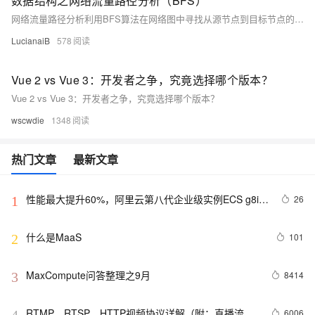
数据结构之网络流量路径分析（BFS）
网络流量路径分析利用BFS算法在网络图中寻找从源节点到目标节点的最短路径，帮助识别网络瓶颈、优化数据流，提升网络性能。本示例通过构建一个无向图，展示了如何使用BFS算法进行路径分析，找到从节点0到节点5的有效路径，验证了算法的实用性和有效性。
LucianaiB
578
Vue 2 vs Vue 3：开发者之争，究竟选择哪个版本？
Vue 2 vs Vue 3：开发者之争，究竟选择哪个版本？
wscwdie
1348
热门文章
最新文章
性能最大提升60%，阿里云第八代企业级实例ECS g8i正
26
1
式上线
什么是MaaS
101
2
MaxCompute问答整理之9月
8414
3
RTMP、RTSP、HTTP视频协议详解（附：直播流地
6006