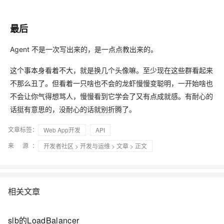
最后
Agent 不是一次写出来的，是一点点教出来的。
这个事本身看着不大，就是换几个头像嘛。至少现在这些群看起来
不那么丑了。但看着一只啥也不会的龙虾慢慢变聪明，一开始啥也
不会让你气得想骂人，慢慢看到它学会了又有点成就感。有耐心的
话挺有意思的，没耐心的话就别折腾了。
文章标签：
Web App开发
API
来 源：
开发者社区
>
开发与运维
>
文章
> 正文
相关文章
slb的LoadBalancer