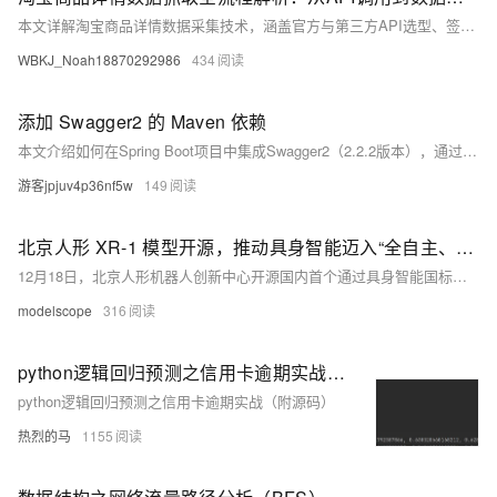
本文详解淘宝商品详情数据采集技术，涵盖官方与第三方API选型、签名认证、响应解析（标题/价格/SKU/图片等）、缓存与异常处理策略，并提供实战技巧与合规建议，助力比价系统、选品工具高效落地。
WBKJ_Noah18870292986
434
添加 Swagger2 的 Maven 依赖
本文介绍如何在Spring Boot项目中集成Swagger2（2.2.2版本），通过添加Maven依赖、配置SwaggerConfig类，实现在线API文档生成功能，并提供访问路径与生产环境安全禁用建议。
游客jpjuv4p36nf5w
149
北京人形 XR-1 模型开源，推动具身智能迈入“全自主、更好用”新阶段
12月18日，北京人形机器人创新中心开源国内首个通过具身智能国标测试的VLA大模型XR-1及RoboMIND 2.0、ArtVIP等数据平台，推动机器人实现“能干活、会干活”。XR-1具备视觉-动作一体化本能反应能力，支持多本体、多场景任务，结合海量训练数据与高保真仿真资产，助力具身智能迈向全自主新阶段。
modelscope
316
python逻辑回归预测之信用卡逾期实战（附源码）
python逻辑回归预测之信用卡逾期实战（附源码）
热烈的马
1155