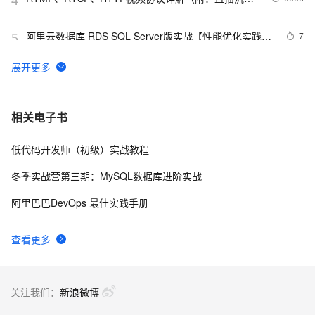
4
址、播放软件）
阿里云数据库 RDS SQL Server版实战【性能优化实践、
7
5
优点探析】
大公开！动画制作只需要拥有这几款工具！
8
6
Oracle数据库的非归档模式迁移到归档模式
8
7
相关电子书
低代码开发师（初级）实战教程
二分法查找，用少量的步数找到目标
514
8
冬季实战营第三期：MySQL数据库进阶实战
算法分析——N个苹果放在N个盘子里的问题
678
9
阿里巴巴DevOps 最佳实践手册
hdu  3724  Encoded Barcodes
682
10
查看更多
关注我们：
新浪微博