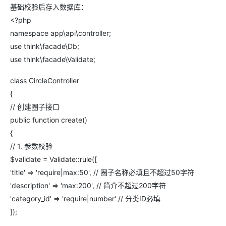
基础校验后存入数据库：
<?php
namespace app\api\controller;
use think\facade\Db;
use think\facade\Validate;
class CircleController
{
// 创建圈子接口
public function create()
{
// 1. 参数校验
$validate = Validate::rule([
'title' => 'require|max:50', // 圈子名称必填且不超过50字符
'description' => 'max:200', // 简介不超过200字符
'category_id' => 'require|number' // 分类ID必填
]);