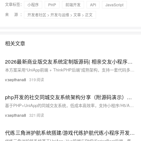
文章标签：
小程序
PHP
前端开发
API
JavaScript
来 源：
开发者社区
>
开发与运维
>
文章
> 正文
相关文章
2026最新商业版交友系统定制版源码| 相亲交友小程序源码全开源可二开_打造独特的社交交友系统/搭建教程
本方案采用“UniApp前端 + ThinkPHP后端”成熟架构，支持一套代码多端发布（小程序/H5/公众号/App），开发高效、生态完善。含Nginx+PHP+MySQL+Redis环境部署、IM/音视频/短信/OSS对接及安全发帖功能实现，适合快速搭建交友类应用。
v:septhana8
319
php开发的社交同城交友系统架构分享（附源码演示）交友成品源码搭建简易步骤解析！
基于PHP+UniApp的同城交友系统，低成本高效率，支持小程序/H5/APP多端一键部署。涵盖智能匹配、LBS定位、音视频聊天、动态社区及VIP变现等全功能模块，开箱即用，合规安全，是创业者首选落地方案。
v:septhana8
321
代练三角洲护航系统搭建/游戏代练护航代练小程序开发制作方案
代练三角洲护航系统基于UniApp+Vue前端与PHP/SpringBoot后端，集成用户管理、代练抢单、陪玩展示、支付评价等功能，支持私有化部署。专注“护航”模式，保障安全高效，提升用户体验，助力精细化运营，构建可信赖的代练服务平台。