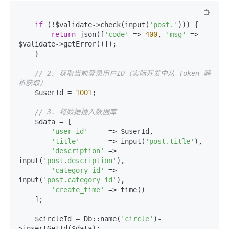
if
 (!$validate->check(input(
'post.'
))) {

return
 json([
'code'
 => 
400
, 
'msg'
 => 
$validate->getError()]);

    }

// 2. 获取当前登录用户ID（实际开发中从 Token 解
析获取）
    $userId = 
1001
; 

// 3. 将数据插入数据库
    $data = [

'user_id'
     => $userId,

'title'
       => input(
'post.title'
),

'description'
 => 
input(
'post.description'
),

'category_id'
 => 
input(
'post.category_id'
),

'create_time'
 => time()

    ];

    $circleId = Db::name(
'circle'
)-
>insertGetId($data);
