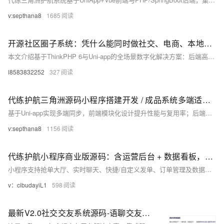
v:septhana8
1685
开源社区圈子系统：凭什么能同时做社交、电商、本地服务？
本文介绍基于ThinkPHP 6与Uni-app的全场景数字化解决方案：后端高效安全、前端一套代码多端发布（APP/小程序/H5），支持账号互通、快速打包与插件扩展；覆盖社交、本地生活、二手、跑腿等10+业务场景，助力开发者低成本、高效率落地MVP。
l8583832252
327
代练护航三角洲源码小程序搭建开发 / 成品系统多端适用，上线即可运营保姆版服务 1V1 指导
基于Uni-app实现多端同步，前端模块化设计提升性能与复用率；后端采用PHP+ThinkPHP框架，保障服务稳定高效；MySQL与Redis结合，优化数据存储与访问速度；集成WebSocket实现实时通讯。支持商品展示、快速下单、订单管理、双模式派单等功能，覆盖用户全链路需求。
v:septhana8
1156
代练护航小程序商业版源码：含运营后台 + 数据看板，源码部署即商用
小程序支持抢单大厅、实时聊天、快捷/自定义发单、订单管理及数据大屏；后台涵盖订单、用户、游戏与权限管理，助力高效运营。
v：cibudayiL1
598
最新V2.0社交交友系统源码-语聊交友运营级别成品源码-三端源码交付核心功能模块详解（附代码示例）