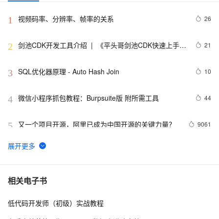
视频码率、分辨率、帧率的关系
26
1
剑池CDK开发工具介绍  |  《平头哥剑池CDK快速上手指
21
2
南》第一章
SQL优化器原理 - Auto Hash Join
10
3
微信小程序抓包教程：Burpsuite版 附所需工具
44
4
又一个项目开源，阿里已成为中国开源的关键力量？
9061
5
tailwindcss使用教程
4
6
我的博客即将入驻“云栖社区”，诚邀技术同仁一同入
702
7
相关电子书
驻。
低代码开发师（初级）实战教程
思科路由器的密码恢复
714
8