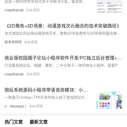
这是一款2026年合规交友平台解决方案，集成智能匹配、语聊直播、会员变现与分销体系，支持私有化部署，内置实名认证、AI内容审核等安全模块，助力企业合法高效运营。
v:septhana8
244
《2D角色+3D场景：动漫游戏次元融合的技术突破路径》
本文围绕古风仙侠动漫游戏开发，聚焦2D手绘角色与3D场景的融合难题，针对图层割裂、阴影脱节、透视失真、光照不匹配、多角色性能压力及互动割裂六大问题，分别提出骨骼绑定控制器、动态阴影投射、非线性透视缩放、实时调色、分层渲染、互动姿态匹配六大解决方案。通过差异化参数设置与动态精度调整，在保证动漫风格的同时，解决技术痛点，提升场景沉浸感。
技术员阿伟
838
商业版校园圈子论坛小程序软件开发/PC独立后台管理+跑腿+兼职+二手市场等结合
打造集校园论坛、跑腿、兼职、二手交易于一体的商业小程序，配套PC端后台管理。采用Uni-app+Vue/React前端架构，Node.js/PHP后端，MySQL/MongoDB数据库，部署于阿里云等平台，结合Docker实现高效运维。涵盖内容发布、订单交互、信用评价等核心模块，强化数据安全与隐私保护，构建闭环校园生态，助力商业化运营。
v:septhana8
264
陪玩系统源码小程序带语音房模块：小程序闲聊 / APP 开黑，搭子匹配无延迟
一款基于UniApp+TP6开发的线上线下游戏陪玩代练小程序，支持多端同步。涵盖100+热门游戏及线下陪伴服务，集成智能匹配、语音视频通讯、直播互动等功能，打造全场景陪玩生态平台。
v：cibudayiL1
946
热门文章
最新文章