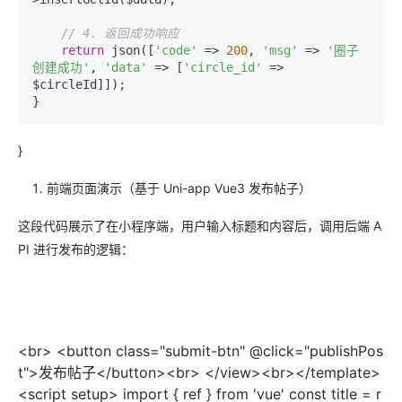
// 4. 返回成功响应
return
 json([
'code'
 => 
200
, 
'msg'
 => 
'圈子
创建成功'
, 
'data'
 => [
'circle_id'
 => 
$circleId]]);

}
前端页面演示（基于 Uni-app Vue3 发布帖子）
这段代码展示了在小程序端，用户输入标题和内容后，调用后端 A
PI 进行发布的逻辑：
<br> <button class="submit-btn" @click="publishPos
t">发布帖子</button><br> </view><br></template>
<script setup> import { ref } from 'vue' const title = r