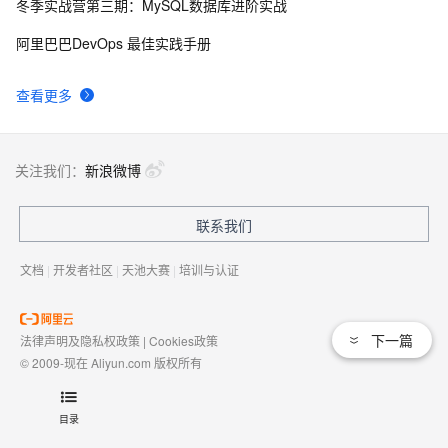
冬季实战营第三期：MySQL数据库进阶实战
有一种忙，叫做很有希望
665
9
阿里巴巴DevOps 最佳实践手册
深度优先搜索的图文介绍
703
10
查看更多
关注我们：
新浪微博
联系我们
文档
|
开发者社区
|
天池大赛
|
培训与认证
下一篇
法律声明及隐私权政策
|
Cookies政策
© 2009-现在 Aliyun.com 版权所有
增值电信业务经营许可证：
浙B2-20080101
域名注册服务机构许可：
浙D3-20210002
目录
浙公网安备 33010602009975号
浙B2-20080101-4