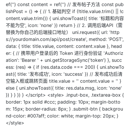
ef('') const content = ref('') // 发布帖子方法 const pub
lishPost = () => { // 1. 基础判空 if (!title.value.trim() || !c
ontent.value.trim()) { uni.showToast({ title: '标题和内容
不能为空', icon: 'none' }) return } // 2. 调用后端API（需
替换为你自己的后端接口地址） uni.request({ url: 'http
s://yourdomain.com/api/post/create', method: 'POST',
data: { title: title.value, content: content.value }, head
er: { // 携带用户登录后的 Token 进行身份验证 'Authoriz
ation': 'Bearer ' + uni.getStorageSync('token') }, succ
ess: (res) => { if (res.data.code === 200) { uni.showTo
ast({ title: '发布成功', icon: 'success' }) // 发布成功后清
空输入框或跳转页面 title.value = '' content.value = '' }
else { uni.showToast({ title: res.data.msg, icon: 'none'
}) } } }) } </script> <style> .input-box, .textarea-box {
border: 1px solid #ccc; padding: 10px; margin-botto
m: 15px; border-radius: 8px; } .submit-btn { backgrou
nd-color: #007aff; color: white; margin-top: 20px; }
</style>