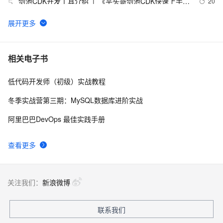
剑池CDK开发工具介绍  |  《平头哥剑池CDK快速上手指
20
5
南》第一章
WebAssembly 在 MOSN 中的实践 - 基础框架篇
12
6
userdel使用说明
5
7
相关电子书
低代码开发师（初级）实战教程
自己看系统的“系统还原”
14
8
冬季实战营第三期：MySQL数据库进阶实战
AngularJS 五大特性，加快 Web 应用开发
10
9
阿里巴巴DevOps 最佳实践手册
WPF游戏开发——小鸡快跑
5
10
查看更多
关注我们：
新浪微博
联系我们