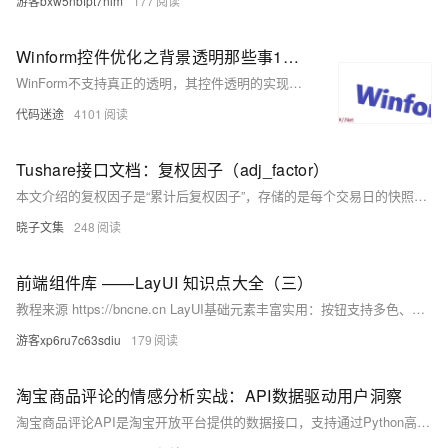
游客bxw5nbfpt7nlm
177
Winform控件优化之背景透明那些事1：Button控件等背景透明
WinForm不支持真正的透明，其控件透明的实现都是背景颜色设置和对应位置的父控件背景相同。 Winform中控件的背景透明只有三种：Button控件的透明、其他控件的透明...
代码迷途
4101
Tushare接口文档：复权因子（adj_factor）
本文介绍的复权因子是“累计后复权因子”，存储的是每个交易日的快照。本文介绍了如何获取某个交易日全市场股票的复权因子、如何获取单只股票最近6000条复权因子、如何获取某段时间区间里的复权因子以及如何计算前复权和后复权价格。
晓子文集
248
前端组件库 ——LayUI 知识点大全（三）
教程来源 https://bncne.cn LayUI基础元素丰富实用：按钮支持多色、多尺寸及图标组合；图标为矢量字体，可自由缩放变色；表单模块集成验证与交互；layer弹层、table表格、laydate日期、upload上传等核心模块，让后台开发简洁高效。
游客xp6ru7c63sdiu
179
淘宝商品评论的情感分析实战：API数据驱动用户洞察
淘宝商品评论API是淘宝开放平台提供的数据接口，支持通过Python高效获取商品的用户评价信息。可返回结构化数据，包含评论内容、评分、时间、图片及商家回复等，支持多维度筛选与分页，适用于竞品分析、用户画像与市场研究。