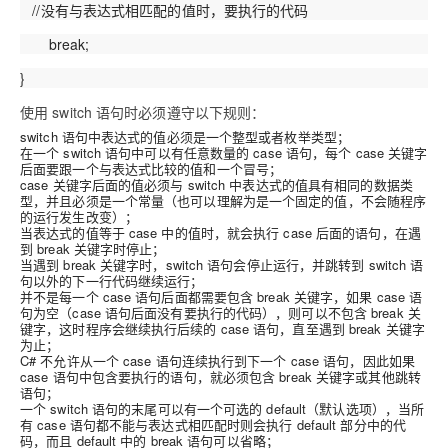
//没有与表达式相匹配的值时，要执行的代码
break;
}
使用 switch 语句时必须遵守以下规则：
switch 语句中表达式的值必须是一个整型或者枚举类型；
在一个 switch 语句中可以有任意数量的 case 语句，每个 case 关键字
后面要跟一个与表达式比较的值和一个冒号；
case 关键字后面的值必须与 switch 中表达式的值具有相同的数据类
型，并且必须是一个常量（也可以理解为是一个固定的值，不会随程序
的运行发生改变）；
当表达式的值等于 case 中的值时，就会执行 case 后面的语句，在遇
到 break 关键字时停止；
当遇到 break 关键字时，switch 语句会停止运行，并跳转到 switch 语
句以外的下一行代码继续运行；
并不是每一个 case 语句后面都需要包含 break 关键字，如果 case 语
句为空（case 语句后面没有要执行的代码），则可以不包含 break 关
键字，这时程序会继续执行后续的 case 语句，直至遇到 break 关键字
为止；
C# 不允许从一个 case 语句连续执行到下一个 case 语句，因此如果
case 语句中包含要执行的语句，就必须包含 break 关键字或其他跳转
语句；
一个 switch 语句的末尾可以有一个可选的 default（默认选项），当所
有 case 语句都不能与表达式相匹配时则会执行 default 部分中的代
码，而且 default 中的 break 语句可以省略；