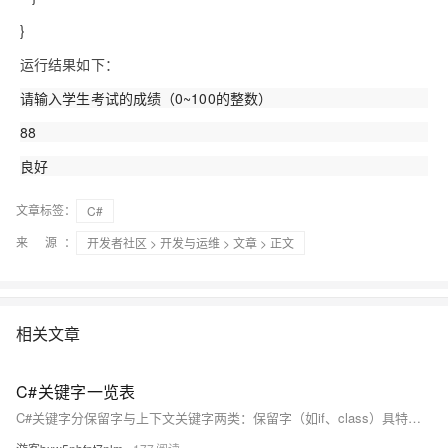
}
运行结果如下：
请输入学生考试的成绩（0~100的整数）
88
良好
文章标签：
C#
来 源：
开发者社区
>
开发与运维
>
文章
> 正文
相关文章
C#关键字一览表
C#关键字分保留字与上下文关键字两类：保留字（如if、class）具特殊语法意义，不可作标识符，但可用@前缀强制使用；上下文关键字（如get、set）仅在特定语境中生效，新增时避免破坏旧代码兼容性。