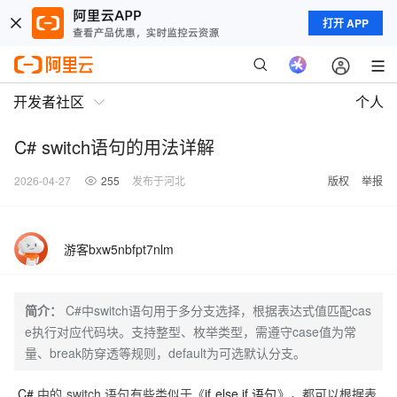
打开 APP
开发者社区
个人
C# switch语句的用法详解
2026-04-27
255
发布于河北
版权
举报
游客bxw5nbfpt7nlm
简介：
C#中switch语句用于多分支选择，根据表达式值匹配cas
e执行对应代码块。支持整型、枚举类型，需遵守case值为常
量、break防穿透等规则，default为可选默认分支。
C#
中的 switch 语句有些类似于《
if else if 语句
》，都可以根据表