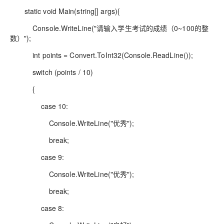
static void Main(string[] args){
Console.WriteLine("请输入学生考试的成绩（0~100的整
数）");
int points = Convert.ToInt32(Console.ReadLine());
switch (points / 10)
{
case 10:
Console.WriteLine("优秀");
break;
case 9:
Console.WriteLine("优秀");
break;
case 8: