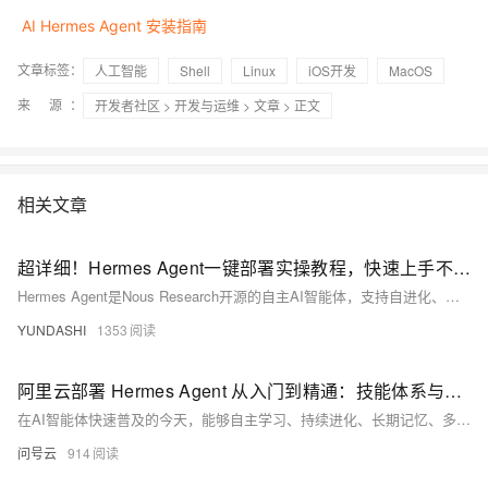
AI Hermes Agent 安装指南
文章标签：
人工智能
Shell
Linux
iOS开发
MacOS
来 源：
开发者社区
>
开发与运维
>
文章
> 正文
相关文章
超详细！Hermes Agent一键部署实操教程，快速上手不踩坑
Hermes Agent是Nous Research开源的自主AI智能体，支持自进化、持久记忆与多平台接入。阿里云提供轻量服务器、计算巢、无影云电脑三大一键部署方案，最快两步完成，新手30分钟即可上手实操！
YUNDASHI
1353
阿里云部署 Hermes Agent 从入门到精通：技能体系与模型配置实战指南
在AI智能体快速普及的今天，能够自主学习、持续进化、长期记忆、多端运行的Agent框架，正在成为新一代效率工具的核心。Hermes Agent凭借自进化能力、全平台支持、轻量化架构与极高的活跃度，成为2026年最值得学习的AI Agent框架。其最新版本带来了全平台出击的能力，正式支持微信、iMessage、安卓Termux环境，同时大幅优化稳定性、速度与生态兼容性。无论是本地运行、云端部署、多平台接入，还是从同类框架平滑迁移，Hermes Agent都提供了完整方案。
问号云
914