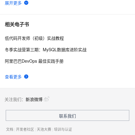
【YOLOv8改进 - 注意力机制】Triplet Attention：轻量有
6
6
效的三元注意力
Python PIL远程命令执行漏洞复现(CVE-2017-8291 
13
7
相关电子书
CVE-2017-8291)
低代码开发师（初级）实战教程
新年快乐 ~
528
8
冬季实战营第三期：MySQL数据库进阶实战
50个优秀的名片设计作品欣赏
579
9
阿里巴巴DevOps 最佳实践手册
WebBrowser控件使用详解
592
10
查看更多
关注我们：
新浪微博
联系我们
文档
|
开发者社区
|
天池大赛
|
培训与认证