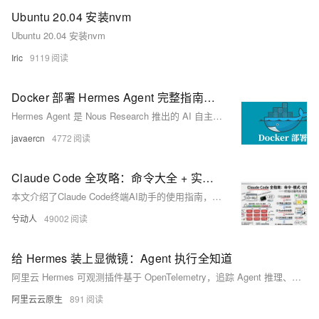
Ubuntu 20.04 安装nvm
Ubuntu 20.04 安装nvm
Iric
9119
Docker 部署 Hermes Agent 完整指南（Windows / Linux 通用）
Hermes Agent 是 Nous Research 推出的 AI 自主智能体（AI Autonomous Agent），能轻松执行各类复杂任务，比如自动编写代码、执行终端命令、操作浏览器、规划并完成任务，以及进行文件读写和脚本生成，是开发、运维和研究的得力助手。
javaercn
4772
Claude Code 全攻略：命令大全 + 实战工作流（建议收藏）
本文介绍了Claude Code终端AI助手的使用指南，主要内容包括：1)常用命令如版本查看、项目启动和更新；2)三种工作模式切换及界面说明；3)核心功能指令速查表，包含初始化、压缩对话、清除历史等操作；4)详细解析了/init、/help、/clear、/compact、/memory等关键命令的使用场景和语法。文章通过丰富的界面截图和场景示例，帮助开发者快速掌握如何通过命令行和交互界面高效使用Claude Code进行项目开发，特别强调了CLAUDE.md文件作为项目知识库的核心作用。
兮动人
49002
给 Hermes 装上显微镜：Agent 执行全知道
阿里云 Hermes 可观测插件基于 OpenTelemetry，追踪 Agent 推理、工具调用、Token 消耗、时延与安全风险，帮助定位成本高、响应慢、工具异常等问题。
阿里云云原生
891