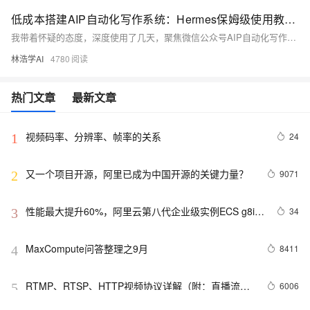
低成本搭建AIP自动化写作系统：Hermes保姆级使用教程，长文和逐步实操贴图
我带着怀疑的态度，深度使用了几天，聚焦微信公众号AIP自动化写作场景，写出来的几篇文章，几乎没有什么修改，至少合乎我本人的意愿，而且排版风格，也越来越完善，同样是起码过得了我自己这一关。 这个其实OpenClaw早可以实现了，但是目前我觉得最大的区别是，Hermes会自主总结提炼，并更新你的写作技能。 相信就冲这一点，就值得一试。 这篇帖子主要就Hermes部署使用，作一个非常详细的介绍，几乎一步一贴图。 关于Hermes，无论你赞成哪种声音，我希望都是你自己动手行动过，发自内心的选择！
林浩学AI
4780
热门文章
最新文章
视频码率、分辨率、帧率的关系
24
1
又一个项目开源，阿里已成为中国开源的关键力量？
9071
2
性能最大提升60%，阿里云第八代企业级实例ECS g8i正
34
3
式上线
MaxCompute问答整理之9月
8411
4
RTMP、RTSP、HTTP视频协议详解（附：直播流地
6006
5
址、播放软件）