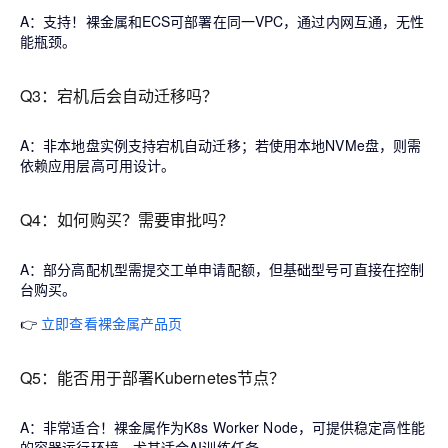
A：
支持
！裸金属和ECS可部署在同一VPC，通过内网互通，无性
能瓶颈。
Q3：宕机后会自动迁移吗？
A：
非本地盘实例支持宕机自动迁移
；若使用本地NVMe盘，则需
依赖应用层高可用设计。
Q4：如何购买？需要审批吗？
A：部分高配机型需
提交工单申请配额
，但基础型号可直接在控制
台购买。
👉
立即查看裸金属产品页
Q5：能否用于部署Kubernetes节点？
A：
非常适合
！裸金属作为K8s Worker Node，可提供稳定高性能
的容器运行环境，尤其适合AI训练任务。