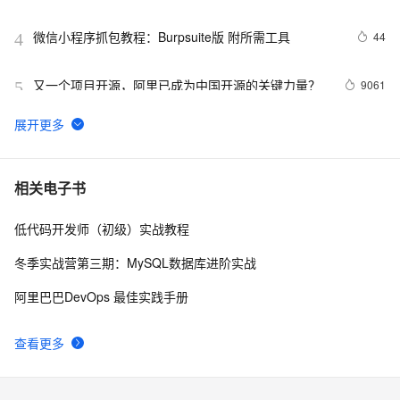
微信小程序抓包教程：Burpsuite版 附所需工具
44
4
又一个项目开源，阿里已成为中国开源的关键力量？
9061
5
tailwindcss使用教程
5
6
我的博客即将入驻“云栖社区”，诚邀技术同仁一同入
702
7
相关电子书
驻。
低代码开发师（初级）实战教程
思科路由器的密码恢复
714
8
冬季实战营第三期：MySQL数据库进阶实战
有一种忙，叫做很有希望
665
9
阿里巴巴DevOps 最佳实践手册
深度优先搜索的图文介绍
703
10
查看更多