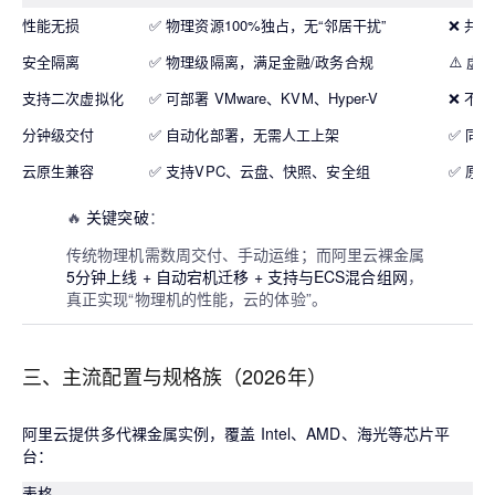
性能无损
✅ 物理资源100%独占，无“邻居干扰”
❌ 共
安全隔离
✅ 物理级隔离，满足金融/政务合规
⚠️ 
支持二次虚拟化
✅ 可部署 VMware、KVM、Hyper-V
❌ 不
分钟级交付
✅ 自动化部署，无需人工上架
✅ 同
云原生兼容
✅ 支持VPC、云盘、快照、安全组
✅ 原
🔥
关键突破
：
传统物理机需数周交付、手动运维；而阿里云裸金属
5分钟上线 + 自动宕机迁移 + 支持与ECS混合组网
，
真正实现“物理机的性能，云的体验”。
三、主流配置与规格族（2026年）
阿里云提供多代裸金属实例，覆盖 Intel、AMD、海光等芯片平
台：
表格