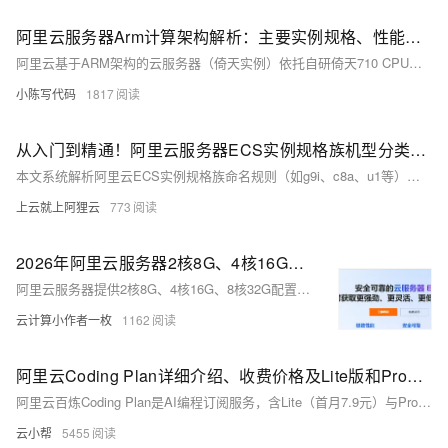
阿里云服务器Arm计算架构解析：主要实例规格、性能特点、适用场景与价格参考
阿里云基于ARM架构的云服务器（倚天实例）依托自研倚天710 CPU与第四代神龙/CIPU架构，Arm计算架构以其低功耗、高效率的特点受到广泛关注。本文将为大家解析阿里云服务器Arm计算架构的技术特点、适用场景以及包年包月与按量付费的详细价格信息与最新活动价格情况，以供选择参考。
小陈写代码
1817
从入门到精通！阿里云服务器ECS实例规格族机型分类，一文讲透不踩雷
本文系统解析阿里云ECS实例规格族命名规则（如g9i、c8a、u1等），详解通用型、计算型、内存型、高主频型、ARM架构u1及弹性裸金属等6大类适用场景，并提供5大避坑指南与快速选型表，助你精准选型、降本增效。
上云就上阿狸云
773
2026年阿里云服务器2核8G、4核16G、8核32G最新收费标准和活动价格参考
阿里云服务器提供2核8G、4核16G、8核32G配置，适合中小型数据库、缓存、搜索集群及企业办公等场景。收费标准包括按量付费、包月及多年付费，价格因实例规格和购买时长而异。文中列举了详细价格，如2核8G配置年付701.40元起，4核16G配置年付1291.80元起，8核32G配置年付7551.94元起。用户可根据需求选择，并通过阿里云活动页面获取实时优惠，领券购买可额外减免。
云计算小作者一枚
1162
阿里云Coding Plan详细介绍、收费价格及Lite版和Pro版费用清单，2026年最新手动整理
阿里云百炼Coding Plan是AI编程订阅服务，含Lite（首月7.9元）与Pro（首月39.9元）两版，提供Qwen3.5/3-max/3-coder、Kimi K2.5、GLM-4.7等模型调用额度，支持Qwen Code等工具，按月付费、一键接入。
云小帮
5455