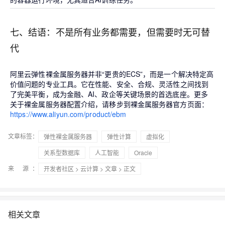
七、结语：不是所有业务都需要，但需要时无可替
代
阿里云弹性裸金属服务器并非“更贵的ECS”，而是一个
解决特定高
价值问题的专业工具
。它在
性能、安全、合规、灵活性
之间找到
了完美平衡，成为金融、AI、政企等关键场景的首选底座。更多
关于裸金属服务器配置介绍，请移步到裸金属服务器官方页面：
https://www.aliyun.com/product/ebm
文章标签：
弹性裸金属服务器
弹性计算
虚拟化
关系型数据库
人工智能
Oracle
来 源：
开发者社区
>
云计算
>
文章
> 正文
相关文章