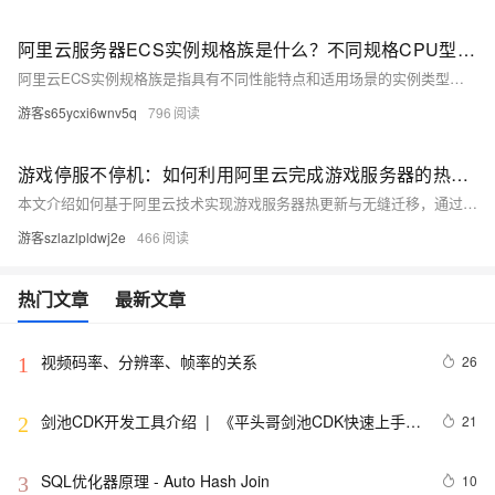
阿里云服务器ECS实例规格族是什么？不同规格CPU型号、处理器主频及网络性能参数均不同
阿里云ECS实例规格族是指具有不同性能特点和适用场景的实例类型集合。不同规格族如计算型c9i、通用算力型u1、经济型e等，在CPU型号、主频、网络性能、云盘IOPS等方面存在差异。即使CPU和内存配置相同，性能参数和价格也各不相同，适用于不同业务需求。
游客s65ycxi6wnv5q
796
游戏停服不停机：如何利用阿里云完成游戏服务器的热更新与迁移？
本文介绍如何基于阿里云技术实现游戏服务器热更新与无缝迁移，通过容器化部署、流量调度、数据兼容等方案，保障玩家“停服不停机”的流畅体验。结合ACK、ALB、DTS等核心服务，支持灰度发布、跨区迁移与混合云部署，提升运维效率与系统可靠性，助力游戏平稳升级。
游客szlazlpldwj2e
466
热门文章
最新文章
视频码率、分辨率、帧率的关系
26
1
剑池CDK开发工具介绍  |  《平头哥剑池CDK快速上手指
21
2
南》第一章
SQL优化器原理 - Auto Hash Join
10
3