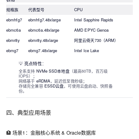
规格族
代表型号
CPU
ebmhfg7
ebmhfg7.48xlarge
Intel Sapphire Rapids
3
ebmc6a
ebmc6a.48xlarge
AMD EPYC Genoa
1
ebmr8y
ebmr8y.48xlarge
阿里云倚天730（ARM）
2
ebmg7
ebmg7.48xlarge
Intel Ice Lake
1
💡
亮点特性
：
全系支持
NVMe SSD本地盘
（最高60TB，百万级
IOPS）；
网络基于
eRDMA
，延迟低至微秒级；
存储完全兼容
ESSD云盘
，可使用云盘启动、快照备
份。
四、典型应用场景
🏦 场景1：金融核心系统 & Oracle数据库