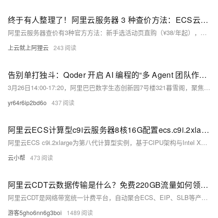
终于有人整理了！阿里云服务器 3 种查价方法：ECS云服务器、轻量和GPU服务器
阿里云服务器查价有3种官方方法：新手选活动页直购（¥38/年起），企业用价格计算器精准比价，大客户可工单询价享专属折扣。覆盖轻量、ECS、GPU等全品类，价格透明无隐藏费用。（239字）
上云就上阿狸云
243
告别单打独斗：Qoder 开启 AI 编程的“多 Agent 团队作战”时代
3月26日14:00-17:20，阿里巴巴数字生态创新园7号楼321暮雪阁，聚焦AI编程实战：Qoder团队协作开发、Spec/Harness/Agent进阶、CLI构建AI-Native应用及ROI提升经验分享。新手与高手皆宜，速报名！
yr64r6ip2bd6o
437
阿里云ECS计算型c9i云服务器8核16G配置ecs.c9i.2xlarge实例规格性能测评
阿里云ECS c9i.2xlarge为第八代计算型实例，基于CIPU架构与Intel Xeon Granite Rapids处理器，8核16G内存，性能较上代提升15%。具备高并发、低延迟、稳定IOPS与网络PPS，适用Web服务、游戏前端、AI推理及数据分析等场景，支持AMX加速与安全加密，企业级应用首选。
云小帮
473
阿里云CDT云数据传输是什么？免费220GB流量如何领取？CDT详细介绍及问题解答FAQ
阿里云CDT是网络带宽统一计费平台，自动聚合ECS、EIP、SLB等产品流量，享每月220GB免费额度，用量越大单价越低，支持按量付费、成本分摊，降本增效更可控。
游客5gho6nn6g3boi
1489