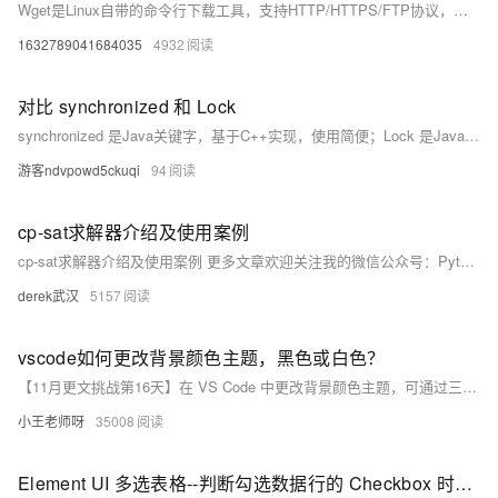
Wget是Linux自带的命令行下载工具，支持HTTP/HTTPS/FTP协议，Windows需手动安装。下载单文件版wget.exe，放入指定文件夹并配置系统环境变量Path，即可在cmd中通过`wget + 网址`快速下载文件，操作简便高效。
1632789041684035
4932
对比 synchronized 和 Lock
synchronized 是Java关键字，基于C++实现，使用简便；Lock 是Java接口，功能更强大，支持公平锁、超时、可中断等特性，且有多种扩展实现。但需手动调用unlock释放锁，而synchronized在代码块结束自动释放。
游客ndvpowd5ckuqi
94
cp-sat求解器介绍及使用案例
cp-sat求解器介绍及使用案例 更多文章欢迎关注我的微信公众号：Python学习杂记
derek武汉
5157
vscode如何更改背景颜色主题，黑色或白色？
【11月更文挑战第16天】在 VS Code 中更改背景颜色主题，可通过三种方式实现：1) 使用快捷键 Ctrl+K 和 Ctrl+T（Mac 上为 Command+K 和 Command+T）选择主题；2) 通过菜单中的“管理”-&gt;“颜色主题”选项选择；3) 修改 settings.json 文件中的 &quot;workbench.colorTheme&quot; 属性。此外，用户还可从扩展市场安装更多主题以满足个性化需求。
小王老师呀
35008
Element UI 多选表格--判断勾选数据行的 Checkbox 时为选中还是取消选中