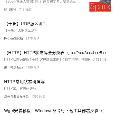
《Spark快速大数据分析》适合初学者，聚焦Spark实用技巧，同时深入核心概念。作者团队来自Databricks，书中详述Spark 3.0新特性，结合机器学习展示大数据分析。Spark是大数据分析的首选工具，本书助你驾驭这一利器。[PDF下载链接][1]。 ![Spark Book Cover][2] [1]: https://zhangfeidezhu.com/?p=345 [2]: https://i-blog.csdnimg.cn/direct/6b851489ad1944548602766ea9d62136.png#pic_center
张飞的猪
743
【干货】UDP怎么测？
【干货】UDP怎么测？
Python研究所
3478
【HTTP】HTTP状态码全分类表（1xx/2xx/3xx/4xx/5xx）（附：《思维导图》）
HTTP状态码是服务器对客户端请求的3位数字响应，依据RFC 7231分为5类：1xx（信息）、2xx（成功）、3xx（重定向）、4xx（客户端错误）、5xx（服务器错误）。本文系统梳理各分类核心码（如200、404、500等），明确语义、场景、特性及常见误区，兼顾规范性与工程实践。
来一杯热Java
4195
HTTP常用状态码详解
HTTP常用状态码详解
达芬奇要当程序员
1395
Wget安装教程：Windows命令行下载工具部署步骤（附环境变量配置方法）