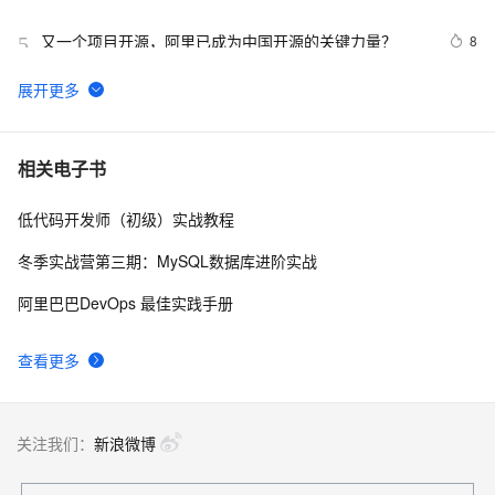
又一个项目开源，阿里已成为中国开源的关键力量？
8
5
tailwindcss使用教程
4
6
我的博客即将入驻“云栖社区”，诚邀技术同仁一同入驻。
5
7
相关电子书
低代码开发师（初级）实战教程
思科路由器的密码恢复
4
8
冬季实战营第三期：MySQL数据库进阶实战
有一种忙，叫做很有希望
6
9
阿里巴巴DevOps 最佳实践手册
深度优先搜索的图文介绍
3
10
查看更多
关注我们：
新浪微博