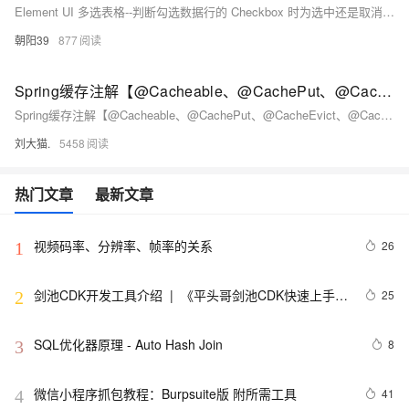
Element UI 多选表格--判断勾选数据行的 Checkbox 时为选中还是取消选中
朝阳39
877
Spring缓存注解【@Cacheable、@CachePut、@CacheEvict、@Caching、@CacheConfig】使用及注意事项
Spring缓存注解【@Cacheable、@CachePut、@CacheEvict、@Caching、@CacheConfig】使用及注意事项
刘大猫.
5458
热门文章
最新文章
视频码率、分辨率、帧率的关系
26
1
剑池CDK开发工具介绍  |  《平头哥剑池CDK快速上手指
25
2
南》第一章
SQL优化器原理 - Auto Hash Join
8
3
微信小程序抓包教程：Burpsuite版 附所需工具
41
4