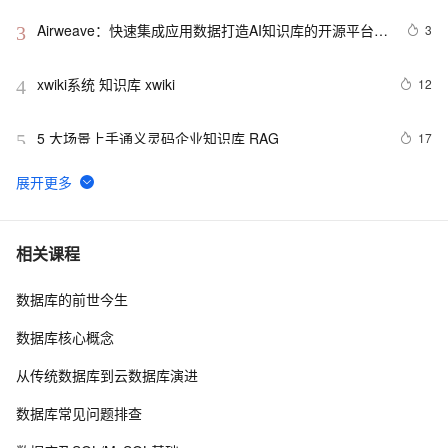
Airweave：快速集成应用数据打造AI知识库的开源平台，
3
3
支持多源整合和自动同步数据
xwiki系统 知识库 xwiki
12
4
5 大场景上手通义灵码企业知识库 RAG
17
5
利用Zyplayer-doc知识库部署企微智能客服
21
6
手把手教学构建证券知识图谱/知识库（含码源）：网页
8
7
相关课程
获取信息、设计图谱、Cypher查询、Neo4j关系可视化展
示
数据库的前世今生
方案测评|巧用文档智能和RAG构建大语言模型知识库
15
8
数据库核心概念
免费试用ECS，轻松搭建WIKI知识库
9
9
从传统数据库到云数据库演进
基于自己的数据库构建基于LLM的专属知识库
7
10
数据库常见问题排查