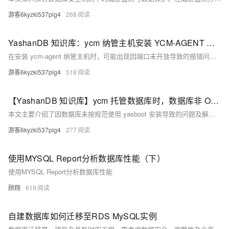
游客6kyzki537plg4
268
YashanDB 知识库：ycm 纳管主机安装 YCM-AGENT 时报错 “任务提交失败，无法连接主机”
在安装 ycm-agent 纳管主机时，可能出现因端口未开放导致的报错问题。此问题会阻止 YCM 对主机和数据库的监控功能，影响版本为 `yashandb-cloud-manager-23.2.1.100-linux-aarch64.tar`。原因是目标主机（如 10.149.223.121）未开放 9070 或 9071 端口。解决方法包括关闭防火墙、添加白名单或开放指定端口，需与管理员确认操作。处理过程涉及网络检查、端口测试等步骤。端口问题解决后，若再次安装报唯一键错误，需先移除失败主机再重试。
游客6kyzki537plg4
518
【YashanDB 知识库】ycm 托管数据库时，数据库非 OM 安装无法托管
本文主要介绍了因数据库未按规范使用 yasboot 安装导致的问题及解决方法。问题表现为无 yasom 和 yasagent 进程，且目录结构缺失，致使 ycm 无法托管与监控。分析发现可能是数据库版本旧或安装不规范引起。解决方法为先生成配置文件，安装 yasom 和 yasagent，再生成并修改托管配置模板，最终通过命令完成托管至 yasom 和 ycm。总结强调了按规范安装数据库的重要性以避免类似问题。
游客6kyzki537plg4
277
使用MYSQL Report分析数据库性能（下）
使用MYSQL Report分析数据库性能
顾翔
619
自建数据库如何迁移至RDS MySQL实例