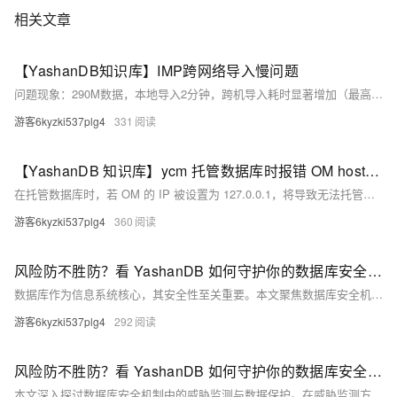
相关文章
【YashanDB知识库】IMP跨网络导入慢问题
问题现象：290M数据，本地导入2分钟，跨机导入耗时显著增加（最高30分钟）。 原因分析：`imp`逐条SQL通过网络传输至yashanDB执行，交互频繁导致性能下降。 影响版本：客户测试环境22.2.8.3。 解决方法：将导入文件上传至与yashanDB同机后使用`imp`，减少网络延迟。 经验总结：优化`imp`工具，支持直接上传文件至服务器端执行，降低网络依赖。
游客6kyzki537plg4
331
【YashanDB 知识库】ycm 托管数据库时报错 OM host ip：127.0.0.1 is not support join to YCM
在托管数据库时，若 OM 的 IP 被设置为 127.0.0.1，将导致无法托管至 YCM，并使数据库失去监控。此问题源于安装时修改了 OM 的监听 IP。解决方法包括：将 OM 的 IP 修改为本机实际 IP 或 0.0.0.0，同时更新 env 文件及 yasom 后台数据库中的相关配置。经验总结指出，应避免非必要的后台 IP 修改，且数据库安装需遵循规范，不使用仅限本机访问的 IP（如 127.0.0.1）。
游客6kyzki537plg4
360
风险防不胜防？看 YashanDB 如何守护你的数据库安全（上篇）
数据库作为信息系统核心，其安全性至关重要。本文聚焦数据库安全机制中的访问管理，涵盖身份认证、访问控制与反入侵措施。YashanDB通过口令认证、操作系统认证及双因素认证确保用户身份安全；实施基于角色（RBAC）和标签（LBAC）的访问控制，实现权限精细化管理；同时利用黑白名单与连接监听机制防范未授权访问和恶意攻击。这些措施共同保障数据的机密性、完整性和可用性，助力企业满足国家合规要求。下期将探讨威胁检测与数据保护内容，敬请期待！
游客6kyzki537plg4
292
风险防不胜防？看 YashanDB 如何守护你的数据库安全（下篇）
本文深入探讨数据库安全机制中的威胁监测与数据保护。在威胁监测方面，YashanDB 提供权限、行为和角色审计功能，支持异步审计降低性能影响，并通过安全漏洞扫描和硬件防护减少漏洞危害。数据保护部分涵盖通信加密（支持国密标准）、存储加密（表空间透明加密TDE）、备份加密及密钥管理等关键技术。此外，YashanDB 支持热备、增量备份和按时间点恢复，并实现安全销毁防止信息泄露，全面保障数据的机密性、完整性和可用性。