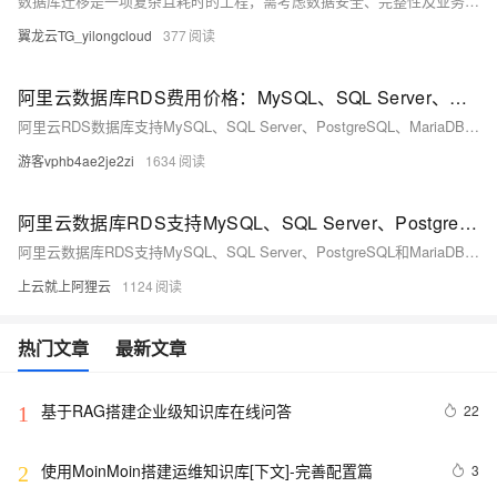
数据库迁移是一项复杂且耗时的工程，需考虑数据安全、完整性及业务中断影响。使用阿里云数据传输服务DTS，可快速、平滑完成迁移任务，将应用停机时间降至分钟级。您还可通过全量备份自建数据库并恢复至RDS MySQL实例，实现间接迁移上云。
翼龙云TG_yilongcloud
377
阿里云数据库RDS费用价格：MySQL、SQL Server、PostgreSQL和MariaDB引擎收费标准
阿里云RDS数据库支持MySQL、SQL Server、PostgreSQL、MariaDB，多种引擎优惠上线！MySQL倚天版88元/年，SQL Server 2核4G仅299元/年，PostgreSQL 227元/年起。高可用、可弹性伸缩，安全稳定。详情见官网活动页。
游客vphb4ae2je2zi
1634
阿里云数据库RDS支持MySQL、SQL Server、PostgreSQL和MariaDB引擎
阿里云数据库RDS支持MySQL、SQL Server、PostgreSQL和MariaDB引擎，提供高性价比、稳定安全的云数据库服务，适用于多种行业与业务场景。
上云就上阿狸云
1124
热门文章
最新文章
基于RAG搭建企业级知识库在线问答
22
1
使用MoinMoin搭建运维知识库[下文]-完善配置篇
3
2