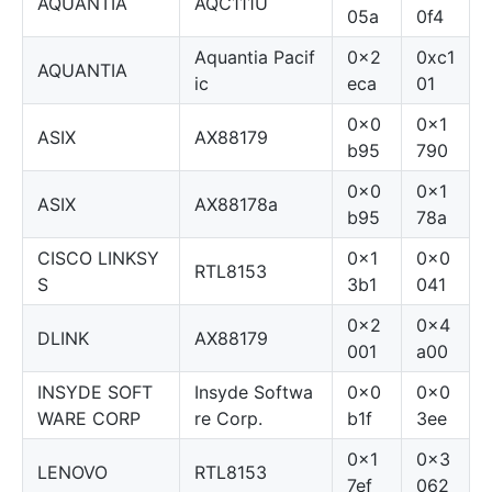
AQUANTIA
AQC111U
05a
0f4
Aquantia Pacif
0x2
0xc1
AQUANTIA
ic
eca
01
0x0
0x1
ASIX
AX88179
b95
790
0x0
0x1
ASIX
AX88178a
b95
78a
CISCO LINKSY
0x1
0x0
RTL8153
S
3b1
041
0x2
0x4
DLINK
AX88179
001
a00
INSYDE SOFT
Insyde Softwa
0x0
0x0
WARE CORP
re Corp.
b1f
3ee
0x1
0x3
LENOVO
RTL8153
7ef
062