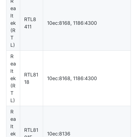
R
ea
lt
RTL8
ek
10ec:8168, 1186:4300
411
(R
T
L)
R
ea
lt
RTL81
ek
10ec:8168, 1186:4300
18
(R
T
L)
R
ea
lt
RTL81
ek
10ec:8136