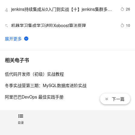
Toolkit for VS Code
jenkins持续集成从0入门到实战【十】jenkins集群多节
26
4
点
机器学习集成学习进阶Xgboost算法原理
10
5
对ORM的支持 之 8.4 集成JPA ——跟我学spring3
569
6
Airweave：快速集成应用数据打造AI知识库的开源平台，
4
7
相关电子书
支持多源整合和自动同步数据
低代码开发师（初级）实战教程
从Unity开发到移动平台制胜攻略：全面解析iOS与
10
8
Android应用发布流程，助你轻松掌握跨平台发布技巧，
冬季实战营第三期：MySQL数据库进阶实战
打造爆款手游不是梦——性能优化、广告集成与内购设
spring boot 集成websocket与shiro的坑
8
9
置全包含
阿里巴巴DevOps 最佳实践手册
下一篇
使用Spring Cloud Stream集成消息中间件
7
10
查看更多
目录