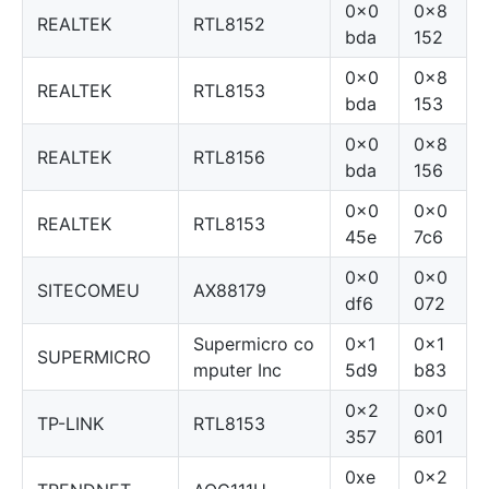
0x0
0x8
REALTEK
RTL8152
bda
152
0x0
0x8
REALTEK
RTL8153
bda
153
0x0
0x8
REALTEK
RTL8156
bda
156
0x0
0x0
REALTEK
RTL8153
45e
7c6
0x0
0x0
SITECOMEU
AX88179
df6
072
Supermicro co
0x1
0x1
SUPERMICRO
mputer Inc
5d9
b83
0x2
0x0
TP-LINK
RTL8153
357
601
0xe
0x2