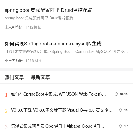
spring boot 集成配置阿里 Druid监控配置
spring boot 集成配置阿里 Druid监控配置
未来AI笔记
1712
如何实现Springboot+camunda+mysql的集成
【7月更文挑战第2天】集成Spring Boot、Camunda和MySQL的简要步骤： 1. 初始化Spring Boot项目，添加Camunda和MySQL驱动依赖。 2. 配置`application.properties`，包括数据库URL、用户名和密码。 3. 设置Camunda引擎属性，指定数据源。 4. 引入流程定义文件（如`.bpmn`）。 5. 创建服务处理流程操作，创建控制器接收请求。 6. Camunda自动在数据库创建表结构。 7. 启动应用，测试流程启动，如通过服务和控制器开始流程实例。 示例代码包括服务类启动流程实例及控制器接口。实际集成需按业务需求调整。
小王老师呀
1288
热门文章
最新文章
如何在SpringBoot中集成JWT(JSON Web Token)鉴
8615
1
权
VC 6.0下载 VC 6.0英文版下载 Visual C++ 6.0 英文企业
15
2
版 集成SP6完美版（最新更新地址，百度网盘）
沉浸式集成阿里云 OpenAPI｜Alibaba Cloud API 
17
3