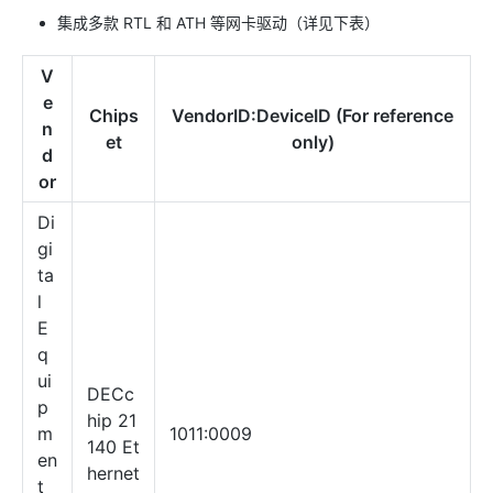
集成多款 RTL 和 ATH 等网卡驱动（详见下表）
V
e
Chips
VendorID:DeviceID (For reference
n
et
only)
d
or
Di
gi
ta
l
E
q
ui
DECc
p
hip 21
m
1011:0009
140 Et
en
hernet
t