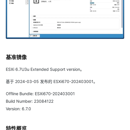
基准镜像
ESXi 6.7U3u Extended Support version。
基于 2024-03-05 发布的 ESXi670-202403001。
Offline Bundle: ESXi670-202403001
Build Number: 23084122
Version: 6.7.0
特性概览