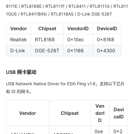
8111E / RTL8168E / RTL8111F / RTL8411 / RTL8111G / RTL811
1GUS / RTL8411B(N) / RTL8118AS / D-Link DGE-528T
Vendor
Chipset
VendorID
DeviceID
Realtek
RTL8168
0x10ec
0x8168
D-Link
DGE-528T
0x1186
0x4300
USB 网卡驱动
USB Network Native Driver for ESXi Fling v1.6，支持以下芯片
和 ID 的网卡。
Ven
Devi
Vendor
Chipset
dorI
ceID
D
0xe
0x2