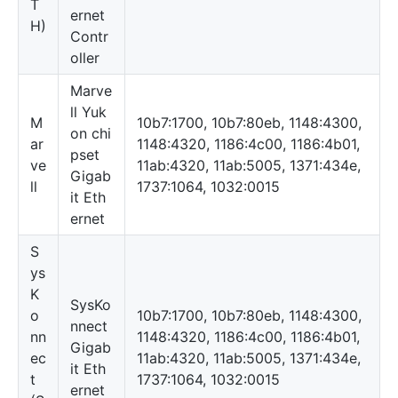
T
ernet
H)
Contr
oller
Marve
ll Yuk
M
10b7:1700, 10b7:80eb, 1148:4300,
on chi
ar
1148:4320, 1186:4c00, 1186:4b01,
pset
ve
11ab:4320, 11ab:5005, 1371:434e,
Gigab
ll
1737:1064, 1032:0015
it Eth
ernet
S
ys
K
SysKo
o
10b7:1700, 10b7:80eb, 1148:4300,
nnect
nn
1148:4320, 1186:4c00, 1186:4b01,
Gigab
ec
11ab:4320, 11ab:5005, 1371:434e,
it Eth
t
1737:1064, 1032:0015
ernet