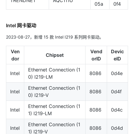
TRENDNET
AQC111U
05a
0f4
Intel 网卡驱动
2023-08-27，新增 15 款 Intel I219 系列网卡驱动。
Ven
Vend
Devic
Chipset
dor
orID
eID
Ethernet Connection (1
Intel
8086
0d4e
0) I219-LM
Ethernet Connection (1
Intel
8086
0d4f
0) I219-V
Ethernet Connection (1
Intel
8086
0d4c
1) I219-LM
Ethernet Connection (1
Intel
8086
0d4d
1) I219-V