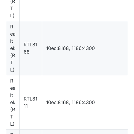
(R
T
L)
R
ea
lt
RTL81
ek
10ec:8168, 1186:4300
68
(R
T
L)
R
ea
lt
RTL81
ek
10ec:8168, 1186:4300
11
(R
T
L)