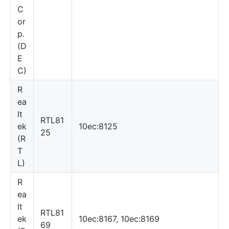
C
or
p.
(D
E
C)
R
ea
lt
RTL81
ek
10ec:8125
25
(R
T
L)
R
ea
lt
RTL81
ek
10ec:8167, 10ec:8169
69