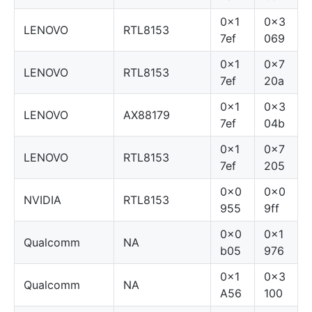
0x1
0x3
LENOVO
RTL8153
7ef
069
0x1
0x7
LENOVO
RTL8153
7ef
20a
0x1
0x3
LENOVO
AX88179
7ef
04b
0x1
0x7
LENOVO
RTL8153
7ef
205
0x0
0x0
NVIDIA
RTL8153
955
9ff
0x0
0x1
Qualcomm
NA
b05
976
0x1
0x3
Qualcomm
NA
A56
100