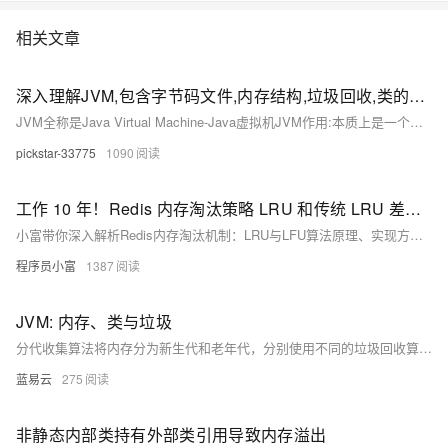
相关文章
深入理解JVM,包含字节码文件,内存结构,垃圾回收,类的声明周期,类加载器
JVM全称是Java Virtual Machine-Java虚拟机JVM作用:本质上是一个运行在计算机上的程序,职责是运行Java字节码文件,编译为机器码交由计算机运行类的生命周期概述:类的生命周期描述了一个类加载,使用,卸载的整个过类的生命周期阶段:类的声明周期主要分为五个阶段:加载->连接->初始化->使用->卸载,其中连接中分为三个小阶段验证->准备->解析类加载器的定义:JVM提供类加载器给Java程序去获取类和接口字节码数据类加载器的作用:类加载器接受字节码文件。
pickstar-33775
1090
工作 10 年！Redis 内存淘汰策略 LRU 和传统 LRU 差异，还傻傻分不清
小富带你深入解析Redis内存淘汰机制：LRU与LFU算法原理、实现方式及核心区别。揭秘Redis为何采用“近似LRU”，LFU如何解决频率老化问题，并结合实际场景教你如何选择合适策略，提升缓存命中率。
程序员小富
1387
JVM: 内存、类与垃圾
分代收集算法将内存分为新生代和老年代，分别使用不同的垃圾回收算法。新生代对象使用复制算法，老年代对象使用标记-清除或标记-整理算法。
蓝易云
275
非静态内部类持有外部类引用导致内存溢出