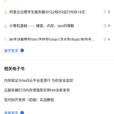
阿里云白嫖学生服务器30元2核2G运行内存14天
8
3
计算机基础-------硬盘、内存、cpu的理解
9
4
8k字详解整型(int)/字符型(char)/浮点型(float)/有符号
9
5
(signed)/无符号(unsigned)数据在内存中的存储【程序员
内功修炼/C语言】
【Java技术指南】「序列化系列」深入挖掘FST快速序
10
6
列化压缩内存的利器的特性和原理 
JVM运行时内存结构
4
7
相关电子书
内存取证与IaaS云平台恶意行 为的安全监控
在IE下的JS编程需注意的内存释放问题
7
8
云服务器ECS内存增强型实例re6全新发布
动态内存和智能指针
548
9
低代码开发师（初级）实战教程
Android系统如何管理自己内存的？
665
10
查看更多