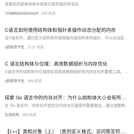
非静态内部类持有外部类引用导致内存溢出
1239859226203423
255
C语言如何使用结构体和指针来操作动态分配的内存
在C语言中，通过定义结构体并使用指向该结构体的指针，可以对动态分配的内存进行操作。首先利用 `malloc` 或 `calloc` 分配内存，然后通过指针访问和修改结构体成员，最后用 `free` 释放内存，实现资源的有效管理。
c的前世今生
2131
C 语言结构体与位域：高效数据组织与内存优化
C语言中的结构体与位域是实现高效数据组织和内存优化的重要工具。结构体允许将不同类型的数据组合成一个整体，而位域则进一步允许对结构体成员的位进行精细控制，以节省内存空间。两者结合使用，可在嵌入式系统等资源受限环境中发挥巨大作用。
c的前世今生
689
探索 Go 语言中的内存对齐：为什么结构体大小会有所不同？
在 Go 语言中，内存对齐是优化内存访问速度的重要概念。通过调整数据在内存中的位置，编译器确保不同类型的数据能够高效访问。本文通过示例代码展示了两个结构体 `A` 和 `B`，尽管字段相同但排列不同，导致内存占用分别为 40 字节和 48 字节。通过分析内存布局，解释了内存对齐的原因，并提供了优化结构体字段顺序的方法，以减少内存填充，提高性能。
左诗右码
286
【c++】类和对象（上）（类的定义格式、访问限定符、类域、类的实例化、对象的内存大小、this指针）