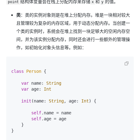
结构体变量会在栈上分配内存来存储
和
的值。
point
x
y
类
：类的实例对象则是在堆上分配内存。堆是一块相对较大
且管理较为复杂的内存区域，用于动态分配内存。当创建一
个类的实例时，系统会在堆上找到一块足够大的空闲内存空
间，并为该实例分配内存，同时还会进行一些额外的管理操
作，如初始化对象头信息等。例如：
class
Person
 {

var
 name: 
String
var
 age: 
Int
init
(
name
: 
String
, 
age
: 
Int
) {

self
.name 
=
 name

self
.age 
=
 age

    }

}
