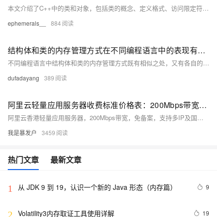
本文介绍了C++中的类和对象，包括类的概念、定义格式、访问限定符、类域、对象的创建及内存大小、以及this指针。通过示例代码详细解释了类的定义、成员函数和成员变量的作用，以及如何使用访问限定符控制成员的访问权限。此外，还讨论了对象的内存分配规则和this指针的使用场景，帮助读者深入理解面向对象编程的核心概念。
ephemerals__
884
结构体和类的内存管理方式在不同编程语言中的表现有何异同？
不同编程语言中结构体和类的内存管理方式既有相似之处，又有各自的特点。了解这些异同点有助于开发者在不同的编程语言中更有效地使用结构体和类来进行编程，合理地管理内存，提高程序的性能和可靠性。
dufadayang
389
阿里云轻量应用服务器收费标准价格表：200Mbps带宽、CPU内存及存储配置详解
阿里云香港轻量应用服务器，200Mbps带宽，免备案，支持多IP及国际线路，月租25元起，年付享8.5折优惠，适用于网站、应用等多种场景。
我是暴发户
3459
热门文章
最新文章
从 JDK 9 到 19，认识一个新的 Java 形态（内存篇）
9
1
Volatility3内存取证工具使用详解
19
2