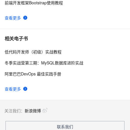
前端开发框架Bootstrap使用教程
Bootstrap系列 -- 34. 按钮下拉菜单
3
8
查看更多
bootstrap32-响应式实用工具类
586
9
bootstrap27-Bootstrap 按钮
516
10
相关电子书
低代码开发师（初级）实战教程
冬季实战营第三期：MySQL数据库进阶实战
阿里巴巴DevOps 最佳实践手册
查看更多
关注我们：
新浪微博
联系我们