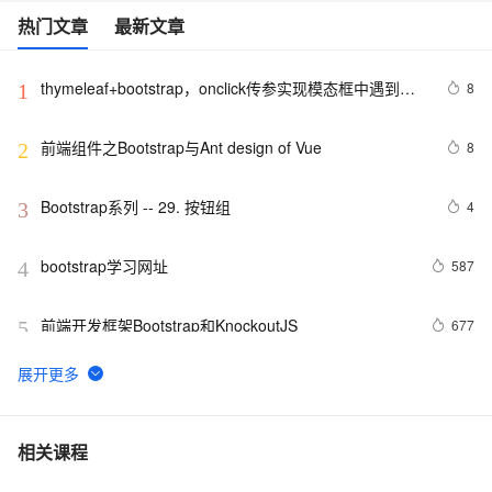
热门文章
最新文章
thymeleaf+bootstrap，onclick传参实现模态框中遇到的
8
1
错误
前端组件之Bootstrap与Ant design of Vue
8
2
Bootstrap系列 -- 29. 按钮组
4
3
bootstrap学习网址
587
4
前端开发框架Bootstrap和KnockoutJS
677
5
Bootstrap系列 -- 26. 下拉菜单标题
3
6
Bootstrap 分页功能
2
7
相关课程