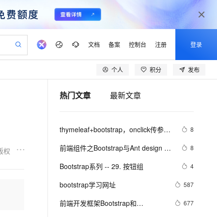
文档
备案
控制台
注册
登录
个人
积分
发布
验
作计划
器
AI 活动
专业服务
服务伙伴合作计划
开发者社区
加入我们
产品动态
服务平台百炼
阿里云 OPC 创新助力计划
热门文章
最新文章
一站式生成采购清单，支持单品或批量购买
可编辑精美 PPT 文稿
S产品伙伴计划（繁花）
峰会
CS
造的大模型服务与应用开发平台
Agency Agents：拥有专属领域专家
AI 生产力先锋
Al MaaS 服务伙伴赋能合作
域名
博文
Careers
PolarDB Agentic Database
至高可申请百万元
 轻松生成专业的 PPT
开启高性价比 AI 编程新体验
弹性可伸缩的云计算服务
先锋实践拓展 AI 生产力的边界
发布
多领域专家智能体,一键组建 AI 虚拟交付团队
Token 补贴，五大权
计划
海大会
伙伴信用分合作计划
商标
问答
社会招聘
thymeleaf+bootstrap，onclick传参实
8
益加速 OPC 成功
帕鲁游戏服务器
SS
HappyHorse 打造一站式影视创作平台
飞天发布时刻
HOT
秒悟 Meoo CLI 支持一键部
划
备案
电子书
校园招聘
现模态框中遇到的错误
联机服务器，轻松开启游戏
视频创作，一键激活电商全链路生产力
稳定、安全、高性价比、高性能的云存储服务
所见，即是所愿
署项目至阿里云账号
可视化编排打通从文字构思到成片全链路闭环
更多支持
前端组件之Bootstrap与Ant design of 
8
版权
划
公司注册
镜像站
视频生成
语音识别与合成
Vue
 智能体与工作流应用
漫剧工坊：一站式动画创作平台
AI 实训营
Flink OSS 支持
Bootstrap系列 -- 29. 按钮组
4
合作伙伴培训与认证
划
上云迁移
站生成，高效打造优质广告素材
全接入的云上超级电脑
通过阿里云百炼高效搭建AI应用,助力高效开发
快速生产连贯的高质量长漫剧
从基础到进阶，Agent 创客手把手教你
AssumeRole 角色自定义
lScope
我要反馈
e-1.1-T2V
Qwen3-TTS-Flash
bootstrap学习网址
587
查询合作伙伴
n Alibaba Cloud ISV 合作
代维服务
建企业门户网站
10 分钟搭建微信、支付宝小程序
百炼 Qwen3.7-Flash 系列模
畅细腻的高质量视频
离线语音合成大模型，多语言方言自适应，低延迟高稳定
创新加速
前端开发框架Bootstrap和
ope
登录合作伙伴管理后台
677
我要建议
站，无忧落地极速上线
以可视化方式快速构建移动和 PC 门户网站
国内短信简单易用，安全可靠，秒级触达，全球覆盖200+国家和地区。
高效部署网站，快速应用到小程序
型发布
KnockoutJS