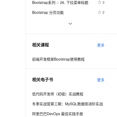
安全
Bootstrap系列 -- 26. 下拉菜单标题
我要投诉
e-1.1-I2V
Cosyvoice-V3-Flash
3
PolarDB
上云场景组合购
伴
Qoder CN V1.7.0 发布
漫剧创作，剧本、分镜、视频高效生成
100%兼容MySQL、PostgreSQL，兼容Oracle，支持集中和分布式
覆盖90%+业务场景，专享组合折扣价
畅自然，细节丰富
高表现力语音合成大模型，语音克隆听感自然
VPN
Bootstrap 分页功能
2
ernetes 版 ACK
云聚AI 严选权益
云安全中心 AI BAS 智能自动
SSL 证书
Bootstrap系列 -- 34. 按钮下拉菜单
3
2V
Fun-ASR
，一键激活高效办公新体验
理容器应用的 K8s 服务
精选AI产品，从模型到应用全链提效
化模拟渗透攻击产品发布
文戏情感细腻自然，动作戏激烈拳拳到肉，实现更强表演能力
支持中英文自由切换，具备更强的噪声鲁棒性
堡垒机
bootstrap32-响应式实用工具类
586
AI 用量加速计划
DataWorks ChatBI 会话支持
防火墙
、识别商机，让客服更高效、服务更出色。
bootstrap27-Bootstrap 按钮
新老同享，达量后返
上传临时文件分析
516
相关课程
更多
主机安全
应用
前端开发框架Bootstrap使用教程
千问办公
NEW
AI 应用及服务市场
的智能体编程平台
一站式AI生产力平台
AI 应用
伶鹊
相关电子书
更多
企业级人与Agent协作平台，接入和调度多个数字员工
智能客服平台，对话机器人、对话分析、智能外呼
大模型
大模型服务平台百炼 - 全妙
低代码开发师（初级）实战教程
自然语言处理
应用创作平台
多模态内容创作工具，已接入 DeepSeek
冬季实战营第三期：MySQL数据库进阶实战
数据标注
机器学习
阿里巴巴DevOps 最佳实践手册