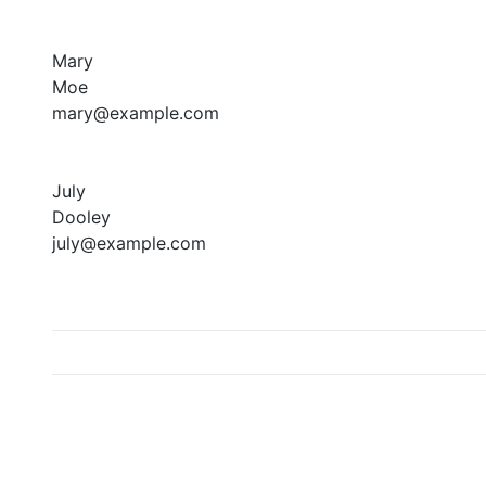
大模型解决方案
迁移与运维管理
快速部署 Dify，高效搭建 
Mary
Moe
专有云
mary@example.com
10 分钟在聊天系统中增加
July
Dooley
july@example.com