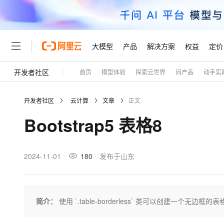
大模型
产品
解决方案
权益
定价
开发者社区
首页
模型体验
探索云世界
问产品
动手实
大模型
产品
解决方案
权益
定价
云市场
伙伴
服务
了解阿里云
精选产品
精选解决方案
普惠上云
产品定价
精选商城
成为销售伙伴
售前咨询
为什么选择阿里云
千问AI平台
开发者社区
云计算
文章
正文
了解云产品的定价详情
大模型服务平台百炼
睿译宝，AI翻译排版一
普惠上云 官方力荐
分销伙伴
在线服务
网站建设
什么是云计算
大
Bootstrap5 表格8
大模型服务与应用平台
上传文档即自动完成翻译和
云服务器38元/年起，超
咨询伙伴
多端小程序
技术领先
云上成本管理
售后服务
轻量应用服务器
GLM-5.2：长任务时代
官方推荐返现计划
大模型
精选产品
精选解决方案
Salesforce 国际版订阅
稳定可靠
管理和优化成本
推荐新用户得奖励，单订单
销售伙伴合作计划
2024-11-01
180
发布于山东
自助服务
友盟天域
安全合规
人工智能与机器学习
AI
文本生成
云数据库 RDS
Hermes Agent，打造
云工开物
无影生态合作计划
在线服务
观测云
分析师报告
自主进化，持久记忆，越用
高校专属算力普惠，学生认
计算
互联网应用开发
Qwen3.8-Max
HOT
Salesforce On Alibaba C
工单服务
Tuya 物联网平台阿里云
研究报告与白皮书
人工智能平台 PAI
快速拥有专属 OpenClaw
简介：
使用 `.table-borderless` 类可以创建一个无边框的
大模
Consulting Partner 合
大数据
容器
智能体时代全能旗舰模型
免费试用
短信专区
一站式AI开发、训练和推
蓝凌 OA
AI 大模型销售与服务生
现代化应用