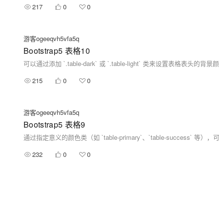
217
0
0
游客ogeeqvh5vfa5q
Bootstrap5 表格10
215
0
0
游客ogeeqvh5vfa5q
Bootstrap5 表格9
232
0
0