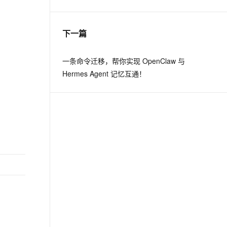
息提取
与 AI 智能体进行实时音视频通话
下一篇
从文本、图片、视频中提取结构化的属性信息
构建支持视频理解的 AI 音视频实时通话应用
t.diy 一步搞定创意建站
构建大模型应用的安全防护体系
一条命令迁移，帮你实现 OpenClaw 与
通过自然语言交互简化开发流程,全栈开发支持
通过阿里云安全产品对 AI 应用进行安全防护
Hermes Agent 记忆互通！