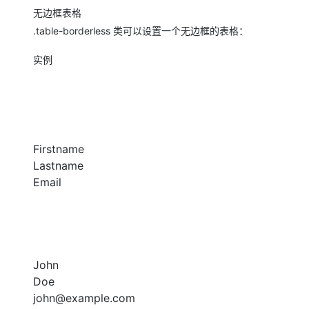
存储
天池大赛
Qwen3.7-Plus
云解析DNS
解决方案免费试用 新老
电子合同
无边框表格
最高领取价值200元试用
能看、能想、能动手的多模
安全
网络与CDN
.table-borderless 类可以设置一个无边框的表格：
AI 算法大赛
畅捷通
大数据开发治理平台 Data
AI 产品 免费试用
网络
安全
云开发大赛
Qwen3-VL-Plus
实例
Tableau 订阅
1亿+ 大模型 tokens 和 
可观测
入门学习赛
中间件
AI空中课堂在线直播课
云防火墙
140+云产品 免费试用
上云与迁云
云原生的云上边界网络安全
产品新客免费试用，最长1
数据库
生态解决方案
大模型服务
企业出海
大模型ACA认证体验
大数据计算
Firstname
助力企业全员 AI 认知与能
行业生态解决方案
千问AI平台-Token Plan
政企业务
Lastname
媒体服务
开发者生态解决方案
Email
企业服务与云通信
千问AI平台-模型体验
AI 开发和 AI 应用解决
在线体验全尺寸、多种模态
域名与网站
Happy 系列大模型
终端用户计算
John
Serverless
Doe
john@example.com
开发工具