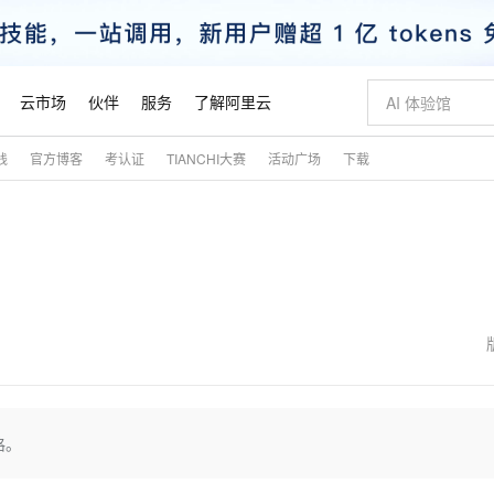
云市场
伙伴
服务
了解阿里云
践
官方博客
考认证
TIANCHI大赛
活动广场
下载
AI 特惠
数据与 API
成为产品伙伴
企业增值服务
最佳实践
价格计算器
AI 场景体
基础软件
产品伙伴合
阿里云认证
市场活动
配置报价
大模型
自助选配和估算价格
步到位
智启 AI 普惠权益
产品生态集成认证中心
企业支持计划
云上春晚
域名与网站
Qwen Audio：打造专属 AI 语音助手
千问官方 MaaS 平台，为开发者和 Agent 而生，新用户赠送 1 亿 + tokens 额度
一句话生成原生
AI Coding
阿里云Maa
2026 阿里云
云服务器 E
为企业打
数据集
Windows
大模型认证
模型
NEW
NEW
格式还原
值低价云产品抢先购
至高享 1亿+免费 tokens，加速 Al 应用落地
提供智能易用的域名与建站服务
Qwen-Audio-3.0-Realtime 端到端实时语音角色扮演
输入一句话想法,
智能编程，一键
安全可靠、
产品生态伙伴
专家技术服务
云上奥运之旅
弹性计算合作
阿里云中企出
手机三要素
宝塔 Linux
全部认证
价格优势
开源旗舰模型
即刻拥有 DeepSeek-V4-Pro
阿里云 OPC 创新助力计划
千问大模型
一键部署幻兽
AI 电商营销
对象存储 O
大模型
产品生态伙伴工作台
企业增值服务台
云栖战略参考
云存储合作计
云栖大会
身份实名认证
CentOS
训练营
推动算力普惠，释放技术红利
最高返9万
真正可用的 1M 上下文,一次完成代码全链路开发
快速构建应用程序和网站，即刻迈出上云第一步
轻松解锁专属 DeepSeek-V4-Pro
至高百万元 Token 补贴，加速一人公司成长
多元化、高性能、安全可靠的大模型服务
一键购买专属
从图文生成到
云上的中国
数据库合作计
活动全景
短信
Docker
图片和
自进化智能体
5 分钟轻松部署专属 QwenPaw
Token Plan 模型订阅计划
数字证书管理服务（原SSL证书）
高效搭建 AI
AI 广告创作
无影云电脑
企业成长
NEW
HOT
信息公告
看见新力量
云网络合作计
OCR 文字识别
JAVA
越聪明
证享300元代金券
全托管，含MySQL、PostgreSQL、SQL Server、MariaDB多引擎
Qwen3.8-Max 首发尝鲜，限时加量 10 倍，夜间低至2折
实现全站 HTTPS，呈现可信的 Web 访问
从聊天伙伴进化为能主动干活的本地数字员工
图文、视频一
随时随地安
魔搭 Mode
Kimi-K3
HappyHors
NEW
loud
服务实践
官网公告
金融模力时刻
Salesforce O
版
发票查验
全能环境
Claude Code + GStack 打造工程团队
千问办公，限时限量积分加倍
Qoder
低代码高效构
AI 建站
短信服务
表格。
型
NEW
作计划
Kimi 最新旗舰模型，长程编程与推理利器
让文字生成流
计划
创新中心
魔搭 ModelSc
健康状态
理服务
让AI从“聊天伙伴”进化为能干活的“数字员工”
安装技能 GStack，拥有专属 AI 工程团队
你的AI工作搭子，覆盖日常办公高频场景
面向真实软件的智能体编程平台
0 代码专业建
客户案例
天气预报查询
操作系统
态合作计划