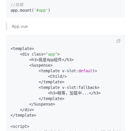
//挂载
app.mount(
'#app'
App.vue
<template>

    <div class=
"app"
>

        <h3>我是App组件</h3>

        <Suspense>

            <template v-slot:
default
>

                <Child/>

            </template>

            <template v-slot:fallback>

                <h3>稍等，加载中...</h3>

            </template>

        </Suspense>

    </div>

</template>

<script>
