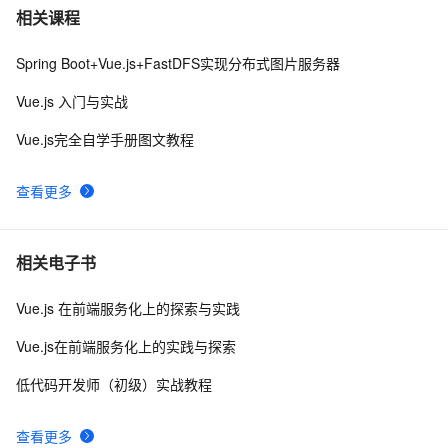
3分钟搞懂Vue整合Echarts实现可视化界面
5
7
相关课程
Spring Boot+Vue.js+FastDFS实现分布式图片服务器
vue3源码解析 --- 组件渲染：vnode 到真实 DOM 是如何
1
8
转变的
Vue.js 入门与实战
手拉手带你用 Vue3 + VantUI 写一个移动端脚手架 系列
9
9
Vue.js完全自学手册图文教程
二 （页面布局与兼容）
Vue 结合html2canvas和jsPDF实现html页面转pdf 
2
10
查看更多
相关电子书
Vue.js 在前端服务化上的探索与实践
Vue.js在前端服务化上的实践与探索
低代码开发师（初级）实战教程
查看更多