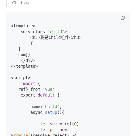
Child.vue
<template>

    <div class=
"child"
>

        <h3>我是Child组件</h3>

        {

   {

   sum}}

    </div>

</template>

<script>

import
 {

   ref} from 
'vue'
    export 
default
 {

        name:
'Child'
,

        async 
setup
()
{

let
sum
=
 ref(
0
)

let
p
=
new
Promise
((resolve,reject)=>{
