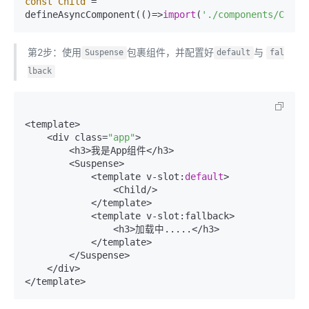
const
Child
=
defineAsyncComponent(()=>
import
(
'./components/Child
第2步：使用
包裹组件，并配置好
与
Suspense
default
fal
lback
<template>

    <div class=
"app"
>

        <h3>我是App组件</h3>

        <Suspense>

            <template v-slot:
default
>

                <Child/>

            </template>

            <template v-slot:fallback>

                <h3>加载中.....</h3>

            </template>

        </Suspense>

    </div>
