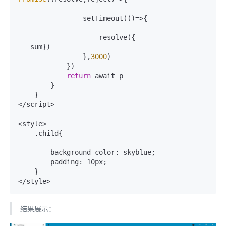
                setTimeout(()=>{

                    resolve({

   sum})

                },
3000
)

            })

return
 await p

        }

    }

</script>

<style>

    .child{

        background-color: skyblue;

        padding: 10px;

    }

结果展示：