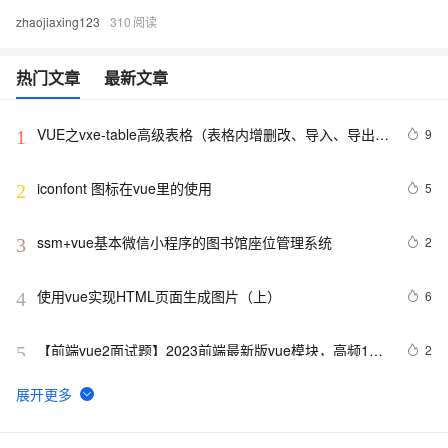
zhaojiaxing123
310
热门文章
最新文章
VUE之vxe-table高级表格（表格内增删改、导入、导出、
9
1
自定义打印、列设置隐藏显示等）用法
iconfont 图标在vue里的使用
5
2
ssm+vue基本微信小程序的图书馆座位管理系统
2
3
使用vue实现HTML页面生成图片（上）
6
4
【前端vue2面试题】2023前端最新版vue模块，高频17
2
5
问(上)
从零带你手把手实现Vue3响应式原理-下（Map和Set的处
5
6
理）