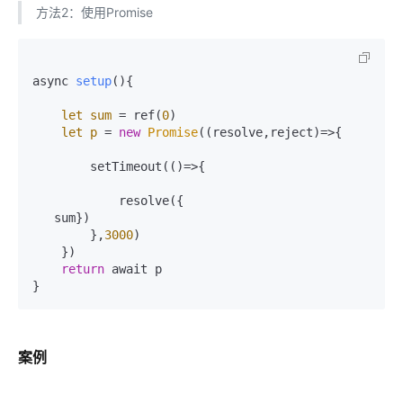
方法2：使用Promise
async 
setup
()
{

let
sum
=
 ref(
0
)

let
p
=
new
Promise
((resolve,reject)=>{

        setTimeout(()=>{

            resolve({

   sum})

        },
3000
)

    })

return
 await p

案例