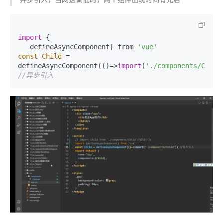
import
 {

   defineAsyncComponent} from 
'vue'
const
Child
=
defineAsyncComponent(()=>
import
(
'./components/Child
//异步引入