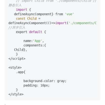
// import Child from './components/Child'//
静态引入
import
 {

   defineAsyncComponent} from 
'vue'
const
Child
=
defineAsyncComponent(()=>
import
(
'./components/Child
//异步引入
    export 
default
 {

        name:
'App'
,

        components:{

   Child},

    }

</script>

<style>

    .app{

        background-color: gray;

        padding: 10px;

    }
