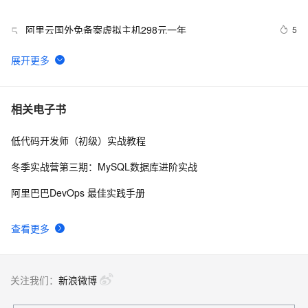
阿里云国外免备案虚拟主机298元一年
5
5
公安部备案“网络接入服务商”和“域名商”所属地区管辖选
43
6
择和填写说明
阿里云备案多个域名的方法（13个域名）
7
7
相关电子书
低代码开发师（初级）实战教程
阿里云海外服务器需要备案吗？
18
8
冬季实战营第三期：MySQL数据库进阶实战
App应用软件备案指南
8
9
阿里巴巴DevOps 最佳实践手册
阿里云备案平台企业备案实例全过程
8
10
查看更多
关注我们：
新浪微博