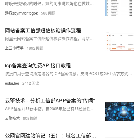
昨晚去姨妈家的时候，姐的同事说姨妈也在做域名业务。正因为批量挖掘备案域名的问题哭丧着脸。
游客zbymvtbnfpgok
588
网站备案工信部短信核验操作流程
阿里云网站备案工信部短信核验操作流程，网站备案通过阿里云初审后后提交到管局，需要进行工信部短信核验
上云小帮手
1892
icp备案查询免费API接口教程
该接口用于查询指定域名的ICP备案信息，支持POST或GET请求方式。请求时需提供用户ID、用户KEY及待查询的域名，可选参数为查询通道。响应中包含状态码、消息内容、备案号、备案主体、域名及审核时间等信息。示例中提供了GET和POST请求方式及返回数据样例。
estar.lee
2412
云擎技术---分析工信部APP备案的“传闻”
APP备案并非新事物，自2005年起已有非经营性互联网信息服务备案制度。备案针对的是网站主办者，而非用户，不涉及个人用户网络访问。网络接入服务提供者包括ISP和IDC，不限于三大运营商。通知要求不为未备案网站提供接入，但不影响国外软件使用。个人开发者不能涉及经营性内容，备案审核时长1-20个工作日。境内服务器和国内应用商店需备案，境外则无需。手机厂商不会开启白名单制，仅实行黑名单制。APP备案与民营经济发展壮大意见不冲突，工信部有权颁布相关规定。该政策不存在逐步试探底线情况，所有解读均有法律依据。
云擎技术
808
公网官网建站笔记（五）：域名工信部备案完整流程并解析公网访问