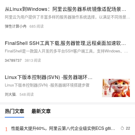
从Linux到Windows：阿里云服务器系统镜像适配场景与选择参考
阿里云为用户提供了丰富多样的服务器操作系统选择，以满足不同场景下的应用需求。目前，云服务器的操作系统镜像主要分为公共镜像、自定义镜像、共享镜像、镜像市场和社区镜像五大类。以下是对这些镜像类型的详细介绍及选择云服务器系统时需要考虑的因素，以供参考。
弹性计算小冉
685
FinalShell SSH工具下载,服务器管理,远程桌面加速软件,支持Windows,macOS,Linux
FinalShell是一款国人开发的多平台SSH客户端工具，支持Windows、Mac OS X和Linux系统。它提供一体化服务器管理功能，支持shell和sftp同屏显示，命令自动提示，操作便捷。软件还具备加速功能，提升访问服务器速度，适合普通用户和专业人士使用。
34789737
3813
Linux下版本控制器(SVN) -服务器端环境搭建步骤
Linux下版本控制器(SVN) -服务器端环境搭建步骤
刘大猫.
548
热门文章
最新文章
性能最大提升60%，阿里云第八代企业级实例ECS g8i正
22
1