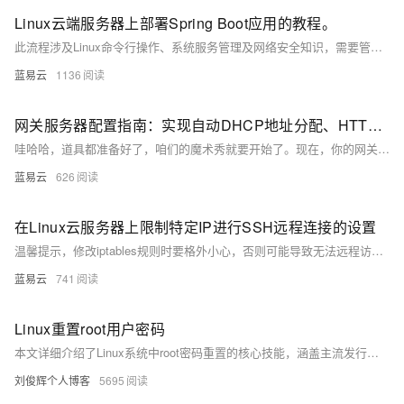
Linux云端服务器上部署Spring Boot应用的教程。
此流程涉及Linux命令行操作、系统服务管理及网络安全知识，需要管理员权限以进行配置和服务管理。务必在一个测试环境中验证所有步骤，确保一切配置正确无误后，再将应用部署到生产环境中。也可以使用如Ansible、Chef等配置管理工具来自动化部署过程，提升效率和可靠性。
蓝易云
1136
网关服务器配置指南：实现自动DHCP地址分配、HTTP服务和SSH无密码登录。
哇哈哈，道具都准备好了，咱们的魔术秀就要开始了。现在，你的网关服务器已经魔法满满，自动分配IP，提供网页服务，SSH登录如入无人之境。而整个世界，只会知道效果，不会知道是你在幕后操控一切。这就是真正的数字世界魔法师，随手拈来，手到擒来。
蓝易云
626
在Linux云服务器上限制特定IP进行SSH远程连接的设置
温馨提示，修改iptables规则时要格外小心，否则可能导致无法远程访问你的服务器。最好在掌握足够技术知识和理解清楚操作含义之后再进行。另外，在已经配置了防火墙的情况下，例如ufw(Ubuntu Firewall)或firewalld，需要按照相应的防火墙的规则来设置。
蓝易云
741
Linux重置root用户密码
本文详细介绍了Linux系统中root密码重置的核心技能，涵盖主流发行版如RHEL、CentOS、Debian、Ubuntu、Arch、openSUSE等的实操方法。内容包括通过GRUB引导编辑、单用户模式和Live CD救援三种方式重置密码的具体步骤，适配物理机、虚拟机及云服务器环境。文章分步解析了启动拦截、权限获取和密码重置三大阶段，并提供各发行版的实际操作代码示例，帮助管理员快速解决忘记root密码的问题。
刘俊辉个人博客
5695