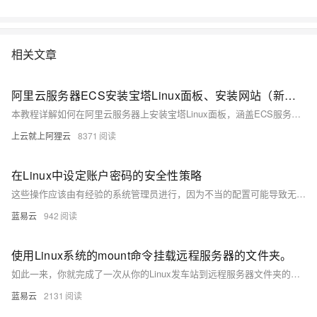
相关文章
阿里云服务器ECS安装宝塔Linux面板、安装网站（新手图文教程）
本教程详解如何在阿里云服务器上安装宝塔Linux面板，涵盖ECS服务器手动安装步骤，包括系统准备、远程连接、安装命令执行、端口开放及LNMP环境部署，手把手引导用户快速搭建网站环境。
上云就上阿狸云
8371
在Linux中设定账户密码的安全性策略
这些操作应该由有经验的系统管理员进行，因为不当的配置可能导致无法预期的安全问题或者系统访问问题。此外，提升安全性的同时，也需要考虑到用户的便利性，避免设置过于严苛的政策导致用户体验不佳。通常，强密码策略配合两因素认证（2FA）将大大加强账户的安全性。
蓝易云
942
使用Linux系统的mount命令挂载远程服务器的文件夹。
如此一来，你就完成了一次从你的Linux发车站到远程服务器文件夹的有趣旅行。在这个技术之旅中，你既探索了新地方，也学到了如何桥接不同系统之间的距离。
蓝易云
2131