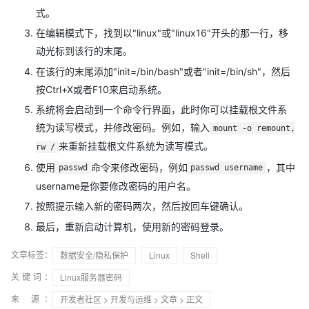
式。
在编辑模式下，找到以"linux"或"linux16"开头的那一行，移
动光标到该行的末尾。
在该行的末尾添加"init=/bin/bash"或者"init=/bin/sh"，然后
按Ctrl+X或者F10来启动系统。
系统将会启动到一个命令行界面，此时你可以挂载根文件系
统为读写模式，并修改密码。例如，输入
mount -o remount,
来重新挂载根文件系统为读写模式。
rw /
使用
命令来修改密码，例如
，其中
passwd
passwd username
username是你要修改密码的用户名。
按照提示输入新的密码两次，然后按回车键确认。
最后，重新启动计算机，使用新的密码登录。
文章标签：
数据安全/隐私保护
Linux
Shell
关键词：
Linux服务器密码
来 源：
开发者社区
>
开发与运维
>
文章
> 正文