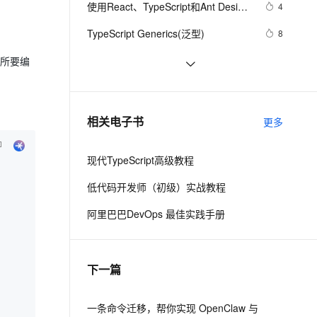
安全
使用React、TypeScript和Ant Design
我要投诉
e-1.1-I2V
Cosyvoice-V3-Flash
4
PolarDB
上云场景组合购
Milvus 弹性伸缩功能新增节
伴
构建现代化前端应用
漫剧创作，剧本、分镜、视频高效生成
100%兼容MySQL、PostgreSQL，兼容Oracle，支持集中和分布式
覆盖90%+业务场景，专享组合折扣价
点支持范围
畅自然，细节丰富
高表现力语音合成大模型，语音克隆听感自然
VPN
TypeScript Generics(泛型)
8
ernetes 版 ACK
云聚AI 严选权益
AI 原生数据库服务发布
SSL 证书
在Vue3.0+ts中如何使用h函数
3
2V
Fun-ASR
了所要编
，一键激活高效办公新体验
理容器应用的 K8s 服务
精选AI产品，从模型到应用全链提效
Agent 数据网关
文戏情感细腻自然，动作戏激烈拳拳到肉，实现更强表演能力
支持中英文自由切换，具备更强的噪声鲁棒性
堡垒机
JS超集对TypeScript的Map对象以及
4
AI 用量加速计划
云原生数据库 PolarDB
联合类型的深入实战
防火墙
、识别商机，让客服更高效、服务更出色。
typescript5-编译和安装ts代码
新老同享，达量后返
Agentic Database 发布
5
相关电子书
更多
主机安全
应用
现代TypeScript高级教程
千问办公
NEW
AI 应用及服务市场
的智能体编程平台
一站式AI生产力平台
低代码开发师（初级）实战教程
AI 应用
伶鹊
阿里巴巴DevOps 最佳实践手册
企业级人与Agent协作平台，接入和调度多个数字员工
智能客服平台，对话机器人、对话分析、智能外呼
大模型
大模型服务平台百炼 - 全妙
自然语言处理
下一篇
应用创作平台
多模态内容创作工具，已接入 DeepSeek
数据标注
机器学习
一条命令迁移，帮你实现 OpenClaw 与