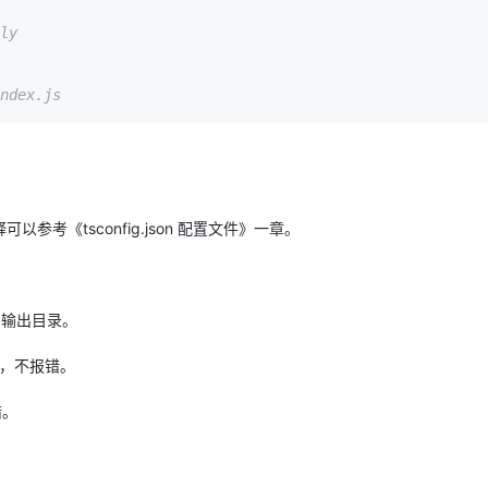
ly

AI 应用
10分钟微调：让0.6B模型媲美235B模
多模态数据信
型
依托云原生高可用架构,实现Dify私有化部署
用1%尺寸在特定领域达到大模型90%以上效果
一个 AI 助手
超强辅助，Bol
即刻拥有 DeepSeek-R1 满血版
在企业官网、通讯软件中为客户提供 AI 客服
多种方案随心选，轻松解锁专属 DeepSeek
《tsconfig.json 配置文件》一章。
贝到输出目录。
代码，不报错。
错。