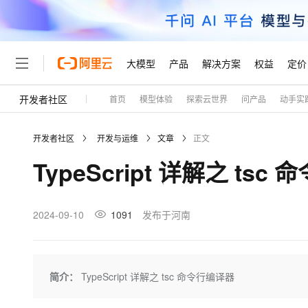
大模型
产品
解决方案
权益
定价
开发者社区
首页
模型体验
探索云世界
问产品
动手实
大模型
产品
解决方案
权益
定价
云市场
伙伴
服务
了解阿里云
精选产品
精选解决方案
普惠上云
产品定价
精选商城
成为销售伙伴
售前咨询
为什么选择阿里云
千问AI平台
开发者社区
开发与运维
文章
正文
了解云产品的定价详情
大模型服务平台百炼
千问办公，解锁你的工作
普惠上云 官方力荐
分销伙伴
在线服务
网站建设
什么是云计算
大
TypeScript 详解之 tsc
大模型服务与应用平台
企业级Agent产品，直接
云服务器38元/年起，超
咨询伙伴
多端小程序
技术领先
云上成本管理
售后服务
轻量应用服务器
Agency Agents：拥
官方推荐返现计划
大模型
精选产品
精选解决方案
Salesforce 国际版订阅
稳定可靠
管理和优化成本
推荐新用户得奖励，单订单
销售伙伴合作计划
2024-09-10
1091
发布于河南
自助服务
友盟天域
安全合规
人工智能与机器学习
AI
文本生成
云数据库 RDS
HappyHorse 打造一
云工开物
无影生态合作计划
在线服务
观测云
分析师报告
高校专属算力普惠，学生认
计算
互联网应用开发
Qwen3.8-Max
HOT
Salesforce On Alibaba C
工单服务
Tuya 物联网平台阿里云
研究报告与白皮书
人工智能平台 PAI
快速拥有专属 OpenClaw
简介：
TypeScript 详解之 tsc 命令行编译器
大模
Consulting Partner 合
大数据
容器
智能体时代全能旗舰模型
免费试用
短信专区
一站式AI开发、训练和推
蓝凌 OA
AI 大模型销售与服务生
现代化应用