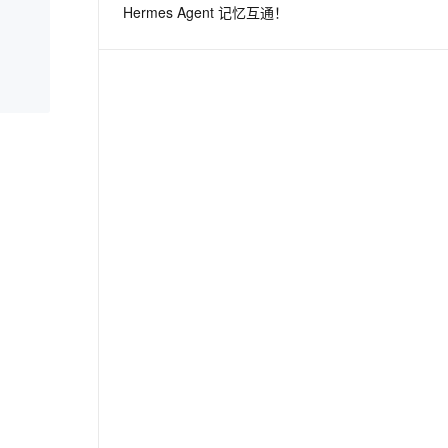
Hermes Agent 记忆互通！
息提取
与 AI 智能体进行实时音视频通话
从文本、图片、视频中提取结构化的属性信息
构建支持视频理解的 AI 音视频实时通话应用
t.diy 一步搞定创意建站
构建大模型应用的安全防护体系
通过自然语言交互简化开发流程,全栈开发支持
通过阿里云安全产品对 AI 应用进行安全防护