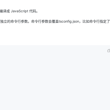
Deepseek-v4-pro
HappyHors
同享
万小智 AI 建站低至 15元/月
Qoder CN
AI 短剧/漫剧
云原生数据库 
快递物流查询
WordPress
成为服务伙
高校合作
点，立即开启云上创新
覆盖公网/内网、递归/权威、移动APP等全场景解析服务
送.CN域名，送备案服务码
基于千问大模型等，支持代码智能生成、研发智能问答
AI助力短剧
态智能体模型
旗舰 MoE 大模型，百万上下文与顶尖推理能力
图生视频，流
成 JavaScript 代码。
Ubuntu
服务生态伙伴
云工开物
企业应用
Works
Night Plan 支持 Qwen 3.8-Max
云原生大数据计算服务 MaxCompute
AI 办公
容器服务 Kub
NEW
GLM-5.2
Wan2.7-T
以接受独立的命令行参数。命令行参数会覆盖tsconfig.json，比如命令行指定
Red Hat
30+ 款产品免费体验
Data Agent 驱动的一站式 Data+AI 开发治理平台
夜间 5 折，Qwen/Meoo/TokenPlan 客户专享
面向分析的企业级SaaS模式云数据仓库
AI智能应用
提供一站式管
科研合作
视觉 Coding、空间感知、多模态思考等全面升级
1M上下文，专为长程任务能力而生
ERP
堂（旗舰版）
SUSE
智能客服
CRM
防护产品
2个月
自动承接线索
建站小程序
OA 办公系统
AI 应用构建
大模型原生
力提升
财税管理
模板建站
Qoder
大模型服务平台百炼-应用模版
HOT
NEW
面向真实软件
个人版上线、团队版降价；千问3.8-Max首发发尝鲜
丰富多元化的应用模版和解决方案
400电话
定制建站
万有无界
大模型服务平台百炼-智能体
方案
广告营销
模板小程序
的模型效果
灵活可视化地构建企业级 Agent
定制小程序
秒悟
人工智能平台 PAI
APP 开发
云端极速 AI 
新一代 AI 视频生成模型，深度适配广告营销等场景
AI Native 的算法工程平台，一站式完成建模、训练、推理服务部署
建站系统