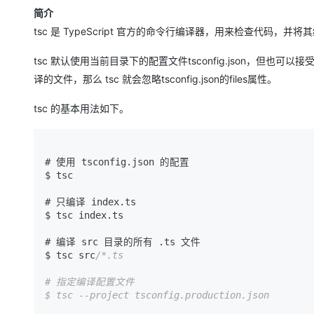
存储
天池大赛
Qwen3.7-Plus
云解析DNS
解决方案免费试用 新老
电子合同
简介
最高领取价值200元试用
能看、能想、能动手的多模
安全
网络与CDN
tsc 是 TypeScript 官方的命令行编译器，用来检查代码，并将其编译
AI 算法大赛
畅捷通
大数据开发治理平台 Data
AI 产品 免费试用
网络
安全
云开发大赛
Qwen3-VL-Plus
tsc 默认使用当前目录下的配置文件tsconfig.json，但也可
Tableau 订阅
1亿+ 大模型 tokens 和 
译的文件，那么 tsc 就会忽略tsconfig.json的files属性。
可观测
入门学习赛
中间件
AI空中课堂在线直播课
云防火墙
140+云产品 免费试用
tsc 的基本用法如下。
上云与迁云
云原生的云上边界网络安全
产品新客免费试用，最长1
数据库
生态解决方案
大模型服务
企业出海
大模型ACA认证体验
大数据计算
助力企业全员 AI 认知与能
行业生态解决方案
# 使用 tsconfig.
json
 的配置

千问AI平台-Token Plan
政企业务
媒体服务
$ tsc

开发者生态解决方案
企业服务与云通信
# 只编译 index.
ts
千问AI平台-模型体验
AI 开发和 AI 应用解决
$ tsc index.
ts
在线体验全尺寸、多种模态
域名与网站
# 编译 src 目录的所有 .
ts
 文件

Happy 系列大模型
$ tsc src
/*.ts

终端用户计算
# 指定编译配置文件

Serverless
$ tsc --project tsconfig.production.json

开发工具