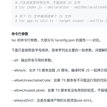
大模型解决方案
# 只生成类型声明文件，不编译出 JS 文件

$ tsc index.js --declaration --emitDeclarationOn
迁移与运维管理
快速部署 Dify，高效搭建 
# 多个 TS 文件编译成单个 JS 文件

专有云
10 分钟在聊天系统中增加
命令行参数
tsc 的命令行参数，大部分与 tsconfig.json 的属性一一对应。
下面只是按照首字母排序，简单罗列出主要的一些参数，详细解释可以参考
--all：输出所有可用的参数。
--allowJs：允许 TS 脚本加载 JS 模块，编译时将 JS 一起拷
--allowUnreachableCode：如果 TS 脚本有不可能运行到的
--allowUnusedLabels：如果 TS 脚本有没有用到的标签，不报
--alwaysStrict：总是在编译产物的头部添加use strict。