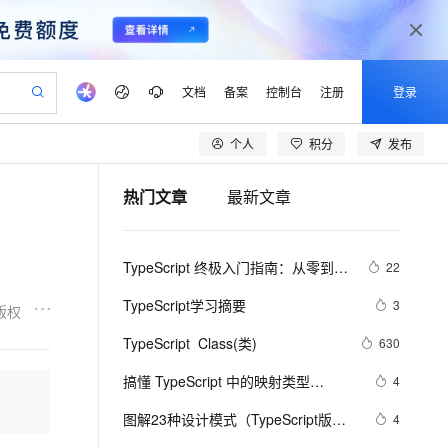
文档
备案
控制台
注册
登录
个人
积分
发布
验
作计划
器
AI 活动
专业服务
服务伙伴合作计划
开发者社区
加入我们
产品动态
服务平台百炼
阿里云 OPC 创新助力计划
热门文章
最新文章
一站式生成采购清单，支持单品或批量购买
io：打造专属 AI 语音助手
S产品伙伴计划（繁花）
峰会
CS
造的大模型服务与应用开发平台
一句话生成原生可编辑精美 PPT 文稿
AI 生产力先锋
Al MaaS 服务伙伴赋能合作
域名
博文
Careers
至高可申请百万元
Qwen3.8-Max 模型上线
开启高性价比 AI 编程新体验
弹性可伸缩的云计算服务
Qwen-Audio-3.0-Realtime 端到端实时语音角色扮演
输入一句话想法, 轻松生成专业的 PPT
先锋实践拓展 AI 生产力的边界
Token 补贴，五大权
计划
海大会
伙伴信用分合作计划
商标
问答
社会招聘
TypeScript 终极入门指南：从零到精
22
益加速 OPC 成功
eek-V4-Pro
SS
一键部署幻兽帕鲁游戏服务器
飞天发布时刻
HOT
Open Search 向量检索版支
划
备案
电子书
校园招聘
通 🚀
pSeek-V4-Pro
视频创作，一键激活电商全链路生产力
稳定、安全、高性价比、高性能的云存储服务
一键购买专属联机服务器，轻松开启游戏
所见，即是所愿
持视频检索 Pipeline 功能
更多支持
TypeScript学习摘要
3
版权
划
公司注册
镜像站
视频生成
语音识别与合成
专属 QwenPaw
漫剧工坊：一站式动画创作平台
AI 实训营
HOT
应用身份服务 (IDaaS)
TypeScript  Class(类)
630
合作伙伴培训与认证
划
上云迁移
站生成，高效打造优质广告素材
全接入的云上超级电脑
从聊天伙伴进化为能主动干活的本地数字员工
快速生产连贯的高质量长漫剧
从基础到进阶，Agent 创客手把手教你
OpenClaw 管理能力上线
lScope
我要反馈
e-1.1-T2V
Qwen3-TTS-Flash
搞懂 TypeScript 中的映射类型
4
查询合作伙伴
n Alibaba Cloud ISV 合作
代维服务
建企业门户网站
10 分钟搭建微信、支付宝小程序
MaxCompute MaxFrame 提
（Mapped Types）
畅细腻的高质量视频
离线语音合成大模型，多语言方言自适应，低延迟高稳定
创新加速
图解23种设计模式（TypeScript版）
ope
登录合作伙伴管理后台
4
我要建议
站，无忧落地极速上线
以可视化方式快速构建移动和 PC 门户网站
国内短信简单易用，安全可靠，秒级触达，全球覆盖200+国家和地区。
高效部署网站，快速应用到小程序
供自动弹性内存功能
——前端切图崽必修内功心法