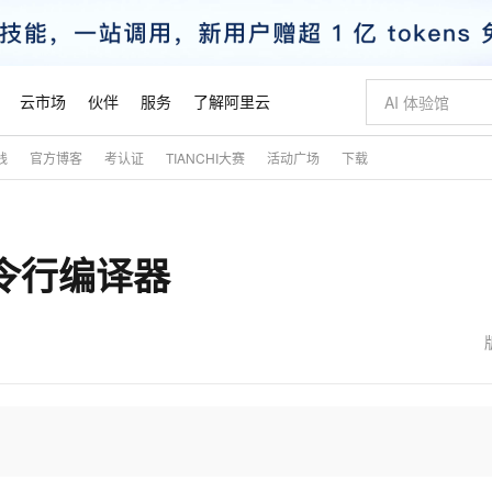
云市场
伙伴
服务
了解阿里云
践
官方博客
考认证
TIANCHI大赛
活动广场
下载
AI 特惠
数据与 API
成为产品伙伴
企业增值服务
最佳实践
价格计算器
AI 场景体
基础软件
产品伙伴合
阿里云认证
市场活动
配置报价
大模型
自助选配和估算价格
新方式
睿译宝，AI翻译排版一步到位
智启 AI 普惠权益
产品生态集成认证中心
企业支持计划
云上春晚
域名与网站
千问官方 MaaS 平台，为开发者和 Agent 而生，新用户赠送 1 亿 + tokens 额度
Qwen Aud
AI Coding
阿里云Maa
2026 阿里云
云服务器 E
为企业打
数据集
Windows
大模型认证
模型
NEW
NEW
 命令行编译器
交付可用成果
值低价云产品抢先购
上传文档即自动完成翻译和格式还原
至高享 1亿+免费 tokens，加速 Al 应用落地
提供智能易用的域名与建站服务
智能编程，一键
安全可靠、
产品生态伙伴
专家技术服务
云上奥运之旅
弹性计算合作
阿里云中企出
手机三要素
宝塔 Linux
全部认证
价格优势
有专属领域专家
GLM-5.2：长任务时代开源旗舰模型
阿里云 OPC 创新助力计划
千问大模型
即刻拥有 DeepS
AI 电商营销
对象存储 O
大模型
产品生态伙伴工作台
企业增值服务台
云栖战略参考
云存储合作计
云栖大会
身份实名认证
CentOS
训练营
推动算力普惠，释放技术红利
最高返9万
多领域专家智能体,一键组建 AI 虚拟交付团队
快速构建应用程序和网站，即刻迈出上云第一步
至高百万元 Token 补贴，加速一人公司成长
多元化、高性能、安全可靠的大模型服务
真正可用的 1M 上下文,一次完成代码全链路开发
轻松解锁专属 Dee
从图文生成到
云上的中国
数据库合作计
活动全景
短信
Docker
图片和
站式影视创作平台
Hermes Agent，打造自进化智能体
Token Plan 模型订阅计划
数字证书管理服务（原SSL证书）
5 分钟轻松部署
AI 广告创作
无影云电脑
企业成长
NEW
信息公告
看见新力量
云网络合作计
OCR 文字识别
JAVA
证享300元代金券
可视化编排打通从文字构思到成片全链路闭环
全托管，含MySQL、PostgreSQL、SQL Server、MariaDB多引擎
自主进化，持久记忆，越用越聪明
Qwen3.8-Max 首发尝鲜，限时加量 10 倍，夜间低至2折
实现全站HTTPS，呈现可信的WEB访问
图文、视频一
随时随地安
魔搭 Mode
Kimi-K3
HappyHors
NEW
loud
服务实践
官网公告
金融模力时刻
Salesforce O
版
发票查验
全能环境
Claude Code + GStack 打造工程团队
千问办公，限时限量积分加倍
Qoder
低代码高效构
AI 建站
短信服务
型
NEW
作计划
Kimi 最新旗舰模型，长程编程与推理利器
让文字生成流
计划
创新中心
魔搭 ModelSc
健康状态
理服务
让AI从“聊天伙伴”进化为能干活的“数字员工”
安装技能 GStack，拥有专属 AI 工程团队
你的AI工作搭子，覆盖日常办公高频场景
面向真实软件的智能体编程平台
0 代码专业建
客户案例
天气预报查询
操作系统
态合作计划