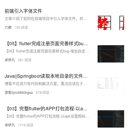
前端引入字体文件
文章介绍了如何在前端项目中引入字体文件，并展示了具体的HTML和CSS代码示例，包括如何使用`@font-face`规则来定义字体和在页面中应用自定义字体。
六卿
755
【05】flutter完成注册页面完善样式bug-增加自定义可复用组件widgets-严格规划文件和目录结构-规范入口文件-开发完整的社交APP-前端客户端开发+数据联调|以优雅草商业项目为例做开发-flutter开发-全流程-商业应用级实战开发-优雅草央千澈
【05】flutter完成注册页面完善样式bug-增加自定义可复用组件widgets-严格规划文件和目录结构-规范入口文件-开发完整的社交APP-前端客户端开发+数据联调|以优雅草商业项目为例做开发-flutter开发-全流程-商业应用级实战开发-优雅草央千澈
卓伊凡
581
Java||Springboot读取本地目录的文件和文件结构，读取服务器文档目录数据供前端渲染的API实现
博客不应该只有代码和解决方案，重点应该在于给出解决方案的同时分享思维模式，只有思维才能可持续地解决问题，只有思维才是真正值得学习和分享的核心要素。如果这篇博客能给您带来一点帮助，麻烦您点个赞支持一下，还可以收藏起来以备不时之需，有疑问和错误欢迎在评论区指出~
游客lijmi4663rgsa
978
【03】完整flutter的APP打包流程-以apk设置图标-包名-签名-APP名-打包流程为例—-开发完整的社交APP-前端客户端开发+数据联调|以优雅草商业项目为例做开发-flutter开发-全流程-商业应用级实战开发-优雅草央千澈 章节内容【03】
【03】完整flutter的APP打包流程-以apk设置图标-包名-签名-APP名-打包流程为例—-开发完整的社交APP-前端客户端开发+数据联调|以优雅草商业项目为例做开发-flutter开发-全流程-商业应用级实战开发-优雅草央千澈 章节内容【03】
卓伊凡
1716