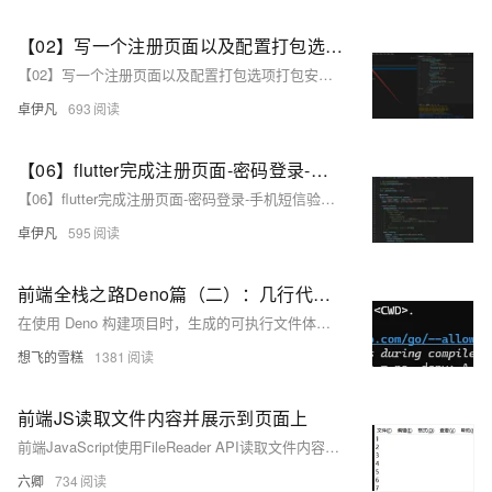
【02】写一个注册页面以及配置打包选项打包安卓apk测试—开发完整的社交APP-前端客户端开发+数据联调|以优雅草商业项目为例做开发-flutter开发-全流程-商业应用级实战开发-优雅草央千澈
【02】写一个注册页面以及配置打包选项打包安卓apk测试—开发完整的社交APP-前端客户端开发+数据联调|以优雅草商业项目为例做开发-flutter开发-全流程-商业应用级实战开发-优雅草央千澈
卓伊凡
693
【06】flutter完成注册页面-密码登录-手机短信验证-找回密码相关页面-并且实现静态跳转打包demo做演示-开发完整的社交APP-前端客户端开发+数据联调|以优雅草商业项目为例做开发-flutter开发-全流程-商业应用级实战开发-优雅草央千澈
【06】flutter完成注册页面-密码登录-手机短信验证-找回密码相关页面-并且实现静态跳转打包demo做演示-开发完整的社交APP-前端客户端开发+数据联调|以优雅草商业项目为例做开发-flutter开发-全流程-商业应用级实战开发-优雅草央千澈
卓伊凡
595
前端全栈之路Deno篇（二）：几行代码打包后接近100M？别慌，带你掌握Deno2.0的安装到项目构建全流程、剖析构建物并了解其好处
在使用 Deno 构建项目时，生成的可执行文件体积较大，通常接近 100 MB，而 Node.js 构建的项目体积则要小得多。这是由于 Deno 包含了完整的 V8 引擎和运行时，使其能够在目标设备上独立运行，无需额外安装依赖。尽管体积较大，但 Deno 提供了更好的安全性和部署便利性。通过裁剪功能、使用压缩工具等方法，可以优化可执行文件的体积。
想飞的雪糕
1381
前端JS读取文件内容并展示到页面上
前端JavaScript使用FileReader API读取文件内容，支持文本类型文件。在文件读取成功后，可以通过onload事件处理函数获取文件内容，然后展示到页面上。
六卿
734