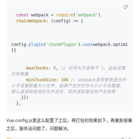
const
 webpack = 
require
(
'webpack'
)

chainWebpack
: 
(
config
) =>
 {

config.
plugin
(
'chunkPlugin'
).
use
(webpack.
optimize
.
L
[{

maxChunks
: 
5
, 
// 必须大于或等于 1，此处设置
文件数量
minChunkSize
: 
100
// webpack官网意思是合并
小于设置数量大小文件，如果产生的文件大小小于设置值，
那么直接和其他的文件合并，目前该配置没有产生效果
    }])

Vue.config.js里这么配置了之后，再打包的效果如下，再重新部署
之后，服务没问题了，问题解决。