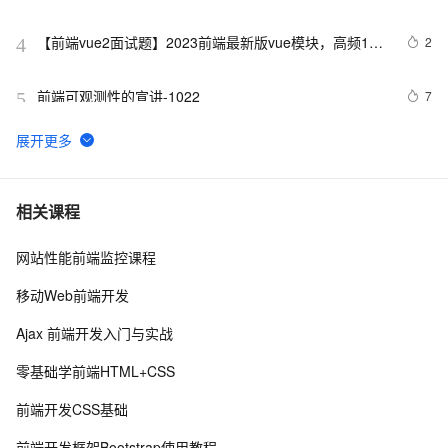
【前端vue2面试题】2023前端最新版vue模块，高频17
2
4
问(上)
前端可观测性的宣讲-1022
7
5
2022 前端包管理方案-pnpm 和 corepack
5
6
而桌面app向来是web前端开发开发人员下意识的避开方
2
7
相关课程
网站性能前端监控课程
前端常见的HTTP状态码
9
8
移动Web前端开发
前端组件之Bootstrap与Ant design of Vue
6
9
Ajax 前端开发入门与实战
探索现代前端工程化工具与流程：提升开发效率和项目质
6
10
零基础学前端HTML+CSS
量
前端开发CSS基础
前端开发框架Bootstrap使用教程