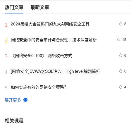
热门文章
最新文章
2024黑帽大会最热门的九大AI网络安全工具
8
1
网络安全中的安全审计与合规性：技术深度解析
15
2
《网络安全0-100》-网络攻击方式
6
3
[网络安全]DVWA之SQL注入—High level解题简析
6
4
如何实施有效的网络安全策略？
4
5
【网络安全 | 网安工具】御剑WEB指纹识别系统使用详
13
6
析
网络安全产品之认识防非法外联系统
11
7
相关课程