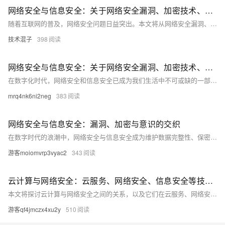
网络安全与信息安全：关于网络安全漏洞、加密技术、安全意识等方面的知识分享
随着互联网的普及，网络安全问题日益突出。本文将从网络安全漏洞、加密技术和安全意识三个方面进行探讨，旨在提高读者对网络安全的认识和防范能力。通过分析常见的网络安全漏洞，介绍加密技术的基本原理和应用，以及强调安全意识的重要性，帮助读者更好地保护自己的网络信息安全。
技术混子
398
网络安全与信息安全：关于网络安全漏洞、加密技术、安全意识等方面的知识分享
在数字化时代，网络安全和信息安全已成为我们生活中不可或缺的一部分。本文将介绍网络安全漏洞、加密技术和安全意识等方面的内容，并提供一些实用的代码示例。通过阅读本文，您将了解到如何保护自己的网络安全，以及如何提高自己的信息安全意识。
mrq4nk6ni2neg
383
网络安全与信息安全：漏洞、加密与意识的交织
在数字时代的浪潮中，网络安全与信息安全成为维护数据完整性、保密性和可用性的关键。本文深入探讨了网络安全中的漏洞概念、加密技术的应用以及提升安全意识的重要性。通过实际案例分析，揭示了网络攻击的常见模式和防御策略，强调了教育和技术并重的安全理念。旨在为读者提供一套全面的网络安全知识框架，从而在日益复杂的网络环境中保护个人和组织的资产安全。
游客moiomvrp3vyac2
343
云计算与网络安全：云服务、网络安全、信息安全等技术领域的融合与挑战
本文将探讨云计算与网络安全之间的关系，以及它们在云服务、网络安全和信息安全等技术领域中的融合与挑战。我们将分析云计算的优势和风险，以及如何通过网络安全措施来保护数据和应用程序。我们还将讨论如何确保云服务的可用性和可靠性，以及如何处理网络攻击和数据泄露等问题。最后，我们将提供一些关于如何在云计算环境中实现网络安全的建议和最佳实践。
游客qf4jmczx4xu2y
510