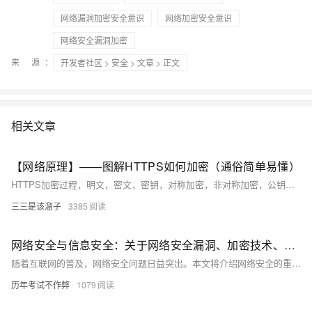
网络漏洞加密安全意识
网络加密安全意识
网络安全漏洞加密
来 源：
开发者社区
>
安全
>
文章
> 正文
相关文章
【网络原理】——图解HTTPS如何加密（通俗简单易懂）
HTTPS加密过程，明文，密文，密钥，对称加密，非对称加密，公钥和私钥，证书加密
三三是该溜子
3385
网络安全与信息安全：关于网络安全漏洞、加密技术、安全意识等方面的知识分享
随着互联网的普及，网络安全问题日益突出。本文将介绍网络安全的重要性，分析常见的网络安全漏洞及其危害，探讨加密技术在保障网络安全中的作用，并强调提高安全意识的必要性。通过本文的学习，读者将了解网络安全的基本概念和应对策略，提升个人和组织的网络安全防护能力。
历年考试不作弊
1079