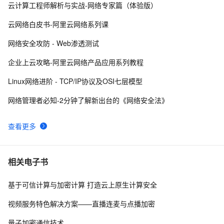
云计算工程师解析与实战-网络专家篇（体验版）
亮相国家网络安全宣传周，阿里云全新展现云原生免疫防
5
8
线
云网络白皮书-阿里云网络系列课
深入理解SSL数字证书：定义、工作原理与网络安全的重
3
9
网络安全攻防 - Web渗透测试
要性
网络安全之认识托管威胁检测与响应（MDR）
9
10
企业上云攻略-阿里云网络产品应用系列教程
Linux网络进阶 - TCP/IP协议及OSI七层模型
网络管理者必知-2分钟了解新出台的《网络安全法》
查看更多
相关电子书
基于可信计算与加密计算 打造云上原生计算安全
视频服务特色解决方案——直播连麦与点播加密
量子加密通信技术