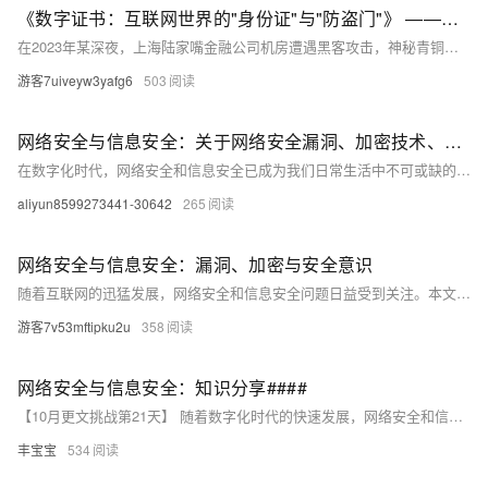
《数字证书：互联网世界的"身份证"与"防盗门"》 ——揭秘网络安全背后的加密江湖
在2023年某深夜，上海陆家嘴金融公司机房遭遇黑客攻击，神秘青铜大门与九大掌门封印的玉牌突现，阻止了入侵。此门象征数字证书，保障网络安全。数字证书如验钞机识别假币，保护用户数据。它通过SSL/TLS加密、CA认证和非对称加密，构建安全通信。证书分为DV、OV、EV三类，分别适合不同场景。忽视证书安全可能导致巨额损失。阿里云提供一站式证书服务，助力企业部署SSL证书，迎接未来量子计算和物联网挑战。
游客7uiveyw3yafg6
503
网络安全与信息安全：关于网络安全漏洞、加密技术、安全意识等方面的知识分享
在数字化时代，网络安全和信息安全已成为我们日常生活中不可或缺的一部分。本文将深入探讨网络安全漏洞、加密技术和安全意识等方面的问题，并提供一些实用的建议和解决方案。我们将通过分析网络攻击的常见形式，揭示网络安全的脆弱性，并介绍如何利用加密技术来保护数据。此外，我们还将强调提高个人和企业的安全意识的重要性，以应对日益复杂的网络威胁。无论你是普通用户还是IT专业人士，这篇文章都将为你提供有价值的见解和指导。
aliyun8599273441-30642
265
网络安全与信息安全：漏洞、加密与安全意识
随着互联网的迅猛发展，网络安全和信息安全问题日益受到关注。本文深入探讨了网络安全漏洞、加密技术以及提高个人和组织的安全意识的重要性。通过分析常见的网络攻击手段如缓冲区溢出、SQL注入等，揭示了计算机系统中存在的缺陷及其潜在威胁。同时，详细介绍了对称加密和非对称加密算法的原理及应用场景，强调了数字签名和数字证书在验证信息完整性中的关键作用。此外，还讨论了培养良好上网习惯、定期备份数据等提升安全意识的方法，旨在帮助读者更好地理解和应对复杂的网络安全挑战。
游客7v53mftipku2u
358
网络安全与信息安全：知识分享####
【10月更文挑战第21天】 随着数字化时代的快速发展，网络安全和信息安全已成为个人和企业不可忽视的关键问题。本文将探讨网络安全漏洞、加密技术以及安全意识的重要性，并提供一些实用的建议，帮助读者提高自身的网络安全防护能力。 ####
丰宝宝
534