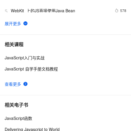
WebKit  上的JS直接使用Java Bean
578
5
ArcGIS JavaScript在线编辑
606
6
js脚本语言在页面上不执行
462
7
相关课程
JavaScript入门与实战
Visual Studio正式支持jQuery JavaScript程式库
3
8
JavaScript 自学手册文档教程
【Javascript Demo】一个日期下拉菜单的实现
479
9
查看更多
密码强度应用(js)
6
10
相关电子书
JavaScript函数
Delivering Javascript to World