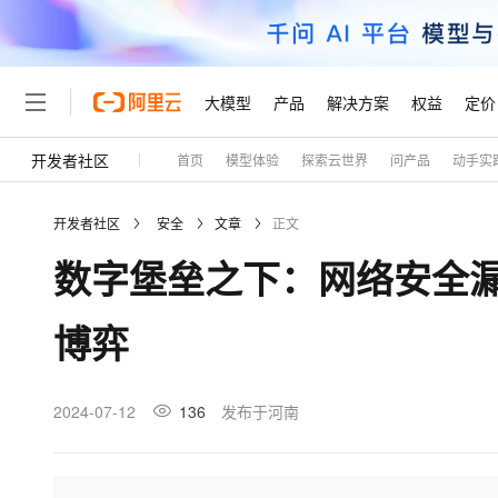
大模型
产品
解决方案
权益
定价
开发者社区
首页
模型体验
探索云世界
问产品
动手实
大模型
产品
解决方案
权益
定价
云市场
伙伴
服务
了解阿里云
精选产品
精选解决方案
普惠上云
产品定价
精选商城
成为销售伙伴
售前咨询
为什么选择阿里云
千问AI平台
开发者社区
安全
文章
正文
了解云产品的定价详情
大模型服务平台百炼
千问办公，解锁你的工作
普惠上云 官方力荐
分销伙伴
在线服务
网站建设
什么是云计算
大
数字堡垒之下：网络安全
大模型服务与应用平台
企业级Agent产品，直接
云服务器38元/年起，超
咨询伙伴
多端小程序
技术领先
云上成本管理
售后服务
轻量应用服务器
Agency Agents：拥
官方推荐返现计划
大模型
精选产品
精选解决方案
Salesforce 国际版订阅
稳定可靠
博弈
管理和优化成本
推荐新用户得奖励，单订单
销售伙伴合作计划
自助服务
友盟天域
安全合规
人工智能与机器学习
AI
文本生成
云数据库 RDS
HappyHorse 打造一
云工开物
无影生态合作计划
在线服务
观测云
分析师报告
高校专属算力普惠，学生认
计算
互联网应用开发
2024-07-12
136
发布于河南
Qwen3.8-Max
HOT
Salesforce On Alibaba C
工单服务
Tuya 物联网平台阿里云
研究报告与白皮书
人工智能平台 PAI
快速拥有专属 OpenClaw
大模
Consulting Partner 合
大数据
容器
智能体时代全能旗舰模型
免费试用
短信专区
一站式AI开发、训练和推
蓝凌 OA
AI 大模型销售与服务生
现代化应用