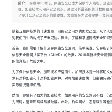
存储
天池大赛
Qwen3.7-Plus
简介：
在数字化时代，网络安全已成为保护个人隐私、企业
云解析DNS
解决方案免费试用 新老
电子合同
理、加密技术和用户安全意识。通过分析最新的统计数据和
最高领取价值200元试用
能看、能想、能动手的多模
安全
网络与CDN
AI 算法大赛
畅捷通
了提升公众安全意识的重要性。文章旨在为读者提供一套综
大数据开发治理平台 Data
AI 产品 免费试用
网络
安全
云开发大赛
Qwen3-VL-Plus
Tableau 订阅
1亿+ 大模型 tokens 和 
可观测
入门学习赛
中间件
随着互联网技术的飞速发展，网络安全问题也愈发凸显。从个人
AI空中课堂在线直播课
云防火墙
140+云产品 免费试用
对我们的生活构成了严重威胁。因此，了解和掌握网络安全知识
上云与迁云
云原生的云上边界网络安全
产品新客免费试用，最长1
数据库
生态解决方案
大模型服务
首先，我们需要了解什么是网络安全漏洞。简单来说，它是指计
企业出海
大模型ACA认证体验
大数据计算
信息安全漏洞共享平台（CNVD）的数据，2019年新增安全漏
助力企业全员 AI 认知与能
行业生态解决方案
千问AI平台-Token Plan
政企业务
的信息处于危险之中。
媒体服务
开发者生态解决方案
企业服务与云通信
为了保护信息安全，加密技术应运而生。加密技术是一种将明文
千问AI平台-模型体验
AI 开发和 AI 应用解决
术有对称加密和非对称加密两种。对称加密速度快，但密钥传输
在线体验全尺寸、多种模态
域名与网站
实际情况选择使用。
Happy 系列大模型
终端用户计算
然而，即使有了强大的加密技术，如果用户的安全意识不强，仍
Serverless
为密码，这些密码极易被破解。此外，钓鱼网站、恶意软件等也
开发工具