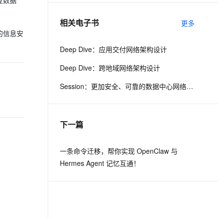
复数据
相关电子书
更多
息提取
与 AI 智能体进行实时音视频通话
的信息安
从文本、图片、视频中提取结构化的属性信息
构建支持视频理解的 AI 音视频实时通话应用
Deep Dive：应用交付网络架构设计
t.diy 一步搞定创意建站
构建大模型应用的安全防护体系
Deep Dive：跨地域网络架构设计
通过自然语言交互简化开发流程,全栈开发支持
通过阿里云安全产品对 AI 应用进行安全防护
Session：更加安全、可靠的数据中心网络产品更新
下一篇
一条命令迁移，帮你实现 OpenClaw 与
Hermes Agent 记忆互通！