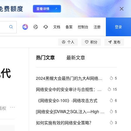
文档
备案
控制台
注册
登录
个人
积分
发布
验
作计划
器
AI 活动
专业服务
服务伙伴合作计划
开发者社区
加入我们
产品动态
服务平台百炼
阿里云 OPC 创新助力计划
热门文章
最新文章
一站式生成采购清单，支持单品或批量购买
io：打造专属 AI 语音助手
S产品伙伴计划（繁花）
峰会
CS
造的大模型服务与应用开发平台
一句话生成原生可编辑精美 PPT 文稿
AI 生产力先锋
Al MaaS 服务伙伴赋能合作
域名
博文
Careers
至高可申请百万元
Qwen3.8-Max 模型上线
现代
开启高性价比 AI 编程新体验
弹性可伸缩的云计算服务
Qwen-Audio-3.0-Realtime 端到端实时语音角色扮演
输入一句话想法, 轻松生成专业的 PPT
先锋实践拓展 AI 生产力的边界
Token 补贴，五大权
计划
海大会
伙伴信用分合作计划
商标
问答
社会招聘
2024黑帽大会最热门的九大AI网络安
5
益加速 OPC 成功
eek-V4-Pro
SS
一键部署幻兽帕鲁游戏服务器
飞天发布时刻
HOT
Open Search 向量检索版支
划
备案
电子书
校园招聘
全工具
pSeek-V4-Pro
视频创作，一键激活电商全链路生产力
稳定、安全、高性价比、高性能的云存储服务
一键购买专属联机服务器，轻松开启游戏
所见，即是所愿
持视频检索 Pipeline 功能
更多支持
网络安全中的安全审计与合规性：技
15
划
公司注册
镜像站
视频生成
语音识别与合成
术深度解析
专属 QwenPaw
漫剧工坊：一站式动画创作平台
AI 实训营
HOT
应用身份服务 (IDaaS)
《网络安全0-100》-网络攻击方式
6
合作伙伴培训与认证
划
上云迁移
站生成，高效打造优质广告素材
全接入的云上超级电脑
从聊天伙伴进化为能主动干活的本地数字员工
快速生产连贯的高质量长漫剧
从基础到进阶，Agent 创客手把手教你
OpenClaw 管理能力上线
版权
lScope
我要反馈
e-1.1-T2V
Qwen3-TTS-Flash
[网络安全]DVWA之SQL注入—High 
5
查询合作伙伴
n Alibaba Cloud ISV 合作
代维服务
建企业门户网站
10 分钟搭建微信、支付宝小程序
MaxCompute MaxFrame 提
level解题简析
畅细腻的高质量视频
离线语音合成大模型，多语言方言自适应，低延迟高稳定
创新加速
如何实施有效的网络安全策略？
ope
登录合作伙伴管理后台
3
我要建议
站，无忧落地极速上线
以可视化方式快速构建移动和 PC 门户网站
国内短信简单易用，安全可靠，秒级触达，全球覆盖200+国家和地区。
高效部署网站，快速应用到小程序
供自动弹性内存功能