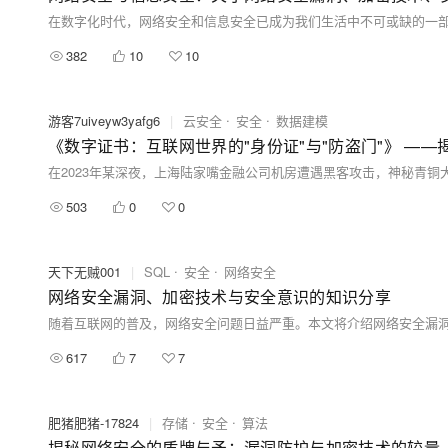
382
10
10
游客7uiveyw3yafg6
|
云安全
安全
数据建模
《数字证书：互联网世界的"身份证"与"防盗门"》 —
503
0
0
天下无贼001
|
SQL
安全
网络安全
网络安全漏洞、加密技术与安全意识的知识分享
617
7
7
肥猪肥猪-17824
|
存储
安全
算法
揭秘网络安全的盾牌与矛：漏洞防护与加密技术的较量