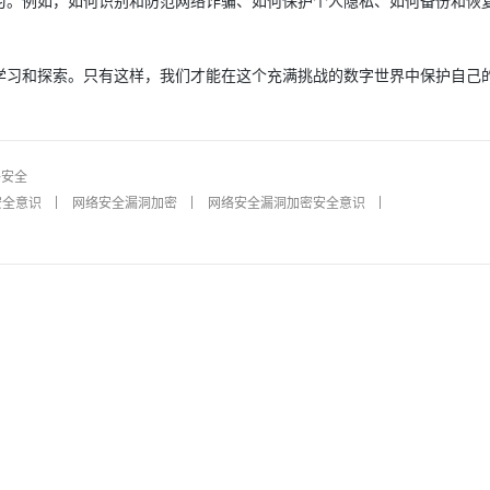
习。例如，如何识别和防范网络诈骗、如何保护个人隐私、如何备份和恢
AI 应用
10分钟微调：让0.6B模型媲美235B模
多模态数据信
学习和探索。只有这样，我们才能在这个充满挑战的数字世界中保护自己
型
依托云原生高可用架构,实现Dify私有化部署
用1%尺寸在特定领域达到大模型90%以上效果
一个 AI 助手
超强辅助，Bol
即刻拥有 DeepSeek-R1 满血版
在企业官网、通讯软件中为客户提供 AI 客服
多种方案随心选，轻松解锁专属 DeepSeek
络安全
安全意识
网络安全漏洞加密
网络安全漏洞加密安全意识