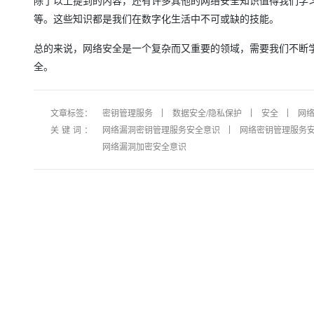
除了以上提到的内容，还有许多其他的网络安全知识值得我们学
大模型解决方案
等。这些知识都是我们在数字化生活中不可或缺的技能。
迁移与运维管理
快速部署 Dify，高效搭建 
总的来说，网络安全是一个复杂而又重要的领域，需要我们不断
专有云
全。
10 分钟在聊天系统中增加
文章标签：
密钥管理服务
数据安全/隐私保护
安全
网
关键词：
网络漏洞密钥管理服务安全意识
网络密钥管理服务
网络漏洞加密安全意识