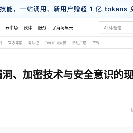
云市场
伙伴
服务
了解阿里云
践
官方博客
考认证
TIANCHI大赛
活动广场
下载
AI 特惠
数据与 API
成为产品伙伴
企业增值服务
最佳实践
价格计算器
AI 场景体
基础软件
产品伙伴合
阿里云认证
市场活动
配置报价
大模型
自助选配和估算价格
新方式
睿译宝，AI翻译排版一步到位
智启 AI 普惠权益
产品生态集成认证中心
企业支持计划
云上春晚
域名与网站
千问官方 MaaS 平台，为开发者和 Agent 而生，新用户赠送 1 亿 + tokens 额度
Qwen Aud
AI Coding
阿里云Maa
2026 阿里云
云服务器 E
为企业打
数据集
Windows
大模型认证
模型
NEW
NEW
漏洞、加密技术与安全意识的
交付可用成果
值低价云产品抢先购
上传文档即自动完成翻译和格式还原
至高享 1亿+免费 tokens，加速 Al 应用落地
提供智能易用的域名与建站服务
智能编程，一键
安全可靠、
产品生态伙伴
专家技术服务
云上奥运之旅
弹性计算合作
阿里云中企出
手机三要素
宝塔 Linux
全部认证
价格优势
有专属领域专家
GLM-5.2：长任务时代开源旗舰模型
阿里云 OPC 创新助力计划
千问大模型
即刻拥有 DeepS
AI 电商营销
对象存储 O
大模型
产品生态伙伴工作台
企业增值服务台
云栖战略参考
云存储合作计
云栖大会
身份实名认证
CentOS
训练营
推动算力普惠，释放技术红利
最高返9万
多领域专家智能体,一键组建 AI 虚拟交付团队
快速构建应用程序和网站，即刻迈出上云第一步
至高百万元 Token 补贴，加速一人公司成长
多元化、高性能、安全可靠的大模型服务
真正可用的 1M 上下文,一次完成代码全链路开发
轻松解锁专属 Dee
从图文生成到
云上的中国
数据库合作计
活动全景
短信
Docker
图片和
站式影视创作平台
Hermes Agent，打造自进化智能体
Token Plan 模型订阅计划
数字证书管理服务（原SSL证书）
5 分钟轻松部署
AI 广告创作
无影云电脑
企业成长
NEW
信息公告
看见新力量
云网络合作计
OCR 文字识别
JAVA
证享300元代金券
可视化编排打通从文字构思到成片全链路闭环
全托管，含MySQL、PostgreSQL、SQL Server、MariaDB多引擎
自主进化，持久记忆，越用越聪明
Qwen3.8-Max 首发尝鲜，限时加量 10 倍，夜间低至2折
实现全站HTTPS，呈现可信的WEB访问
图文、视频一
随时随地安
魔搭 Mode
Kimi-K3
HappyHors
NEW
loud
服务实践
官网公告
金融模力时刻
Salesforce O
版
发票查验
全能环境
Claude Code + GStack 打造工程团队
千问办公，限时限量积分加倍
Qoder
低代码高效构
AI 建站
短信服务
型
NEW
作计划
Kimi 最新旗舰模型，长程编程与推理利器
让文字生成流
计划
创新中心
魔搭 ModelSc
健康状态
理服务
让AI从“聊天伙伴”进化为能干活的“数字员工”
安装技能 GStack，拥有专属 AI 工程团队
你的AI工作搭子，覆盖日常办公高频场景
面向真实软件的智能体编程平台
0 代码专业建
客户案例
天气预报查询
操作系统
态合作计划