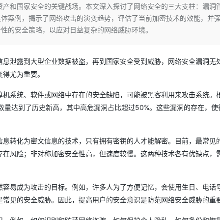
Deepseek-v4-pro
HappyHors
资产和国家安全的关键战场。本文深入探讨了网络安全的三大支柱：漏洞
同享
万小智 AI 建站低至 15元/月
Qoder CN
AI 短剧/漫剧
云原生数据库 
快递物流查询
WordPress
成为服务伙
高校合作
具体案例，揭示了网络攻击的演变趋势，评估了当前加密技术的效能，并
点，立即开启云上创新
覆盖公网/内网、递归/权威、移动APP等全场景解析服务
送.CN域名，送备案服务码
基于千问大模型等，支持代码智能生成、研发智能问答
AI助力短剧
态智能体模型
旗舰 MoE 大模型，百万上下文与顶尖推理能力
图生视频，流
Ubuntu
合性的安全策略，以应对日益复杂的网络威胁环境。
服务生态伙伴
云工开物
企业应用
Works
Night Plan 支持 Qwen 3.8-Max
云原生大数据计算服务 MaxCompute
AI 办公
容器服务 Kub
NEW
GLM-5.2
Wan2.7-T
Red Hat
30+ 款产品免费体验
Data Agent 驱动的一站式 Data+AI 开发治理平台
夜间 5 折，Qwen/Meoo/TokenPlan 客户专享
面向分析的企业级SaaS模式云数据仓库
AI智能应用
提供一站式管
科研合作
视觉 Coding、空间感知、多模态思考等全面升级
1M上下文，专为长程任务能力而生
ERP
信息泄露到大型企业数据被盗，再到国家安全受到威胁，网络安全漏洞无
堂（旗舰版）
SUSE
智能客服
变得尤为重要。
CRM
防护产品
2个月
自动承接线索
建站小程序
OA 办公系统
AI 应用构建
大模型原生
算机系统、软件或网络中存在的安全缺陷，可能被黑客利用来攻击系统。
洞数量达到了历史新高，其中高危漏洞占比超过50%。这些漏洞的存在，使
力提升
财税管理
模板建站
Qoder
大模型服务平台百炼-应用模版
HOT
NEW
面向真实软件
个人版上线、团队版降价；千问3.8-Max首发发尝鲜
丰富多元化的应用模版和解决方案
400电话
定制建站
信息转化为密文信息的技术，只有拥有密钥的人才能解密。目前，最常见
万有无界
大模型服务平台百炼-智能体
方案
广告营销
模板小程序
存在风险；非对称加密安全性高，但速度较慢。这两种技术各有优缺点，
的模型效果
灵活可视化地构建企业级 Agent
定制小程序
秒悟
人工智能平台 PAI
APP 开发
云端极速 AI 
然容易成为攻击的目标。例如，许多人为了方便记忆，会使用生日、电话
新一代 AI 视频生成模型，深度适配广告营销等场景
AI Native 的算法工程平台，一站式完成建模、训练、推理服务部署
建站系统
是常见的安全威胁。因此，提高用户的安全意识是防范网络安全威胁的重