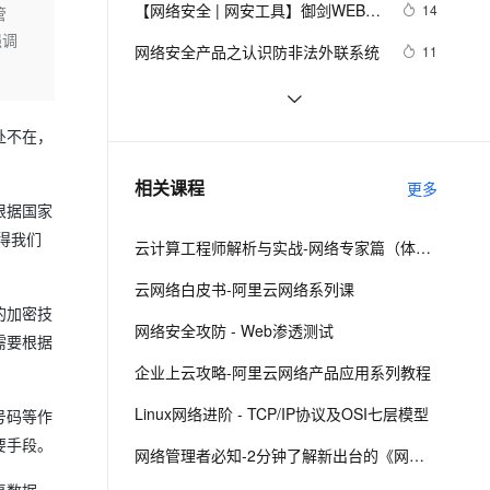
安全
【网络安全 | 网安工具】御剑WEB指
我要投诉
e-1.1-I2V
Cosyvoice-V3-Flash
14
管
PolarDB
上云场景组合购
Milvus 弹性伸缩功能新增节
伴
纹识别系统使用详析
强调
漫剧创作，剧本、分镜、视频高效生成
100%兼容MySQL、PostgreSQL，兼容Oracle，支持集中和分布式
覆盖90%+业务场景，专享组合折扣价
点支持范围
畅自然，细节丰富
高表现力语音合成大模型，语音克隆听感自然
VPN
网络安全产品之认识防非法外联系统
11
ernetes 版 ACK
云聚AI 严选权益
AI 原生数据库服务发布
SSL 证书
亮相国家网络安全宣传周，阿里云全
10
2V
Fun-ASR
，一键激活高效办公新体验
理容器应用的 K8s 服务
精选AI产品，从模型到应用全链提效
Agent 数据网关
新展现云原生免疫防线
文戏情感细腻自然，动作戏激烈拳拳到肉，实现更强表演能力
支持中英文自由切换，具备更强的噪声鲁棒性
堡垒机
深入理解SSL数字证书：定义、工作
5
处不在，
AI 用量加速计划
云原生数据库 PolarDB
原理与网络安全的重要性
防火墙
、识别商机，让客服更高效、服务更出色。
网络安全之认识托管威胁检测与响应
新老同享，达量后返
Agentic Database 发布
9
相关课程
更多
（MDR）
主机安全
应用
根据国家
得我们
云计算工程师解析与实战-网络专家篇（体验版）
千问办公
NEW
AI 应用及服务市场
的智能体编程平台
一站式AI生产力平台
云网络白皮书-阿里云网络系列课
的加密技
AI 应用
伶鹊
网络安全攻防 - Web渗透测试
需要根据
企业级人与Agent协作平台，接入和调度多个数字员工
智能客服平台，对话机器人、对话分析、智能外呼
大模型
企业上云攻略-阿里云网络产品应用系列教程
大模型服务平台百炼 - 全妙
自然语言处理
Linux网络进阶 - TCP/IP协议及OSI七层模型
应用创作平台
多模态内容创作工具，已接入 DeepSeek
号码等作
数据标注
要手段。
网络管理者必知-2分钟了解新出台的《网络安全法》
机器学习