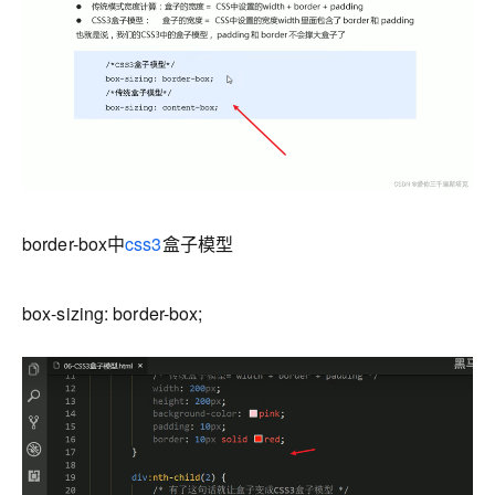
border-box中
css3
盒子模型
box-sizing: border-box;