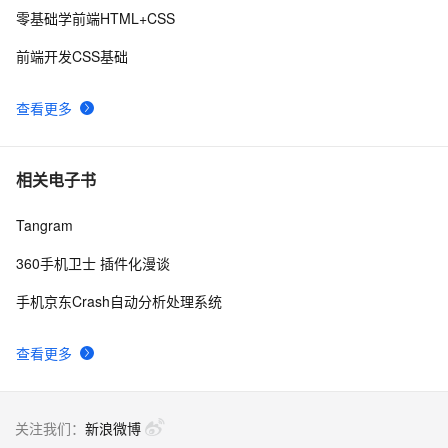
拍照入围MWC最佳演员
零基础学前端HTML+CSS
15款手机CSS3动画导航特效
4
9
前端开发CSS基础
乐视欠款门继续发酵，传高通和MTK暂停向乐视手机供
630
10
查看更多
应芯片
相关电子书
Tangram
360手机卫士 插件化漫谈
手机京东Crash自动分析处理系统
查看更多
关注我们：
新浪微博