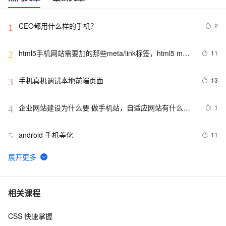
CEO都用什么样的手机？
2
1
html5手机网站需要加的那些meta/link标签，html5 meta
11
2
全解
手机真机调试本地前端页面
13
3
企业网站建设为什么要 做手机站，自适应网站有什么优
1
4
势
android 手机美化
11
5
电话号码正则表达式 代码 javascript+html,JS正则表达
13
6
式判断11位手机号码
手机淘宝短视频业务「哇哦视频」迁移上 FaaS 笔记公开
6
7
相关课程
CSS 快速掌握
华为领衔，“5G+摄像头”拿下双影帝，多家国产手机凭借
7
8