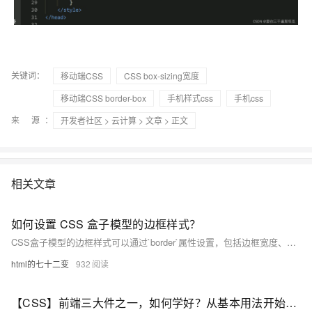
关键词：
移动端CSS
CSS box-sizing宽度
移动端CSS border-box
手机样式css
手机css
来 源：
开发者社区
>
云计算
>
文章
> 正文
相关文章
如何设置 CSS 盒子模型的边框样式？
CSS盒子模型的边框样式可以通过`border`属性设置，包括边框宽度、样式和颜色。例如：`border: 2px solid red;` 设置了2像素宽的红色实线边框。也可分别设置四边，如`border-top`、`border-right`等。
html的七十二变
932
【CSS】前端三大件之一，如何学好？从基本用法开始吧！（二）：CSS伪类：UI伪类、结构化伪类；通过伪类获得子元素的第n个元素；创建一个伪元素展示在页面中；获得最后一个元素；处理聚焦元素的样式