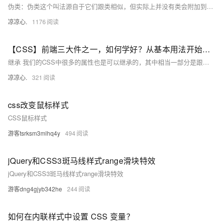
伪类：伪类这个叫法源自于它们跟类相似，但实际上并没有类会附加到标记中的标签上。 伪类分为两种(以及新增的伪类选择器)： UI伪类：会在HTML元素处于某种状态时(例如：鼠标指针位于连接上)，为该元素应用CSS样式。 :hover 结构化伪类：会在标记中存在某种结构上的关系时 例如： 某元素是一组元素中的第一个或最后一个，为该元素应用CSS样式。 :not和:target(CSS3新增的两个特殊的伪类选择器)
凉凉心.
1176
【CSS】前端三大件之一，如何学好？从基本用法开始吧！（三）：元素继承关系、层叠样式规则、字体属性、文本属性；针对字体和文本作样式修改
继承 我们的CSS中很多的属性也是可以继承的，其中相当一部分是跟文字的相关的，比如说颜色、字体、字号。 当然还有一部分是不能继承的。 例如边框、内外边距。 层叠 层叠是CSS的核心机制。 层叠的工作机制： 当元素的同一个样式属性有多种样式值的时候，CSS就是靠层叠机制来决定最终应用哪种样式。 层叠规则： 层叠规则一：找到应用给每个元素和属性的声明。 说明：浏览器在加载每个页面时，都会据此查找到每条CSS规则， 并标识出所有受到影响的HTML元素。
凉凉心.
321
css改变鼠标样式
CSS鼠标样式
游客tsrksm3mlhq4y
494
jQuery和CSS3斑马线样式range滑块特效
jQuery和CSS3斑马线样式range滑块特效
游客dng4gjyb342he
244
如何在内联样式中设置 CSS 变量？