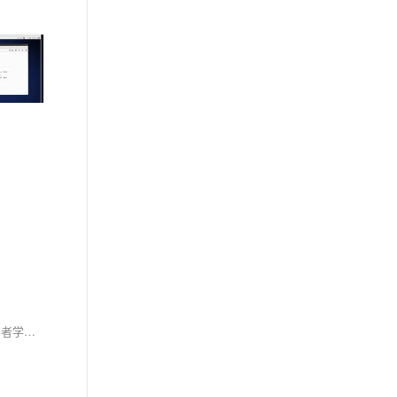
该脚本用于将C盘test目录下所有以t开头的txt文件中的字符串“123”批量替换为“abc”。通过创建批处理文件并运行，可实现自动化文本替换，适合初学者学习批处理脚本的基础操作与逻辑控制。