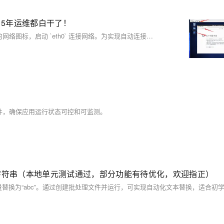
：5年运维都白干了！
默认情况下，新装的 CentOS 无法直接上网。可通过点击桌面右上角的网络图标，启动 `eth0` 连接网络。为实现自动连接，右键该图标选择“编辑连接”，在 `System eth0` 设置中勾选“自动连接”。这样配置后，系统重启也能自动联网。
文件，确保应用运行状态可控和可监测。
字符串（本地单元测试通过，部分功能有待优化，欢迎指正）