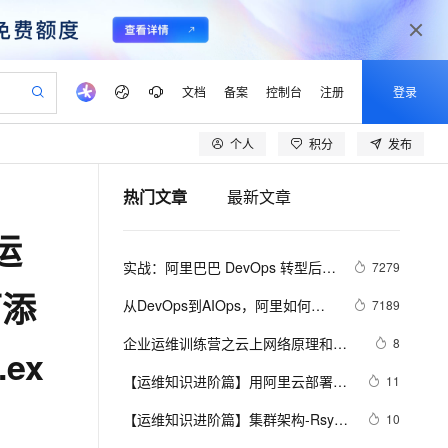
文档
备案
控制台
注册
登录
个人
积分
发布
验
作计划
器
AI 活动
专业服务
服务伙伴合作计划
开发者社区
加入我们
产品动态
服务平台百炼
阿里云 OPC 创新助力计划
热门文章
最新文章
一站式生成采购清单，支持单品或批量购买
io：打造专属 AI 语音助手
S产品伙伴计划（繁花）
峰会
CS
造的大模型服务与应用开发平台
一句话生成原生可编辑精美 PPT 文稿
AI 生产力先锋
Al MaaS 服务伙伴赋能合作
域名
博文
Careers
至高可申请百万元
Qwen3.8-Max 模型上线
运
开启高性价比 AI 编程新体验
弹性可伸缩的云计算服务
Qwen-Audio-3.0-Realtime 端到端实时语音角色扮演
输入一句话想法, 轻松生成专业的 PPT
先锋实践拓展 AI 生产力的边界
Token 补贴，五大权
计划
海大会
伙伴信用分合作计划
商标
问答
社会招聘
实战：阿里巴巴 DevOps 转型后的
7279
益加速 OPC 成功
eek-V4-Pro
SS
一键部署幻兽帕鲁游戏服务器
飞天发布时刻
HOT
Open Search 向量检索版支
划
备案
电子书
校园招聘
运维平台建设
面添
pSeek-V4-Pro
视频创作，一键激活电商全链路生产力
稳定、安全、高性价比、高性能的云存储服务
一键购买专属联机服务器，轻松开启游戏
所见，即是所愿
持视频检索 Pipeline 功能
更多支持
从DevOps到AIOps，阿里如何实
7189
划
公司注册
镜像站
视频生成
语音识别与合成
现智能化运维？
专属 QwenPaw
漫剧工坊：一站式动画创作平台
AI 实训营
HOT
应用身份服务 (IDaaS)
企业运维训练营之云上网络原理和实
8
合作伙伴培训与认证
ex
划
上云迁移
站生成，高效打造优质广告素材
全接入的云上超级电脑
从聊天伙伴进化为能主动干活的本地数字员工
快速生产连贯的高质量长漫剧
从基础到进阶，Agent 创客手把手教你
OpenClaw 管理能力上线
战（第2期），助力从业者在云上网络
lScope
我要反馈
e-1.1-T2V
Qwen3-TTS-Flash
【运维知识进阶篇】用阿里云部署
11
查询合作伙伴
技术浪潮中站稳脚跟！
n Alibaba Cloud ISV 合作
代维服务
建企业门户网站
10 分钟搭建微信、支付宝小程序
MaxCompute MaxFrame 提
kod可道云网盘（配置
畅细腻的高质量视频
离线语音合成大模型，多语言方言自适应，低延迟高稳定
创新加速
【运维知识进阶篇】集群架构-Rsync
ope
登录合作伙伴管理后台
10
我要建议
站，无忧落地极速上线
以可视化方式快速构建移动和 PC 门户网站
国内短信简单易用，安全可靠，秒级触达，全球覆盖200+国家和地区。
高效部署网站，快速应用到小程序
供自动弹性内存功能
Redis+MySQL+NAS+OSS）（二）
服务详解