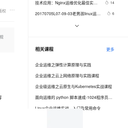
安全
技术应用：Nginx运维优化最佳实践
我要投诉
e-1.1-I2V
Cosyvoice-V3-Flash
14
PolarDB
上云场景组合购
Milvus 弹性伸缩功能新增节
伴
（二）
漫剧创作，剧本、分镜、视频高效生成
版权
100%兼容MySQL、PostgreSQL，兼容Oracle，支持集中和分布式
覆盖90%+业务场景，专享组合折扣价
点支持范围
畅自然，细节丰富
高表现力语音合成大模型，语音克隆听感自然
VPN
20170705L07-09-03老男孩linux运维
6
实战培训-Sersync实时同步软件实战
ernetes 版 ACK
云聚AI 严选权益
AI 原生数据库服务发布
SSL 证书
精彩演绎shell脚本  | 《运维周刊》
409
2V
Fun-ASR
应用指南-2
，一键激活高效办公新体验
理容器应用的 K8s 服务
精选AI产品，从模型到应用全链提效
Agent 数据网关
（02期）
文戏情感细腻自然，动作戏激烈拳拳到肉，实现更强表演能力
支持中英文自由切换，具备更强的噪声鲁棒性
堡垒机
安全运维：入侵检测与防御实战指南
10
视
AI 用量加速计划
云原生数据库 PolarDB
防火墙
、识别商机，让客服更高效、服务更出色。
【运维杂谈】如何用yum只下载，不
新老同享，达量后返
Agentic Database 发布
8
相关课程
更多
安装?
主机安全
应用
企业运维之弹性计算原理与实践
千问办公
NEW
AI 应用及服务市场
的智能体编程平台
一站式AI生产力平台
企业运维之云上网络原理与实践课程
AI 应用
伶鹊
企业级运维之云原生与Kubernetes实战课程
企业级人与Agent协作平台，接入和调度多个数字员工
智能客服平台，对话机器人、对话分析、智能外呼
大模型
容
面向运维的 python 脚本速成-1024程序员节创造营公益课
大模型服务平台百炼 - 全妙
自然语言处理
Linux企业运维实战 - 入门及常用命令
应用创作平台
多模态内容创作工具，已接入 DeepSeek
数据标注
玩转云上智能运维
机器学习