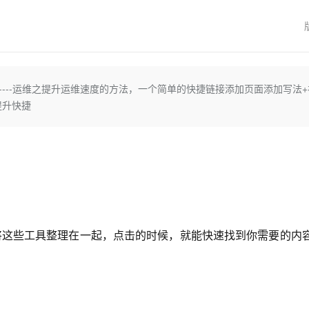
Deepseek-v4-pro
HappyHors
同享
万小智 AI 建站低至 15元/月
Qoder CN
AI 短剧/漫剧
云原生数据库 
快递物流查询
WordPress
成为服务伙
高校合作
点，立即开启云上创新
覆盖公网/内网、递归/权威、移动APP等全场景解析服务
送.CN域名，送备案服务码
基于千问大模型等，支持代码智能生成、研发智能问答
AI助力短剧
态智能体模型
旗舰 MoE 大模型，百万上下文与顶尖推理能力
图生视频，流
Ubuntu
服务生态伙伴
云工开物
企业应用
Works
Night Plan 支持 Qwen 3.8-Max
云原生大数据计算服务 MaxCompute
AI 办公
容器服务 Kub
NEW
GLM-5.2
Wan2.7-T
Red Hat
30+ 款产品免费体验
Data Agent 驱动的一站式 Data+AI 开发治理平台
夜间 5 折，Qwen/Meoo/TokenPlan 客户专享
面向分析的企业级SaaS模式云数据仓库
AI智能应用
提供一站式管
科研合作
视觉 Coding、空间感知、多模态思考等全面升级
1M上下文，专为长程任务能力而生
ERP
堂（旗舰版）
SUSE
-----运维之提升运维速度的方法，一个简单的快捷链接添加页面添加写法+
智能客服
提升快捷
CRM
防护产品
2个月
自动承接线索
建站小程序
OA 办公系统
AI 应用构建
大模型原生
力提升
财税管理
模板建站
Qoder
大模型服务平台百炼-应用模版
HOT
NEW
面向真实软件
个人版上线、团队版降价；千问3.8-Max首发发尝鲜
丰富多元化的应用模版和解决方案
400电话
定制建站
万有无界
大模型服务平台百炼-智能体
方案
广告营销
模板小程序
的模型效果
灵活可视化地构建企业级 Agent
定制小程序
将这些工具整理在一起，点击的时候，就能快速找到你需要的内
秒悟
人工智能平台 PAI
APP 开发
云端极速 AI 
新一代 AI 视频生成模型，深度适配广告营销等场景
AI Native 的算法工程平台，一站式完成建模、训练、推理服务部署
建站系统