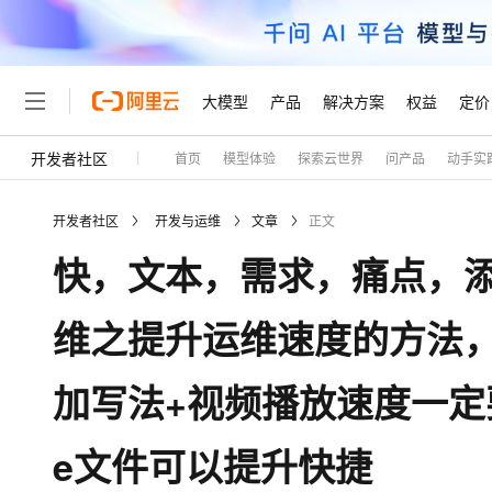
大模型
产品
解决方案
权益
定价
开发者社区
首页
模型体验
探索云世界
问产品
动手实
大模型
产品
解决方案
权益
定价
云市场
伙伴
服务
了解阿里云
精选产品
精选解决方案
普惠上云
产品定价
精选商城
成为销售伙伴
售前咨询
为什么选择阿里云
千问AI平台
开发者社区
开发与运维
文章
正文
了解云产品的定价详情
大模型服务平台百炼
千问办公，解锁你的工作
普惠上云 官方力荐
分销伙伴
在线服务
网站建设
什么是云计算
大
快，文本，需求，痛点，添加快
大模型服务与应用平台
企业级Agent产品，直接
云服务器38元/年起，超
咨询伙伴
多端小程序
技术领先
云上成本管理
售后服务
轻量应用服务器
Agency Agents：拥
官方推荐返现计划
大模型
精选产品
精选解决方案
Salesforce 国际版订阅
稳定可靠
维之提升运维速度的方法
管理和优化成本
推荐新用户得奖励，单订单
销售伙伴合作计划
自助服务
友盟天域
安全合规
人工智能与机器学习
AI
文本生成
云数据库 RDS
HappyHorse 打造一
云工开物
无影生态合作计划
在线服务
加写法+视频播放速度一定要能
观测云
分析师报告
高校专属算力普惠，学生认
计算
互联网应用开发
Qwen3.8-Max
HOT
Salesforce On Alibaba C
工单服务
Tuya 物联网平台阿里云
研究报告与白皮书
人工智能平台 PAI
快速拥有专属 OpenClaw
大模
Consulting Partner 合
大数据
容器
智能体时代全能旗舰模型
e文件可以提升快捷
免费试用
短信专区
一站式AI开发、训练和推
蓝凌 OA
AI 大模型销售与服务生
现代化应用