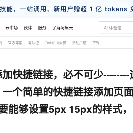
云市场
伙伴
服务
了解阿里云
践
官方博客
考认证
TIANCHI大赛
活动广场
下载
AI 特惠
数据与 API
成为产品伙伴
企业增值服务
最佳实践
价格计算器
AI 场景体
基础软件
产品伙伴合
阿里云认证
市场活动
配置报价
大模型
自助选配和估算价格
新方式
睿译宝，AI翻译排版一步到位
智启 AI 普惠权益
产品生态集成认证中心
企业支持计划
云上春晚
域名与网站
千问官方 MaaS 平台，为开发者和 Agent 而生，新用户赠送 1 亿 + tokens 额度
Qwen Aud
AI Coding
阿里云Maa
2026 阿里云
云服务器 E
为企业打
数据集
Windows
大模型认证
模型
NEW
NEW
捷链接，必不可少--------
交付可用成果
值低价云产品抢先购
上传文档即自动完成翻译和格式还原
至高享 1亿+免费 tokens，加速 Al 应用落地
提供智能易用的域名与建站服务
智能编程，一键
安全可靠、
产品生态伙伴
专家技术服务
云上奥运之旅
弹性计算合作
阿里云中企出
手机三要素
宝塔 Linux
全部认证
价格优势
有专属领域专家
GLM-5.2：长任务时代开源旗舰模型
阿里云 OPC 创新助力计划
千问大模型
即刻拥有 DeepS
AI 电商营销
对象存储 O
大模型
产品生态伙伴工作台
企业增值服务台
云栖战略参考
云存储合作计
云栖大会
身份实名认证
CentOS
训练营
，一个简单的快捷链接添加页
推动算力普惠，释放技术红利
最高返9万
多领域专家智能体,一键组建 AI 虚拟交付团队
快速构建应用程序和网站，即刻迈出上云第一步
至高百万元 Token 补贴，加速一人公司成长
多元化、高性能、安全可靠的大模型服务
真正可用的 1M 上下文,一次完成代码全链路开发
轻松解锁专属 Dee
从图文生成到
云上的中国
数据库合作计
活动全景
短信
Docker
图片和
站式影视创作平台
Hermes Agent，打造自进化智能体
Token Plan 模型订阅计划
数字证书管理服务（原SSL证书）
5 分钟轻松部署
AI 广告创作
无影云电脑
企业成长
NEW
信息公告
够设置5px 15px的样式，.
看见新力量
云网络合作计
OCR 文字识别
JAVA
证享300元代金券
可视化编排打通从文字构思到成片全链路闭环
全托管，含MySQL、PostgreSQL、SQL Server、MariaDB多引擎
自主进化，持久记忆，越用越聪明
Qwen3.8-Max 首发尝鲜，限时加量 10 倍，夜间低至2折
实现全站HTTPS，呈现可信的WEB访问
图文、视频一
随时随地安
魔搭 Mode
Kimi-K3
HappyHors
NEW
loud
服务实践
官网公告
金融模力时刻
Salesforce O
版
发票查验
全能环境
Claude Code + GStack 打造工程团队
千问办公，限时限量积分加倍
Qoder
低代码高效构
AI 建站
短信服务
型
NEW
作计划
Kimi 最新旗舰模型，长程编程与推理利器
让文字生成流
计划
创新中心
魔搭 ModelSc
健康状态
理服务
让AI从“聊天伙伴”进化为能干活的“数字员工”
安装技能 GStack，拥有专属 AI 工程团队
你的AI工作搭子，覆盖日常办公高频场景
面向真实软件的智能体编程平台
0 代码专业建
客户案例
天气预报查询
操作系统
态合作计划