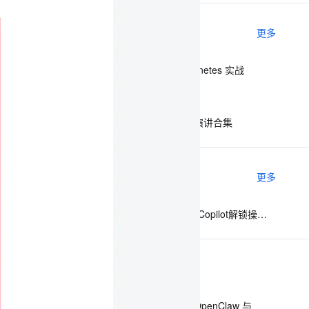
相关电子书
更多
息提取
与 AI 智能体进行实时音视频通话
从文本、图片、视频中提取结构化的属性信息
构建支持视频理解的 AI 音视频实时通话应用
企业运维之云原生和Kubernetes 实战
t.diy 一步搞定创意建站
构建大模型应用的安全防护体系
可视化架构运维实践
通过自然语言交互简化开发流程,全栈开发支持
通过阿里云安全产品对 AI 应用进行安全防护
2021云上架构与运维峰会演讲合集
相关实验场景
更多
使用操作系统智能助手OS Copilot解锁操作系统运维与编程
下一篇
一条命令迁移，帮你实现 OpenClaw 与