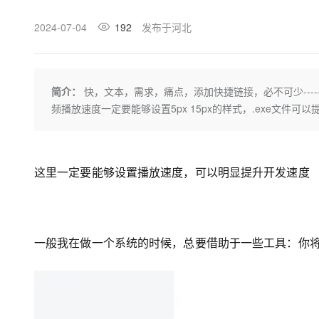
存储
天池大赛
Qwen3.7-Plus
云解析DNS
解决方案免费试用 新老
电子合同
最高领取价值200元试用
能看、能想、能动手的多模
2024-07-04
安全
192
发布于河北
网络与CDN
AI 算法大赛
畅捷通
大数据开发治理平台 Data
AI 产品 免费试用
网络
安全
云开发大赛
Qwen3-VL-Plus
Tableau 订阅
1亿+ 大模型 tokens 和 
可观测
入门学习赛
中间件
AI空中课堂在线直播课
简介：
快，文本，需求，痛点，添加快捷链接，必不可少---
云防火墙
140+云产品 免费试用
频播放速度一定要能够设置5px 15px的样式，.exe文件可以
上云与迁云
云原生的云上边界网络安全
产品新客免费试用，最长1
数据库
生态解决方案
大模型服务
企业出海
大模型ACA认证体验
大数据计算
助力企业全员 AI 认知与能
行业生态解决方案
千问AI平台-Token Plan
政企业务
这里一定要能够设置播放速度，可以明显提升开发速度
媒体服务
开发者生态解决方案
企业服务与云通信
千问AI平台-模型体验
AI 开发和 AI 应用解决
在线体验全尺寸、多种模态
域名与网站
一般我在做一个系统的时候，总要借助于一些工具：你
Happy 系列大模型
终端用户计算
Serverless
开发工具