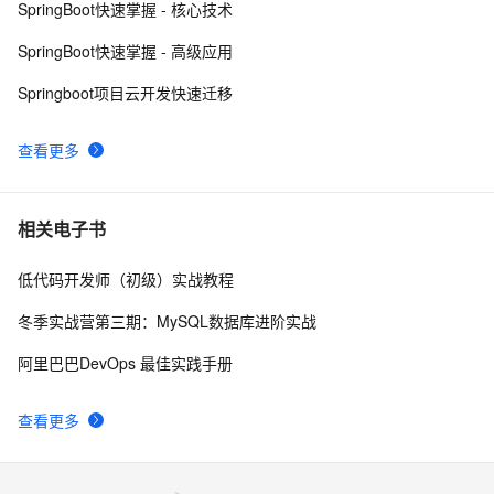
SpringBoot快速掌握 - 核心技术
对ORM的支持 之 8.4 集成JPA ——跟我学spring3
7
10
SpringBoot快速掌握 - 高级应用
Springboot项目云开发快速迁移
查看更多
相关电子书
低代码开发师（初级）实战教程
冬季实战营第三期：MySQL数据库进阶实战
阿里巴巴DevOps 最佳实践手册
查看更多