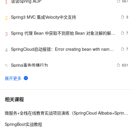
谈谈Spring AOP
567
1
Spring3 MVC 集成Velocity中文支持
3
2
Spring 代理 Bean 中获取不到原始 Bean 对象注解的解决
7
3
方法
SpringCloud启动报错：Error creating bean with name 
7
4
configurationPropertiesBeans
Spring事务传播行为
631
5
Spring(十一)之AOP
655
6
Spring整合JMS（三）——MessageConverter介绍
8
7
相关课程
微服务+全栈在线教育实战项目演练（SpringCloud Alibaba+SpringBoot）
使用Spring Cloud Stream集成消息中间件
7
8
SpringBoot实战教程
Spring security
5
9