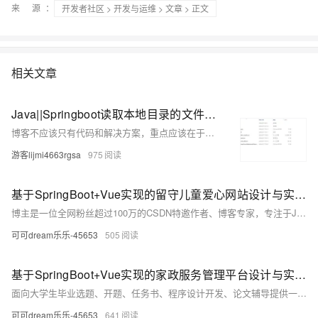
来 源：
开发者社区
>
开发与运维
>
文章
> 正文
相关文章
Java||Springboot读取本地目录的文件和文件结构，读取服务器文档目录数据供前端渲染的API实现
博客不应该只有代码和解决方案，重点应该在于给出解决方案的同时分享思维模式，只有思维才能可持续地解决问题，只有思维才是真正值得学习和分享的核心要素。如果这篇博客能给您带来一点帮助，麻烦您点个赞支持一下，还可以收藏起来以备不时之需，有疑问和错误欢迎在评论区指出~
游客lijmi4663rgsa
975
基于SpringBoot+Vue实现的留守儿童爱心网站设计与实现（计算机毕设项目实战+源码+文档）
博主是一位全网粉丝超过100万的CSDN特邀作者、博客专家，专注于Java、Python、PHP等技术领域。提供SpringBoot、Vue、HTML、Uniapp、PHP、Python、NodeJS、爬虫、数据可视化等技术服务，涵盖免费选题、功能设计、开题报告、论文辅导、答辩PPT等。系统采用SpringBoot后端框架和Vue前端框架，确保高效开发与良好用户体验。所有代码由博主亲自开发，并提供全程录音录屏讲解服务，保障学习效果。欢迎点赞、收藏、关注、评论，获取更多精品案例源码。
可可dream乐乐-45653
505
基于SpringBoot+Vue实现的家政服务管理平台设计与实现（计算机毕设项目实战+源码+文档）
面向大学生毕业选题、开题、任务书、程序设计开发、论文辅导提供一站式服务。主要服务：程序设计开发、代码修改、成品部署、支持定制、论文辅导，助力毕设！
可可dream乐乐-45653
641