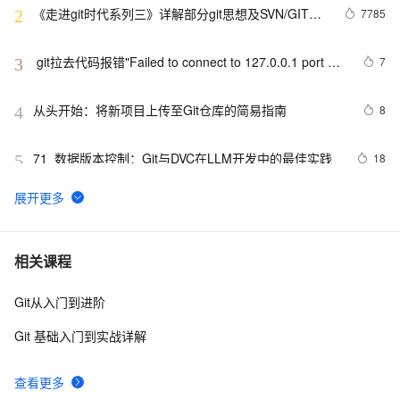
《走进git时代系列三》详解部分git思想及SVN/GIT命
7785
2
令对比解析
 git拉去代码报错"Failed to connect to 127.0.0.1 port 
7
3
31181: Connection refused"
从头开始：将新项目上传至Git仓库的简易指南
8
4
71_数据版本控制：Git与DVC在LLM开发中的最佳实践
18
5
git使用
536
6
git checkout 切 commit
13
7
相关课程
Git从入门到进阶
Git 如何将一个项目的代码放到一个新的仓库中，但不在
11
8
新的仓库中显示旧的提交记录
Git 基础入门到实战详解
成功解决git rebase问题：First, rewinding head to 
5
9
replay your work on top of it...
查看更多
【Git】Git报错：This repositorysize xxMB, exceeds 
3