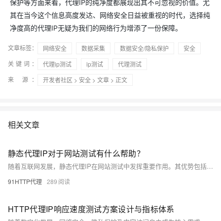
保护等方面来看，代理IP的纯净度都展现出其不可忽视的价值。尤
其在当今这个信息高度发达、网络安全日益被重视的时代，选择纯
净度高的代理IP无疑为我们的网络行为增添了一份保障。
文章标签：
网络安全
数据采集
数据安全/隐私保护
安全
关键词：
代理ip测试
ip测试
代理测试
来 源：
开发者社区
>
安全
>
文章
> 正文
相关文章
静态代理IP对于网站测试有什么帮助？
随着互联网发展，静态代理IP在网站测试中发挥重要作用。其优势包括：1. **完整性**：确保24小时在线稳定，适用于性能和负载测试；2. **稳定性**：固定IP地址保障长时间测试的可靠性和准确性；3. **安全性**：避免IP变动带来的风险，保护测试数据；4. **提高效率**：简化环境设置与管理，便于控制和配置。静态代理IP以其独特的优势，在网站测试中不可或缺。
91HTTP代理
289
HTTP代理IP响应速度测试方案设计与指标体系