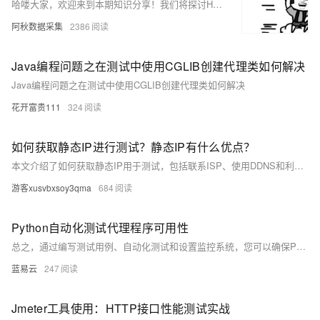
哈喽大家，欢迎来到本期知识分享！我们将探讨HTTP代理的质量分析方法，无论新手还是资深用户都能从中受益。首先介绍了HTTP代理的基本概念及其重要性。接着，我们通过两个关键指标——响应时间和可用性来评估代理质量。响应时间可通过`curl`命令测试并计算平均值；可用性则需设置定时任务持续检测，比如使用Python脚本。最后，通过具体案例分析了几家知名代理供应商的表现，其中青果网络在各项指标上表现突出，是进行数据采集等活动的优质选择。记得选择最适合自己的代理服务哦！
阿秋数据采集
2386
Java编程问题之在测试中使用CGLIB创建代理类如何解决
Java编程问题之在测试中使用CGLIB创建代理类如何解决
花开富贵111
324
如何获取静态IP进行测试？静态IP有什么优点？
本文介绍了如何获取静态IP用于测试，包括联系ISP、使用DDNS和利用VPN。静态IP具有稳定性、安全性和易用性的优点，适合网络测试和特定设置。
游客xusvbxsoy3qma
684
Python自动化测试代理程序可用性
总之，通过编写测试用例、自动化测试和设置监控系统，您可以确保Python自动化测试代理程序的可用性，并及时发现和解决问题。这有助于提供更可靠和高性能的代理服务。
蓝易云
247
Jmeter工具使用：HTTP接口性能测试实战