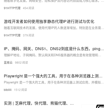
随着数字化发展，网络安全、隐私保护及内容访问自由成为核心需求。HTTP代理因其技术优势成为热门选择。本文介绍HTTP代理IP响应速度测试方案，包括基础性能、稳定性、地理位置、实际应用、安全性测试及监控指标，推荐测试工具，并提供测试结果评估标准。
91HTTP代理
454
游戏开发者如何使用独享静态代理IP进行测试与优化
随着互联网技术的发展，使用代理IP的人数逐渐增加，特别是在业务需求中需要使用静态代理IP的情况越来越多。本文探讨了独享静态代理IP是否适用于游戏行业，分析了其优势如稳定性、不共享同一IP地址及地理位置选择等，同时也指出了需要注意的问题，包括可能的延迟、游戏兼容性和网络速度等。总体而言，选择合适的代理服务并正确配置，可以有效提升游戏体验。
91HTTP代理
379
IP、掩码、网关、DNS1、DNS2到底是什么东西，ping telnet测试
理解IP地址、子网掩码、默认网关和DNS服务器的概念是有效管理和配置网络的基础。通过使用ping和telnet命令，可以测试网络连通性和服务状态，快速诊断和解决网络问题。这些工具和概念是网络管理员和IT专业人员日常工作中不可或缺的部分。希望本文提供的详细解释和示例能够帮助您更好地理解和应用这些网络配置和测试工具。
蓝易云
9802
Playwright 是一个强大的工具，用于在各种浏览器上测试应用，并模拟真实设备如手机和平板。通过配置 `playwright.devices`，可以轻松模拟不同设备的用户代理、屏幕尺寸、视口等特性。此外，Playwright 还支持模拟地理位置、区域设置、时区、权限（如通知）和配色方案，使测试更加全面和真实。例如，可以在配置文件中设置全局的区域设置和时区，然后在特定测试中进行覆盖。同时，还可以动态更改地理位置和媒体类型，以适应不同的测试需求。
Playwright 是一个强大的工具，用于在各种浏览器上测试应用，并模拟真实设备如手机和平板。通过配置 `playwright.devices`，可以轻松模拟不同设备的用户代理、屏幕尺寸、视口等特性。此外，Playwright 还支持模拟地理位置、区域设置、时区、权限（如通知）和配色方案，使测试更加全面和真实。例如，可以在配置文件中设置全局的区域设置和时区，然后在特定测试中进行覆盖。同时，还可以动态更改地理位置和媒体类型，以适应不同的测试需求。
bibilili
1512
实测 | 芝麻代理，快代理、熊猫代理、豌豆代理HTTP代理质量测试