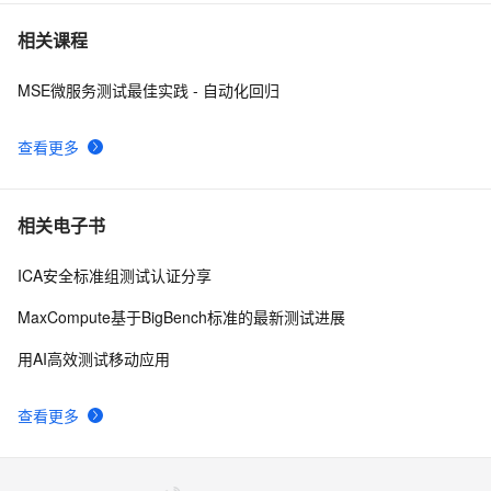
hdu 3015 Disharmony Trees
558
7
相关课程
MSE微服务测试最佳实践 - 自动化回归
perl--CGI编程之Apache服务器安装配置
1
8
查看更多
如何绑定多个action到一个slot
456
9
结构struct(值类型)在实际应用要注意的二点:
620
10
相关电子书
ICA安全标准组测试认证分享
MaxCompute基于BigBench标准的最新测试进展
用AI高效测试移动应用
查看更多