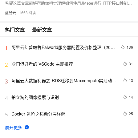
希望这篇文章能够帮助你初步理解如何使用JMeter进行HTTP接口性能测试，有兴趣的话，你可以研究更多关于JMeter的内容。记住，只有理解并掌握了这些工具，你才能充分利用它们发挥其应有的价值。+
蓝易云
1668
热门文章
最新文章
阿里云幻兽帕鲁Palworld服务器配置及价格整理（2024
136
1
年版）
冷门但好看的 VSCode 主题推荐
31
2
阿里云大数据利器之-RDS迁移到Maxcompute实现动态
13
3
分区
拍立淘的图像搜索与识别
14
4
Docker 进阶之镜像分层详解
25
5
GET 请求和 POST 请求的安全性有何区别？
9
6