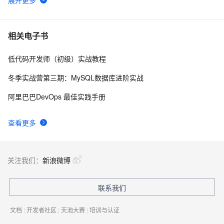
Docker 进阶之镜像分层详解
25
6
浅谈Notepad++选中行操作+快捷键+使用技巧【超详
1848
7
相关电子书
解】
低代码开发师（初级）实战教程
Notepad++官网地址及使用十六进制查看文件的详细教
21
8
程
冬季实战营第三期：MySQL数据库进阶实战
Notepad++怎么格式化json文件?
22
9
阿里巴巴DevOps 最佳实践手册
Notepad++中常用的插件【转】
989
10
查看更多
关注我们：
新浪微博
联系我们
文档
|
开发者社区
|
天池大赛
|
培训与认证