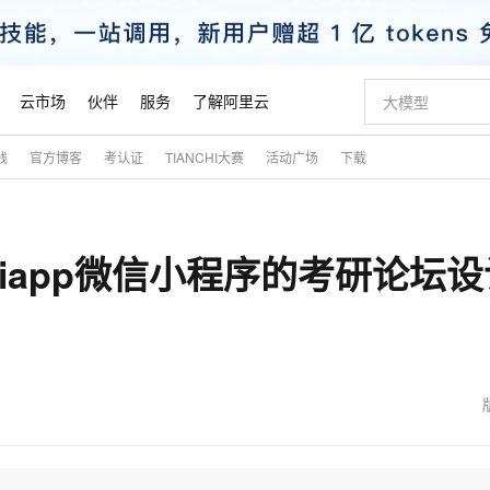
云市场
伙伴
服务
了解阿里云
践
官方博客
考认证
TIANCHI大赛
活动广场
下载
AI 特惠
数据与 API
成为产品伙伴
企业增值服务
最佳实践
价格计算器
AI 场景体
基础软件
产品伙伴合
阿里云认证
市场活动
配置报价
大模型
自助选配和估算价格
新方式
睿译宝，AI翻译排版一步到位
智启 AI 普惠权益
产品生态集成认证中心
企业支持计划
云上春晚
域名与网站
千问官方 MaaS 平台，为开发者和 Agent 而生，新用户赠送 1 亿 + tokens 额度
AI Coding
阿里云Maa
2026 阿里云
云服务器 E
为企业打
数据集
Windows
大模型认证
模型
NEW
e+uniapp微信小程序的考研论坛
交付可用成果
值低价云产品抢先购
上传文档即自动完成翻译和格式还原
至高享 1亿+免费 tokens，加速 Al 应用落地
提供智能易用的域名与建站服务
智能编程，一键
安全可靠、
产品生态伙伴
专家技术服务
云上奥运之旅
弹性计算合作
阿里云中企出
手机三要素
宝塔 Linux
全部认证
价格优势
有专属领域专家
GLM-5.2：长任务时代开源旗舰模型
阿里云 OPC 创新助力计划
千问大模型
即刻拥有 DeepS
AI 电商营销
对象存储 O
大模型
产品生态伙伴工作台
企业增值服务台
云栖战略参考
云存储合作计
云栖大会
身份实名认证
CentOS
训练营
推动算力普惠，释放技术红利
最高返9万
多领域专家智能体,一键组建 AI 虚拟交付团队
快速构建应用程序和网站，即刻迈出上云第一步
至高百万元 Token 补贴，加速一人公司成长
多元化、高性能、安全可靠的大模型服务
真正可用的 1M 上下文,一次完成代码全链路开发
轻松解锁专属 Dee
从图文生成到
云上的中国
数据库合作计
活动全景
短信
Docker
图片和
站式影视创作平台
Hermes Agent，打造自进化智能体
Token Plan 模型订阅计划
数字证书管理服务（原SSL证书）
5 分钟轻松部署
AI 广告创作
无影云电脑
企业成长
NEW
信息公告
看见新力量
云网络合作计
OCR 文字识别
JAVA
证享300元代金券
可视化编排打通从文字构思到成片全链路闭环
全托管，含MySQL、PostgreSQL、SQL Server、MariaDB多引擎
自主进化，持久记忆，越用越聪明
Qwen3.8-Max 首发尝鲜，限时加量 10 倍，夜间低至2折
实现全站HTTPS，呈现可信的WEB访问
图文、视频一
随时随地安
魔搭 Mode
Kimi-K3
HappyHors
NEW
loud
服务实践
官网公告
金融模力时刻
Salesforce O
版
发票查验
全能环境
Claude Code + GStack 打造工程团队
千问办公，限时限量积分加倍
Qoder
低代码高效构
AI 建站
短信服务
型
NEW
作计划
Kimi 最新旗舰模型，长程编程与推理利器
让文字生成流
计划
创新中心
魔搭 ModelSc
健康状态
理服务
让AI从“聊天伙伴”进化为能干活的“数字员工”
安装技能 GStack，拥有专属 AI 工程团队
你的AI工作搭子，覆盖日常办公高频场景
面向真实软件的智能体编程平台
0 代码专业建
客户案例
天气预报查询
操作系统
态合作计划