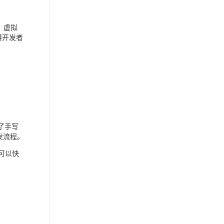
、虚拟
得开发者
、
少了手写
发流程。
者可以快