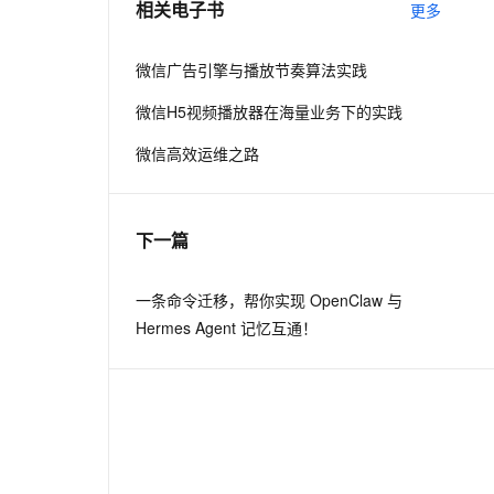
相关电子书
更多
息提取
与 AI 智能体进行实时音视频通话
微信广告引擎与播放节奏算法实践
从文本、图片、视频中提取结构化的属性信息
构建支持视频理解的 AI 音视频实时通话应用
微信H5视频播放器在海量业务下的实践
t.diy 一步搞定创意建站
构建大模型应用的安全防护体系
微信高效运维之路
通过自然语言交互简化开发流程,全栈开发支持
通过阿里云安全产品对 AI 应用进行安全防护
下一篇
一条命令迁移，帮你实现 OpenClaw 与
Hermes Agent 记忆互通！