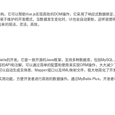
结构，它可以帮助Vue.js实现高效的DOM操作，它采用了响应式数据绑定
易于维护的开发模式，当数据发生变化时，UI也会自动更新，这样就使
现出来的简洁，灵活，高效。
化MyBatis的开发。它是一款开源的Java框架，支持多种数据库，包括MySQL
-Plus提供了丰富的API和注解，可以通过简单的配置和使用来实现ORM操作，大大减
器，可以自动生成实体类、Mapper接口以及XML映射文件，极大地简化了开
等实用功能，方便开发者进行高效的数据操作。通过MyBatis-Plus，开发