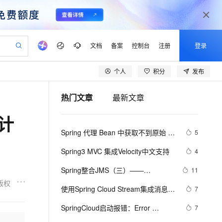
文档
备案
控制台
注册
登录
个人
积分
发布
验
作计划
器
AI 活动
专业服务
服务伙伴合作计划
开发者社区
加入我们
产品动态
服务平台百炼
阿里云 OPC 创新助力计划
热门文章
最新文章
一站式生成采购清单，支持单品或批量购买
S产品伙伴计划（繁花）
峰会
CS
造的大模型服务与应用开发平台
Qwen Audio：打造专属 AI 语音助手
一句话生成原生可编辑精美 PPT 文稿
AI 生产力先锋
Al MaaS 服务伙伴赋能合作
域名
博文
Careers
NEW
至高可申请百万元
Qwen3.8-Max 模型上线
设计
开启高性价比 AI 编程新体验
弹性可伸缩的云计算服务
Qwen-Audio-3.0-Realtime 端到端实时语音角色扮演
输入一句话想法, 轻松生成专业的 PPT
先锋实践拓展 AI 生产力的边界
Token 补贴，五大权
计划
海大会
伙伴信用分合作计划
商标
问答
社会招聘
Spring 代理 Bean 中获取不到原始 
5
益加速 OPC 成功
eek-V4-Pro
SS
一键部署幻兽帕鲁游戏服务器
飞天发布时刻
HOT
Open Search 向量检索版支
划
备案
电子书
校园招聘
Bean 对象注解的解决方法
pSeek-V4-Pro
视频创作，一键激活电商全链路生产力
稳定、安全、高性价比、高性能的云存储服务
一键购买专属联机服务器，轻松开启游戏
所见，即是所愿
持视频检索 Pipeline 功能
更多支持
Spring3 MVC 集成Velocity中文支持
4
划
公司注册
镜像站
视频生成
语音识别与合成
专属 QwenPaw
漫剧工坊：一站式动画创作平台
AI 实训营
HOT
应用身份服务 (IDaaS)
Spring整合JMS（三）——
11
合作伙伴培训与认证
划
上云迁移
站生成，高效打造优质广告素材
全接入的云上超级电脑
从聊天伙伴进化为能主动干活的本地数字员工
快速生产连贯的高质量长漫剧
从基础到进阶，Agent 创客手把手教你
OpenClaw 管理能力上线
MessageConverter介绍
版权
lScope
我要反馈
e-1.1-T2V
Qwen3-TTS-Flash
使用Spring Cloud Stream集成消息中
7
查询合作伙伴
n Alibaba Cloud ISV 合作
代维服务
建企业门户网站
10 分钟搭建微信、支付宝小程序
MaxCompute MaxFrame 提
间件
畅细腻的高质量视频
离线语音合成大模型，多语言方言自适应，低延迟高稳定
创新加速
SpringCloud启动报错：Error 
ope
登录合作伙伴管理后台
7
我要建议
站，无忧落地极速上线
以可视化方式快速构建移动和 PC 门户网站
国内短信简单易用，安全可靠，秒级触达，全球覆盖200+国家和地区。
高效部署网站，快速应用到小程序
供自动弹性内存功能
creating bean with name 