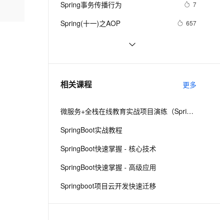
安全
Spring事务传播行为
我要投诉
e-1.1-I2V
Cosyvoice-V3-Flash
7
PolarDB
上云场景组合购
Milvus 弹性伸缩功能新增节
configurationPropertiesBeans
伴
漫剧创作，剧本、分镜、视频高效生成
100%兼容MySQL、PostgreSQL，兼容Oracle，支持集中和分布式
覆盖90%+业务场景，专享组合折扣价
点支持范围
畅自然，细节丰富
高表现力语音合成大模型，语音克隆听感自然
VPN
Spring(十一)之AOP
657
ernetes 版 ACK
云聚AI 严选权益
AI 原生数据库服务发布
SSL 证书
spring-boot - demo
498
2V
Fun-ASR
，一键激活高效办公新体验
理容器应用的 K8s 服务
精选AI产品，从模型到应用全链提效
Agent 数据网关
文戏情感细腻自然，动作戏激烈拳拳到肉，实现更强表演能力
支持中英文自由切换，具备更强的噪声鲁棒性
堡垒机
Spring security
584
AI 用量加速计划
云原生数据库 PolarDB
防火墙
、识别商机，让客服更高效、服务更出色。
对ORM的支持 之 8.4 集成JPA ——跟
新老同享，达量后返
Agentic Database 发布
7
相关课程
更多
我学spring3
主机安全
应用
微服务+全栈在线教育实战项目演练（SpringCloud Alibaba+SpringBoot）
千问办公
NEW
AI 应用及服务市场
的智能体编程平台
一站式AI生产力平台
SpringBoot实战教程
AI 应用
伶鹊
SpringBoot快速掌握 - 核心技术
企业级人与Agent协作平台，接入和调度多个数字员工
智能客服平台，对话机器人、对话分析、智能外呼
大模型
SpringBoot快速掌握 - 高级应用
大模型服务平台百炼 - 全妙
自然语言处理
Springboot项目云开发快速迁移
应用创作平台
多模态内容创作工具，已接入 DeepSeek
数据标注
机器学习