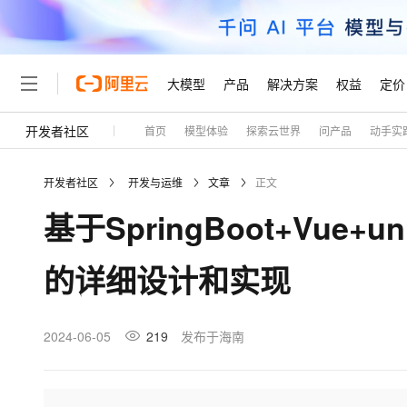
大模型
产品
解决方案
权益
定价
开发者社区
首页
模型体验
探索云世界
问产品
动手实
大模型
产品
解决方案
权益
定价
云市场
伙伴
服务
了解阿里云
精选产品
精选解决方案
普惠上云
产品定价
精选商城
成为销售伙伴
售前咨询
为什么选择阿里云
千问AI平台
开发者社区
开发与运维
文章
正文
了解云产品的定价详情
大模型服务平台百炼
千问办公，解锁你的工作
普惠上云 官方力荐
分销伙伴
在线服务
网站建设
什么是云计算
大
基于SpringBoot+Vu
大模型服务与应用平台
企业级Agent产品，直接
云服务器38元/年起，超
咨询伙伴
多端小程序
技术领先
云上成本管理
售后服务
轻量应用服务器
Agency Agents：拥
官方推荐返现计划
大模型
精选产品
精选解决方案
Salesforce 国际版订阅
稳定可靠
的详细设计和实现
管理和优化成本
推荐新用户得奖励，单订单
销售伙伴合作计划
自助服务
友盟天域
安全合规
人工智能与机器学习
AI
文本生成
云数据库 RDS
HappyHorse 打造一
云工开物
无影生态合作计划
在线服务
观测云
分析师报告
高校专属算力普惠，学生认
计算
互联网应用开发
2024-06-05
219
发布于海南
Qwen3.8-Max
HOT
Salesforce On Alibaba C
工单服务
Tuya 物联网平台阿里云
研究报告与白皮书
人工智能平台 PAI
快速拥有专属 OpenClaw
大模
Consulting Partner 合
大数据
容器
智能体时代全能旗舰模型
免费试用
短信专区
一站式AI开发、训练和推
蓝凌 OA
AI 大模型销售与服务生
现代化应用