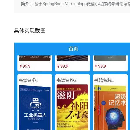
存储
天池大赛
Qwen3.7-Plus
简介：
基于SpringBoot+Vue+uniapp微信小程序的考
云解析DNS
解决方案免费试用 新老
电子合同
最高领取价值200元试用
能看、能想、能动手的多模
安全
网络与CDN
AI 算法大赛
畅捷通
大数据开发治理平台 Data
AI 产品 免费试用
网络
安全
云开发大赛
Qwen3-VL-Plus
Tableau 订阅
1亿+ 大模型 tokens 和 
具体实现截图
可观测
入门学习赛
中间件
AI空中课堂在线直播课
云防火墙
140+云产品 免费试用
上云与迁云
云原生的云上边界网络安全
产品新客免费试用，最长1
数据库
生态解决方案
大模型服务
企业出海
大模型ACA认证体验
大数据计算
助力企业全员 AI 认知与能
行业生态解决方案
千问AI平台-Token Plan
政企业务
媒体服务
开发者生态解决方案
企业服务与云通信
千问AI平台-模型体验
AI 开发和 AI 应用解决
在线体验全尺寸、多种模态
域名与网站
Happy 系列大模型
终端用户计算
Serverless
开发工具