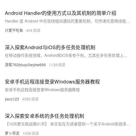
Android Handler的使用方式以及其机制的简单介绍
Handler 是 Android 中实现线程间通信的重要机制，可传递任意两线程数据。常用场景包括子线程向主线程（UI 线程）传递结果，以及主线程向子线程发送消息。其核心涉及四个类：Handler（发送/接收消息）、Message（消息载体）、MessageQueue（消息队列）和 Looper（消息循环泵）。基本流程为：Handler 发送 Message 至 MessageQueue，Looper 从队列中按 FIFO 取出并处理。
计蒙不吃鱼
454
深入探索Android与iOS的多任务处理机制
在移动操作系统领域，Android和iOS各有千秋，尤其在多任务处理上展现出不同的设计理念和技术实现。本文将深入剖析两大平台在后台管理、资源分配及用户体验方面的策略差异，揭示它们如何平衡性能与电池寿命，为用户带来流畅而高效的操作体验。通过对比分析，我们不仅能够更好地理解各自系统的工作机制，还能为开发者优化应用提供参考。
游客762btuqu5wybw666
1138
安卓手机远程连接登录Windows服务器教程
安卓手机远程连接登录Windows服务器教程
jianz123
4080
深入探索安卓系统的多任务处理机制
【10月更文挑战第21天】 本文旨在为读者提供一个关于Android系统多任务处理机制的全面解析。我们将从Android操作系统的核心架构出发，探讨其如何管理多个应用程序的同时运行，包括进程调度、内存管理和电量优化等方面。通过深入分析，本文揭示了Android在处理多任务时所面临的挑战以及它如何通过创新的解决方案来提高用户体验和设备性能。
萝卜带泥
1058