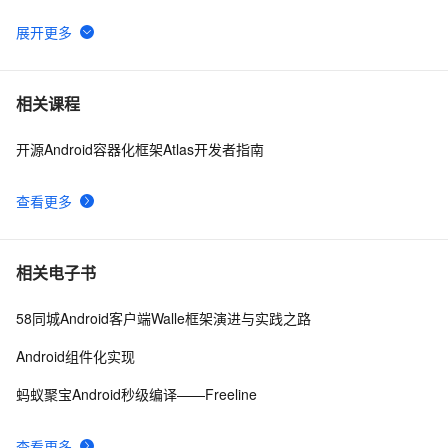
Android Socket与服务器通信通用Demo
520
6
FFmpeg开发笔记（五十九）Linux编译ijkplayer的
5
7
相关课程
Android平台so库
开源Android容器化框架Atlas开发者指南
申请google android map api key
3
8
查看更多
[Android]Activity跳转传递任意类型的数据、Activity为
586
9
SingleTask时代替StartActivityForResult的解决方案
4.2、Android Studio压缩你的代码和资源
606
10
相关电子书
58同城Android客户端Walle框架演进与实践之路
Android组件化实现
蚂蚁聚宝Android秒级编译——Freeline
查看更多