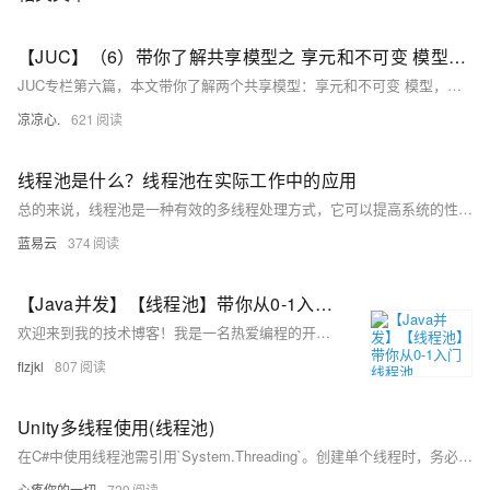
【JUC】（6）带你了解共享模型之 享元和不可变 模型并初步带你了解并发工具 线程池Pool，文章内还有饥饿问题、设计模式之工作线程的解决于实现
JUC专栏第六篇，本文带你了解两个共享模型：享元和不可变 模型，并初步带你了解并发工具 线程池Pool，文章中还有解决饥饿问题、设计模式之工作线程的实现
凉凉心.
621
线程池是什么？线程池在实际工作中的应用
总的来说，线程池是一种有效的多线程处理方式，它可以提高系统的性能和稳定性。在实际工作中，我们需要根据任务的特性和系统的硬件能力来合理设置线程池的大小，以达到最佳的效果。
蓝易云
374
【Java并发】【线程池】带你从0-1入门线程池
欢迎来到我的技术博客！我是一名热爱编程的开发者，梦想是编写高端CRUD应用。2025年我正在沉淀中，博客更新速度加快，期待与你一起成长。 线程池是一种复用线程资源的机制，通过预先创建一定数量的线程并管理其生命周期，避免频繁创建/销毁线程带来的性能开销。它解决了线程创建成本高、资源耗尽风险、响应速度慢和任务执行缺乏管理等问题。
flzjkl
807
Unity多线程使用(线程池)
在C#中使用线程池需引用`System.Threading`。创建单个线程时，务必在Unity程序停止前关闭线程（如使用`Thread.Abort()`），否则可能导致崩溃。示例代码展示了如何创建和管理线程，确保在线程中执行任务并在主线程中处理结果。完整代码包括线程池队列、主线程检查及线程安全的操作队列管理，确保多线程操作的稳定性和安全性。
心疼你的一切
729