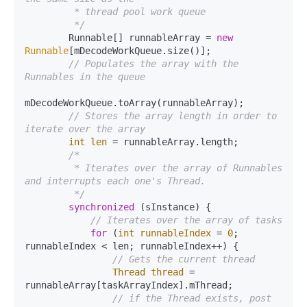
         * thread pool work queue

         */
        Runnable[] runnableArray = 
new
Runnable
[mDecodeWorkQueue.size()];

// Populates the array with the 
Runnables in the queue
mDecodeWorkQueue.toArray(runnableArray);

// Stores the array length in order to 
iterate over the array
int
len
=
 runnableArray.length;

/*

         * Iterates over the array of Runnables 
and interrupts each one's Thread.

         */
synchronized
 (sInstance) {

// Iterates over the array of tasks
for
 (
int
runnableIndex
=
0
; 
runnableIndex < len; runnableIndex++) {

// Gets the current thread
Thread
thread
=
runnableArray[taskArrayIndex].mThread;

// if the Thread exists, post 