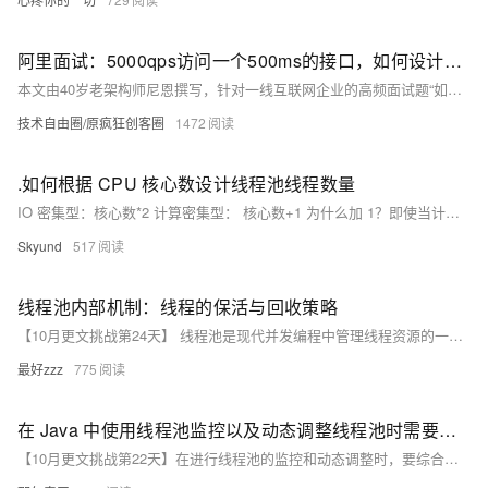
阿里面试：5000qps访问一个500ms的接口，如何设计线程池的核心线程数、最大线程数？ 需要多少台机器？
本文由40岁老架构师尼恩撰写，针对一线互联网企业的高频面试题“如何确定系统的最佳线程数”进行系统化梳理。文章详细介绍了线程池设计的三个核心步骤：理论预估、压测验证和监控调整，并结合实际案例（5000qps、500ms响应时间、4核8G机器）给出具体参数设置建议。此外，还提供了《尼恩Java面试宝典PDF》等资源，帮助读者提升技术能力，顺利通过大厂面试。关注【技术自由圈】公众号，回复“领电子书”获取更多学习资料。
技术自由圈/原疯狂创客圈
1472
.如何根据 CPU 核心数设计线程池线程数量
IO 密集型：核心数*2 计算密集型： 核心数+1 为什么加 1？即使当计算密集型的线程偶尔由于缺失故障或者其他原因而暂停时，这个额外的线程也能确保 CPU 的时钟周期不会被浪费。
Skyund
517
线程池内部机制：线程的保活与回收策略
【10月更文挑战第24天】 线程池是现代并发编程中管理线程资源的一种高效机制。它不仅能够复用线程，减少创建和销毁线程的开销，还能有效控制并发线程的数量，提高系统资源的利用率。本文将深入探讨线程池中线程的保活和回收机制，帮助你更好地理解和使用线程池。
最好zzz
775
在 Java 中使用线程池监控以及动态调整线程池时需要注意什么？
【10月更文挑战第22天】在进行线程池的监控和动态调整时，要综合考虑多方面的因素，谨慎操作，以确保线程池能够高效、稳定地运行，满足业务的需求。