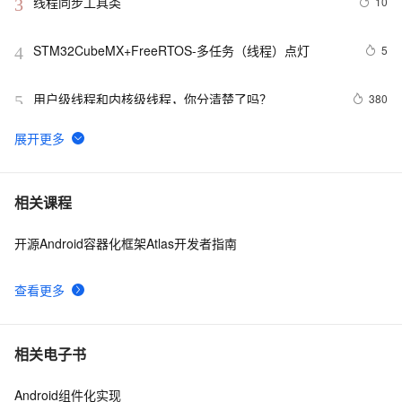
线程同步工具类
10
3
STM32CubeMX+FreeRTOS-多任务（线程）点灯
5
4
用户级线程和内核级线程，你分清楚了吗？
380
5
socket 通信 多线程调用窗体（委托）的几个知识点，
496
6
记录在案，以备查阅
java 中的多线程   内部类实现 数据共享 和 Runnable实
8
7
相关课程
现数据共享
开源Android容器化框架Atlas开发者指南
Java线程：新特征-原子量
7
8
查看更多
objective-c中线程编程一例
655
9
解释一下为什么协程比线程更轻量级。
5
10
相关电子书
Android组件化实现