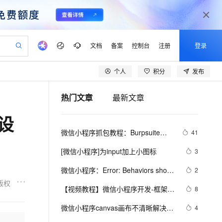
文档
备案
控制台
注册
登录
个人
积分
发布
验
作计划
器
AI 活动
专业服务
服务伙伴合作计划
开发者社区
加入我们
产品动态
服务平台百炼
阿里云 OPC 创新助力计划
热门文章
最新文章
一站式生成采购清单，支持单品或批量购买
io：打造专属 AI 语音助手
S产品伙伴计划（繁花）
峰会
CS
造的大模型服务与应用开发平台
一句话生成原生可编辑精美 PPT 文稿
AI 生产力先锋
Al MaaS 服务伙伴赋能合作
域名
博文
Careers
至高可申请百万元
Qwen3.8-Max 模型上线
细设
开启高性价比 AI 编程新体验
弹性可伸缩的云计算服务
Qwen-Audio-3.0-Realtime 端到端实时语音角色扮演
输入一句话想法, 轻松生成专业的 PPT
先锋实践拓展 AI 生产力的边界
Token 补贴，五大权
计划
海大会
伙伴信用分合作计划
商标
问答
社会招聘
微信小程序抓包教程：Burpsuite版 
41
益加速 OPC 成功
eek-V4-Pro
SS
一键部署幻兽帕鲁游戏服务器
飞天发布时刻
HOT
Open Search 向量检索版支
划
备案
电子书
校园招聘
附所需工具
pSeek-V4-Pro
视频创作，一键激活电商全链路生产力
稳定、安全、高性价比、高性能的云存储服务
一键购买专属联机服务器，轻松开启游戏
所见，即是所愿
持视频检索 Pipeline 功能
更多支持
[微信小程序]为input加上小图标
3
划
公司注册
镜像站
视频生成
语音识别与合成
专属 QwenPaw
漫剧工坊：一站式动画创作平台
AI 实训营
HOT
应用身份服务 (IDaaS)
微信小程序：Error: Behaviors should 
2
合作伙伴培训与认证
划
上云迁移
站生成，高效打造优质广告素材
全接入的云上超级电脑
从聊天伙伴进化为能主动干活的本地数字员工
快速生产连贯的高质量长漫剧
从基础到进阶，Agent 创客手把手教你
OpenClaw 管理能力上线
be constructed with Behavior()
版权
lScope
我要反馈
e-1.1-T2V
Qwen3-TTS-Flash
【视频教程】微信小程序开发-框架篇
8
查询合作伙伴
n Alibaba Cloud ISV 合作
代维服务
建企业门户网站
10 分钟搭建微信、支付宝小程序
MaxCompute MaxFrame 提
2 WXML
畅细腻的高质量视频
离线语音合成大模型，多语言方言自适应，低延迟高稳定
创新加速
微信小程序canvas画布不清晰解决方
ope
登录合作伙伴管理后台
4
我要建议
站，无忧落地极速上线
以可视化方式快速构建移动和 PC 门户网站
国内短信简单易用，安全可靠，秒级触达，全球覆盖200+国家和地区。
高效部署网站，快速应用到小程序
供自动弹性内存功能
法