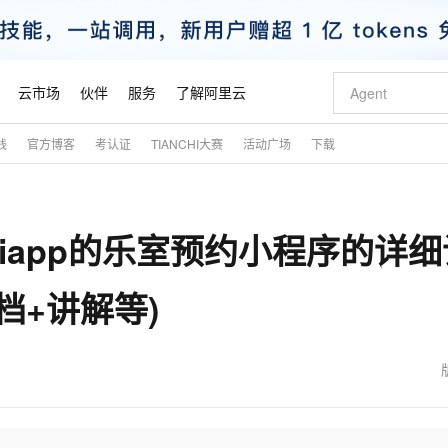
云市场
伙伴
服务
了解阿里云
践
官方博客
考认证
TIANCHI大赛
活动广场
下载
AI 特惠
数据与 API
成为产品伙伴
企业增值服务
最佳实践
价格计算器
AI 场景体
基础软件
产品伙伴合
阿里云认证
市场活动
配置报价
大模型
自助选配和估算价格
新方式
睿译宝，AI翻译排版一步到位
智启 AI 普惠权益
产品生态集成认证中心
企业支持计划
云上春晚
域名与网站
千问官方 MaaS 平台，为开发者和 Agent 而生，新用户赠送 1 亿 + tokens 额度
Qwen Aud
AI Coding
阿里云Maa
2026 阿里云
云服务器 E
为企业打
数据集
Windows
大模型认证
模型
NEW
NEW
e+uniapp的乐室预约小程序的详
交付可用成果
值低价云产品抢先购
上传文档即自动完成翻译和格式还原
至高享 1亿+免费 tokens，加速 Al 应用落地
提供智能易用的域名与建站服务
智能编程，一键
安全可靠、
产品生态伙伴
专家技术服务
云上奥运之旅
弹性计算合作
阿里云中企出
手机三要素
宝塔 Linux
全部认证
价格优势
有专属领域专家
GLM-5.2：长任务时代开源旗舰模型
阿里云 OPC 创新助力计划
千问大模型
即刻拥有 DeepS
AI 电商营销
对象存储 O
大模型
产品生态伙伴工作台
企业增值服务台
云栖战略参考
云存储合作计
云栖大会
身份实名认证
CentOS
训练营
档+讲解等)
推动算力普惠，释放技术红利
最高返9万
多领域专家智能体,一键组建 AI 虚拟交付团队
快速构建应用程序和网站，即刻迈出上云第一步
至高百万元 Token 补贴，加速一人公司成长
多元化、高性能、安全可靠的大模型服务
真正可用的 1M 上下文,一次完成代码全链路开发
轻松解锁专属 Dee
从图文生成到
云上的中国
数据库合作计
活动全景
短信
Docker
图片和
站式影视创作平台
Hermes Agent，打造自进化智能体
Token Plan 模型订阅计划
数字证书管理服务（原SSL证书）
5 分钟轻松部署
AI 广告创作
无影云电脑
企业成长
NEW
信息公告
看见新力量
云网络合作计
OCR 文字识别
JAVA
证享300元代金券
可视化编排打通从文字构思到成片全链路闭环
全托管，含MySQL、PostgreSQL、SQL Server、MariaDB多引擎
自主进化，持久记忆，越用越聪明
Qwen3.8-Max 首发尝鲜，限时加量 10 倍，夜间低至2折
实现全站HTTPS，呈现可信的WEB访问
图文、视频一
随时随地安
魔搭 Mode
Kimi-K3
HappyHors
NEW
loud
服务实践
官网公告
金融模力时刻
Salesforce O
版
发票查验
全能环境
Claude Code + GStack 打造工程团队
千问办公，限时限量积分加倍
Qoder
低代码高效构
AI 建站
短信服务
型
NEW
作计划
Kimi 最新旗舰模型，长程编程与推理利器
让文字生成流
计划
创新中心
魔搭 ModelSc
健康状态
理服务
让AI从“聊天伙伴”进化为能干活的“数字员工”
安装技能 GStack，拥有专属 AI 工程团队
你的AI工作搭子，覆盖日常办公高频场景
面向真实软件的智能体编程平台
0 代码专业建
客户案例
天气预报查询
操作系统
态合作计划