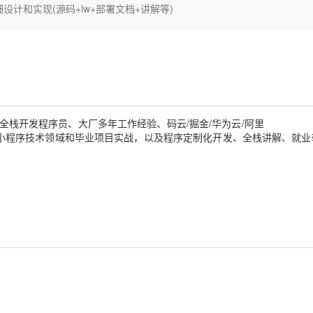
Deepseek-v4-pro
HappyHors
的详细设计和实现(源码+lw+部署文档+讲解等)
同享
万小智 AI 建站低至 15元/月
Qoder CN
AI 短剧/漫剧
云原生数据库 
快递物流查询
WordPress
成为服务伙
高校合作
点，立即开启云上创新
覆盖公网/内网、递归/权威、移动APP等全场景解析服务
送.CN域名，送备案服务码
基于千问大模型等，支持代码智能生成、研发智能问答
AI助力短剧
态智能体模型
旗舰 MoE 大模型，百万上下文与顶尖推理能力
图生视频，流
Ubuntu
服务生态伙伴
云工开物
企业应用
Works
Night Plan 支持 Qwen 3.8-Max
云原生大数据计算服务 MaxCompute
AI 办公
容器服务 Kub
NEW
GLM-5.2
Wan2.7-T
Red Hat
30+ 款产品免费体验
Data Agent 驱动的一站式 Data+AI 开发治理平台
夜间 5 折，Qwen/Meoo/TokenPlan 客户专享
面向分析的企业级SaaS模式云数据仓库
AI智能应用
提供一站式管
科研合作
视觉 Coding、空间感知、多模态思考等全面升级
1M上下文，专为长程任务能力而生
ERP
堂（旗舰版）
SUSE
智能客服
CRM
防护产品
2个月
自动承接线索
高级全栈开发程序员、大厂多年工作经验、码云/掘金/华为云/阿里
建站小程序
OA 办公系统
AI 应用构建
大模型原生
、专注于Java、小程序技术领域和毕业项目实战，以及程序定制化开发、全栈讲解、就
力提升
财税管理
模板建站
Qoder
大模型服务平台百炼-应用模版
HOT
NEW
面向真实软件
个人版上线、团队版降价；千问3.8-Max首发发尝鲜
丰富多元化的应用模版和解决方案
400电话
定制建站
万有无界
大模型服务平台百炼-智能体
方案
广告营销
模板小程序
的模型效果
灵活可视化地构建企业级 Agent
定制小程序
秒悟
人工智能平台 PAI
APP 开发
云端极速 AI 
新一代 AI 视频生成模型，深度适配广告营销等场景
AI Native 的算法工程平台，一站式完成建模、训练、推理服务部署
建站系统