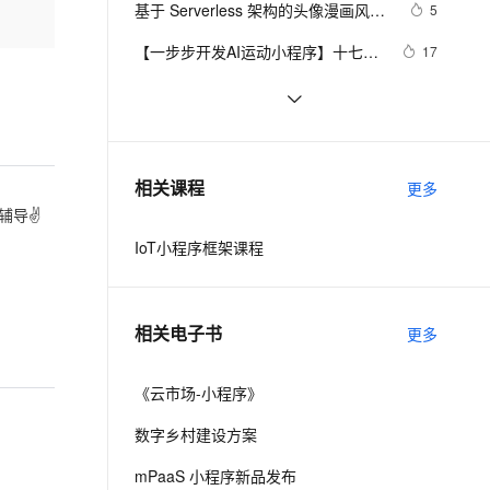
安全
基于 Serverless 架构的头像漫画风处
我要投诉
e-1.1-I2V
Cosyvoice-V3-Flash
5
PolarDB
上云场景组合购
Milvus 弹性伸缩功能新增节
伴
理小程序
漫剧创作，剧本、分镜、视频高效生成
100%兼容MySQL、PostgreSQL，兼容Oracle，支持集中和分布式
覆盖90%+业务场景，专享组合折扣价
点支持范围
畅自然，细节丰富
高表现力语音合成大模型，语音克隆听感自然
VPN
【一步步开发AI运动小程序】十七、
17
如何识别用户上传视频中的人体、运
ernetes 版 ACK
云聚AI 严选权益
AI 原生数据库服务发布
SSL 证书
云开发（微信-小程序）笔记（六）---
5
2V
Fun-ASR
动、动作、姿态？
，一键激活高效办公新体验
理容器应用的 K8s 服务
精选AI产品，从模型到应用全链提效
Agent 数据网关
-云函数，就这（下）
文戏情感细腻自然，动作戏激烈拳拳到肉，实现更强表演能力
支持中英文自由切换，具备更强的噪声鲁棒性
堡垒机
商标小程序这些隐藏技能，你发现了
6
AI 用量加速计划
云原生数据库 PolarDB
吗？
防火墙
、识别商机，让客服更高效、服务更出色。
模式应用 － 利用工厂模式制作自己
新老同享，达量后返
Agentic Database 发布
3
相关课程
更多
的"小程序测试工厂"
主机安全
应用
业辅导✌
IoT小程序框架课程
千问办公
NEW
AI 应用及服务市场
的智能体编程平台
一站式AI生产力平台
AI 应用
伶鹊
相关电子书
更多
企业级人与Agent协作平台，接入和调度多个数字员工
智能客服平台，对话机器人、对话分析、智能外呼
大模型
大模型服务平台百炼 - 全妙
《云市场-小程序》
自然语言处理
应用创作平台
多模态内容创作工具，已接入 DeepSeek
数字乡村建设方案
数据标注
机器学习
mPaaS 小程序新品发布