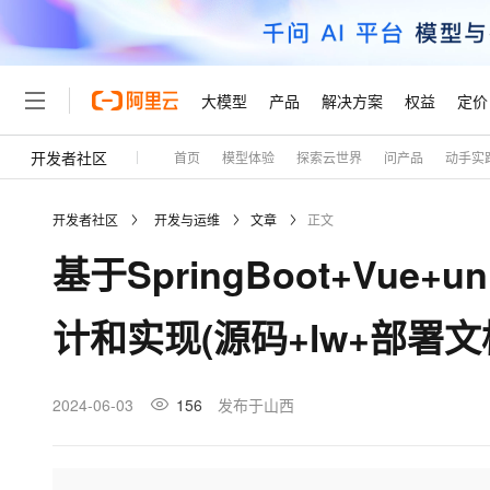
大模型
产品
解决方案
权益
定价
开发者社区
首页
模型体验
探索云世界
问产品
动手实
大模型
产品
解决方案
权益
定价
云市场
伙伴
服务
了解阿里云
精选产品
精选解决方案
普惠上云
产品定价
精选商城
成为销售伙伴
售前咨询
为什么选择阿里云
千问AI平台
开发者社区
开发与运维
文章
正文
了解云产品的定价详情
大模型服务平台百炼
千问办公，解锁你的工作
普惠上云 官方力荐
分销伙伴
在线服务
网站建设
什么是云计算
大
基于SpringBoot+Vu
大模型服务与应用平台
企业级Agent产品，直接
云服务器38元/年起，超
咨询伙伴
多端小程序
技术领先
云上成本管理
售后服务
轻量应用服务器
Agency Agents：拥
官方推荐返现计划
大模型
精选产品
精选解决方案
Salesforce 国际版订阅
稳定可靠
计和实现(源码+lw+部署文
管理和优化成本
推荐新用户得奖励，单订单
销售伙伴合作计划
自助服务
友盟天域
安全合规
人工智能与机器学习
AI
文本生成
云数据库 RDS
HappyHorse 打造一
云工开物
无影生态合作计划
在线服务
观测云
分析师报告
高校专属算力普惠，学生认
计算
互联网应用开发
2024-06-03
156
发布于山西
Qwen3.8-Max
HOT
Salesforce On Alibaba C
工单服务
Tuya 物联网平台阿里云
研究报告与白皮书
人工智能平台 PAI
快速拥有专属 OpenClaw
大模
Consulting Partner 合
大数据
容器
智能体时代全能旗舰模型
免费试用
短信专区
一站式AI开发、训练和推
蓝凌 OA
AI 大模型销售与服务生
现代化应用