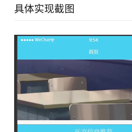
大模型解决方案
具体实现截图
迁移与运维管理
快速部署 Dify，高效搭建 
专有云
10 分钟在聊天系统中增加