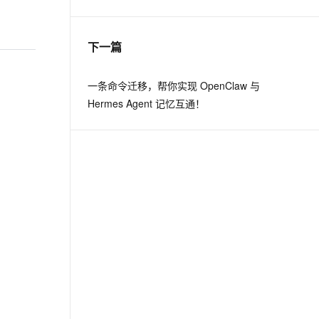
息提取
与 AI 智能体进行实时音视频通话
下一篇
从文本、图片、视频中提取结构化的属性信息
构建支持视频理解的 AI 音视频实时通话应用
t.diy 一步搞定创意建站
构建大模型应用的安全防护体系
一条命令迁移，帮你实现 OpenClaw 与
通过自然语言交互简化开发流程,全栈开发支持
通过阿里云安全产品对 AI 应用进行安全防护
Hermes Agent 记忆互通！