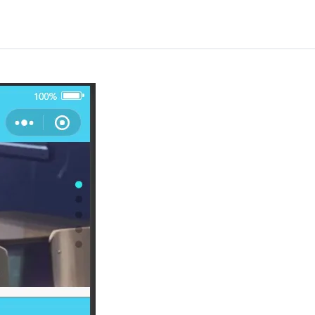
AI 应用
10分钟微调：让0.6B模型媲美235B模
多模态数据信
型
依托云原生高可用架构,实现Dify私有化部署
用1%尺寸在特定领域达到大模型90%以上效果
一个 AI 助手
超强辅助，Bol
即刻拥有 DeepSeek-R1 满血版
在企业官网、通讯软件中为客户提供 AI 客服
多种方案随心选，轻松解锁专属 DeepSeek