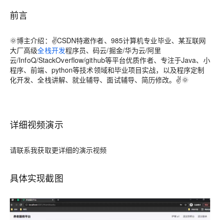
前言
🌞
博主介绍
：✌CSDN特邀作者、985计算机专业毕业、某互联网
大厂高级
全栈开发
程序员、码云/掘金/华为云/阿里
云/InfoQ/StackOverflow/github等平台优质作者、专注于Java、小
程序、前端、python等技术领域和毕业项目实战，以及程序定制
化开发、全栈讲解、就业辅导、面试辅导、简历修改。✌🌞
详细视频演示
请联系我获取更详细的演示视频
具体实现截图