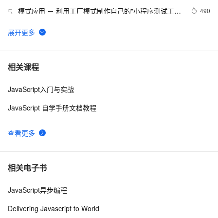
模式应用 － 利用工厂模式制作自己的"小程序测试工
490
5
厂"
婚恋交友相亲公众号app小程序系统源码「脱单神器」
17
6
婚恋平台全套代码 - 支持快速二次开发
微信小程序之JAVA后台上传图片，并且返回图片路径
4
7
相关课程
JavaScript入门与实战
阿里云商标小程序又增新功能，一起来体验
6
8
JavaScript 自学手册文档教程
微信小程序结合PWA技术，提供离线访问、后台运行、
13
9
桌面图标及原生体验，增强应用性能与用户交互。
查看更多
小程序框架的超车道：143 秒轻松上道
2
10
相关电子书
JavaScript异步编程
Delivering Javascript to World