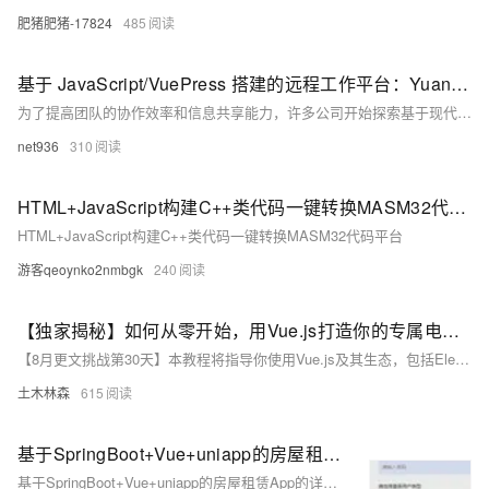
肥猪肥猪-17824
485
基于 JavaScript/VuePress 搭建的远程工作平台：YuanCheng.works
为了提高团队的协作效率和信息共享能力，许多公司开始探索基于现代技术的远程工作平台。本文将介绍如何利用 JavaScript 和 VuePress 搭建一个高效的远程工作平台，助力团队在灵活的工作环境中实现卓越的协作。
net936
310
HTML+JavaScript构建C++类代码一键转换MASM32代码平台
HTML+JavaScript构建C++类代码一键转换MASM32代码平台
游客qeoynko2nmbgk
240
【独家揭秘】如何从零开始，用Vue.js打造你的专属电商平台？
【8月更文挑战第30天】本教程将指导你使用Vue.js及其生态，包括Element UI，从零开始构建一个具备首页、商品列表、详情页、购物车及登录注册功能的基础电商平台前端。通过实践，你不仅将学会构建完整的Web应用，还将掌握Vue.js的高级特性和多种实用插件的使用方法，逐步提升应用的功能并优化用户体验。
土木林森
615
基于SpringBoot+Vue+uniapp的房屋租赁App的详细设计和实现(源码+lw+部署文档+讲解等)
基于SpringBoot+Vue+uniapp的房屋租赁App的详细设计和实现(源码+lw+部署文档+讲解等)