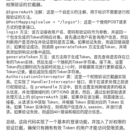
权限验证的拦截器。
注解：这是一个自定义的注解，用于标识不需要进行权
@IgnoreAuth
限验证的方法。
：这是一个使用POST请求
@PostMapping(value = "/login")
方式的登录接口。
方法：该方法接收用户名、密码和验证码作为参数，并返回一
login
个包含生成的Token的响应对象。首先通过用户名查询用户信息，然后
判断用户是否存在并验证密码是否正确。如果验证失败，则返回错误提
示；如果验证成功，则调用
方法生成Token，并将
generateToken
其添加到响应对象中返回。
方法：该方法用于生成Token。首先查询是否存在已
generateToken
有的Token实体，然后生成一个随机的Token字符串。接下来，设置
Token的过期时间为当前时间加上1小时，并根据情况进行更新或插入
Token记录。最后返回生成的Token字符串。
类：这是一个权限验证拦截器实现
AuthorizationInterceptor
类。它实现了
接口，用于在请求处理之前进
HandlerInterceptor
行权限验证。在
方法中，首先设置支持跨域请求的相关
preHandle
头信息，并处理跨域时的 OPTIONS 请求。然后，通过反射获取请求
处理方法上的
注解，如果存在该注解，则直接放过。
@IgnoreAuth
接着，从请求头中获取 Token，并根据 Token 获取对应的 Token 实
体。如果 Token 实体存在，则将用户信息存入 session，并放行请
求。如果验证失败，则返回401错误和相应的提示信息。
总结，这段代码实现了一个基本的登录功能，并加入了对权限的
验证拦截，确保只有拥有有效 Token 的用户才能访问受限资源。