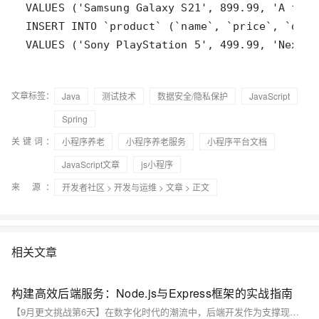
VALUES ('Sony PlayStation 5', 499.99, 'Next-g
文章标签：
Java
测试技术
数据安全/隐私保护
JavaScript
Spring
关键词：
小程序养老
小程序养老服务
小程序平台文档
JavaScript文章
js小程序
来 源：
开发者社区
>
开发与运维
>
文章
> 正文
相关文章
构建高效后端服务：Node.js与Express框架的实战指南
【9月更文挑战第6天】在数字化时代的潮流中，后端开发作为支撑现代Web和移动应用的核心，其重要性不言而喻。本文将深入浅出地介绍如何使用Node.js及其流行的框架Express来搭建一个高效、可扩展的后端服务。通过具体的代码示例和实践技巧，我们将探索如何利用这两个强大的工具提升开发效率和应用性能。无论你是后端开发的新手还是希望提高现有项目质量的老手，这篇文章都将为你提供有价值的见解和指导。