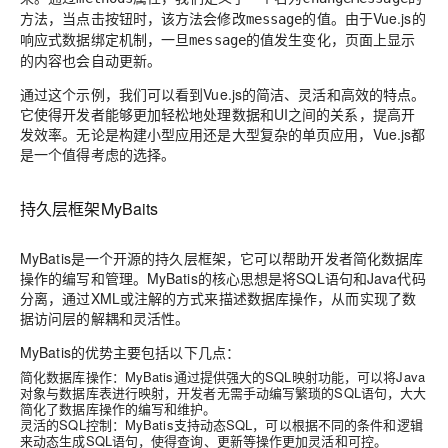
方法，当点击按钮时，该方法会修改
的值。由于Vue.js的
message
响应式数据绑定机制，一旦
的值发生变化，页面上显示
message
的内容也会自动更新。
通过这个示例，我们可以看到Vue.js的简洁、灵活和高效的特点。
它使得开发者能够更加轻松地处理数据和UI之间的关系，提高开
发效率。无论是构建小型应用还是大型复杂的单页应用，Vue.js都
是一个值得考虑的选择。
持久层框架MyBaits
MyBatis是一个开源的持久层框架，它可以帮助开发者简化数据库
操作的编写和管理。MyBatis的核心思想是将SQL语句和Java代码
分离，通过XML或注解的方式来描述数据库操作，从而实现了数
据访问层的解耦和灵活性。
MyBatis的优势主要包括以下几点：
简化数据库操作：MyBatis通过提供强大的SQL映射功能，可以将Java
对象与数据库表进行映射，开发者无需手动编写繁琐的SQL语句，大大
简化了数据库操作的编写和维护。
灵活的SQL控制：MyBatis支持动态SQL，可以根据不同的条件和逻辑
来动态生成SQL语句，使得查询、更新等操作更加灵活和可控。