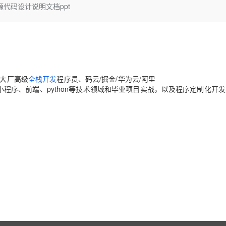
Deepseek-v4-pro
HappyHors
源代码设计说明文档ppt
同享
万小智 AI 建站低至 15元/月
Qoder CN
AI 短剧/漫剧
云原生数据库 
快递物流查询
WordPress
成为服务伙
高校合作
点，立即开启云上创新
覆盖公网/内网、递归/权威、移动APP等全场景解析服务
送.CN域名，送备案服务码
基于千问大模型等，支持代码智能生成、研发智能问答
AI助力短剧
态智能体模型
旗舰 MoE 大模型，百万上下文与顶尖推理能力
图生视频，流
Ubuntu
服务生态伙伴
云工开物
企业应用
Works
Night Plan 支持 Qwen 3.8-Max
云原生大数据计算服务 MaxCompute
AI 办公
容器服务 Kub
NEW
GLM-5.2
Wan2.7-T
Red Hat
30+ 款产品免费体验
Data Agent 驱动的一站式 Data+AI 开发治理平台
夜间 5 折，Qwen/Meoo/TokenPlan 客户专享
面向分析的企业级SaaS模式云数据仓库
AI智能应用
提供一站式管
科研合作
视觉 Coding、空间感知、多模态思考等全面升级
1M上下文，专为长程任务能力而生
ERP
堂（旗舰版）
SUSE
智能客服
CRM
网大厂高级
全栈开发
程序员、码云/掘金/华为云/阿里
防护产品
2个月
自动承接线索
专注于Java、小程序、前端、python等技术领域和毕业项目实战，以及程序定制化开
建站小程序
OA 办公系统
AI 应用构建
大模型原生
力提升
财税管理
模板建站
Qoder
大模型服务平台百炼-应用模版
HOT
NEW
面向真实软件
个人版上线、团队版降价；千问3.8-Max首发发尝鲜
丰富多元化的应用模版和解决方案
400电话
定制建站
万有无界
大模型服务平台百炼-智能体
方案
广告营销
模板小程序
的模型效果
灵活可视化地构建企业级 Agent
定制小程序
秒悟
人工智能平台 PAI
APP 开发
云端极速 AI 
新一代 AI 视频生成模型，深度适配广告营销等场景
AI Native 的算法工程平台，一站式完成建模、训练、推理服务部署
建站系统