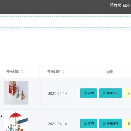
相关电子书
更多
息提取
与 AI 智能体进行实时音视频通话
JavaScript 语言在引擎级别的执行过程
从文本、图片、视频中提取结构化的属性信息
构建支持视频理解的 AI 音视频实时通话应用
Python第五讲——关于爬虫如何做js逆向的思路
t.diy 一步搞定创意建站
构建大模型应用的安全防护体系
Vue.js在前端服务化上的实践与探索
通过自然语言交互简化开发流程,全栈开发支持
通过阿里云安全产品对 AI 应用进行安全防护
下一篇
一条命令迁移，帮你实现 OpenClaw 与
Hermes Agent 记忆互通！