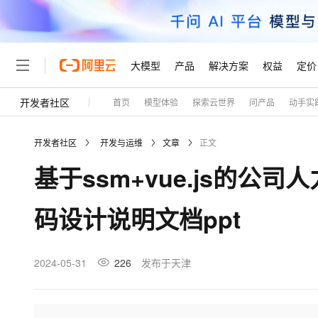
大模型
产品
解决方案
权益
定价
开发者社区
首页
模型体验
探索云世界
问产品
动手实
大模型
产品
解决方案
权益
定价
云市场
伙伴
服务
了解阿里云
精选产品
精选解决方案
普惠上云
产品定价
精选商城
成为销售伙伴
售前咨询
为什么选择阿里云
千问AI平台
开发者社区
开发与运维
文章
正文
了解云产品的定价详情
大模型服务平台百炼
千问办公，解锁你的工作
普惠上云 官方力荐
分销伙伴
在线服务
网站建设
什么是云计算
大
基于ssm+vue.js的
大模型服务与应用平台
企业级Agent产品，直接
云服务器38元/年起，超
咨询伙伴
多端小程序
技术领先
云上成本管理
售后服务
轻量应用服务器
Agency Agents：拥
官方推荐返现计划
大模型
精选产品
精选解决方案
Salesforce 国际版订阅
稳定可靠
码设计说明文档ppt
管理和优化成本
推荐新用户得奖励，单订单
销售伙伴合作计划
自助服务
友盟天域
安全合规
人工智能与机器学习
AI
文本生成
云数据库 RDS
HappyHorse 打造一
云工开物
无影生态合作计划
在线服务
观测云
分析师报告
高校专属算力普惠，学生认
计算
互联网应用开发
2024-05-31
226
发布于天津
Qwen3.8-Max
HOT
Salesforce On Alibaba C
工单服务
Tuya 物联网平台阿里云
研究报告与白皮书
人工智能平台 PAI
快速拥有专属 OpenClaw
大模
Consulting Partner 合
大数据
容器
智能体时代全能旗舰模型
免费试用
短信专区
一站式AI开发、训练和推
蓝凌 OA
AI 大模型销售与服务生
现代化应用