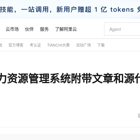
云市场
伙伴
服务
了解阿里云
践
官方博客
考认证
TIANCHI大赛
活动广场
下载
AI 特惠
数据与 API
成为产品伙伴
企业增值服务
最佳实践
价格计算器
AI 场景体
基础软件
产品伙伴合
阿里云认证
市场活动
配置报价
大模型
自助选配和估算价格
新方式
睿译宝，AI翻译排版一步到位
智启 AI 普惠权益
产品生态集成认证中心
企业支持计划
云上春晚
域名与网站
千问官方 MaaS 平台，为开发者和 Agent 而生，新用户赠送 1 亿 + tokens 额度
Qwen Aud
AI Coding
阿里云Maa
2026 阿里云
云服务器 E
为企业打
数据集
Windows
大模型认证
模型
NEW
NEW
公司人力资源管理系统附带文章和源
交付可用成果
值低价云产品抢先购
上传文档即自动完成翻译和格式还原
至高享 1亿+免费 tokens，加速 Al 应用落地
提供智能易用的域名与建站服务
智能编程，一键
安全可靠、
产品生态伙伴
专家技术服务
云上奥运之旅
弹性计算合作
阿里云中企出
手机三要素
宝塔 Linux
全部认证
价格优势
有专属领域专家
GLM-5.2：长任务时代开源旗舰模型
阿里云 OPC 创新助力计划
千问大模型
即刻拥有 DeepS
AI 电商营销
对象存储 O
大模型
产品生态伙伴工作台
企业增值服务台
云栖战略参考
云存储合作计
云栖大会
身份实名认证
CentOS
训练营
推动算力普惠，释放技术红利
最高返9万
多领域专家智能体,一键组建 AI 虚拟交付团队
快速构建应用程序和网站，即刻迈出上云第一步
至高百万元 Token 补贴，加速一人公司成长
多元化、高性能、安全可靠的大模型服务
真正可用的 1M 上下文,一次完成代码全链路开发
轻松解锁专属 Dee
从图文生成到
云上的中国
数据库合作计
活动全景
短信
Docker
图片和
站式影视创作平台
Hermes Agent，打造自进化智能体
Token Plan 模型订阅计划
数字证书管理服务（原SSL证书）
5 分钟轻松部署
AI 广告创作
无影云电脑
企业成长
NEW
信息公告
看见新力量
云网络合作计
OCR 文字识别
JAVA
证享300元代金券
可视化编排打通从文字构思到成片全链路闭环
全托管，含MySQL、PostgreSQL、SQL Server、MariaDB多引擎
自主进化，持久记忆，越用越聪明
Qwen3.8-Max 首发尝鲜，限时加量 10 倍，夜间低至2折
实现全站HTTPS，呈现可信的WEB访问
图文、视频一
随时随地安
魔搭 Mode
Kimi-K3
HappyHors
NEW
loud
服务实践
官网公告
金融模力时刻
Salesforce O
版
发票查验
全能环境
Claude Code + GStack 打造工程团队
千问办公，限时限量积分加倍
Qoder
低代码高效构
AI 建站
短信服务
型
NEW
作计划
Kimi 最新旗舰模型，长程编程与推理利器
让文字生成流
计划
创新中心
魔搭 ModelSc
健康状态
理服务
让AI从“聊天伙伴”进化为能干活的“数字员工”
安装技能 GStack，拥有专属 AI 工程团队
你的AI工作搭子，覆盖日常办公高频场景
面向真实软件的智能体编程平台
0 代码专业建
客户案例
天气预报查询
操作系统
态合作计划