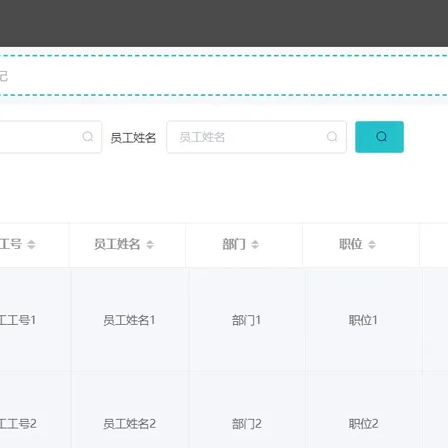
AI 应用
10分钟微调：让0.6B模型媲美235B模
多模态数据信
型
依托云原生高可用架构,实现Dify私有化部署
用1%尺寸在特定领域达到大模型90%以上效果
一个 AI 助手
超强辅助，Bol
即刻拥有 DeepSeek-R1 满血版
在企业官网、通讯软件中为客户提供 AI 客服
多种方案随心选，轻松解锁专属 DeepSeek