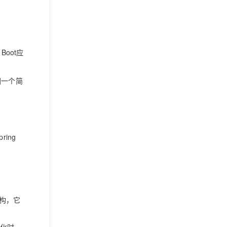
Boot应
回一个简
ing
结构，它