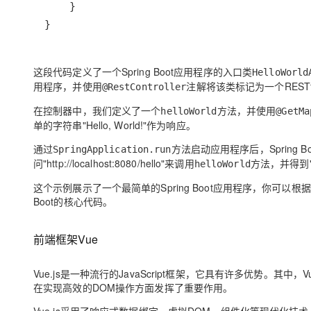
}
这段代码定义了一个Spring Boot应用程序的入口类
HelloWorld
用程序，并使用
注解将该类标记为一个RESTf
@RestController
在控制器中，我们定义了一个
方法，并使用
helloWorld
@GetMa
单的字符串"Hello, World!"作为响应。
通过
方法启动应用程序后，Spring
SpringApplication.run
问"http://localhost:8080/hello"来调用
方法，并得到"He
helloWorld
这个示例展示了一个最简单的Spring Boot应用程序，你可以
Boot的核心代码。
前端框架Vue
Vue.js是一种流行的JavaScript框架，它具有许多优势。其
在实现高效的DOM操作方面发挥了重要作用。