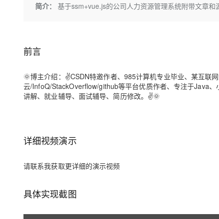
存储
天池大赛
Qwen3.7-Plus
简介：
基于ssm+vue.js的公司人力资源管理系统附带文章和
云解析DNS
解决方案免费试用 新老
电子合同
最高领取价值200元试用
能看、能想、能动手的多模
安全
网络与CDN
AI 算法大赛
畅捷通
大数据开发治理平台 Data
AI 产品 免费试用
网络
安全
云开发大赛
Qwen3-VL-Plus
Tableau 订阅
1亿+ 大模型 tokens 和 
前言
可观测
入门学习赛
中间件
AI空中课堂在线直播课
云防火墙
140+云产品 免费试用
🌞
博主介绍
：✌CSDN特邀作者、985计算机专业毕业、某互联
上云与迁云
云原生的云上边界网络安全
产品新客免费试用，最长1
数据库
云/InfoQ/StackOverflow/github等平台优质作者、
生态解决方案
大模型服务
讲解、就业辅导、面试辅导、简历修改。✌🌞
企业出海
大模型ACA认证体验
大数据计算
助力企业全员 AI 认知与能
行业生态解决方案
千问AI平台-Token Plan
政企业务
媒体服务
开发者生态解决方案
详细视频演示
企业服务与云通信
千问AI平台-模型体验
AI 开发和 AI 应用解决
在线体验全尺寸、多种模态
域名与网站
请联系我获取更详细的演示视频
Happy 系列大模型
终端用户计算
具体实现截图
Serverless
开发工具