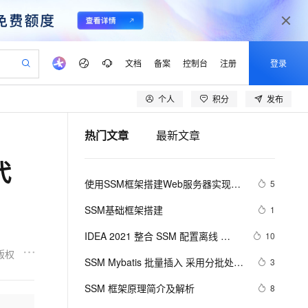
文档
备案
控制台
注册
登录
个人
积分
发布
验
作计划
器
AI 活动
专业服务
服务伙伴合作计划
开发者社区
加入我们
产品动态
服务平台百炼
阿里云 OPC 创新助力计划
热门文章
最新文章
一站式生成采购清单，支持单品或批量购买
io：打造专属 AI 语音助手
S产品伙伴计划（繁花）
峰会
CS
造的大模型服务与应用开发平台
一句话生成原生可编辑精美 PPT 文稿
AI 生产力先锋
Al MaaS 服务伙伴赋能合作
域名
博文
Careers
至高可申请百万元
Qwen3.8-Max 模型上线
代
开启高性价比 AI 编程新体验
弹性可伸缩的云计算服务
Qwen-Audio-3.0-Realtime 端到端实时语音角色扮演
输入一句话想法, 轻松生成专业的 PPT
先锋实践拓展 AI 生产力的边界
Token 补贴，五大权
计划
海大会
伙伴信用分合作计划
商标
问答
社会招聘
使用SSM框架搭建Web服务器实现登
5
益加速 OPC 成功
eek-V4-Pro
SS
一键部署幻兽帕鲁游戏服务器
飞天发布时刻
HOT
Open Search 向量检索版支
划
备案
电子书
校园招聘
录功能(Spring+SpringMVC+Mybatis)
pSeek-V4-Pro
视频创作，一键激活电商全链路生产力
稳定、安全、高性价比、高性能的云存储服务
一键购买专属联机服务器，轻松开启游戏
所见，即是所愿
持视频检索 Pipeline 功能
更多支持
SSM基础框架搭建
1
划
公司注册
镜像站
视频生成
语音识别与合成
专属 QwenPaw
漫剧工坊：一站式动画创作平台
AI 实训营
HOT
应用身份服务 (IDaaS)
IDEA 2021 整合 SSM 配置离线 
10
合作伙伴培训与认证
划
上云迁移
站生成，高效打造优质广告素材
全接入的云上超级电脑
从聊天伙伴进化为能主动干活的本地数字员工
快速生产连贯的高质量长漫剧
从基础到进阶，Agent 创客手把手教你
OpenClaw 管理能力上线
Maven 3.8.1 报错大全 Since Maven 
版权
lScope
我要反馈
e-1.1-T2V
Qwen3-TTS-Flash
SSM Mybatis 批量插入 采用分批处理
3
查询合作伙伴
3.8.1 http repositories are blocked.
n Alibaba Cloud ISV 合作
代维服务
建企业门户网站
10 分钟搭建微信、支付宝小程序
MaxCompute MaxFrame 提
一次500条
畅细腻的高质量视频
离线语音合成大模型，多语言方言自适应，低延迟高稳定
创新加速
SSM 框架原理简介及解析
ope
登录合作伙伴管理后台
8
我要建议
站，无忧落地极速上线
以可视化方式快速构建移动和 PC 门户网站
国内短信简单易用，安全可靠，秒级触达，全球覆盖200+国家和地区。
高效部署网站，快速应用到小程序
供自动弹性内存功能