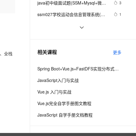
安全
java初中级面试题(SSM+Mysql+微服
我要投诉
e-1.1-I2V
Cosyvoice-V3-Flash
3
PolarDB
上云场景组合购
Milvus 弹性伸缩功能新增节
伴
务(SpringCloud+Dubbo)+消息队列
漫剧创作，剧本、分镜、视频高效生成
100%兼容MySQL、PostgreSQL，兼容Oracle，支持集中和分布式
覆盖90%+业务场景，专享组合折扣价
点支持范围
畅自然，细节丰富
高表现力语音合成大模型，语音克隆听感自然
VPN
ssm027学校运动会信息管理系统(文
1
(RocketMQ)+缓存
档+源码)_kaic
ernetes 版 ACK
云聚AI 严选权益
AI 原生数据库服务发布
(Redis+MongoDB)+设计模式+搜索引
SSL 证书
SSM(Vue3+ElementPlus+Axios+SSM
7
2V
Fun-ASR
，一键激活高效办公新体验
理容器应用的 K8s 服务
精选AI产品，从模型到应用全链提效
Agent 数据网关
擎(ES)+JVM
前后端分离)--搭建Vue 前端工程[一]
文戏情感细腻自然，动作戏激烈拳拳到肉，实现更强表演能力
支持中英文自由切换，具备更强的噪声鲁棒性
堡垒机
手把手教你用Java实现一套简单的鉴
8
AI 用量加速计划
云原生数据库 PolarDB
权服务（SpringBoot，SSM）（万字
防火墙
、识别商机，让客服更高效、服务更出色。
SSM实现权限管理(三)
新老同享，达量后返
Agentic Database 发布
10
相关课程
长文1）
更多
发、全栈
主机安全
应用
Spring Boot+Vue.js+FastDFS实现分布式图片服务器
千问办公
NEW
AI 应用及服务市场
的智能体编程平台
一站式AI生产力平台
JavaScript入门与实战
AI 应用
伶鹊
Vue.js 入门与实战
企业级人与Agent协作平台，接入和调度多个数字员工
智能客服平台，对话机器人、对话分析、智能外呼
大模型
Vue.js完全自学手册图文教程
大模型服务平台百炼 - 全妙
自然语言处理
JavaScript 自学手册文档教程
应用创作平台
多模态内容创作工具，已接入 DeepSeek
数据标注
机器学习