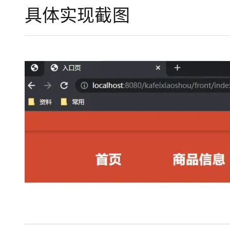
大模型解决方案
具体实现截图
迁移与运维管理
快速部署 Dify，高效搭建 
专有云
10 分钟在聊天系统中增加