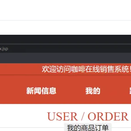
AI 应用
10分钟微调：让0.6B模型媲美235B模
多模态数据信
型
依托云原生高可用架构,实现Dify私有化部署
用1%尺寸在特定领域达到大模型90%以上效果
一个 AI 助手
超强辅助，Bol
即刻拥有 DeepSeek-R1 满血版
在企业官网、通讯软件中为客户提供 AI 客服
多种方案随心选，轻松解锁专属 DeepSeek