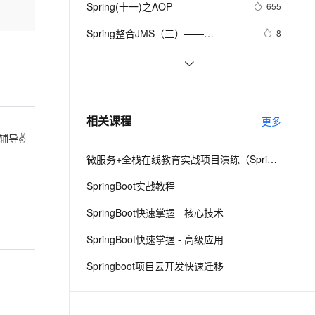
安全
Spring(十一)之AOP
我要投诉
e-1.1-I2V
Cosyvoice-V3-Flash
655
PolarDB
上云场景组合购
伴
Qoder CN V1.7.0 发布
漫剧创作，剧本、分镜、视频高效生成
100%兼容MySQL、PostgreSQL，兼容Oracle，支持集中和分布式
覆盖90%+业务场景，专享组合折扣价
畅自然，细节丰富
高表现力语音合成大模型，语音克隆听感自然
VPN
Spring整合JMS（三）——
8
MessageConverter介绍
ernetes 版 ACK
云聚AI 严选权益
云安全中心 AI BAS 智能自动
SSL 证书
使用Spring Cloud Stream集成消息中
7
2V
Fun-ASR
，一键激活高效办公新体验
理容器应用的 K8s 服务
精选AI产品，从模型到应用全链提效
化模拟渗透攻击产品发布
间件
文戏情感细腻自然，动作戏激烈拳拳到肉，实现更强表演能力
支持中英文自由切换，具备更强的噪声鲁棒性
堡垒机
Spring security
583
AI 用量加速计划
DataWorks ChatBI 会话支持
防火墙
、识别商机，让客服更高效、服务更出色。
对ORM的支持 之 8.4 集成JPA ——跟
新老同享，达量后返
上传临时文件分析
7
相关课程
更多
我学spring3
主机安全
应用
业辅导✌
微服务+全栈在线教育实战项目演练（SpringCloud Alibaba+SpringBoot）
千问办公
NEW
AI 应用及服务市场
的智能体编程平台
一站式AI生产力平台
SpringBoot实战教程
AI 应用
伶鹊
SpringBoot快速掌握 - 核心技术
企业级人与Agent协作平台，接入和调度多个数字员工
智能客服平台，对话机器人、对话分析、智能外呼
大模型
SpringBoot快速掌握 - 高级应用
大模型服务平台百炼 - 全妙
自然语言处理
Springboot项目云开发快速迁移
应用创作平台
多模态内容创作工具，已接入 DeepSeek
数据标注
机器学习