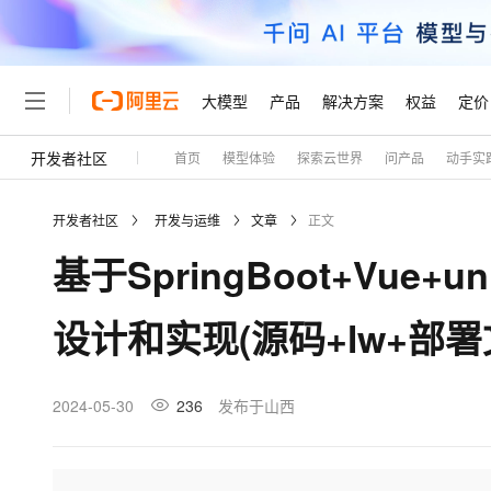
大模型
产品
解决方案
权益
定价
开发者社区
首页
模型体验
探索云世界
问产品
动手实
大模型
产品
解决方案
权益
定价
云市场
伙伴
服务
了解阿里云
精选产品
精选解决方案
普惠上云
产品定价
精选商城
成为销售伙伴
售前咨询
为什么选择阿里云
千问AI平台
开发者社区
开发与运维
文章
正文
了解云产品的定价详情
大模型服务平台百炼
睿译宝，AI翻译排版一
普惠上云 官方力荐
分销伙伴
在线服务
网站建设
什么是云计算
大
基于SpringBoot+Vu
大模型服务与应用平台
上传文档即自动完成翻译和
云服务器38元/年起，超
咨询伙伴
多端小程序
技术领先
云上成本管理
售后服务
轻量应用服务器
GLM-5.2：长任务时代
官方推荐返现计划
大模型
精选产品
精选解决方案
Salesforce 国际版订阅
稳定可靠
设计和实现(源码+lw+部署
管理和优化成本
推荐新用户得奖励，单订单
销售伙伴合作计划
自助服务
友盟天域
安全合规
人工智能与机器学习
AI
文本生成
云数据库 RDS
Hermes Agent，打造
云工开物
无影生态合作计划
在线服务
观测云
分析师报告
自主进化，持久记忆，越用
高校专属算力普惠，学生认
计算
互联网应用开发
2024-05-30
236
发布于山西
Qwen3.8-Max
HOT
Salesforce On Alibaba C
工单服务
Tuya 物联网平台阿里云
研究报告与白皮书
人工智能平台 PAI
快速拥有专属 OpenClaw
大模
Consulting Partner 合
大数据
容器
智能体时代全能旗舰模型
免费试用
短信专区
一站式AI开发、训练和推
蓝凌 OA
AI 大模型销售与服务生
现代化应用