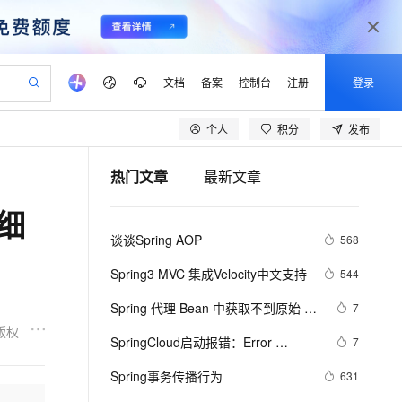
文档
备案
控制台
注册
登录
个人
积分
发布
验
作计划
器
AI 活动
专业服务
服务伙伴合作计划
开发者社区
加入我们
产品动态
服务平台百炼
阿里云 OPC 创新助力计划
热门文章
最新文章
一站式生成采购清单，支持单品或批量购买
可编辑精美 PPT 文稿
S产品伙伴计划（繁花）
峰会
CS
造的大模型服务与应用开发平台
Agency Agents：拥有专属领域专家
AI 生产力先锋
Al MaaS 服务伙伴赋能合作
域名
博文
Careers
PolarDB Agentic Database
至高可申请百万元
详细
 轻松生成专业的 PPT
开启高性价比 AI 编程新体验
弹性可伸缩的云计算服务
先锋实践拓展 AI 生产力的边界
发布
多领域专家智能体,一键组建 AI 虚拟交付团队
Token 补贴，五大权
计划
海大会
伙伴信用分合作计划
商标
问答
社会招聘
谈谈Spring AOP
568
益加速 OPC 成功
帕鲁游戏服务器
SS
HappyHorse 打造一站式影视创作平台
飞天发布时刻
HOT
秒悟 Meoo CLI 支持一键部
划
备案
电子书
校园招聘
联机服务器，轻松开启游戏
视频创作，一键激活电商全链路生产力
稳定、安全、高性价比、高性能的云存储服务
所见，即是所愿
署项目至阿里云账号
可视化编排打通从文字构思到成片全链路闭环
更多支持
Spring3 MVC 集成Velocity中文支持
544
划
公司注册
镜像站
视频生成
语音识别与合成
 智能体与工作流应用
漫剧工坊：一站式动画创作平台
AI 实训营
Flink OSS 支持
Spring 代理 Bean 中获取不到原始 
7
合作伙伴培训与认证
划
上云迁移
站生成，高效打造优质广告素材
全接入的云上超级电脑
通过阿里云百炼高效搭建AI应用,助力高效开发
快速生产连贯的高质量长漫剧
从基础到进阶，Agent 创客手把手教你
AssumeRole 角色自定义
Bean 对象注解的解决方法
版权
lScope
我要反馈
e-1.1-T2V
Qwen3-TTS-Flash
SpringCloud启动报错：Error 
7
查询合作伙伴
n Alibaba Cloud ISV 合作
代维服务
建企业门户网站
10 分钟搭建微信、支付宝小程序
百炼 Qwen3.7-Flash 系列模
creating bean with name 
畅细腻的高质量视频
离线语音合成大模型，多语言方言自适应，低延迟高稳定
创新加速
Spring事务传播行为
ope
登录合作伙伴管理后台
631
我要建议
站，无忧落地极速上线
以可视化方式快速构建移动和 PC 门户网站
国内短信简单易用，安全可靠，秒级触达，全球覆盖200+国家和地区。
高效部署网站，快速应用到小程序
型发布
configurationPropertiesBeans