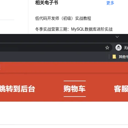
相关电子书
更多
息提取
与 AI 智能体进行实时音视频通话
低代码开发师（初级）实战教程
从文本、图片、视频中提取结构化的属性信息
构建支持视频理解的 AI 音视频实时通话应用
冬季实战营第三期：MySQL数据库进阶实战
t.diy 一步搞定创意建站
构建大模型应用的安全防护体系
阿里巴巴DevOps 最佳实践手册
通过自然语言交互简化开发流程,全栈开发支持
通过阿里云安全产品对 AI 应用进行安全防护
下一篇
一条命令迁移，帮你实现 OpenClaw 与
Hermes Agent 记忆互通！