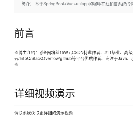
存储
天池大赛
Qwen3.7-Plus
简介：
基于SpringBoot+Vue+uniapp的咖啡在线销售系
云解析DNS
解决方案免费试用 新老
电子合同
最高领取价值200元试用
能看、能想、能动手的多模
安全
网络与CDN
AI 算法大赛
畅捷通
大数据开发治理平台 Data
AI 产品 免费试用
网络
安全
云开发大赛
Qwen3-VL-Plus
Tableau 订阅
前言
1亿+ 大模型 tokens 和 
可观测
入门学习赛
中间件
AI空中课堂在线直播课
云防火墙
140+云产品 免费试用
上云与迁云
云原生的云上边界网络安全
产品新客免费试用，最长1
数据库
🌞博主介绍：✌全网粉丝15W+,CSDN特邀作者、211毕业、
生态解决方案
大模型服务
云/InfoQ/StackOverflow/github等平台优质作者
企业出海
大模型ACA认证体验
大数据计算
🌞
助力企业全员 AI 认知与能
行业生态解决方案
千问AI平台-Token Plan
政企业务
媒体服务
开发者生态解决方案
企业服务与云通信
千问AI平台-模型体验
详细视频演示
AI 开发和 AI 应用解决
在线体验全尺寸、多种模态
域名与网站
Happy 系列大模型
终端用户计算
请联系我获取更详细的演示视频
Serverless
开发工具