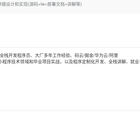
Deepseek-v4-pro
HappyHors
统的详细设计和实现(源码+lw+部署文档+讲解等)
同享
万小智 AI 建站低至 15元/月
Qoder CN
AI 短剧/漫剧
云原生数据库 
快递物流查询
WordPress
成为服务伙
高校合作
点，立即开启云上创新
覆盖公网/内网、递归/权威、移动APP等全场景解析服务
送.CN域名，送备案服务码
基于千问大模型等，支持代码智能生成、研发智能问答
AI助力短剧
态智能体模型
旗舰 MoE 大模型，百万上下文与顶尖推理能力
图生视频，流
Ubuntu
服务生态伙伴
云工开物
企业应用
Works
Night Plan 支持 Qwen 3.8-Max
云原生大数据计算服务 MaxCompute
AI 办公
容器服务 Kub
NEW
GLM-5.2
Wan2.7-T
Red Hat
30+ 款产品免费体验
Data Agent 驱动的一站式 Data+AI 开发治理平台
夜间 5 折，Qwen/Meoo/TokenPlan 客户专享
面向分析的企业级SaaS模式云数据仓库
AI智能应用
提供一站式管
科研合作
视觉 Coding、空间感知、多模态思考等全面升级
1M上下文，专为长程任务能力而生
ERP
堂（旗舰版）
SUSE
智能客服
CRM
防护产品
2个月
自动承接线索
高级全栈开发程序员、大厂多年工作经验、码云/掘金/华为云/阿里
建站小程序
OA 办公系统
AI 应用构建
大模型原生
、专注于Java、小程序技术领域和毕业项目实战，以及程序定制化开发、全栈讲解、就
力提升
财税管理
模板建站
Qoder
大模型服务平台百炼-应用模版
HOT
NEW
面向真实软件
个人版上线、团队版降价；千问3.8-Max首发发尝鲜
丰富多元化的应用模版和解决方案
400电话
定制建站
万有无界
大模型服务平台百炼-智能体
方案
广告营销
模板小程序
的模型效果
灵活可视化地构建企业级 Agent
定制小程序
秒悟
人工智能平台 PAI
APP 开发
云端极速 AI 
新一代 AI 视频生成模型，深度适配广告营销等场景
AI Native 的算法工程平台，一站式完成建模、训练、推理服务部署
建站系统