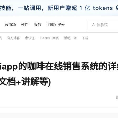
云市场
伙伴
服务
了解阿里云
践
官方博客
考认证
TIANCHI大赛
活动广场
下载
AI 特惠
数据与 API
成为产品伙伴
企业增值服务
最佳实践
价格计算器
AI 场景体
基础软件
产品伙伴合
阿里云认证
市场活动
配置报价
大模型
自助选配和估算价格
步到位
智启 AI 普惠权益
产品生态集成认证中心
企业支持计划
云上春晚
域名与网站
Qwen Audio：打造专属 AI 语音助手
千问官方 MaaS 平台，为开发者和 Agent 而生，新用户赠送 1 亿 + tokens 额度
一句话生成原生
AI Coding
阿里云Maa
2026 阿里云
云服务器 E
为企业打
数据集
Windows
大模型认证
模型
NEW
NEW
e+uniapp的咖啡在线销售系统的
格式还原
值低价云产品抢先购
至高享 1亿+免费 tokens，加速 Al 应用落地
提供智能易用的域名与建站服务
Qwen-Audio-3.0-Realtime 端到端实时语音角色扮演
输入一句话想法,
智能编程，一键
安全可靠、
产品生态伙伴
专家技术服务
云上奥运之旅
弹性计算合作
阿里云中企出
手机三要素
宝塔 Linux
全部认证
价格优势
开源旗舰模型
即刻拥有 DeepSeek-V4-Pro
阿里云 OPC 创新助力计划
千问大模型
一键部署幻兽
AI 电商营销
对象存储 O
大模型
产品生态伙伴工作台
企业增值服务台
云栖战略参考
云存储合作计
云栖大会
身份实名认证
CentOS
训练营
文档+讲解等)
推动算力普惠，释放技术红利
最高返9万
真正可用的 1M 上下文,一次完成代码全链路开发
快速构建应用程序和网站，即刻迈出上云第一步
轻松解锁专属 DeepSeek-V4-Pro
至高百万元 Token 补贴，加速一人公司成长
多元化、高性能、安全可靠的大模型服务
一键购买专属
从图文生成到
云上的中国
数据库合作计
活动全景
短信
Docker
图片和
自进化智能体
5 分钟轻松部署专属 QwenPaw
Token Plan 模型订阅计划
数字证书管理服务（原SSL证书）
高效搭建 AI
AI 广告创作
无影云电脑
企业成长
NEW
HOT
信息公告
看见新力量
云网络合作计
OCR 文字识别
JAVA
越聪明
证享300元代金券
全托管，含MySQL、PostgreSQL、SQL Server、MariaDB多引擎
Qwen3.8-Max 首发尝鲜，限时加量 10 倍，夜间低至2折
实现全站HTTPS，呈现可信的WEB访问
从聊天伙伴进化为能主动干活的本地数字员工
图文、视频一
随时随地安
魔搭 Mode
Kimi-K3
HappyHors
NEW
loud
服务实践
官网公告
金融模力时刻
Salesforce O
版
发票查验
全能环境
Claude Code + GStack 打造工程团队
千问办公，限时限量积分加倍
Qoder
低代码高效构
AI 建站
短信服务
型
NEW
作计划
Kimi 最新旗舰模型，长程编程与推理利器
让文字生成流
计划
创新中心
魔搭 ModelSc
健康状态
理服务
让AI从“聊天伙伴”进化为能干活的“数字员工”
安装技能 GStack，拥有专属 AI 工程团队
你的AI工作搭子，覆盖日常办公高频场景
面向真实软件的智能体编程平台
0 代码专业建
客户案例
天气预报查询
操作系统
态合作计划