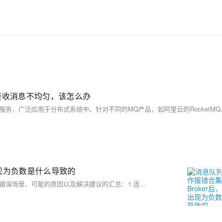
础轻松构建 Web Client 本节课带您一起基于
MNS，0基础轻松构建 Web Client
r接收消息不均匀，该怎么办
出现为负数是什么导致的
在使用消息队列MQ时，可能会遇到各种报错情况。以下是一些常见的错误场景、可能的原因以及解决建议的汇总：1.连接错误、2.消息发送失败、3.消息消费报错、4.消息重试与死信处理、5.资源与权限问题、6.配置错误、7.系统资源限制、8.版本兼容性问题。