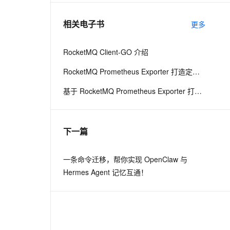
相关电子书
更多
息提取
与 AI 智能体进行实时音视频通话
从文本、图片、视频中提取结构化的属性信息
构建支持视频理解的 AI 音视频实时通话应用
RocketMQ Client-GO 介绍
t.diy 一步搞定创意建站
构建大模型应用的安全防护体系
RocketMQ Prometheus Exporter 打造定制化 DevOps 平台
通过自然语言交互简化开发流程,全栈开发支持
通过阿里云安全产品对 AI 应用进行安全防护
基于 RocketMQ Prometheus Exporter 打造定制化 DevOps 平台
下一篇
一条命令迁移，帮你实现 OpenClaw 与
Hermes Agent 记忆互通！