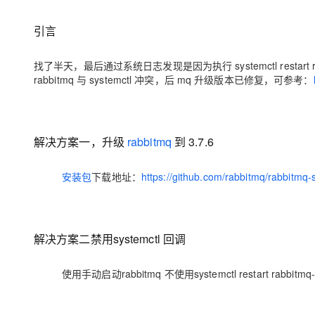
存储
天池大赛
Qwen3.7-Plus
云解析DNS
解决方案免费试用 新老
电子合同
最高领取价值200元试用
能看、能想、能动手的多模
安全
网络与CDN
引言
AI 算法大赛
畅捷通
大数据开发治理平台 Data
AI 产品 免费试用
网络
安全
云开发大赛
Qwen3-VL-Plus
Tableau 订阅
找了半天，最后通过系统日志发现是因为执行 systemctl restart r
1亿+ 大模型 tokens 和 
rabbitmq 与 systemctl 冲突，后 mq 升级版本已修复，可参考：
可观测
入门学习赛
中间件
AI空中课堂在线直播课
云防火墙
140+云产品 免费试用
上云与迁云
云原生的云上边界网络安全
产品新客免费试用，最长1
数据库
生态解决方案
大模型服务
企业出海
解决方案一，升级
rabbitmq
到 3.7.6
大模型ACA认证体验
大数据计算
助力企业全员 AI 认知与能
行业生态解决方案
千问AI平台-Token Plan
政企业务
媒体服务
安装包
下载地址：
https://github.com/rabbitmq/rabbitmq-
开发者生态解决方案
企业服务与云通信
千问AI平台-模型体验
AI 开发和 AI 应用解决
在线体验全尺寸、多种模态
域名与网站
解决方案二禁用systemctl 回调
Happy 系列大模型
终端用户计算
使用手动启动rabbitmq 不使用systemctl restart rabb
Serverless
开发工具