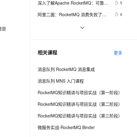
安全
深入了解Apache RocketMQ：可靠的
我要投诉
e-1.1-I2V
Cosyvoice-V3-Flash
5
PolarDB
上云场景组合购
Milvus 弹性伸缩功能新增节
伴
分布式消息队列
漫剧创作，剧本、分镜、视频高效生成
100%兼容MySQL、PostgreSQL，兼容Oracle，支持集中和分布式
覆盖90%+业务场景，专享组合折扣价
点支持范围
畅自然，细节丰富
高表现力语音合成大模型，语音克隆听感自然
VPN
阿里二面：RocketMQ 消费失败了，
6
怎么处理？
ernetes 版 ACK
云聚AI 严选权益
AI 原生数据库服务发布
SSL 证书
RabbitMQ的使用与分析
680
2V
Fun-ASR
疑是
，一键激活高效办公新体验
理容器应用的 K8s 服务
精选AI产品，从模型到应用全链提效
Agent 数据网关
文戏情感细腻自然，动作戏激烈拳拳到肉，实现更强表演能力
支持中英文自由切换，具备更强的噪声鲁棒性
堡垒机
一文讲透消息队列RocketMQ实现消
8
AI 用量加速计划
云原生数据库 PolarDB
费幂等
防火墙
、识别商机，让客服更高效、服务更出色。
NanoMQ Newsletter 2022-08｜
新老同享，达量后返
Agentic Database 发布
3
相关课程
更多
v0.11：MQTT 5.0 + MQTT over 
主机安全
应用
QUIC 桥接，新增 HTTP API 监控客
消息队列 RocketMQ 消息集成
户端状态
千问办公
NEW
AI 应用及服务市场
的智能体编程平台
一站式AI生产力平台
消息队列 MNS 入门课程
AI 应用
伶鹊
RocketMQ知识精讲与项目实战（第一阶段）
企业级人与Agent协作平台，接入和调度多个数字员工
智能客服平台，对话机器人、对话分析、智能外呼
大模型
RocketMQ知识精讲与项目实战（第二阶段）
大模型服务平台百炼 - 全妙
自然语言处理
RocketMQ知识精讲与项目实战（第三阶段）
应用创作平台
多模态内容创作工具，已接入 DeepSeek
数据标注
微服务实战-RocketMQ Binder
机器学习