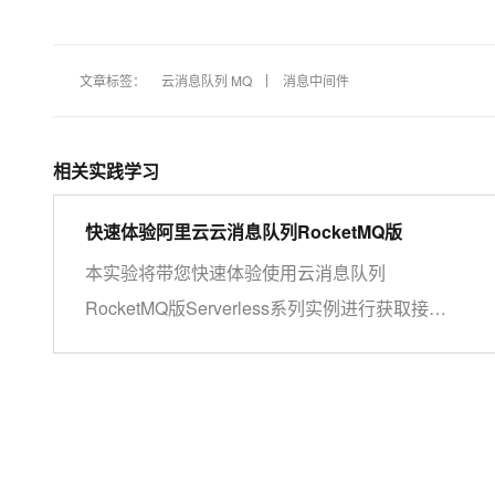
文章标签：
云消息队列 MQ
消息中间件
相关实践学习
快速体验阿里云云消息队列RocketMQ版
本实验将带您快速体验使用云消息队列
RocketMQ版Serverless系列实例进行获取接入
点、创建Topic、创建订阅组、收发消息、查看
消息轨迹和仪表盘。