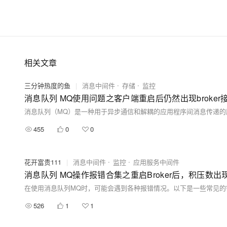
相关文章
三分钟热度的鱼
|
消息中间件
存储
监控
消息队列 MQ使用问题之客户端重启后仍然出现broke
455
0
0
花开富贵111
|
消息中间件
监控
应用服务中间件
消息队列 MQ操作报错合集之重启Broker后，积压数
526
1
1