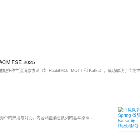
M FSE 2025
本文深入解析了 Kafka 和 RabbitMQ 两大主流消息队列在 Spring 微服务中的应用与对比。内容涵盖消息队列的基本原理、Kafka 与 RabbitMQ 的核心概念、各自优势及典型用例，并结合 Spring 生态的集成方式，帮助开发者根据实际需求选择合适的消息中间件，提升系统解耦、可扩展性与可靠性。