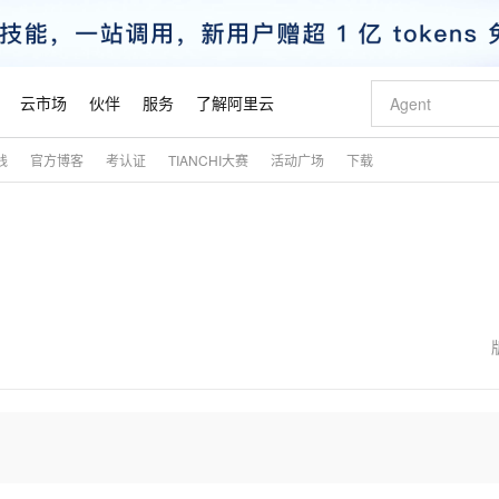
云市场
伙伴
服务
了解阿里云
践
官方博客
考认证
TIANCHI大赛
活动广场
下载
AI 特惠
数据与 API
成为产品伙伴
企业增值服务
最佳实践
价格计算器
AI 场景体
基础软件
产品伙伴合
阿里云认证
市场活动
配置报价
大模型
自助选配和估算价格
新方式
睿译宝，AI翻译排版一步到位
智启 AI 普惠权益
产品生态集成认证中心
企业支持计划
云上春晚
域名与网站
千问官方 MaaS 平台，为开发者和 Agent 而生，新用户赠送 1 亿 + tokens 额度
Qwen Aud
AI Coding
阿里云Maa
2026 阿里云
云服务器 E
为企业打
数据集
Windows
大模型认证
模型
NEW
NEW
交付可用成果
值低价云产品抢先购
上传文档即自动完成翻译和格式还原
至高享 1亿+免费 tokens，加速 Al 应用落地
提供智能易用的域名与建站服务
智能编程，一键
安全可靠、
产品生态伙伴
专家技术服务
云上奥运之旅
弹性计算合作
阿里云中企出
手机三要素
宝塔 Linux
全部认证
价格优势
有专属领域专家
GLM-5.2：长任务时代开源旗舰模型
阿里云 OPC 创新助力计划
千问大模型
即刻拥有 DeepS
AI 电商营销
对象存储 O
大模型
产品生态伙伴工作台
企业增值服务台
云栖战略参考
云存储合作计
云栖大会
身份实名认证
CentOS
训练营
推动算力普惠，释放技术红利
最高返9万
多领域专家智能体,一键组建 AI 虚拟交付团队
快速构建应用程序和网站，即刻迈出上云第一步
至高百万元 Token 补贴，加速一人公司成长
多元化、高性能、安全可靠的大模型服务
真正可用的 1M 上下文,一次完成代码全链路开发
轻松解锁专属 Dee
从图文生成到
云上的中国
数据库合作计
活动全景
短信
Docker
图片和
站式影视创作平台
Hermes Agent，打造自进化智能体
Token Plan 模型订阅计划
数字证书管理服务（原SSL证书）
5 分钟轻松部署
AI 广告创作
无影云电脑
企业成长
NEW
信息公告
看见新力量
云网络合作计
OCR 文字识别
JAVA
证享300元代金券
可视化编排打通从文字构思到成片全链路闭环
全托管，含MySQL、PostgreSQL、SQL Server、MariaDB多引擎
自主进化，持久记忆，越用越聪明
Qwen3.8-Max 首发尝鲜，限时加量 10 倍，夜间低至2折
实现全站HTTPS，呈现可信的WEB访问
图文、视频一
随时随地安
魔搭 Mode
Kimi-K3
HappyHors
NEW
loud
服务实践
官网公告
金融模力时刻
Salesforce O
版
发票查验
全能环境
Claude Code + GStack 打造工程团队
千问办公，限时限量积分加倍
Qoder
低代码高效构
AI 建站
短信服务
型
NEW
作计划
Kimi 最新旗舰模型，长程编程与推理利器
让文字生成流
计划
创新中心
魔搭 ModelSc
健康状态
理服务
让AI从“聊天伙伴”进化为能干活的“数字员工”
安装技能 GStack，拥有专属 AI 工程团队
你的AI工作搭子，覆盖日常办公高频场景
面向真实软件的智能体编程平台
0 代码专业建
客户案例
天气预报查询
操作系统
态合作计划