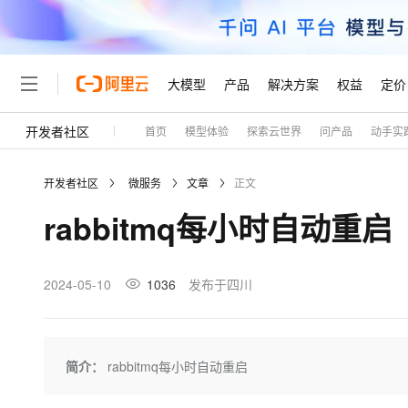
大模型
产品
解决方案
权益
定价
开发者社区
首页
模型体验
探索云世界
问产品
动手实
大模型
产品
解决方案
权益
定价
云市场
伙伴
服务
了解阿里云
精选产品
精选解决方案
普惠上云
产品定价
精选商城
成为销售伙伴
售前咨询
为什么选择阿里云
千问AI平台
开发者社区
微服务
文章
正文
了解云产品的定价详情
大模型服务平台百炼
千问办公，解锁你的工作
普惠上云 官方力荐
分销伙伴
在线服务
网站建设
什么是云计算
大
rabbitmq每小时自动重启
大模型服务与应用平台
企业级Agent产品，直接
云服务器38元/年起，超
咨询伙伴
多端小程序
技术领先
云上成本管理
售后服务
轻量应用服务器
Agency Agents：拥
官方推荐返现计划
大模型
精选产品
精选解决方案
Salesforce 国际版订阅
稳定可靠
管理和优化成本
推荐新用户得奖励，单订单
销售伙伴合作计划
2024-05-10
1036
发布于四川
自助服务
友盟天域
安全合规
人工智能与机器学习
AI
文本生成
云数据库 RDS
HappyHorse 打造一
云工开物
无影生态合作计划
在线服务
观测云
分析师报告
高校专属算力普惠，学生认
计算
互联网应用开发
Qwen3.8-Max
HOT
Salesforce On Alibaba C
工单服务
Tuya 物联网平台阿里云
研究报告与白皮书
人工智能平台 PAI
快速拥有专属 OpenClaw
简介：
rabbitmq每小时自动重启
大模
Consulting Partner 合
大数据
容器
智能体时代全能旗舰模型
免费试用
短信专区
一站式AI开发、训练和推
蓝凌 OA
AI 大模型销售与服务生
现代化应用