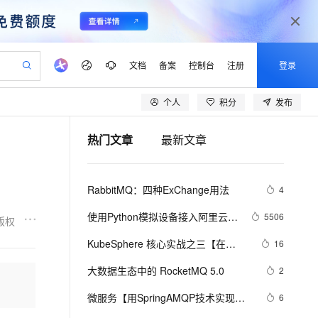
文档
备案
控制台
注册
登录
个人
积分
发布
验
作计划
器
AI 活动
专业服务
服务伙伴合作计划
开发者社区
加入我们
产品动态
服务平台百炼
阿里云 OPC 创新助力计划
热门文章
最新文章
一站式生成采购清单，支持单品或批量购买
io：打造专属 AI 语音助手
S产品伙伴计划（繁花）
峰会
CS
造的大模型服务与应用开发平台
一句话生成原生可编辑精美 PPT 文稿
AI 生产力先锋
Al MaaS 服务伙伴赋能合作
域名
博文
Careers
至高可申请百万元
Qwen3.8-Max 模型上线
开启高性价比 AI 编程新体验
弹性可伸缩的云计算服务
Qwen-Audio-3.0-Realtime 端到端实时语音角色扮演
输入一句话想法, 轻松生成专业的 PPT
先锋实践拓展 AI 生产力的边界
Token 补贴，五大权
计划
海大会
伙伴信用分合作计划
商标
问答
社会招聘
RabbitMQ：四种ExChange用法
4
益加速 OPC 成功
eek-V4-Pro
SS
一键部署幻兽帕鲁游戏服务器
飞天发布时刻
HOT
Open Search 向量检索版支
划
备案
电子书
校园招聘
pSeek-V4-Pro
视频创作，一键激活电商全链路生产力
稳定、安全、高性价比、高性能的云存储服务
一键购买专属联机服务器，轻松开启游戏
所见，即是所愿
持视频检索 Pipeline 功能
更多支持
使用Python模拟设备接入阿里云物
5506
版权
划
公司注册
镜像站
视频生成
语音识别与合成
联网的MQTT服务器
专属 QwenPaw
漫剧工坊：一站式动画创作平台
AI 实训营
HOT
应用身份服务 (IDaaS)
KubeSphere 核心实战之三【在
16
合作伙伴培训与认证
划
上云迁移
站生成，高效打造优质广告素材
全接入的云上超级电脑
从聊天伙伴进化为能主动干活的本地数字员工
快速生产连贯的高质量长漫剧
从基础到进阶，Agent 创客手把手教你
OpenClaw 管理能力上线
kubesphere平台上部署
lScope
我要反馈
e-1.1-T2V
Qwen3-TTS-Flash
大数据生态中的 RocketMQ 5.0
2
查询合作伙伴
ElasticSearch、应用商店部署
n Alibaba Cloud ISV 合作
代维服务
建企业门户网站
10 分钟搭建微信、支付宝小程序
MaxCompute MaxFrame 提
畅细腻的高质量视频
离线语音合成大模型，多语言方言自适应，低延迟高稳定
RabbitMQ和应用市场部署
创新加速
微服务【用SpringAMQP技术实现
ope
登录合作伙伴管理后台
6
我要建议
站，无忧落地极速上线
以可视化方式快速构建移动和 PC 门户网站
国内短信简单易用，安全可靠，秒级触达，全球覆盖200+国家和地区。
高效部署网站，快速应用到小程序
供自动弹性内存功能
Zookeeper】（实操篇 3/4）
RabbitMq的六种消息队列】第4章