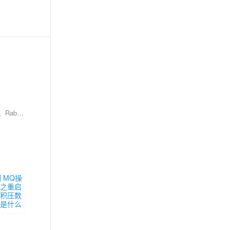
消息队列（MQ）是一种用于异步通信和解耦的应用程序间消息传递的服务，广泛应用于分布式系统中。针对不同的MQ产品，如阿里云的RocketMQ、RabbitMQ等，它们在实现上述场景时可能会有不同的特性和优势，比如RocketMQ强调高吞吐量、低延迟和高可用性，适合大规模分布式系统；而RabbitMQ则以其灵活的路由规则和丰富的协议支持受到青睐。下面是一些常见的消息队列MQ产品的使用场景合集，这些场景涵盖了多种行业和业务需求。