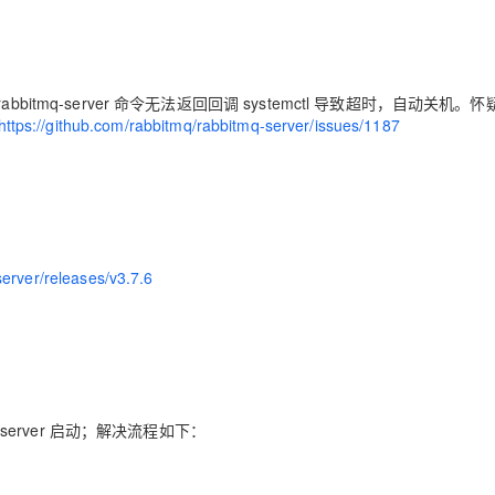
Deepseek-v4-pro
HappyHors
同享
万小智 AI 建站低至 15元/月
Qoder CN
AI 短剧/漫剧
云原生数据库 
快递物流查询
WordPress
成为服务伙
高校合作
点，立即开启云上创新
覆盖公网/内网、递归/权威、移动APP等全场景解析服务
送.CN域名，送备案服务码
基于千问大模型等，支持代码智能生成、研发智能问答
AI助力短剧
态智能体模型
旗舰 MoE 大模型，百万上下文与顶尖推理能力
图生视频，流
Ubuntu
服务生态伙伴
云工开物
企业应用
Works
Night Plan 支持 Qwen 3.8-Max
云原生大数据计算服务 MaxCompute
AI 办公
容器服务 Kub
NEW
GLM-5.2
Wan2.7-T
Red Hat
abbitmq-server 命令无法返回回调 systemctl 导致超时，自动关机。怀
30+ 款产品免费体验
Data Agent 驱动的一站式 Data+AI 开发治理平台
夜间 5 折，Qwen/Meoo/TokenPlan 客户专享
面向分析的企业级SaaS模式云数据仓库
AI智能应用
提供一站式管
科研合作
https://github.com/rabbitmq/rabbitmq-server/issues/1187
视觉 Coding、空间感知、多模态思考等全面升级
1M上下文，专为长程任务能力而生
ERP
堂（旗舰版）
SUSE
智能客服
CRM
防护产品
2个月
自动承接线索
建站小程序
OA 办公系统
AI 应用构建
大模型原生
力提升
财税管理
模板建站
Qoder
大模型服务平台百炼-应用模版
HOT
NEW
server/releases/v3.7.6
面向真实软件
个人版上线、团队版降价；千问3.8-Max首发发尝鲜
丰富多元化的应用模版和解决方案
400电话
定制建站
万有无界
大模型服务平台百炼-智能体
方案
广告营销
模板小程序
的模型效果
灵活可视化地构建企业级 Agent
定制小程序
秒悟
人工智能平台 PAI
APP 开发
云端极速 AI 
新一代 AI 视频生成模型，深度适配广告营销等场景
AI Native 的算法工程平台，一站式完成建模、训练、推理服务部署
itmq-server 启动；解决流程如下：
建站系统