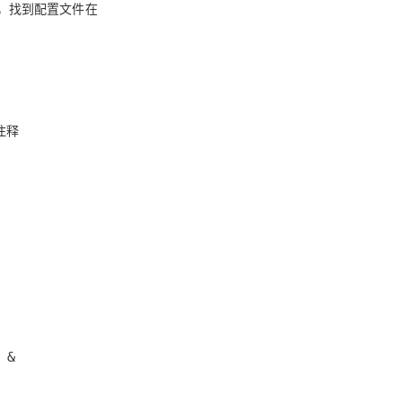
 运行信息，找到配置文件在
AI 应用
10分钟微调：让0.6B模型媲美235B模
多模态数据信
型
依托云原生高可用架构,实现Dify私有化部署
用1%尺寸在特定领域达到大模型90%以上效果
一个 AI 助手
超强辅助，Bol
即刻拥有 DeepSeek-R1 满血版
在企业官网、通讯软件中为客户提供 AI 客服
e 注释
多种方案随心选，轻松解锁专属 DeepSeek