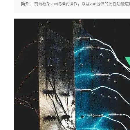
存储
天池大赛
Qwen3.7-Plus
简介：
前端框架vue的样式操作，以及vue提供的属性功能应
云解析DNS
解决方案免费试用 新老
电子合同
最高领取价值200元试用
能看、能想、能动手的多模
安全
网络与CDN
AI 算法大赛
畅捷通
大数据开发治理平台 Data
AI 产品 免费试用
网络
安全
云开发大赛
Qwen3-VL-Plus
Tableau 订阅
1亿+ 大模型 tokens 和 
可观测
入门学习赛
中间件
AI空中课堂在线直播课
云防火墙
140+云产品 免费试用
上云与迁云
云原生的云上边界网络安全
产品新客免费试用，最长1
数据库
生态解决方案
大模型服务
企业出海
大模型ACA认证体验
大数据计算
助力企业全员 AI 认知与能
行业生态解决方案
千问AI平台-Token Plan
政企业务
媒体服务
开发者生态解决方案
企业服务与云通信
千问AI平台-模型体验
AI 开发和 AI 应用解决
在线体验全尺寸、多种模态
域名与网站
Happy 系列大模型
终端用户计算
Serverless
开发工具