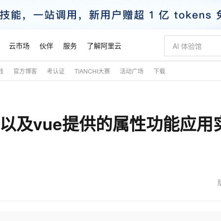
云市场
伙伴
服务
了解阿里云
践
官方博客
考认证
TIANCHI大赛
活动广场
下载
AI 特惠
数据与 API
成为产品伙伴
企业增值服务
最佳实践
价格计算器
AI 场景体
基础软件
产品伙伴合
阿里云认证
市场活动
配置报价
大模型
自助选配和估算价格
新方式
睿译宝，AI翻译排版一步到位
智启 AI 普惠权益
产品生态集成认证中心
企业支持计划
云上春晚
域名与网站
千问官方 MaaS 平台，为开发者和 Agent 而生，新用户赠送 1 亿 + tokens 额度
Qwen Aud
AI Coding
阿里云Maa
2026 阿里云
云服务器 E
为企业打
数据集
Windows
大模型认证
模型
NEW
NEW
，以及vue提供的属性功能应用
交付可用成果
值低价云产品抢先购
上传文档即自动完成翻译和格式还原
至高享 1亿+免费 tokens，加速 Al 应用落地
提供智能易用的域名与建站服务
智能编程，一键
安全可靠、
产品生态伙伴
专家技术服务
云上奥运之旅
弹性计算合作
阿里云中企出
手机三要素
宝塔 Linux
全部认证
价格优势
有专属领域专家
GLM-5.2：长任务时代开源旗舰模型
阿里云 OPC 创新助力计划
千问大模型
即刻拥有 DeepS
AI 电商营销
对象存储 O
大模型
产品生态伙伴工作台
企业增值服务台
云栖战略参考
云存储合作计
云栖大会
身份实名认证
CentOS
训练营
推动算力普惠，释放技术红利
最高返9万
多领域专家智能体,一键组建 AI 虚拟交付团队
快速构建应用程序和网站，即刻迈出上云第一步
至高百万元 Token 补贴，加速一人公司成长
多元化、高性能、安全可靠的大模型服务
真正可用的 1M 上下文,一次完成代码全链路开发
轻松解锁专属 Dee
从图文生成到
云上的中国
数据库合作计
活动全景
短信
Docker
图片和
站式影视创作平台
Hermes Agent，打造自进化智能体
Token Plan 模型订阅计划
数字证书管理服务（原SSL证书）
5 分钟轻松部署
AI 广告创作
无影云电脑
企业成长
NEW
信息公告
看见新力量
云网络合作计
OCR 文字识别
JAVA
证享300元代金券
可视化编排打通从文字构思到成片全链路闭环
全托管，含MySQL、PostgreSQL、SQL Server、MariaDB多引擎
自主进化，持久记忆，越用越聪明
Qwen3.8-Max 首发尝鲜，限时加量 10 倍，夜间低至2折
实现全站HTTPS，呈现可信的WEB访问
图文、视频一
随时随地安
魔搭 Mode
Kimi-K3
HappyHors
NEW
loud
服务实践
官网公告
金融模力时刻
Salesforce O
版
发票查验
全能环境
Claude Code + GStack 打造工程团队
千问办公，限时限量积分加倍
Qoder
低代码高效构
AI 建站
短信服务
型
NEW
作计划
Kimi 最新旗舰模型，长程编程与推理利器
让文字生成流
计划
创新中心
魔搭 ModelSc
健康状态
理服务
让AI从“聊天伙伴”进化为能干活的“数字员工”
安装技能 GStack，拥有专属 AI 工程团队
你的AI工作搭子，覆盖日常办公高频场景
面向真实软件的智能体编程平台
0 代码专业建
客户案例
天气预报查询
操作系统
态合作计划