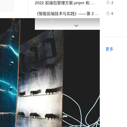
安全
2022 前端包管理方案-pnpm 和 
我要投诉
e-1.1-I2V
Cosyvoice-V3-Flash
2
PolarDB
上云场景组合购
Milvus 弹性伸缩功能新增节
伴
corepack
漫剧创作，剧本、分镜、视频高效生成
100%兼容MySQL、PostgreSQL，兼容Oracle，支持集中和分布式
覆盖90%+业务场景，专享组合折扣价
点支持范围
畅自然，细节丰富
高表现力语音合成大模型，语音克隆听感自然
VPN
《智能前端技术与实践》——第 2 章 
6
前端开发基础 ——2.2 HTML基础
ernetes 版 ACK
云聚AI 严选权益
AI 原生数据库服务发布
SSL 证书
而桌面app向来是web前端开发开发人
2
2V
Fun-ASR
——2.2.1    HTML 文档基本结构
，一键激活高效办公新体验
理容器应用的 K8s 服务
精选AI产品，从模型到应用全链提效
Agent 数据网关
员下意识的避开方
文戏情感细腻自然，动作戏激烈拳拳到肉，实现更强表演能力
支持中英文自由切换，具备更强的噪声鲁棒性
堡垒机
（中）
前端组件之Bootstrap与Ant design of 
8
AI 用量加速计划
云原生数据库 PolarDB
Vue
防火墙
、识别商机，让客服更高效、服务更出色。
前后端分离，如何在前端项目中动态
新老同享，达量后返
Agentic Database 发布
3
相关课程
更多
插入后端API基地址？（in docker）
主机安全
应用
网站性能前端监控课程
千问办公
NEW
AI 应用及服务市场
的智能体编程平台
一站式AI生产力平台
移动Web前端开发
AI 应用
伶鹊
Ajax 前端开发入门与实战
企业级人与Agent协作平台，接入和调度多个数字员工
智能客服平台，对话机器人、对话分析、智能外呼
大模型
零基础学前端HTML+CSS
大模型服务平台百炼 - 全妙
自然语言处理
前端开发CSS基础
应用创作平台
多模态内容创作工具，已接入 DeepSeek
数据标注
前端开发框架Bootstrap使用教程
机器学习