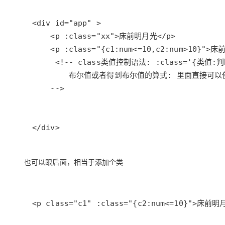
也可以跟后面，相当于添加个类
<p class="c1" :class="{c2:num<=10}">床前明