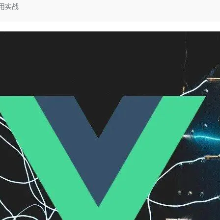
Deepseek-v4-pro
HappyHors
用实战
同享
万小智 AI 建站低至 15元/月
Qoder CN
AI 短剧/漫剧
云原生数据库 
快递物流查询
WordPress
成为服务伙
高校合作
点，立即开启云上创新
覆盖公网/内网、递归/权威、移动APP等全场景解析服务
送.CN域名，送备案服务码
基于千问大模型等，支持代码智能生成、研发智能问答
AI助力短剧
态智能体模型
旗舰 MoE 大模型，百万上下文与顶尖推理能力
图生视频，流
Ubuntu
服务生态伙伴
云工开物
企业应用
Works
Night Plan 支持 Qwen 3.8-Max
云原生大数据计算服务 MaxCompute
AI 办公
容器服务 Kub
NEW
GLM-5.2
Wan2.7-T
Red Hat
30+ 款产品免费体验
Data Agent 驱动的一站式 Data+AI 开发治理平台
夜间 5 折，Qwen/Meoo/TokenPlan 客户专享
面向分析的企业级SaaS模式云数据仓库
AI智能应用
提供一站式管
科研合作
视觉 Coding、空间感知、多模态思考等全面升级
1M上下文，专为长程任务能力而生
ERP
堂（旗舰版）
SUSE
智能客服
CRM
防护产品
2个月
自动承接线索
建站小程序
OA 办公系统
AI 应用构建
大模型原生
力提升
财税管理
模板建站
Qoder
大模型服务平台百炼-应用模版
HOT
NEW
面向真实软件
个人版上线、团队版降价；千问3.8-Max首发发尝鲜
丰富多元化的应用模版和解决方案
400电话
定制建站
万有无界
大模型服务平台百炼-智能体
方案
广告营销
模板小程序
的模型效果
灵活可视化地构建企业级 Agent
定制小程序
秒悟
人工智能平台 PAI
APP 开发
云端极速 AI 
新一代 AI 视频生成模型，深度适配广告营销等场景
AI Native 的算法工程平台，一站式完成建模、训练、推理服务部署
建站系统