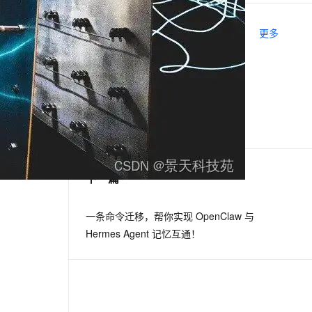
相关电子书
更多
息提取
与 AI 智能体进行实时音视频通话
从文本、图片、视频中提取结构化的属性信息
构建支持视频理解的 AI 音视频实时通话应用
Vue.js 在前端服务化上的探索与实践
t.diy 一步搞定创意建站
构建大模型应用的安全防护体系
阿里文娱大前端技术实践
通过自然语言交互简化开发流程,全栈开发支持
通过阿里云安全产品对 AI 应用进行安全防护
前端代码是怎样智能生成的
下一篇
一条命令迁移，帮你实现 OpenClaw 与
Hermes Agent 记忆互通！