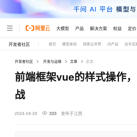
大模型
产品
解决方案
权益
定价
开发者社区
首页
模型体验
探索云世界
问产品
动手实
大模型
产品
解决方案
权益
定价
云市场
伙伴
服务
了解阿里云
精选产品
精选解决方案
普惠上云
产品定价
精选商城
成为销售伙伴
售前咨询
为什么选择阿里云
千问AI平台
开发者社区
开发与运维
文章
正文
了解云产品的定价详情
大模型服务平台百炼
千问办公，解锁你的工作
普惠上云 官方力荐
分销伙伴
在线服务
网站建设
什么是云计算
大
前端框架vue的样式操作
大模型服务与应用平台
企业级Agent产品，直接
云服务器38元/年起，超
咨询伙伴
多端小程序
技术领先
云上成本管理
售后服务
轻量应用服务器
Agency Agents：拥
官方推荐返现计划
大模型
精选产品
精选解决方案
Salesforce 国际版订阅
稳定可靠
战
管理和优化成本
推荐新用户得奖励，单订单
销售伙伴合作计划
自助服务
友盟天域
安全合规
人工智能与机器学习
AI
文本生成
云数据库 RDS
HappyHorse 打造一
云工开物
无影生态合作计划
在线服务
观测云
分析师报告
高校专属算力普惠，学生认
计算
互联网应用开发
2024-04-29
333
发布于江西
Qwen3.8-Max
HOT
Salesforce On Alibaba C
工单服务
Tuya 物联网平台阿里云
研究报告与白皮书
人工智能平台 PAI
快速拥有专属 OpenClaw
大模
Consulting Partner 合
大数据
容器
智能体时代全能旗舰模型
免费试用
短信专区
一站式AI开发、训练和推
蓝凌 OA
AI 大模型销售与服务生
现代化应用