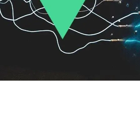
AI 应用
10分钟微调：让0.6B模型媲美235B模
多模态数据信
型
依托云原生高可用架构,实现Dify私有化部署
用1%尺寸在特定领域达到大模型90%以上效果
一个 AI 助手
超强辅助，Bol
即刻拥有 DeepSeek-R1 满血版
在企业官网、通讯软件中为客户提供 AI 客服
多种方案随心选，轻松解锁专属 DeepSeek