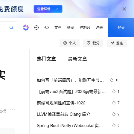
文档
备案
控制台
注册
登录
个人
积分
发布
验
作计划
器
AI 活动
专业服务
服务伙伴合作计划
开发者社区
加入我们
产品动态
服务平台百炼
阿里云 OPC 创新助力计划
热门文章
最新文章
一站式生成采购清单，支持单品或批量购买
io：打造专属 AI 语音助手
S产品伙伴计划（繁花）
峰会
CS
造的大模型服务与应用开发平台
一句话生成原生可编辑精美 PPT 文稿
AI 生产力先锋
Al MaaS 服务伙伴赋能合作
域名
博文
Careers
至高可申请百万元
Qwen3.8-Max 模型上线
实
开启高性价比 AI 编程新体验
弹性可伸缩的云计算服务
Qwen-Audio-3.0-Realtime 端到端实时语音角色扮演
输入一句话想法, 轻松生成专业的 PPT
先锋实践拓展 AI 生产力的边界
Token 补贴，五大权
计划
海大会
伙伴信用分合作计划
商标
问答
社会招聘
如何写「前端简历」，能敲开字节跳
10
益加速 OPC 成功
eek-V4-Pro
SS
一键部署幻兽帕鲁游戏服务器
飞天发布时刻
HOT
Open Search 向量检索版支
划
备案
电子书
校园招聘
动的大门？
pSeek-V4-Pro
视频创作，一键激活电商全链路生产力
稳定、安全、高性价比、高性能的云存储服务
一键购买专属联机服务器，轻松开启游戏
所见，即是所愿
持视频检索 Pipeline 功能
更多支持
【前端vue2面试题】2023前端最新版
1
划
公司注册
镜像站
视频生成
语音识别与合成
vue模块，高频17问(上)
专属 QwenPaw
漫剧工坊：一站式动画创作平台
AI 实训营
HOT
应用身份服务 (IDaaS)
前端可观测性的宣讲-1022
7
合作伙伴培训与认证
划
上云迁移
站生成，高效打造优质广告素材
全接入的云上超级电脑
从聊天伙伴进化为能主动干活的本地数字员工
快速生产连贯的高质量长漫剧
从基础到进阶，Agent 创客手把手教你
OpenClaw 管理能力上线
版权
lScope
我要反馈
e-1.1-T2V
Qwen3-TTS-Flash
LLVM编译器前端 Clang 简介
9
查询合作伙伴
n Alibaba Cloud ISV 合作
代维服务
建企业门户网站
10 分钟搭建微信、支付宝小程序
MaxCompute MaxFrame 提
畅细腻的高质量视频
离线语音合成大模型，多语言方言自适应，低延迟高稳定
创新加速
Spring Boot+Netty+Websocket实现
ope
登录合作伙伴管理后台
5
我要建议
站，无忧落地极速上线
以可视化方式快速构建移动和 PC 门户网站
国内短信简单易用，安全可靠，秒级触达，全球覆盖200+国家和地区。
高效部署网站，快速应用到小程序
供自动弹性内存功能
后台向前端推送信息