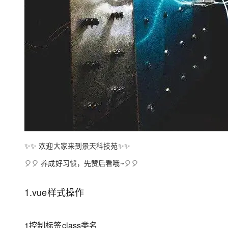
大模型解决方案
迁移与运维管理
快速部署 Dify，高效搭建 
专有云
10 分钟在聊天系统中增加
✨✨ 欢迎大家来到景天科技苑✨✨
🎈🎈 养成好习惯，先赞后看哦~🎈🎈
1.vue样式操作
1控制标签class类名