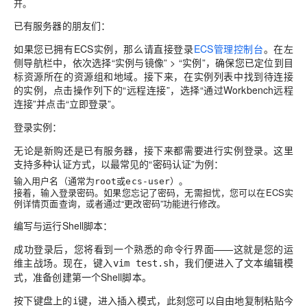
开。
已有服务器的朋友们
：
如果您已拥有ECS实例，那么请直接登录
ECS管理控制台
。
在左
侧导航栏中，依次选择“实例与镜像” > “实例”，确保您已定位到目
标资源所在的资源组和地域。接下来，在实例列表中找到待连接
的实例，点击操作列下的“远程连接”，选择“通过Workbench远程
连接”并点击“立即登录”。
登录实例
：
无论是新购还是已有服务器，接下来都需要进行实例登录。这里
支持多种认证方式，以最常见的“密码认证”为例：
输入用户名（通常为
或
）。
root
ecs-user
接着，输入登录密码。如果您忘记了密码，无需担忧，您可以在ECS实
例详情页面查询，或者通过“更改密码”功能进行修改。
编写与运行Shell脚本
：
成功登录后，您将看到一个熟悉的命令行界面——这就是您的运
维主战场。现在，键入
，我们便进入了文本编辑模
vim test.sh
式，准备创建第一个Shell脚本。
按下键盘上的
键，进入插入模式，此刻您可以自由地复制粘贴今
i