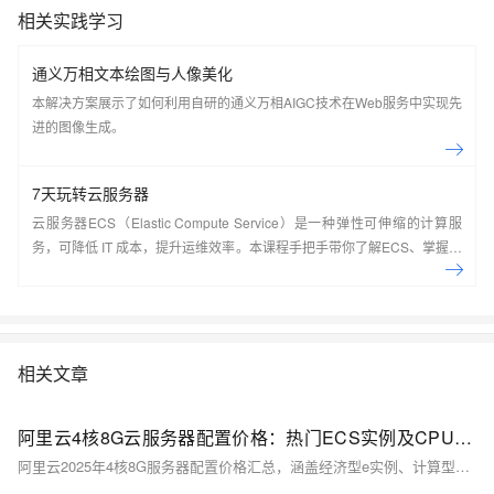
相关实践学习
通义万相文本绘图与人像美化
本解决方案展示了如何利用自研的通义万相AIGC技术在Web服务中实现先
进的图像生成。
7天玩转云服务器
云服务器ECS（Elastic Compute Service）是一种弹性可伸缩的计算服
务，可降低 IT 成本，提升运维效率。本课程手把手带你了解ECS、掌握基
本操作、动手实操快照管理、镜像管理等。了解产品详
情:&nbsp;https://www.aliyun.com/product/ecs
相关文章
阿里云4核8G云服务器配置价格：热门ECS实例及CPU处理器型号说明
阿里云2025年4核8G服务器配置价格汇总，涵盖经济型e实例、计算型c9i等热门ECS实例，CPU含Intel Xeon及AMD EPYC系列，月费159元起，年付低至1578元，按小时计费0.45元起，实际购买享折扣优惠。