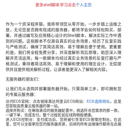
更多shell脚本学习点击
个人主页
作为一个资深程序猿，我将带领您从零开始，一步步踏上运维之
旅，无论您是否拥有现成的服务器，都将学会如何轻松购买、部
署，并通过编写及应用精心设计的Shell脚本，解决实际工作中遇
到的问题。这些脚本不仅源自真实的业务场景，经历了反复实践
与严格测试，确保了其简洁高效、易于理解且便于使用。更重要
的是，我们将全程免费分享，并深度解析背后原理，助您深入理
解并灵活运用，
每一款脚本均经过真实业务场景的反复打磨与严
格测试，秉持着简洁高效、易于理解和使用的理念设计，无偿提
供并且提供相关解析过程，让读者能更深入了解相关内容
。
无服务器的朋友们
：
让我们先从选购并部署服务器开始。只需简单三步，即可拥有您
的专属云服务器：
访问ECS官网
：点击链接直达阿里云ECS网站：
ECS选择网址
。这是
您获取高质量云服务器的第一站。
选择并购买
：在琳琅满目的服务器配置中，挑选符合您需求的那一款，
一键下单，完成支付。整个过程犹如在线购物般便捷。
进入ECS控制台
：支付成功后，您将被引导至ECS管理控制台。在这
里，您可以全面掌控您的服务器资源，后续的所有运维操作都将在此展