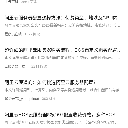
上云百科
3681
阿里云服务器配置选择方法：付费类型、地域及CPU内存配置全解析
阿里云服务器怎么选？2025最新指南：就近选择地域，降低延迟；长期使用选包年包月，短期灵活选按量付费；企业选2核4G5M仅199元/年，个人选2核2G3M低至99元/年，高性价比爆款推荐，轻松上云。
程序员在线
1099
超详细的阿里云服务器购买流程，ECS自定义购买配置教程
本文详细图解阿里云ECS服务器自定义购买全流程，涵盖付费模式、地域选择、网络配置、实例规格、镜像、存储、安全组及登录设置等核心步骤，助您轻松掌握专业级云服务器搭建方法。
云服务器小助手
2211
阿里云渠道商：如何挑选阿里云服务器配置？
本文详解通用型、计算型、内存型等实例适用场景，结合性能评估与成本优化策略，助力用户按需选择。以日均1万访问企业网站为例，2核4G+3M带宽月费约200元，性价比高。合理配置更省钱。
翼龙云TG_yilongcloud
363
阿里云ECS云服务器8核16G配置收费价格，多种ECS实例CPU及费用清单
阿里云8核16G云服务器价格因实例类型而异。计算型c9i约743元/月，一年6450元（7折）；通用算力型u1仅673元/月，一年4225元（5.1折）。实际价格享时长折扣，详情见ECS官网。