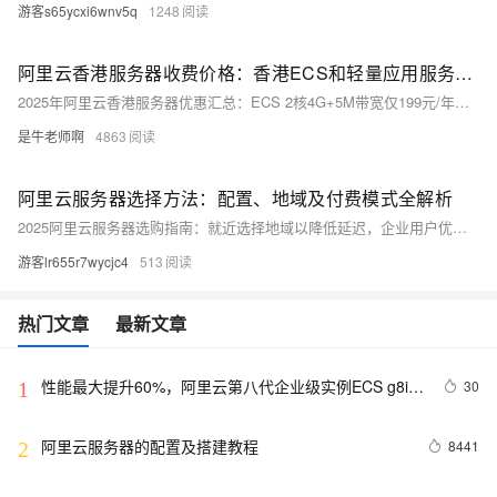
游客s65ycxi6wnv5q
1248
阿里云香港服务器收费价格：香港ECS和轻量应用服务器配置介绍
2025年阿里云香港服务器优惠汇总：ECS 2核4G+5M带宽仅199元/年；轻量服务器30M带宽24元/月起，200M峰值带宽25元/月起。轻量性价比高，适合个人及中小企业建站、跨境业务，具体配置价格详见官方活动页。
是牛老师啊
4863
阿里云服务器选择方法：配置、地域及付费模式全解析
2025阿里云服务器选购指南：就近选择地域以降低延迟，企业用户优选2核4G5M带宽u1实例，仅199元/年；个人用户可选2核2G3M带宽ECS，99元/年起。长期稳定业务选包年包月，短期或波动场景用按量付费，轻松搭建网站首选高性价比配置。
游客lr655r7wycjc4
513
热门文章
最新文章
性能最大提升60%，阿里云第八代企业级实例ECS g8i正
30
1
式上线
阿里云服务器的配置及搭建教程
8441
2