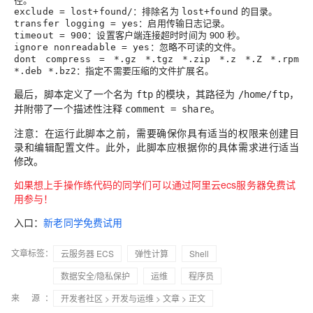
：排除名为
的目录。
exclude = lost+found/
lost+found
：启用传输日志记录。
transfer logging = yes
：设置客户端连接超时时间为 900 秒。
timeout = 900
：忽略不可读的文件。
ignore nonreadable = yes
dont compress = *.gz *.tgz *.zip *.z *.Z *.rpm
：指定不需要压缩的文件扩展名。
*.deb *.bz2
最后，脚本定义了一个名为
的模块，其路径为
，
ftp
/home/ftp
并附带了一个描述性注释
。
comment = share
注意：在运行此脚本之前，需要确保你具有适当的权限来创建目
录和编辑配置文件。此外，此脚本应根据你的具体需求进行适当
修改。
如果想上手操作练代码的同学们可以通过阿里云ecs服务器免费试
用参与！
入口：
新老同学免费试用
文章标签：
云服务器 ECS
弹性计算
Shell
数据安全/隐私保护
运维
程序员
来 源：
开发者社区
>
开发与运维
>
文章
> 正文