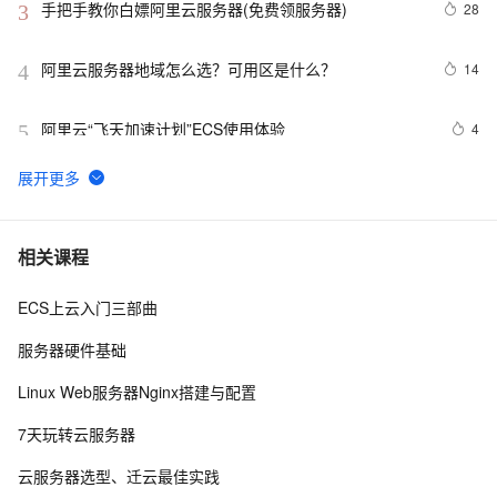
手把手教你白嫖阿里云服务器(免费领服务器)
28
3
阿里云服务器地域怎么选？可用区是什么？
14
4
阿里云“飞天加速计划”ECS使用体验
4
5
CentOS-7.2部署DNS域名解析服务器并进行相关配置测
3
6
试
报道称黑客利用微软IIS安全漏洞 入侵大学服务器
1
7
相关课程
ECS上云入门三部曲
阿里云2核4G配置服务器可选实例及收费价格参考
5
8
服务器硬件基础
在阿里云ECS上安装流媒体服务器软件Ti Top Streamer
10
9
Linux Web服务器Nginx搭建与配置
ECS进阶训练营-DAY 5 打卡 搭建个人Leanote云笔记本
4
10
7天玩转云服务器
云服务器选型、迁云最佳实践