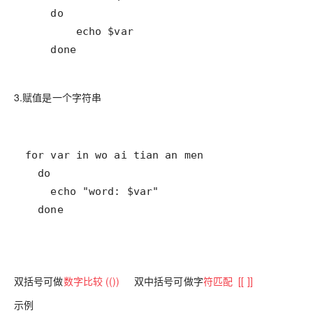
    done
3.赋值是一个字符串
  done
双括号可做
数字比较 (())
双中括号可做字
符匹配 [[ ]]
示例