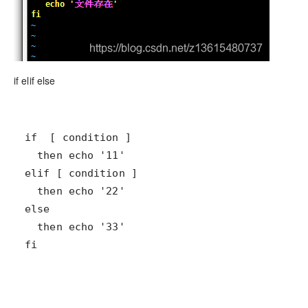
if elif else
fi