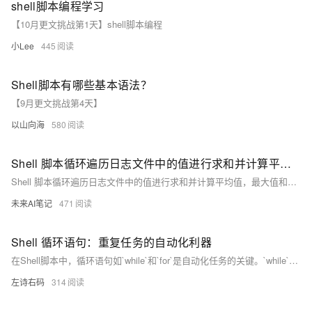
shell脚本编程学习
【10月更文挑战第1天】shell脚本编程
小Lee
445
Shell脚本有哪些基本语法？
【9月更文挑战第4天】
以山向海
580
Shell 脚本循环遍历日志文件中的值进行求和并计算平均值，最大值和最小值
Shell 脚本循环遍历日志文件中的值进行求和并计算平均值，最大值和最小值
未来AI笔记
471
Shell 循环语句：重复任务的自动化利器
在Shell脚本中，循环语句如`while`和`for`是自动化任务的关键。`while`循环在条件满足时执行，例如计算1到100的和；`for-in`循环遍历列表，可用于迭代指定数值或命令输出，如求1到100的和。`select-in`循环提供交互式菜单，增强脚本用户体验。理解并运用这些循环能提升脚本效率和可读性。现在，动手试试吧！
左诗右码
314