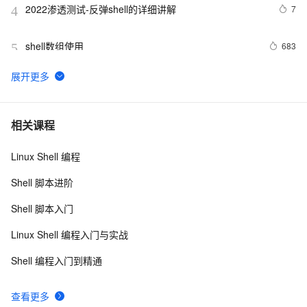
2022渗透测试-反弹shell的详细讲解
7
4
shell数组使用
683
5
shell脚本之一
577
6
在 Go 语言中使用 exec 包执行 Shell 命令（上）
3
7
相关课程
Linux Shell 编程
shell学习之条件判断test
583
8
Shell 脚本进阶
数组-在Shell脚本中的基本使用介绍
623
9
Shell 脚本入门
shell查询当前时间
511
10
Linux Shell 编程入门与实战
Shell 编程入门到精通
查看更多