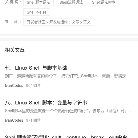
关键词：
Shell脚本语法
Shell流程语法
Shell语法命令
Shell if-else
来 源：
开发者社区
>
开发与运维
>
文章
> 正文
相关文章
七、Linux Shell 与脚本基础
别再一遍遍地敲重复的命令了，把它们写进Shell脚本，就能一键搞定。脚本本质上就是个存着一堆命令的文本文件，但要让它“活”起来，有几个关键点：文件开头最好用#!/usr/bin/env bash来指定解释器，并用chmod +x给它执行权限。执行时也有讲究：./script.sh是在一个新“房间”（子Shell）里跑，不影响你；而source script.sh是在当前“房间”里跑，适合用来加载环境变量和配置文件。
IvanCodes
904
八、Linux Shell 脚本：变量与字符串
Shell脚本里的变量就像一个个贴着标签的“箱子”。装东西（赋值）时，=两边千万不能有空格。用单引号''装进去的东西会原封不动，用双引号""则会让里面的$变量先“变身”再装箱。默认箱子只能在当前“房间”（Shell进程）用，想让隔壁房间（子进程）也能看到，就得给箱子盖个export的“出口”戳。此外，Shell还自带了$?（上条命令的成绩单）和$1（别人递进来的第一个包裹）等许多特殊箱子，非常有用。
IvanCodes
971
Shell脚本循环控制：shift、continue、break、exit指令