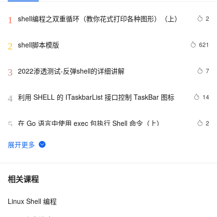
shell编程之双重循环（教你花式打印各种图形）（上）
2
1
shell脚本模版
621
2
2022渗透测试-反弹shell的详细讲解
7
3
利用 SHELL 的 ITaskbarList 接口控制 TaskBar 图标
14
4
在 Go 语言中使用 exec 包执行 Shell 命令（上）
2
5
shell脚本之一
577
6
shell数组使用
6
7
相关课程
Linux Shell 编程
shell学习之条件判断test
581
8