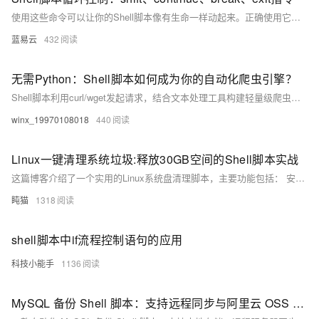
使用这些命令可以让你的Shell脚本像有生命一样动起来。正确使用它们，你的脚本就能像一场精心编排的舞蹈剧目，既有旋律的起伏，也有节奏的跳跃，最终以一场惊艳的表演结束。每一个动作、每一个转折点，都准确、优雅地完成所需要表达的逻辑。如此，你的脚本不只是冰冷的代码，它透过终端的界面，跳着有节奏的舞蹈，走进观众——使用者的心中。
蓝易云
432
无需Python：Shell脚本如何成为你的自动化爬虫引擎？
Shell脚本利用curl/wget发起请求，结合文本处理工具构建轻量级爬虫，支持并行加速、定时任务、增量抓取及分布式部署。通过随机UA、异常重试等优化提升稳定性，适用于日志监控、价格追踪等场景。相比Python，具备启动快、资源占用低的优势，适合嵌入式或老旧服务器环境，复杂任务可结合Python实现混合编程。
winx_19970108018
440
Linux一键清理系统垃圾:释放30GB空间的Shell脚本实战​
这篇博客介绍了一个实用的Linux系统盘清理脚本，主要功能包括： 安全权限检查和旧内核清理，保留当前使用内核 7天以上日志文件清理和系统日志压缩 浏览器缓存(Chrome/Firefox)、APT缓存、临时文件清理 智能清理Snap旧版本和Docker无用数据 提供磁盘空间使用前后对比和大文件查找功能 脚本采用交互式设计确保安全性，适合定期维护开发环境、服务器和个人电脑。文章详细解析了脚本的关键功能代码，并给出了使用建议。完整脚本已开源，用户可根据需求自定义调整清理策略。
盹猫
1318
shell脚本中if流程控制语句的应用
科技小能手
1136
MySQL 备份 Shell 脚本：支持远程同步与阿里云 OSS 备份