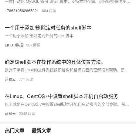
一款自动化 MySQL 备份 Shell 脚本，支持本地存储、远程服务器同步（SSH+rsync）、阿里云 OSS 备份，并自动清理过期备份。适用于数据库管理员和开发者，帮助确保数据安全。
1786310562865821
664
一个用于添加/删除定时任务的shell脚本
一个用于添加/删除定时任务的shell脚本
LKIDTI数据
507
确定Shell脚本在操作系统中的具体位置方法。
这对于掌握Linux的文件系统组织结构和路径方面的理解很有帮助，是我们日常工作和学习中都可能使用到的知识。以上讲解详细清晰，应用简便，是每一个想要精通操作系统的计算机爱好者必备的实用技能。
蓝易云
771
在Linux、CentOS7中设置shell脚本开机自启动服务
以上就是在CentOS 7中设置shell脚本开机自启动服务的全部步骤。希望这个指南能帮助你更好地管理你的Linux系统。
蓝易云
2348
热门文章
最新文章