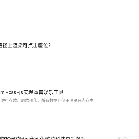
形路径上渲染可点击座位？
l+css+js实现逼真娱乐工具
可进行存款、取款操作，所有数据存储于浏览器内存中
【01】完成新年倒计时页面-蛇年新年快乐倒计时领取礼物放烟花html代码优雅草科技央千澈写采用html5+div+CSS+JavaScript-优雅草卓伊凡-做一条关于新年的代码分享给你们-为了C站的分拼一下子