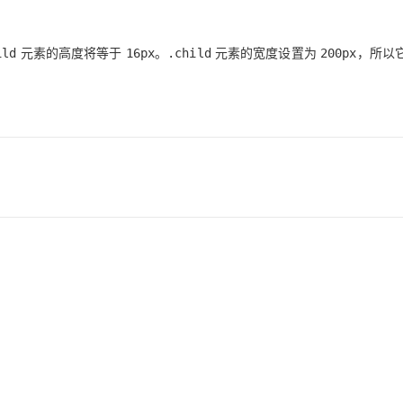
型
依托云原生高可用架构,实现Dify私有化部署
用1%尺寸在特定领域达到大模型90%以上效果
一个 AI 助手
超强辅助，Bol
元素的高度将等于
。
元素的宽度设置为
，所以
ild
16px
.child
200px
即刻拥有 DeepSeek-R1 满血版
在企业官网、通讯软件中为客户提供 AI 客服
多种方案随心选，轻松解锁专属 DeepSeek