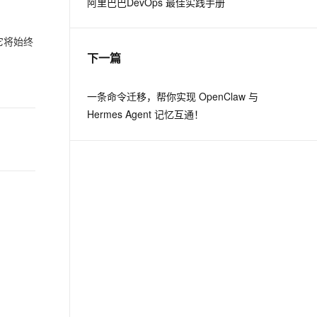
阿里巴巴DevOps 最佳实践手册
从文本、图片、视频中提取结构化的属性信息
构建支持视频理解的 AI 音视频实时通话应用
t.diy 一步搞定创意建站
构建大模型应用的安全防护体系
它将始终
通过自然语言交互简化开发流程,全栈开发支持
通过阿里云安全产品对 AI 应用进行安全防护
下一篇
一条命令迁移，帮你实现 OpenClaw 与
Hermes Agent 记忆互通！