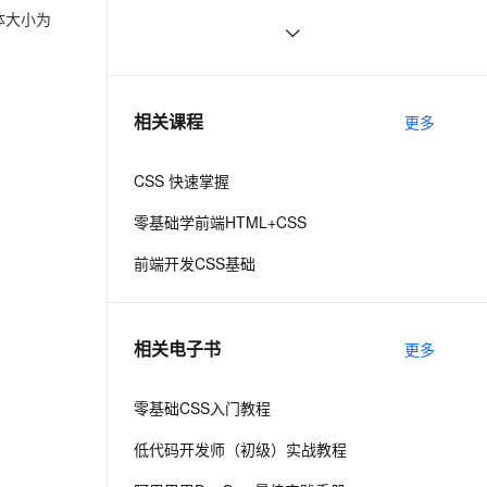
动
ernetes 版 ACK
云聚AI 严选权益
体大小为
AI 原生数据库服务发布
SSL 证书
【01】完成新年倒计时页面-蛇年新年
8
2V
Fun-ASR
，一键激活高效办公新体验
理容器应用的 K8s 服务
精选AI产品，从模型到应用全链提效
Agent 数据网关
快乐倒计时领取礼物放烟花html代码
文戏情感细腻自然，动作戏激烈拳拳到肉，实现更强表演能力
支持中英文自由切换，具备更强的噪声鲁棒性
堡垒机
DIV+CSS中的滤镜和模糊
7
优雅草科技央千澈写采用
AI 用量加速计划
云原生数据库 PolarDB
防火墙
html5+div+CSS+JavaScript-优雅草卓
、识别商机，让客服更高效、服务更出色。
CSS Content 属性妙用
新老同享，达量后返
Agentic Database 发布
2
相关课程
更多
伊凡-做一条关于新年的代码分享给你
主机安全
应用
们-为了C站的分拼一下子
CSS 快速掌握
千问办公
NEW
AI 应用及服务市场
的智能体编程平台
一站式AI生产力平台
零基础学前端HTML+CSS
AI 应用
伶鹊
前端开发CSS基础
企业级人与Agent协作平台，接入和调度多个数字员工
智能客服平台，对话机器人、对话分析、智能外呼
大模型
大模型服务平台百炼 - 全妙
自然语言处理
相关电子书
更多
应用创作平台
多模态内容创作工具，已接入 DeepSeek
数据标注
机器学习
零基础CSS入门教程
低代码开发师（初级）实战教程
息提取
与 AI 智能体进行实时音视频通话