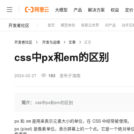
大模型
产品
解决方案
权益
定价
开发者社区
首页
模型体验
探索云世界
问产品
动手实
大模型
产品
解决方案
权益
定价
云市场
伙伴
服务
了解阿里云
精选产品
精选解决方案
普惠上云
产品定价
精选商城
成为销售伙伴
售前咨询
为什么选择阿里云
千问AI平台
开发者社区
开发与运维
文章
正文
了解云产品的定价详情
大模型服务平台百炼
睿译宝，AI翻译排版一
普惠上云 官方力荐
分销伙伴
在线服务
网站建设
什么是云计算
大
css中px和em的区别
大模型服务与应用平台
上传文档即自动完成翻译和
云服务器38元/年起，超
咨询伙伴
多端小程序
技术领先
云上成本管理
售后服务
轻量应用服务器
GLM-5.2：长任务时代
官方推荐返现计划
大模型
精选产品
精选解决方案
Salesforce 国际版订阅
稳定可靠
管理和优化成本
推荐新用户得奖励，单订单
销售伙伴合作计划
2024-02-27
183
发布于海南
自助服务
友盟天域
安全合规
人工智能与机器学习
AI
文本生成
云数据库 RDS
Hermes Agent，打造
云工开物
无影生态合作计划
在线服务
观测云
分析师报告
自主进化，持久记忆，越用
高校专属算力普惠，学生认
计算
互联网应用开发
Qwen3.8-Max
HOT
Salesforce On Alibaba C
工单服务
Tuya 物联网平台阿里云
研究报告与白皮书
人工智能平台 PAI
快速拥有专属 OpenClaw
简介：
css中px和em的区别
大模
Consulting Partner 合
大数据
容器
智能体时代全能旗舰模型
免费试用
短信专区
一站式AI开发、训练和推
蓝凌 OA
AI 大模型销售与服务生
现代化应用
存储
天池大赛
Qwen3.7-Plus
云解析DNS
解决方案免费试用 新老
和
是用来表示元素大小的单位，在 CSS 中经常被使用。
px
em
电子合同
最高领取价值200元试用
能看、能想、能动手的多模
安全
网络与CDN
(pixel) 是像素单位，表示屏幕上的一个点。它是一个绝
px
AI 算法大赛
畅捷通