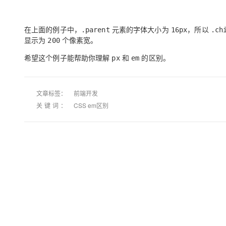
专有云
10 分钟在聊天系统中增加
在上面的例子中，
元素的字体大小为
，所以
.parent
16px
.ch
显示为
个像素宽。
200
希望这个例子能帮助你理解
和
的区别。
px
em
文章标签：
前端开发
关键词：
CSS em区别