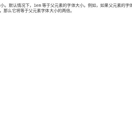
服务生态伙伴
云工开物
企业应用
Works
Night Plan 支持 Qwen 3.8-Max
云原生大数据计算服务 MaxCompute
AI 办公
容器服务 Kub
大小。默认情况下，
等于父元素的字体大小。例如，如果父元素的字
NEW
1em
GLM-5.2
Wan2.7-T
Red Hat
，那么它将等于父元素字体大小的两倍。
30+ 款产品免费体验
Data Agent 驱动的一站式 Data+AI 开发治理平台
夜间 5 折，Qwen/Meoo/TokenPlan 客户专享
面向分析的企业级SaaS模式云数据仓库
AI智能应用
提供一站式管
科研合作
视觉 Coding、空间感知、多模态思考等全面升级
1M上下文，专为长程任务能力而生
ERP
堂（旗舰版）
SUSE
智能客服
CRM
防护产品
2个月
自动承接线索
建站小程序
OA 办公系统
AI 应用构建
大模型原生
力提升
财税管理
模板建站
Qoder
大模型服务平台百炼-应用模版
HOT
NEW
面向真实软件
个人版上线、团队版降价；千问3.8-Max首发发尝鲜
丰富多元化的应用模版和解决方案
400电话
定制建站
万有无界
大模型服务平台百炼-智能体
方案
广告营销
模板小程序
的模型效果
灵活可视化地构建企业级 Agent
定制小程序
秒悟
人工智能平台 PAI
APP 开发
云端极速 AI 
新一代 AI 视频生成模型，深度适配广告营销等场景
AI Native 的算法工程平台，一站式完成建模、训练、推理服务部署
建站系统
AI 应用
10分钟微调：让0.6B模型媲美235B模
多模态数据信