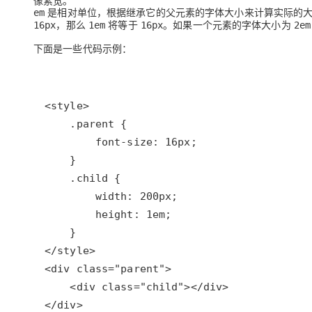
像素宽。
大数据开发治理平台 Data
AI 产品 免费试用
是相对单位，根据继承它的父元素的字体大小来计算实际的
网络
em
安全
云开发大赛
Qwen3-VL-Plus
Tableau 订阅
，那么
将等于
。如果一个元素的字体大小为
16px
1em
16px
2em
1亿+ 大模型 tokens 和 
可观测
入门学习赛
中间件
AI空中课堂在线直播课
下面是一些代码示例：
云防火墙
140+云产品 免费试用
上云与迁云
云原生的云上边界网络安全
产品新客免费试用，最长1
数据库
生态解决方案
大模型服务
企业出海
大模型ACA认证体验
大数据计算
助力企业全员 AI 认知与能
行业生态解决方案
千问AI平台-Token Plan
政企业务
媒体服务
开发者生态解决方案
企业服务与云通信
千问AI平台-模型体验
AI 开发和 AI 应用解决
在线体验全尺寸、多种模态
域名与网站
Happy 系列大模型
终端用户计算
Serverless
开发工具
大模型解决方案
迁移与运维管理
</div>
快速部署 Dify，高效搭建 