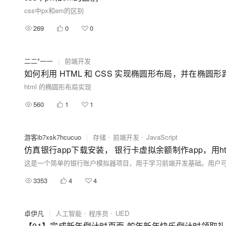
css中px和em的区别
269
0
0
二二*一一
|
前端开发
如何利用 HTML 和 CSS 实现椭圆形布局，并在椭圆
html 的椭圆形布局实现
560
1
1
游客ib7xsk7hcucuo
|
存储
前端开发
JavaScript
仿真银行app下载安装， 银行卡虚拟余额制作app，用htm
这是一个简单的银行账户模拟器项目，用于学习前端开发基础。用户
3353
4
4
卓伊凡
|
人工智能
程序员
UED