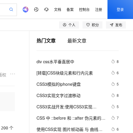
文档
备案
控制台
注册
登录
个人
积分
发布
验
作计划
器
AI 活动
专业服务
服务伙伴合作计划
开发者社区
加入我们
产品动态
服务平台百炼
阿里云 OPC 创新助力计划
热门文章
最新文章
一站式生成采购清单，支持单品或批量购买
可编辑精美 PPT 文稿
S产品伙伴计划（繁花）
峰会
CS
造的大模型服务与应用开发平台
Agency Agents：拥有专属领域专家
AI 生产力先锋
Al MaaS 服务伙伴赋能合作
域名
博文
Careers
至高可申请百万元
Qwen3.8-Max 模型上线
 轻松生成专业的 PPT
开启高性价比 AI 编程新体验
弹性可伸缩的云计算服务
先锋实践拓展 AI 生产力的边界
多领域专家智能体,一键组建 AI 虚拟交付团队
Token 补贴，五大权
计划
海大会
伙伴信用分合作计划
商标
问答
社会招聘
div css水平垂直居中
8
益加速 OPC 成功
帕鲁游戏服务器
SS
HappyHorse 打造一站式影视创作平台
飞天发布时刻
HOT
Open Search 向量检索版支
划
备案
电子书
校园招聘
联机服务器，轻松开启游戏
视频创作，一键激活电商全链路生产力
稳定、安全、高性价比、高性能的云存储服务
所见，即是所愿
持视频检索 Pipeline 功能
可视化编排打通从文字构思到成片全链路闭环
更多支持
[转载]CSS块级元素和行内元素
6
版权
划
公司注册
镜像站
视频生成
语音识别与合成
 智能体与工作流应用
漫剧工坊：一站式动画创作平台
AI 实训营
应用身份服务 (IDaaS)
CSS3模拟的iphone键盘
5
合作伙伴培训与认证
划
上云迁移
站生成，高效打造优质广告素材
全接入的云上超级电脑
通过阿里云百炼高效搭建AI应用,助力高效开发
快速生产连贯的高质量长漫剧
从基础到进阶，Agent 创客手把手教你
OpenClaw 管理能力上线
lScope
我要反馈
e-1.1-T2V
Qwen3-TTS-Flash
CSS3实现文字过渡移动
8
查询合作伙伴
n Alibaba Cloud ISV 合作
代维服务
建企业门户网站
10 分钟搭建微信、支付宝小程序
MaxCompute MaxFrame 提
畅细腻的高质量视频
离线语音合成大模型，多语言方言自适应，低延迟高稳定
创新加速
CSS3实战开发:使用CSS3实现
ope
登录合作伙伴管理后台
5
我要建议
站，无忧落地极速上线
以可视化方式快速构建移动和 PC 门户网站
国内短信简单易用，安全可靠，秒级触达，全球覆盖200+国家和地区。
高效部署网站，快速应用到小程序
供自动弹性内存功能
photoshop的过滤效果
安全
CSS 中 ::before 和 ::after 伪元素的四
我要投诉
e-1.1-I2V
Cosyvoice-V3-Flash
7
PolarDB
上云场景组合购
Milvus 弹性伸缩功能新增节
伴
个实际用途
漫剧创作，剧本、分镜、视频高效生成
100%兼容MySQL、PostgreSQL，兼容Oracle，支持集中和分布式
覆盖90%+业务场景，专享组合折扣价
点支持范围
畅自然，细节丰富
高表现力语音合成大模型，语音克隆听感自然
为
个
200
VPN
使用CSS实现 图片帧动画 与 曲线运
6