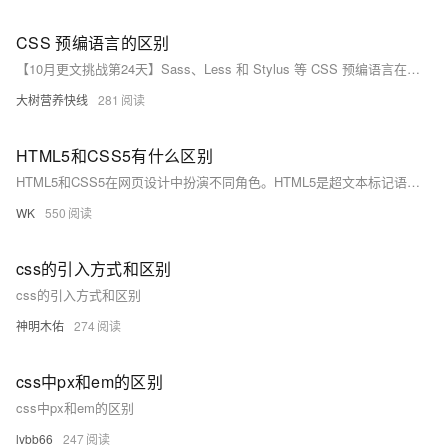
CSS 预编语言的区别
【10月更文挑战第24天】Sass、Less 和 Stylus 等 CSS 预编语言在语法特点、功能特性、性能表现、社区和生态系统等方面存在着不同之处。在选择使用哪种预编语言时，需要综合考虑项目需求、团队技术偏好、个人习惯等因素。你可以根据具体情况进行评估和选择，以充分发挥这些语言的优势，提高前端开发的效率和质量。
大树营养快线
281
HTML5和CSS5有什么区别
HTML5和CSS5在网页设计中扮演不同角色。HTML5是超文本标记语言的第五版，通过新特性如实时更新、跨平台运行及更好的安全性等，定义网页内容和结构。尽管常说CSS5，实际最新的CSS版本包含多个模块如CSS Grid和Flexbox，主要用于控制网页布局和样式，提供强大的选择器、动画支持和响应式设计，与HTML5相辅相成，共同构建现代网页的基础架构。
WK
550
css的引入方式和区别
css的引入方式和区别
神明木佑
274
css中px和em的区别
css中px和em的区别
lvbb66
247