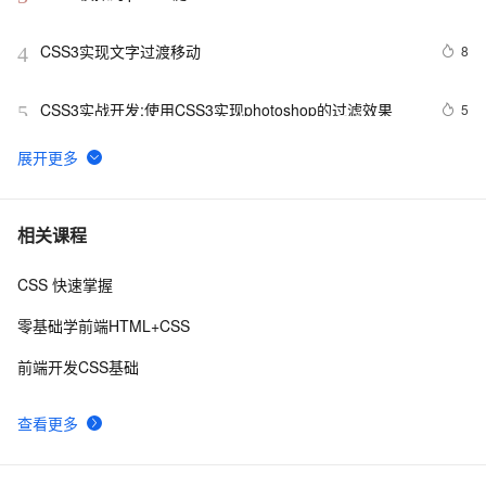
CSS3实现文字过渡移动
8
4
CSS3实战开发:使用CSS3实现photoshop的过滤效果
5
5
CSS 中 ::before 和 ::after 伪元素的四个实际用途
7
6
使用CSS实现 图片帧动画 与 曲线运动
6
7
相关课程
CSS 快速掌握
【01】完成新年倒计时页面-蛇年新年快乐倒计时领取礼
7
8
物放烟花html代码优雅草科技央千澈写采用
零基础学前端HTML+CSS
html5+div+CSS+JavaScript-优雅草卓伊凡-做一条关于新
DIV+CSS中的滤镜和模糊
7
9
年的代码分享给你们-为了C站的分拼一下子
前端开发CSS基础
CSS Content 属性妙用
2
10
查看更多