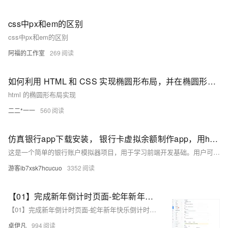
css中px和em的区别
css中px和em的区别
阿福的工作室
269
如何利用 HTML 和 CSS 实现椭圆形布局，并在椭圆形路径上渲染可点击座位？
html 的椭圆形布局实现
二二*一一
560
仿真银行app下载安装， 银行卡虚拟余额制作app，用html+css+js实现逼真娱乐工具
这是一个简单的银行账户模拟器项目，用于学习前端开发基础。用户可进行存款、取款操作，所有数据存储于浏览器内存中
游客ib7xsk7hcucuo
3352
【01】完成新年倒计时页面-蛇年新年快乐倒计时领取礼物放烟花html代码优雅草科技央千澈写采用html5+div+CSS+JavaScript-优雅草卓伊凡-做一条关于新年的代码分享给你们-为了C站的分拼一下子
【01】完成新年倒计时页面-蛇年新年快乐倒计时领取礼物放烟花html代码优雅草科技央千澈写采用html5+div+CSS+JavaScript-优雅草卓伊凡-做一条关于新年的代码分享给你们-为了C站的分拼一下子
卓伊凡
994