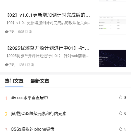
【02】v1.0.1更新增加倒计时完成后的放烟花页面-优化播放器-优化结构目录-蛇年新年快乐倒计时领取礼物放烟花html代码优雅草科技央千澈写采用html5+div+CSS+JavaScript-优雅草卓伊凡-做一条关于新年的代码分享给你们-为了C站的分拼一下子
【02】v1.0.1更新增加倒计时完成后的放烟花页面-优化播放器-优化结构目录-蛇年新年快乐倒计时领取礼物放烟花html代码优雅草科技央千澈写采用html5+div+CSS+JavaScript-优雅草卓伊凡-做一条关于新年的代码分享给你们-为了C站的分拼一下子
卓伊凡
908
【2025优雅草开源计划进行中01】-针对web前端开发初学者使用-优雅草科技官网-纯静态页面html+css+JavaScript可直接下载使用-开源-首页为优雅草吴银满工程师原创-优雅草卓伊凡发布
【2025优雅草开源计划进行中01】-针对web前端开发初学者使用-优雅草科技官网-纯静态页面html+css+JavaScript可直接下载使用-开源-首页为优雅草吴银满工程师原创-优雅草卓伊凡发布
卓伊凡
1281
热门文章
最新文章
div css水平垂直居中
8
1
[转载]CSS块级元素和行内元素
6
2
CSS3模拟的iphone键盘
5
3