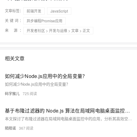
文章标签：
前端开发
JavaScript
关键词：
异步编程Promise应用
来 源：
开发者社区
>
开发与运维
>
文章
> 正文
相关文章
如何减少Node.js应用中的全局变量？
如何减少Node.js应用中的全局变量？
码字猴儿
725
基于布隆过滤器的 Node.js 算法在局域网电脑桌面监控设备快速校验中的应用研究
本文探讨了布隆过滤器在局域网电脑桌面监控中的应用，分析其高效空间利用率、快速查询性能及动态扩容优势，并设计了基于MAC地址的校验模型，提供Node.js实现代码，适用于设备准入控制与重复数据过滤场景。
陌陌谣
367