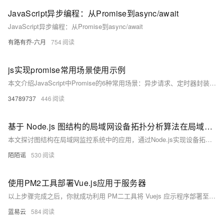
JavaScript异步编程：从Promise到async/await
JavaScript异步编程：从Promise到async/await
有路有乔-六月
754
js实现promise常用场景使用示例
本文介绍JavaScript中Promise的6种常用场景：异步请求、定时器封装、并行执行、竞速操作、任务队列及与async/await结合使用，通过实用示例展示如何优雅处理异步逻辑，避免回调地狱，提升代码可读性与维护性。
34789737
446
基于 Node.js 图结构的局域网设备拓扑分析算法在局域网内监控软件中的应用研究
本文探讨图结构在局域网监控系统中的应用，通过Node.js实现设备拓扑建模、路径分析与故障定位，提升网络可视化、可追溯性与运维效率，结合模拟实验验证其高效性与准确性。
陌陌谣
530
使用PM2工具部署Vue.js应用于服务器
以上步骤完成之后，你就成功利⽤ PM⼆工具将 Vuejs 应⽰程序部署至服 务 器，并且配合反向代理实现了高效稳定访问及负载均衡功能。
蓝易云
584