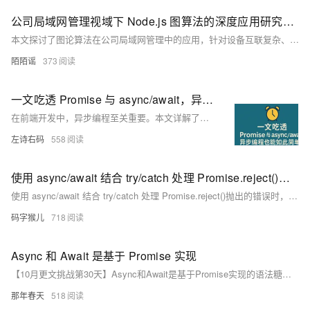
公司局域网管理视域下 Node.js 图算法的深度应用研究：拓扑结构建模与流量优化策略探析
本文探讨了图论算法在公司局域网管理中的应用，针对设备互联复杂、流量调度低效及安全监控困难等问题，提出基于图论的解决方案。通过节点与边建模局域网拓扑结构，利用DFS/BFS实现设备快速发现，Dijkstra算法优化流量路径，社区检测算法识别安全风险。结合WorkWin软件实例，展示了算法在设备管理、流量调度与安全监控中的价值，为智能化局域网管理提供了理论与实践指导。
陌陌谣
373
一文吃透 Promise 与 async/await，异步编程也能如此简单！建议收藏！
在前端开发中，异步编程至关重要。本文详解了同步与异步的区别，通过生活化例子帮助理解。深入讲解了 Promise 的概念、状态及链式调用，并引入 async/await 这一语法糖，使异步代码更清晰易读。还介绍了多个异步任务的组合处理方式，如 Promise.all 与 Promise.race。掌握这些内容，将大幅提升你的异步编程能力，写出更优雅、易维护的代码，助力开发与面试！
左诗右码
558
使用 async/await 结合 try/catch 处理 Promise.reject()抛出的错误时，有什么需要注意的地方？
使用 async/await 结合 try/catch 处理 Promise.reject()抛出的错误时，有什么需要注意的地方？
码字猴儿
718
Async 和 Await 是基于 Promise 实现
【10月更文挑战第30天】Async和Await是基于Promise实现的语法糖，它们通过简洁的语法形式，借助Promise的异步处理机制，为JavaScript开发者提供了一种更优雅、更易于理解和维护的异步编程方式。
那年春天
518