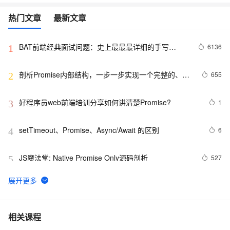
热门文章
最新文章
BAT前端经典面试问题：史上最最最详细的手写
6136
1
Promise教程
剖析Promise内部结构，一步一步实现一个完整的、能
655
2
通过所有Test case的Promise类
好程序员web前端培训分享如何讲清楚Promise?
1
3
setTimeout、Promise、Async/Await 的区别
6
4
JS魔法堂: Native Promise Only源码剖析
527
5
Promise的异常穿透和中断Promise的链式请求
3
6
C++一分钟之-未来与承诺：std::future与std::promise
12
7
相关课程