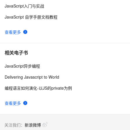
JavaScript入门与实战
TS声明promise返回来的数据类型
4
8
JavaScript 自学手册文档教程
Promise.all中的错误处理
2
9
查看更多
📕重学JavaScript：Promise 的then()、catch() 和 
6
10
finally()
相关电子书
JavaScript异步编程
Delivering Javascript to World
编程语言如何演化-以JS的private为例
查看更多
关注我们：
新浪微博